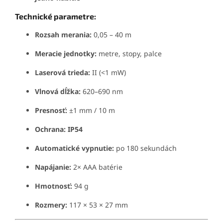
Technické parametre:
Rozsah merania:
0,05 – 40 m
Meracie jednotky:
metre, stopy, palce
Laserová trieda:
II (<1 mW)
Vlnová dĺžka:
620–690 nm
Presnosť:
±1 mm / 10 m
Ochrana:
IP54
Automatické vypnutie:
po 180 sekundách
Napájanie:
2× AAA batérie
Hmotnosť:
94 g
Rozmery:
117 × 53 × 27 mm