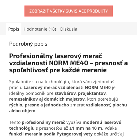
Ponúka presnosť ±1 mm na
krížovým laserom aj pod
7 m, pracovný dosah do 30
ZOBRAZIŤ VŠETKY SÚVISIACE PRODUKTY
uhlami, vhodné na prácu v
m a aretáciu lasera na
interiéry s rádiusom až 30m,
vytváranie šikmých línií.
dodávaný s bohatým
Odolnosť IP54, mini statív a
príslušenstvom v praktickej
Popis
Hodnotenie (18)
Diskusia
prenosná taška z neho robia
prenosnej taške
praktického pomocníka na
Podrobný popis
montážne, stavebné aj
dokončovacie práce.
Profesionálny laserový merač
vzdialenosti NORM ME40 – presnosť a
spoľahlivosť pre každé meranie
Spoľahnite sa na technológiu, ktorá vám zjednoduší
prácu.
Laserový merač vzdialenosti NORM ME40
je
ideálny pomocník pre
stavbárov, projektantov,
remeselníkov aj domácich majstrov
, ktorí potrebujú
rýchlo, presne a jednoducho
zmerať
vzdialenosť, plochu
alebo objem
.
Tento
profesionálny merač
využíva
modernú laserovú
technológiu
s presnosťou až
±1 mm na 10 m
. Vďaka
funkcii merania podľa Pytagorovej vety
dokáže určiť aj