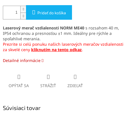
Pridať do košíka
Laserový merač vzdialenosti NORM ME40
s rozsahom 40 m,
IP54 ochranou a presnosťou ±1 mm. Ideálny pre rýchle a
spoľahlivé merania.
Prezrite si celú ponuku našich laserových meračov vzdialenosti
za skvelé ceny
kliknutím na tento odkaz
.
Detailné informácie
OPÝTAŤ SA
STRÁŽIŤ
ZDIEĽAŤ
Súvisiaci tovar