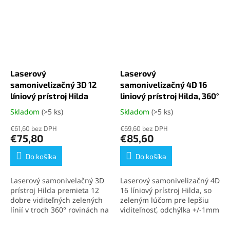
Laserový
Laserový
samonivelizačný 3D 12
samonivelizačný 4D 16
líniový prístroj Hilda
liniový prístroj Hilda, 360°
Skladom
(>5 ks)
Skladom
(>5 ks)
Priemerné
Priemerné
hodnotenie
hodnotenie
€61,60 bez DPH
€69,60 bez DPH
produktu
produktu
€75,80
€85,60
je
je
4,3
4,3
Do košíka
Do košíka
z
z
5
5
Laserový samonivelačný 3D
Laserový samonivelizačný 4D
hviezdičiek.
hviezdičiek.
prístroj Hilda premieta 12
16 líniový prístroj Hilda,
so
dobre viditeľných zelených
zeleným lúčom pre lepšiu
línií v troch 360° rovinách na
viditeľnosť, odchýlka +/-1mm
presné horizontálne aj
na 7m, možnosť aretácie
vertikálne vyrovnávanie.
prístroja a pracovať s