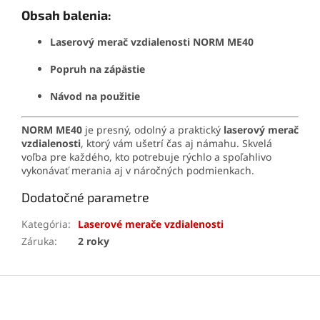
Obsah balenia:
Laserový merač vzdialenosti NORM ME40
Popruh na zápästie
Návod na použitie
NORM ME40
je presný, odolný a praktický
laserový merač
vzdialenosti
, ktorý vám ušetrí čas aj námahu. Skvelá
voľba pre každého, kto potrebuje rýchlo a spoľahlivo
vykonávať merania aj v náročných podmienkach.
Dodatočné parametre
Kategória
:
Laserové merače vzdialenosti
Záruka
:
2 roky
Z
á
p