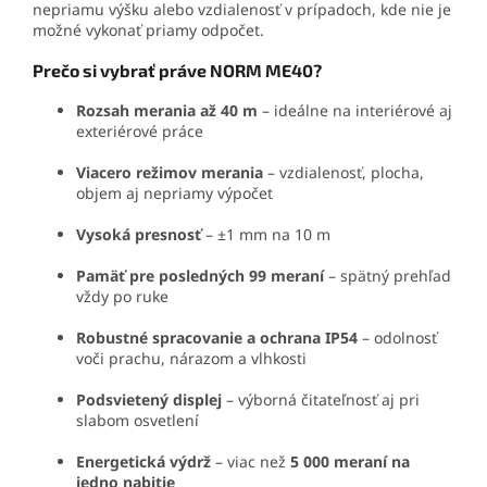
nepriamu výšku alebo vzdialenosť v prípadoch, kde nie je
možné vykonať priamy odpočet.
Prečo si vybrať práve NORM ME40?
Rozsah merania až 40 m
– ideálne na interiérové aj
exteriérové práce
Viacero režimov merania
– vzdialenosť, plocha,
objem aj nepriamy výpočet
Vysoká presnosť
– ±1 mm na 10 m
Pamäť pre posledných 99 meraní
– spätný prehľad
vždy po ruke
Robustné spracovanie a ochrana IP54
– odolnosť
voči prachu, nárazom a vlhkosti
Podsvietený displej
– výborná čitateľnosť aj pri
slabom osvetlení
Energetická výdrž
– viac než
5 000 meraní na
jedno nabitie