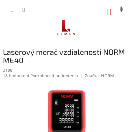
Prejsť
na
NÁKUP
obsah
KOŠÍK
Laserový merač vzdialenosti NORM
ME40
3188
Priemerné
18 hodnotení
Podrobnosti hodnotenia
Značka:
NORM
hodnotenie
produktu
je
4,6
z
5
hviezdičiek.