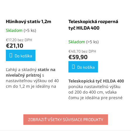
Hliníkový statív 1,2m
Teleskopická rozperná
tyč HILDA 400
Skladom
(>5 ks)
Priemerné
hodnotenie
€17,20 bez DPH
Skladom
(>5 ks)
produktu
€21,10
je
€48,70 bez DPH
4,9
Do košíka
€59,90
z
5
Do košíka
Ľahký a skladný
statív na
hviezdičiek.
nivelačný prístroj
s
nastaviteľnou výškou od 40
Teleskopická tyč HILDA 400
cm do 1,2 m je ideálny na
ponúka nastaviteľnú výšku
presnú prácu v teréne aj v
od 200 do 400 cm, vďaka
interiéri. Vďaka
5/8" závitu
čomu je ideálna pre presné
je kompatibilný s väčšinou
polohovanie
nivelačných
nivelačných zariadení a
laserov
v rôznych
vďaka
hliníkovej konštrukcii
pracovných podmienkach.
ponúka pevnosť aj nízku
ZOBRAZIŤ VŠETKY SÚVISIACE PRODUKTY
Ľahká hliníková konštrukcia,
hmotnosť. Kompaktné
univerzálny závit 5/8" a
rozmery umožňujú
pružinová hlavica