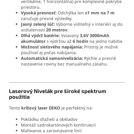
vertikálne, 1 horizontálna) pre komplexné pokrytie
priestoru.
Vysoká presnosť:
Odchýlka len
±1 mm na 7 m
zaručuje presné výsledky.
Jasný zelený lúč:
Výborne viditeľný v interiéri aj do
vzdialenosti
20 metrov
.
Dlhá výdrž batérie:
Vstavaný
3,6V 3000mAh
akumulátor
s výdržou až
6 hodín
na jedno nabitie.
Možnosť sieťového napájania:
Prístroj je možné
používať aj počas nabíjania.
Automatická samonivelizácia:
Rýchle a presné
nastavenie roviny bez manuálneho zásahu.
Laserový Nivelák pre široké spektrum
použitia
Tento
krížový laser DEKO
je perfektný na:
Pokládku dlažieb a obkladov
Montáž sadrokartónových konštrukcií
Maľovanie a zarovnávanie línií