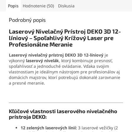
jednoduché prenášanie a
zabezpečujú stabilitu aj na
Popis
Hodnotenie (50)
Diskusia
rýchle nasadenie v
nerovnom povrchu.
akýchkoľvek podmienkach.
Súčasťou balenia je držiak,
Podrobný popis
podpera a praktické puzdro
s ramenným popruhom.
Laserový Nivelačný Prístroj DEKO 3D 12-
líniový – Spoľahlivý Krížový Laser pre
Profesionálne Meranie
Laserový nivelačný prístroj DEKO 3D 12-líniový
je
výkonný
laserový nivelák
, ktorý kombinuje presnosť,
spoľahlivosť a jednoduché ovládanie. Vďaka svojim
vlastnostiam je ideálnym nástrojom pre profesionálov aj
domácich majstrov, ktorí potrebujú dokonalé zarovnanie
a presné meranie.
Kľúčové vlastnosti laserového nivelačného
prístroja DEKO:
12 zelených laserových línií:
3 laserové vežičky (2