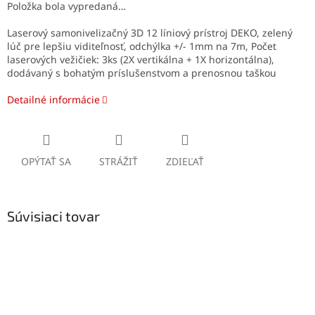
Položka bola vypredaná…
Laserový samonivelizačný 3D 12 líniový prístroj DEKO, zelený
lúč pre lepšiu viditeľnosť, odchýlka +/- 1mm na 7m, Počet
laserových vežičiek: 3ks (2X vertikálna + 1X horizontálna),
dodávaný s bohatým príslušenstvom a prenosnou taškou
Detailné informácie
OPÝTAŤ SA
STRÁŽIŤ
ZDIEĽAŤ
Súvisiaci tovar