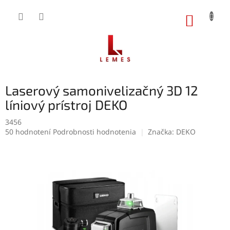
Prejsť
na
NÁKUP
obsah
KOŠÍK
Laserový samonivelizačný 3D 12
líniový prístroj DEKO
3456
Priemerné
50 hodnotení
Podrobnosti hodnotenia
Značka:
DEKO
hodnotenie
produktu
je
4,5
z
5
hviezdičiek.