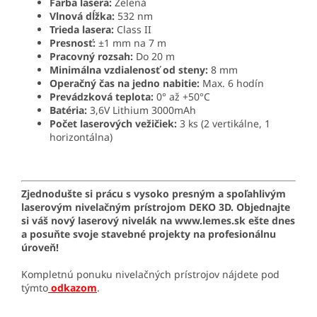
Farba lasera:
Zelená
Vlnová dĺžka:
532 nm
Trieda lasera:
Class II
Presnosť:
±1 mm na 7 m
Pracovný rozsah:
Do 20 m
Minimálna vzdialenosť od steny:
8 mm
Operačný čas na jedno nabitie:
Max. 6 hodín
Prevádzková teplota:
0° až +50°C
Batéria:
3,6V Lithium 3000mAh
Počet laserových vežičiek:
3 ks (2 vertikálne, 1
horizontálna)
Zjednodušte si prácu s vysoko presným a spoľahlivým
laserovým nivelačným prístrojom DEKO 3D. Objednajte
si váš nový laserový nivelák na
www
.lemes
.sk
ešte dnes
a posuňte svoje stavebné projekty na profesionálnu
úroveň!
Kompletnú ponuku nivelačných prístrojov nájdete pod
týmto
odkazom
.