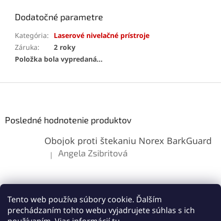
Dodatočné parametre
Kategória
:
Laserové nivelačné prístroje
Záruka
:
2 roky
Položka bola vypredaná…
Z
á
p
ä
Posledné hodnotenie produktov
t
Obojok proti štekaniu Norex BarkGuard
i
e
Angela Zsibritová
|
Hodnotenie produktu je 5 z 5 hviezdičiek.
Tento web používa súbory cookie. Ďalším
prechádzaním tohto webu vyjadrujete súhlas s ich