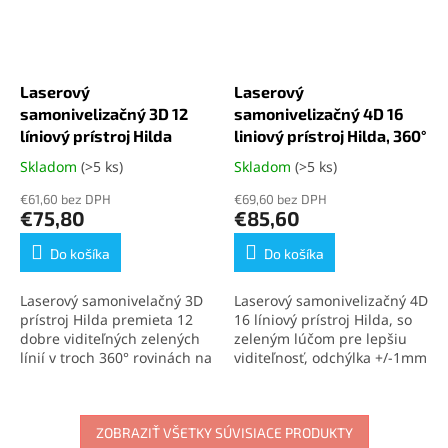
Laserový
Laserový
samonivelizačný 3D 12
samonivelizačný 4D 16
líniový prístroj Hilda
liniový prístroj Hilda, 360°
Skladom
(>5 ks)
Skladom
(>5 ks)
Priemerné
Priemerné
hodnotenie
hodnotenie
€61,60 bez DPH
€69,60 bez DPH
produktu
produktu
€75,80
€85,60
je
je
4,3
4,3
Do košíka
Do košíka
z
z
5
5
Laserový samonivelačný 3D
Laserový samonivelizačný 4D
hviezdičiek.
hviezdičiek.
prístroj Hilda premieta 12
16 líniový prístroj Hilda,
so
dobre viditeľných zelených
zeleným lúčom pre lepšiu
línií v troch 360° rovinách na
viditeľnosť, odchýlka +/-1mm
presné horizontálne aj
na 7m, možnosť aretácie
vertikálne vyrovnávanie.
prístroja a pracovať s
Ponúka presnosť ±1 mm na
krížovým laserom aj pod
7 m, pracovný dosah do 30
ZOBRAZIŤ VŠETKY SÚVISIACE PRODUKTY
uhlami, vhodné na prácu v