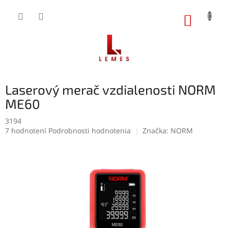
Prejsť
na
NÁKUP
obsah
KOŠÍK
Laserový merač vzdialenosti NORM
ME60
3194
Priemerné
7 hodnotení
Podrobnosti hodnotenia
Značka:
NORM
hodnotenie
produktu
je
4,9
z
5
hviezdičiek.