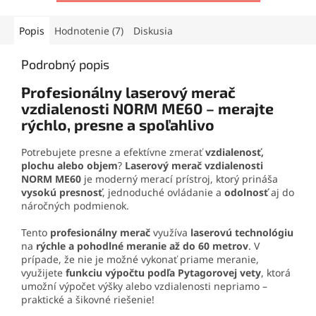
m a aretáciu lasera na
interiéry s rádiusom až 30m,
vytváranie šikmých línií.
dodávaný s bohatým
Odolnosť IP54, mini statív a
príslušenstvom v praktickej
Popis
Hodnotenie (7)
Diskusia
prenosná taška z neho robia
prenosnej taške
praktického pomocníka na
Podrobný popis
montážne, stavebné aj
dokončovacie práce.
Profesionálny laserový merač
vzdialenosti NORM ME60 – merajte
rýchlo, presne a spoľahlivo
Potrebujete presne a efektívne zmerať
vzdialenosť,
plochu alebo objem
?
Laserový merač vzdialenosti
NORM ME60
je moderný merací prístroj, ktorý prináša
vysokú presnosť
, jednoduché ovládanie a
odolnosť
aj do
náročných podmienok.
Tento
profesionálny merač
využíva
laserovú technológiu
na
rýchle a pohodlné meranie až do 60 metrov
. V
prípade, že nie je možné vykonať priame meranie,
využijete
funkciu výpočtu podľa Pytagorovej vety
, ktorá
umožní výpočet výšky alebo vzdialenosti nepriamo –
praktické a šikovné riešenie!