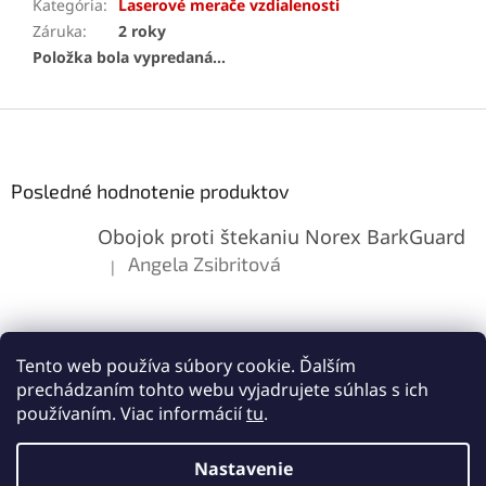
Kategória
:
Laserové merače vzdialenosti
Záruka
:
2 roky
Položka bola vypredaná…
Z
á
p
ä
Posledné hodnotenie produktov
t
Obojok proti štekaniu Norex BarkGuard
i
e
Angela Zsibritová
|
Hodnotenie produktu je 5 z 5 hviezdičiek.
Tento web používa súbory cookie. Ďalším
prechádzaním tohto webu vyjadrujete súhlas s ich
používaním. Viac informácií
tu
.
Vytvoril Shoptet
Nastavenie