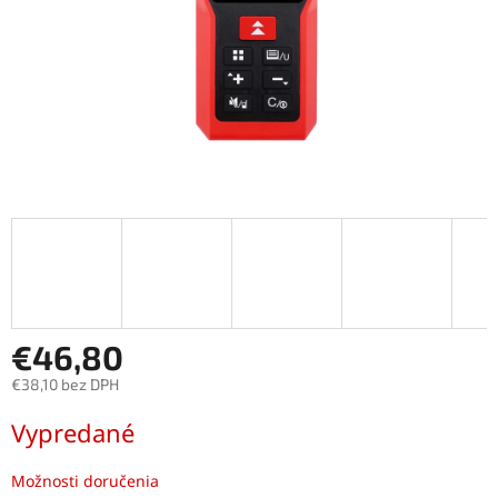
€46,80
€38,10 bez DPH
Jednotková
Vypredané
cena:
Možnosti doručenia