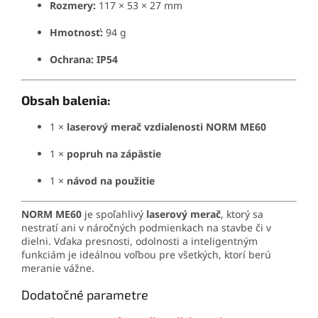
Rozmery:
117 × 53 × 27 mm
Hmotnosť:
94 g
Ochrana:
IP54
Obsah balenia:
1 ×
laserový merač vzdialenosti NORM ME60
1 ×
popruh na zápästie
1 ×
návod na použitie
NORM ME60
je spoľahlivý
laserový merač
, ktorý sa
nestratí ani v náročných podmienkach na stavbe či v
dielni. Vďaka presnosti, odolnosti a inteligentným
funkciám je ideálnou voľbou pre všetkých, ktorí berú
meranie vážne.
Dodatočné parametre