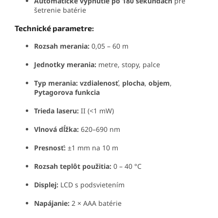
Automatické vypnutie po 180 sekundách
pre
šetrenie batérie
Technické parametre:
Rozsah merania:
0,05 – 60 m
Jednotky merania:
metre, stopy, palce
Typ merania:
vzdialenosť
,
plocha
,
objem
,
Pytagorova funkcia
Trieda laseru:
II (<1 mW)
Vlnová dĺžka:
620–690 nm
Presnosť:
±1 mm na 10 m
Rozsah teplôt použitia:
0 – 40 °C
Displej:
LCD s podsvietením
Napájanie:
2 × AAA batérie