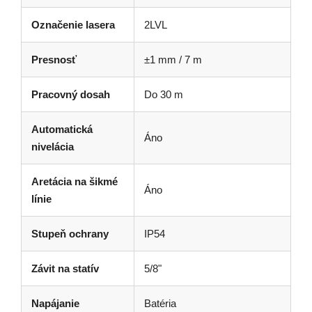
Označenie lasera
2LVL
Presnosť
±1 mm / 7 m
Pracovný dosah
Do 30 m
Automatická
Áno
nivelácia
Aretácia na šikmé
Áno
línie
Stupeň ochrany
IP54
Závit na statív
5/8"
Napájanie
Batéria