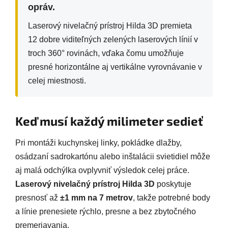
opráv.
Laserový nivelačný prístroj Hilda 3D premieta
12 dobre viditeľných zelených laserových línií v
troch 360° rovinách, vďaka čomu umožňuje
presné horizontálne aj vertikálne vyrovnávanie v
celej miestnosti.
Keď musí každý milimeter sedieť
Pri montáži kuchynskej linky, pokládke dlažby,
osádzaní sadrokartónu alebo inštalácii svietidiel môže
aj malá odchýlka ovplyvniť výsledok celej práce.
Laserový nivelačný prístroj Hilda 3D
poskytuje
presnosť až
±1 mm na 7 metrov
, takže potrebné body
a línie prenesiete rýchlo, presne a bez zbytočného
premeriavania.