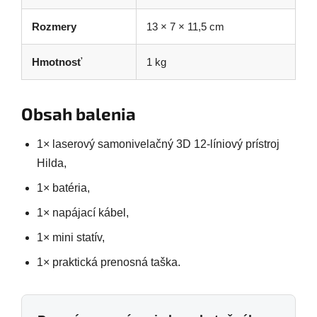
Rozmery
13 × 7 × 11,5 cm
Hmotnosť
1 kg
Obsah balenia
1× laserový samonivelačný 3D 12-líniový prístroj
Hilda,
1× batéria,
1× napájací kábel,
1× mini statív,
1× praktická prenosná taška.