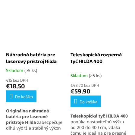
Náhradná batéria pre
Teleskopická rozperná
laserový prístroj Hilda
tyč HILDA 400
Skladom
(>5 ks)
Priemerné
Skladom
(>5 ks)
hodnotenie
€15 bez DPH
produktu
€18,50
€48,70 bez DPH
je
€59,90
5,0
Do košíka
z
Do košíka
5
Originálna náhradná
hviezdičiek.
Teleskopická tyč HILDA 400
batéria pre laserové
ponúka nastaviteľnú výšku
prístroje Hilda
zabezpečuje
od 200 do 400 cm, vďaka
dlhú výdrž a stabilný výkon
čomu je ideálna pre presné
vďaka kapacite 3000 mAh a