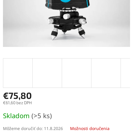
€75,80
€61,60 bez DPH
Jednotková
Skladom
(>5 ks)
cena:
Môžeme doručiť do:
11.8.2026
Možnosti doručenia