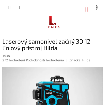
Prejsť
na
NÁKUP
obsah
KOŠÍK
Laserový samonivelizačný 3D 12
líniový prístroj Hilda
1538
Priemerné
272 hodnotení
Podrobnosti hodnotenia
Značka:
Hilda
hodnotenie
produktu
je
4,3
z
5
hviezdičiek.