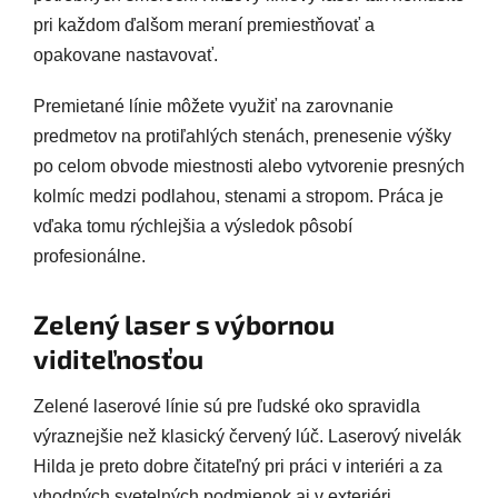
pri každom ďalšom meraní premiestňovať a
opakovane nastavovať.
Premietané línie môžete využiť na zarovnanie
predmetov na protiľahlých stenách, prenesenie výšky
po celom obvode miestnosti alebo vytvorenie presných
kolmíc medzi podlahou, stenami a stropom. Práca je
vďaka tomu rýchlejšia a výsledok pôsobí
profesionálne.
Zelený laser s výbornou
viditeľnosťou
Zelené laserové línie sú pre ľudské oko spravidla
výraznejšie než klasický červený lúč. Laserový nivelák
Hilda je preto dobre čitateľný pri práci v interiéri a za
vhodných svetelných podmienok aj v exteriéri.