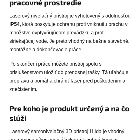
pracovné prostredie
Laserový nivelačný prístroj je vyhotovený s odolnosťou
IP54
, ktorá poskytuje ochranu proti vniknutiu prachu v
množstve ovplyvňujúcom prevádzku a proti
striekajúcej vode. Je preto vhodný na bežné stavebné,
montážne a dokončovacie práce.
Po skončení práce môžete prístroj spolu s
príslušenstvom uložiť do prenosnej tašky. Tá uľahčuje
prepravu a pomáha chrániť laser pred poškodením a
znečistením.
Pre koho je produkt určený a na čo
slúži
Laserový samonivelačný 3D prístroj Hilda je vhodný
pre remeselníkov, montážnikov, stavebné firmy aj