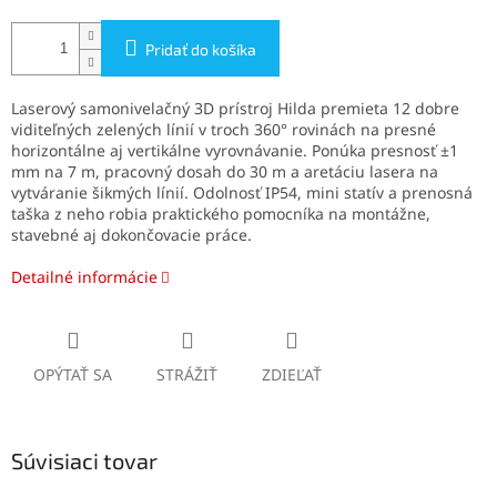
Pridať do košíka
Laserový samonivelačný 3D prístroj Hilda premieta 12 dobre
viditeľných zelených línií v troch 360° rovinách na presné
horizontálne aj vertikálne vyrovnávanie. Ponúka presnosť ±1
mm na 7 m, pracovný dosah do 30 m a aretáciu lasera na
vytváranie šikmých línií. Odolnosť IP54, mini statív a prenosná
taška z neho robia praktického pomocníka na montážne,
stavebné aj dokončovacie práce.
Detailné informácie
OPÝTAŤ SA
STRÁŽIŤ
ZDIEĽAŤ
Súvisiaci tovar