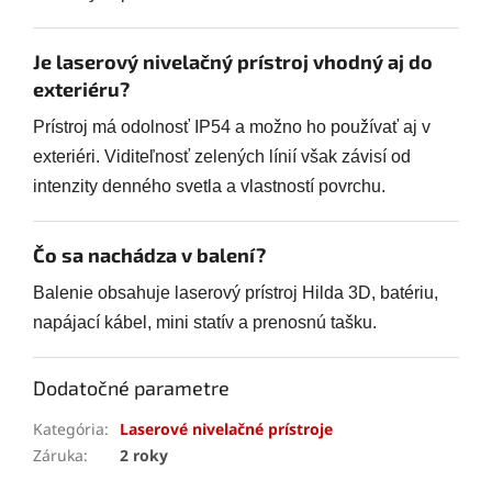
Je laserový nivelačný prístroj vhodný aj do
exteriéru?
Prístroj má odolnosť IP54 a možno ho používať aj v
exteriéri. Viditeľnosť zelených línií však závisí od
intenzity denného svetla a vlastností povrchu.
Čo sa nachádza v balení?
Balenie obsahuje laserový prístroj Hilda 3D, batériu,
napájací kábel, mini statív a prenosnú tašku.
Dodatočné parametre
Kategória
:
Laserové nivelačné prístroje
Záruka
:
2 roky