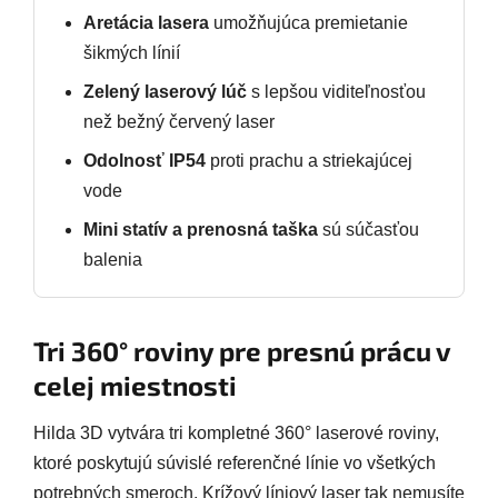
Aretácia lasera
umožňujúca premietanie
šikmých línií
Zelený laserový lúč
s lepšou viditeľnosťou
než bežný červený laser
Odolnosť IP54
proti prachu a striekajúcej
vode
Mini statív a prenosná taška
sú súčasťou
balenia
Tri 360° roviny pre presnú prácu v
celej miestnosti
Hilda 3D vytvára tri kompletné 360° laserové roviny,
ktoré poskytujú súvislé referenčné línie vo všetkých
potrebných smeroch. Krížový líniový laser tak nemusíte