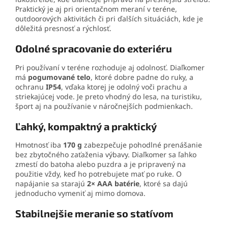
Praktický je aj pri orientačnom meraní v teréne,
outdoorových aktivitách či pri ďalších situáciách, kde je
dôležitá presnosť a rýchlosť.
Odolné spracovanie do exteriéru
Pri používaní v teréne rozhoduje aj odolnosť. Diaľkomer
má
pogumované telo
, ktoré dobre padne do ruky, a
ochranu
IP54
, vďaka ktorej je odolný voči prachu a
striekajúcej vode. Je preto vhodný do lesa, na turistiku,
šport aj na používanie v náročnejších podmienkach.
Ľahký, kompaktný a praktický
Hmotnosť iba
170 g
zabezpečuje pohodlné prenášanie
bez zbytočného zaťaženia výbavy. Diaľkomer sa ľahko
zmestí do batoha alebo puzdra a je pripravený na
použitie vždy, keď ho potrebujete mať po ruke. O
napájanie sa starajú
2× AAA batérie
, ktoré sa dajú
jednoducho vymeniť aj mimo domova.
Stabilnejšie meranie so statívom