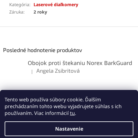
Kategória
:
Laserové diaľkomery
Záruka
:
2 roky
Z
á
p
ä
Posledné hodnotenie produktov
t
Obojok proti štekaniu Norex BarkGuard
i
e
Angela Zsibritová
|
Hodnotenie produktu je 5 z 5 hviezdičiek.
Tento web používa súbory cookie. Ďalším
prechádzaním tohto webu vyjadrujete súhlas s ich
používaním. Viac informácií
tu
.
Vytvoril Shoptet
Nastavenie