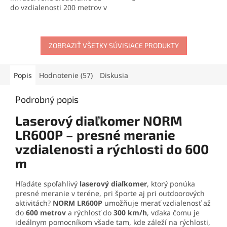
pričom disponuje výkonným
do vzdialenosti 200 metrov v
infračerveným nočným
úplnej tme. Vďaka 7-
videním
pre pozorovanie až
stupňovému prísvitu,
do 400 metrov v tme
.
Vďaka
možnosti záznamu videa a
intuitívnemu ovládaniu a
odolnosti IP54 je ideálny do
ZOBRAZIŤ VŠETKY SÚVISIACE PRODUKTY
možnosti nastavenia
prírody, na stráženie či
českého menu
je
nočný lov. Ľahký a
prispôsobenie funkcií
kompaktný dizajn zaručuje
Popis
Hodnotenie (57)
Diskusia
jednoduché
.
Zariadenie s
pohodlné ovládanie aj v
vstavanou 4000mAh
náročných podmienkach.
Podrobný popis
batériou a dodávaným USB-
Prezrite si celú ponuku
C káblom je ideálnym
našich nočných videní za
Laserový diaľkomer NORM
spoločníkom pre akékoľvek
výhodné ceny,
kliknutím na
nočné dobrodružstvá
.
LR600P – presné meranie
tento odkaz
.
Prezrite si celú ponuku
vzdialenosti a rýchlosti do 600
našich nočných videní za
m
výhodné ceny,
kliknutím na
tento odkaz
.
Hľadáte spoľahlivý
laserový diaľkomer
, ktorý ponúka
presné meranie v teréne, pri športe aj pri outdoorových
aktivitách?
NORM LR600P
umožňuje merať vzdialenosť až
do
600 metrov
a rýchlosť do
300 km/h
, vďaka čomu je
ideálnym pomocníkom všade tam, kde záleží na rýchlosti,