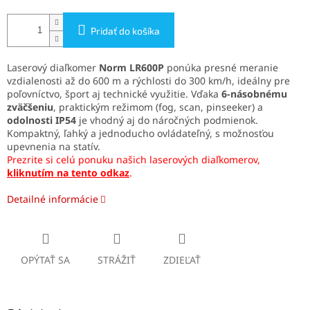
Pridať do košíka
Laserový diaľkomer
Norm LR600P
ponúka presné meranie
vzdialenosti až do 600 m a rýchlosti do 300 km/h, ideálny pre
poľovníctvo, šport aj technické využitie. Vďaka
6-násobnému
zväčšeniu
, praktickým režimom (fog, scan, pinseeker) a
odolnosti IP54
je vhodný aj do náročných podmienok.
Kompaktný, ľahký a jednoducho ovládateľný, s možnosťou
upevnenia na statív.
Prezrite si celú ponuku našich laserových diaľkomerov,
kliknutím na tento odkaz
.
Detailné informácie
OPÝTAŤ SA
STRÁŽIŤ
ZDIEĽAŤ