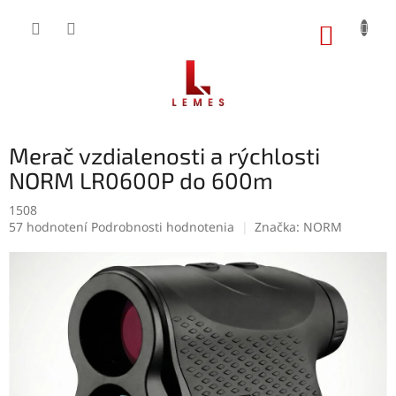
Prejsť
na
NÁKUP
obsah
KOŠÍK
Merač vzdialenosti a rýchlosti
NORM LR0600P do 600m
1508
Priemerné
57 hodnotení
Podrobnosti hodnotenia
Značka:
NORM
hodnotenie
produktu
je
4,5
z
5
hviezdičiek.