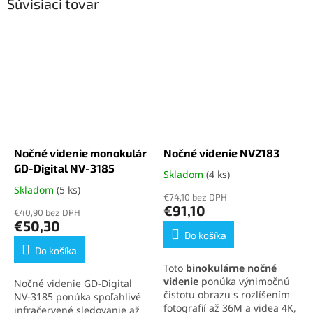
Súvisiaci tovar
Nočné videnie monokulár
Nočné videnie NV2183
GD-Digital NV-3185
Skladom
(4 ks)
Priemerné
hodnotenie
Skladom
(5 ks)
Priemerné
€74,10 bez DPH
produktu
hodnotenie
€91,10
€40,90 bez DPH
je
produktu
€50,30
5,0
je
Do košíka
z
5,0
Do košíka
5
z
Toto
binokulárne nočné
hviezdičiek.
5
videnie
ponúka výnimočnú
Nočné videnie GD-Digital
hviezdičiek.
čistotu obrazu s rozlíšením
NV-3185 ponúka spoľahlivé
fotografií až 36M a videa 4K,
infračervené sledovanie až