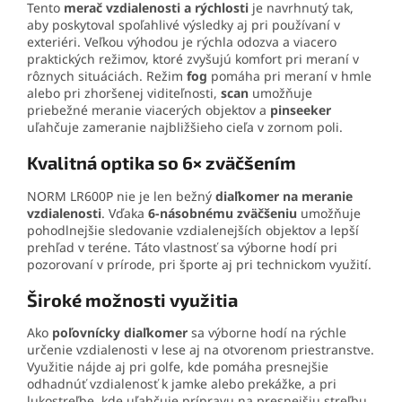
Tento
merač vzdialenosti a rýchlosti
je navrhnutý tak,
aby poskytoval spoľahlivé výsledky aj pri používaní v
exteriéri. Veľkou výhodou je rýchla odozva a viacero
praktických režimov, ktoré zvyšujú komfort pri meraní v
rôznych situáciách. Režim
fog
pomáha pri meraní v hmle
alebo pri zhoršenej viditeľnosti,
scan
umožňuje
priebežné meranie viacerých objektov a
pinseeker
uľahčuje zameranie najbližšieho cieľa v zornom poli.
Kvalitná optika so 6× zväčšením
NORM LR600P nie je len bežný
diaľkomer na meranie
vzdialenosti
. Vďaka
6-násobnému zväčšeniu
umožňuje
pohodlnejšie sledovanie vzdialenejších objektov a lepší
prehľad v teréne. Táto vlastnosť sa výborne hodí pri
pozorovaní v prírode, pri športe aj pri technickom využití.
Široké možnosti využitia
Ako
poľovnícky diaľkomer
sa výborne hodí na rýchle
určenie vzdialenosti v lese aj na otvorenom priestranstve.
Využitie nájde aj pri golfe, kde pomáha presnejšie
odhadnúť vzdialenosť k jamke alebo prekážke, a pri
lukostreľbe, kde uľahčuje prípravu na presnejšiu streľbu.