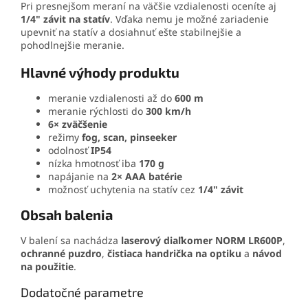
Pri presnejšom meraní na väčšie vzdialenosti oceníte aj
1/4" závit na statív
. Vďaka nemu je možné zariadenie
upevniť na statív a dosiahnuť ešte stabilnejšie a
pohodlnejšie meranie.
Hlavné výhody produktu
meranie vzdialenosti až do
600 m
meranie rýchlosti do
300 km/h
6× zväčšenie
režimy
fog, scan, pinseeker
odolnosť
IP54
nízka hmotnosť iba
170 g
napájanie na
2× AAA batérie
možnosť uchytenia na statív cez
1/4" závit
Obsah balenia
V balení sa nachádza
laserový diaľkomer NORM LR600P
,
ochranné puzdro
,
čistiaca handrička na optiku
a
návod
na použitie
.
Dodatočné parametre