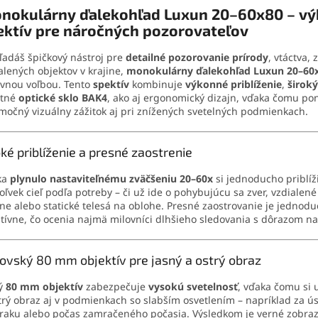
nokulárny ďalekohľad Luxun 20–60x80 – v
ektív pre náročných pozorovateľov
ľadáš špičkový nástroj pre
detailné pozorovanie prírody
, vtáctva, 
alených objektov v krajine,
monokulárny ďalekohľad Luxun 20–60
vnou voľbou. Tento
spektív
kombinuje
výkonné priblíženie
,
široký
itné
optické sklo BAK4
, ako aj ergonomický dizajn, vďaka čomu po
močný vizuálny zážitok aj pri znížených svetelných podmienkach.
oké priblíženie a presné zaostrenie
ka
plynulo nastaviteľnému zväčšeniu 20–60x
si jednoducho priblíž
oľvek cieľ podľa potreby – či už ide o pohybujúcu sa zver, vzdialené
ine alebo statické telesá na oblohe. Presné zaostrovanie je jednod
itívne, čo ocenia najmä milovníci dlhšieho sledovania s dôrazom na 
ovský 80 mm objektív pre jasný a ostrý obraz
ký
80 mm objektív
zabezpečuje
vysokú svetelnosť
, vďaka čomu si u
trý obraz aj v podmienkach so slabším osvetlením – napríklad za ús
aku alebo počas zamračeného počasia. Výsledkom je verné zobra