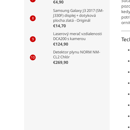
Súča
€4,90
pozo
Samsung Galaxy J3 2017 (SM-
kedy
J330F) displej + dotyková
potr
plocha zlatá - Originál
orni
€14,70
Laserový merač vzdialenosti
Tec
DCA200 s kamerou
€124,90
Detektor plynu NORM NM-
CL2 Chlór
€269,90