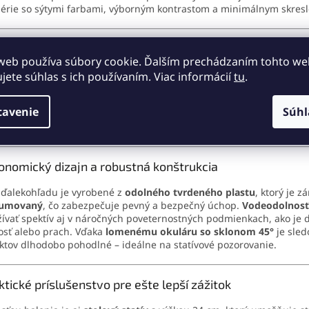
érie so sýtymi farbami, výborným kontrastom a minimálnym skres
čková optika BAK4 + FMC pre profesionálny výkon
web používa súbory cookie. Ďalším prechádzaním tohto w
kohľad Luxun je vybavený
optickými hranolmi BAK4
, ktoré sú zn
ujete súhlas s ich používaním. Viac informácií
tu
.
kou kvalitou prenosu svetla a ostrosťou obrazu. V kombinácii s
násobnými antireflexnými vrstvami FMC (Fully Multi Coated)
na 
tavenie
Súhl
ckých členoch získaš obraz bez odleskov, s bohatými farbami a bez
ácií.
onomický dizajn a robustná konštrukcia
 ďalekohľadu je vyrobené z
odolného tvrdeného plastu
, ktorý je z
umovaný
, čo zabezpečuje pevný a bezpečný úchop.
Vodeodolnosť
ívať spektív aj v náročných poveternostných podmienkach, ako je 
osť alebo prach. Vďaka
lomenému okuláru so sklonom 45°
je sled
ktov dlhodobo pohodlné – ideálne na statívové pozorovanie.
ktické príslušenstvo pre ešte lepší zážitok