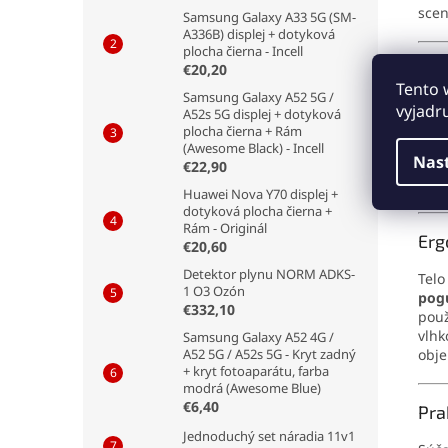
scen
Samsung Galaxy A33 5G (SM-
A336B) displej + dotyková
plocha čierna - Incell
Špi
€20,20
Tento 
Samsung Galaxy A52 5G /
Ďale
vyjadr
A52s 5G displej + dotyková
vyso
plocha čierna + Rám
viac
(Awesome Black) - Incell
Nas
opti
€22,90
aber
Huawei Nova Y70 displej +
dotyková plocha čierna +
Rám - Originál
Erg
€20,60
Detektor plynu NORM ADKS-
Telo
1 O3 Ozón
pog
€332,10
použ
vlhk
Samsung Galaxy A52 4G /
obje
A52 5G / A52s 5G - Kryt zadný
+ kryt fotoaparátu, farba
modrá (Awesome Blue)
€6,40
Pra
Jednoduchý set náradia 11v1