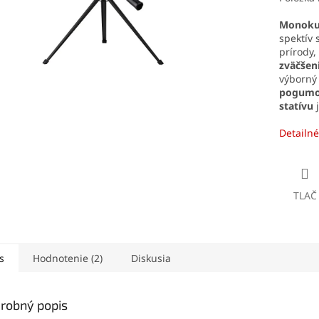
Monokul
spektív 
prírody,
zväčšen
výborný 
pogumov
statívu
j
Detailné
TLAČ
s
Hodnotenie (2)
Diskusia
robný popis