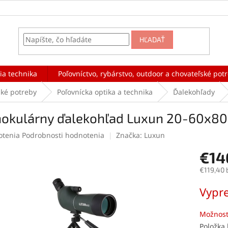
HĽADAŤ
ia technika
Poľovníctvo, rybárstvo, outdoor a chovateľské pot
ské potreby
Poľovnícka optika a technika
Ďalekohľady
okulárny ďalekohľad Luxun 20-60x80
rné
otenia
Podrobnosti hodnotenia
Značka:
Luxun
enie
€14
tu
€119,40 
Jednotk
Vypr
cena:
čiek.
Možnost
Položka