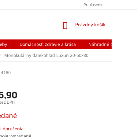
Prihlásenie
NÁKUPNÝ
Prázdny košík
KOŠÍK
reby
Domácnosť, zdravie a krása
Náhradné diely na mobi
Monokulárny ďalekohľad Luxun 20-60x80
4180
6,90
bez DPH
ová
edané
i doručenia
 bola vypredaná…