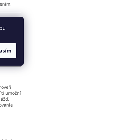
lením.
ebu
áme svojou
všetkých
asím
 rušivých
ároveň
ti umožní
dážď,
ovanie