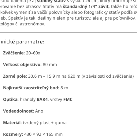
sťou balenia je aj
stolový statív
s výškou 24 cm, ktorý umožňuje st
rovanie bez otrasov. Statív má
štandardný 1/4" závit
, takže ho mô
koľvek vymeniť za väčší poľovnícky alebo fotografický statív podľa s
ieb. Spektív je tak ideálny nielen pre turistov, ale aj pre poľovníkov,
tológov či astronómov.
hnické parametre:
Zväčšenie:
20–60x
Veľkosť objektívu:
80 mm
Zorné pole:
30,6 m – 15,9 m na 920 m (v závislosti od zväčšenia)
Najkratší zaostriteľný bod:
8 m
Optika:
hranoly
BAK4
, vrstvy
FMC
Vodeodolnosť:
Áno
Materiál:
tvrdený plast + guma
Rozmery:
430 × 92 × 165 mm