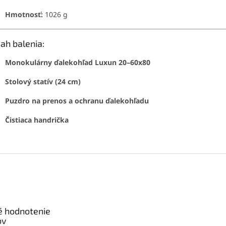
Hmotnosť:
1026 g
ah balenia:
Monokulárny ďalekohľad Luxun 20–60x80
Stolový statív (24 cm)
Puzdro na prenos a ochranu ďalekohľadu
Čistiaca handrička
é hodnotenie
ov