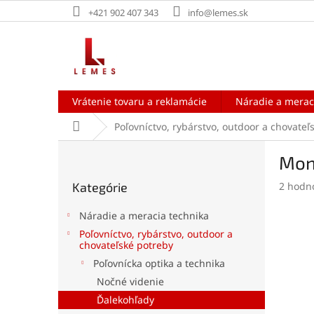
Prejsť
+421 902 407 343
info@lemes.sk
na
obsah
Vrátenie tovaru a reklamácie
Náradie a merac
Domov
Poľovníctvo, rybárstvo, outdoor a chovateľ
B
Mon
o
Preskočiť
č
Prieme
Kategórie
2 hodn
kategórie
n
hodnot
ý
produk
Náradie a meracia technika
p
je
Poľovníctvo, rybárstvo, outdoor a
a
5,0
chovateľské potreby
z
n
Poľovnícka optika a technika
5
e
hviezdi
Nočné videnie
l
Ďalekohľady