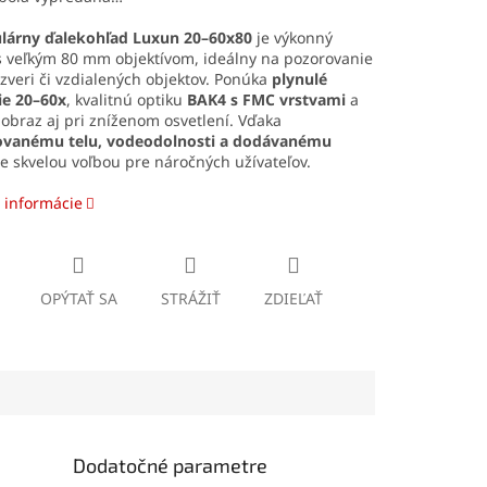
árny ďalekohľad Luxun 20–60x80
je výkonný
s veľkým 80 mm objektívom, ideálny na pozorovanie
 zveri či vzdialených objektov. Ponúka
plynulé
ie 20–60x
, kvalitnú optiku
BAK4 s FMC vrstvami
a
obraz aj pri zníženom osvetlení. Vďaka
anému telu, vodeodolnosti a dodávanému
e skvelou voľbou pre náročných užívateľov.
 informácie
OPÝTAŤ SA
STRÁŽIŤ
ZDIEĽAŤ
Dodatočné parametre