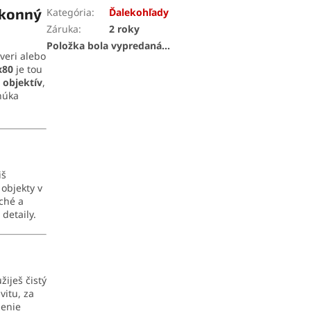
ýkonný
Kategória
:
Ďalekohľady
Záruka
:
2 roky
Položka bola vypredaná…
zveri alebo
x80
je tou
 objektív
,
núka
iš
 objekty v
uché a
detaily.
žiješ čistý
vitu, za
zenie