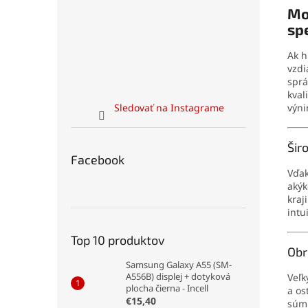
Mo
sp
Ak h
vzdi
sprá
kval
výni
Sledovať na Instagrame
Šir
Facebook
Vďa
akýk
kraj
intu
Top 10 produktov
Obr
Samsung Galaxy A55 (SM-
A556B) displej + dotyková
Veľ
plocha čierna - Incell
a os
€15,40
súmr