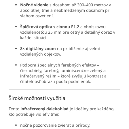
Nočné videnie
s dosahom až 300–400 metrov v
absolútnej tme a neobmedzeným dosahom pri
slabom osvetlení.
Špičková optika s clonou F1.2
a ohniskovou
vzdialenosťou 25 mm pre ostrý a detailný obraz v
každej situácii.
8× digitálny zoom
na priblíženie aj veľmi
vzdialených objektov.
Podpora špeciálnych farebných efektov –
čiernobiely, farebný, luminiscenčne zelený a
infračervený režim – ktoré zvyšujú kontrast a
čitateľnosť obrazu podľa podmienok.
Široké možnosti využitia
Tento
infračervený ďalekohľad
je ideálny pre každého,
kto potrebuje vidieť v tme:
nočné pozorovanie zvierat a prírody,