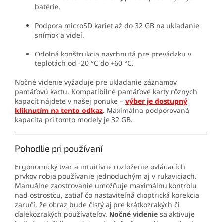
batérie.
Podpora microSD kariet až do 32 GB na ukladanie
snímok a videí.
Odolná konštrukcia navrhnutá pre prevádzku v
teplotách od -20 °C do +60 °C.
Nočné videnie vyžaduje pre ukladanie záznamov
pamäťovú kartu. Kompatibilné pamäťové karty rôznych
kapacít nájdete v našej ponuke –
výber je dostupný
kliknutím na tento odkaz
. Maximálna podporovaná
kapacita pri tomto modely je 32 GB.
Pohodlie pri používaní
Ergonomický tvar a intuitívne rozloženie ovládacích
prvkov robia používanie jednoduchým aj v rukaviciach.
Manuálne zaostrovanie umožňuje maximálnu kontrolu
nad ostrosťou, zatiaľ čo nastaviteľná dioptrická korekcia
zaručí, že obraz bude čistý aj pre krátkozrakých či
ďalekozrakých používateľov.
Nočné videnie
sa aktivuje