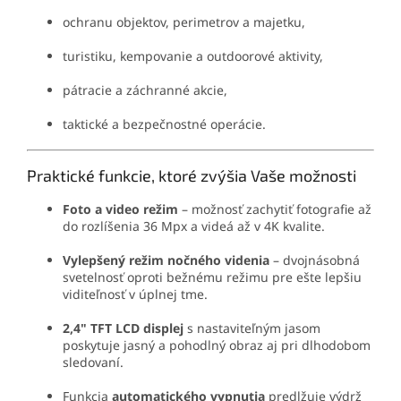
ochranu objektov, perimetrov a majetku,
turistiku, kempovanie a outdoorové aktivity,
pátracie a záchranné akcie,
taktické a bezpečnostné operácie.
Praktické funkcie, ktoré zvýšia Vaše možnosti
Foto a video režim
– možnosť zachytiť fotografie až
do rozlíšenia 36 Mpx a videá až v 4K kvalite.
Vylepšený režim nočného videnia
– dvojnásobná
svetelnosť oproti bežnému režimu pre ešte lepšiu
viditeľnosť v úplnej tme.
2,4" TFT LCD displej
s nastaviteľným jasom
poskytuje jasný a pohodlný obraz aj pri dlhodobom
sledovaní.
Funkcia
automatického vypnutia
predlžuje výdrž