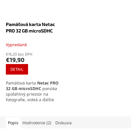
Pamäťová karta Netac
PRO 32 GB microSDHC
Vypredané
€16,20 bez DPH
€19,90
DETAIL
Pamäťová karta
Netac PRO
32 GB microSDHC
ponúka
spoľahlivý priestor na
fotografie, videá a ďalšie
dáta v zariadeniach
podporujúcich formát
microSDHC. Vďaka
označeniu
Class 10, U1, A1 a
Popis
Hodnotenie (2)
Diskusia
UHS-I
je vhodná na bežné