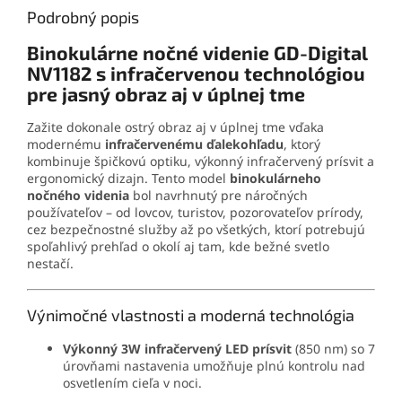
nahrávanie a každodenné
Podrobný popis
používanie vo fotopasciach,
nočných videniach,
Binokulárne nočné videnie GD-Digital
autokamerách aj ďalšej
NV1182 s infračervenou technológiou
elektronike. Praktická
kapacita
pre jasný obraz aj v úplnej tme
32 GB
predstavuje
výbornú voľbu pre
zákazníkov, ktorí chcú mať
Zažite dokonale ostrý obraz aj v úplnej tme vďaka
zariadenie pripravené na
modernému
infračervenému ďalekohľadu
, ktorý
používanie ihneď.
kombinuje špičkovú optiku, výkonný infračervený prísvit a
ergonomický dizajn. Tento model
binokulárneho
nočného videnia
bol navrhnutý pre náročných
používateľov – od lovcov, turistov, pozorovateľov prírody,
cez bezpečnostné služby až po všetkých, ktorí potrebujú
spoľahlivý prehľad o okolí aj tam, kde bežné svetlo
nestačí.
Výnimočné vlastnosti a moderná technológia
Výkonný 3W infračervený LED prísvit
(850 nm) so 7
úrovňami nastavenia umožňuje plnú kontrolu nad
osvetlením cieľa v noci.