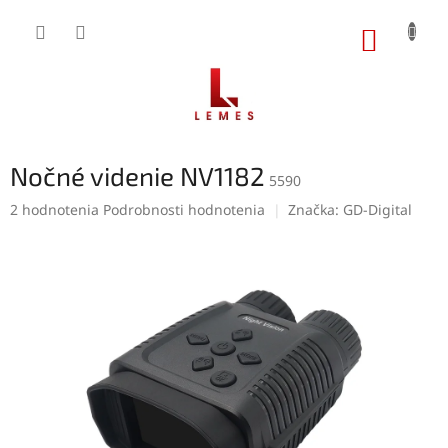
Prejsť
na
NÁKUP
obsah
KOŠÍK
Nočné videnie NV1182
5590
Priemerné
2 hodnotenia
Podrobnosti hodnotenia
Značka:
GD-Digital
hodnotenie
produktu
je
5,0
z
5
hviezdičiek.