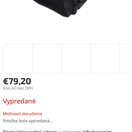
€79,20
€64,40 bez DPH
Jednotková
Vypredané
cena:
Možnosti doručenia
Položka bola vypredaná…
Binokulárne nočné videnie
s výkonným
infračerveným