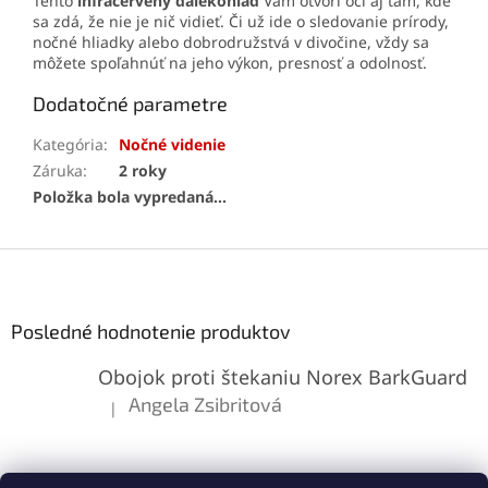
Tento
infračervený ďalekohľad
Vám otvorí oči aj tam, kde
sa zdá, že nie je nič vidieť. Či už ide o sledovanie prírody,
nočné hliadky alebo dobrodružstvá v divočine, vždy sa
môžete spoľahnúť na jeho výkon, presnosť a odolnosť.
Dodatočné parametre
Kategória
:
Nočné videnie
Záruka
:
2 roky
Položka bola vypredaná…
Z
á
p
ä
Posledné hodnotenie produktov
t
Obojok proti štekaniu Norex BarkGuard
i
e
Angela Zsibritová
|
Hodnotenie produktu je 5 z 5 hviezdičiek.