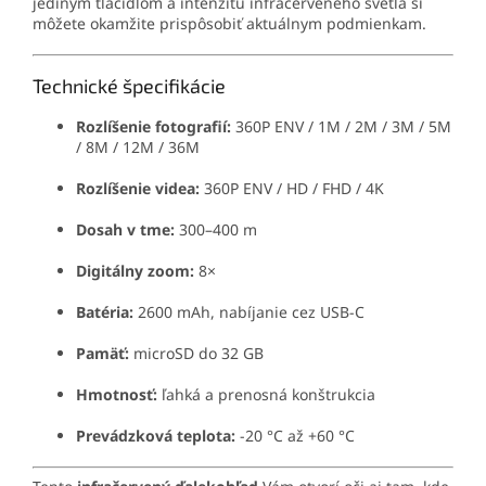
jediným tlačidlom a intenzitu infračerveného svetla si
môžete okamžite prispôsobiť aktuálnym podmienkam.
Technické špecifikácie
Rozlíšenie fotografií:
360P ENV / 1M / 2M / 3M / 5M
/ 8M / 12M / 36M
Rozlíšenie videa:
360P ENV / HD / FHD / 4K
Dosah v tme:
300–400 m
Digitálny zoom:
8×
Batéria:
2600 mAh, nabíjanie cez USB-C
Pamäť:
microSD do 32 GB
Hmotnosť:
ľahká a prenosná konštrukcia
Prevádzková teplota:
-20 °C až +60 °C