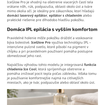
IceGlow Pro je vhodný na ošetrenie viacerých častí tela
vrátane nôh, rúk, podpazušia, oblasti okolo úst a tváre
mimo okolia očí. Je ideálny pre zákazníkov, ktorí hľadajú
domáci laserový epilátor
,
epilátor s chladením
alebo
praktické riešenie pre dlhodobo hladšiu pokožku.
Domáca IPL epilácia s vyšším komfortom
Pravidelné holenie môže pokožku dráždiť a voskovanie
býva bolestivé.
IceGlow Pro
využíva technológiu IPL –
intenzívne pulzné svetlo, ktoré pôsobí na pigment v
chĺpku a pri pravidelnom používaní pomáha postupne
obmedzovať jeho rast.
Najväčšou výhodou tohto modelu je integrovaná
funkcia
chladenia Ice Cool
, ktorá spríjemňuje ošetrenie a
pomáha znižovať pocit tepla počas záblesku. Vďaka tomu
je používanie komfortnejšie najmä na citlivejších
miestach, ako je tvár, podpazušie alebo oblasť okolo úst.