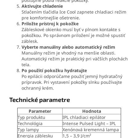
postupne podľa reakcie pokožky.
Aktivujte chladenie
Stlačením tlačidla Ice Cool zapnete chladiaci režim
pre komfortnejšie ošetrenie.
Priložte prístroj k pokožke
Zábleskové okienko musí byť v plnom kontakte s
pokožkou. Po správnom priložení je možné spustiť
záblesk.
Vyberte manuálny alebo automatický režim
Manuálny režim je vhodný na menšie oblasti.
Automatický režim je praktický pri väčších plochách
tela.
Po použití pokožku hydratujte
Po epilácii odporúčame použiť jemný hydratačný
prípravok. Pri vystavení pokožky slnku používajte
ochranný krém.
Technické parametre
Parameter
Hodnota
Typ produktu
IPL chladiaci epilátor
Technológia
Intense Pulsed Light – IPL
Typ lampy
Xenónová kremenná lampa
Energia záblesku
1,5 – 3,9 J/cm²