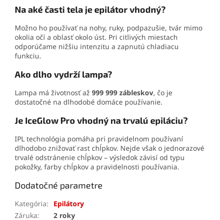
Na aké časti tela je epilátor vhodný?
Možno ho používať na nohy, ruky, podpazušie, tvár mimo
okolia očí a oblasť okolo úst. Pri citlivých miestach
odporúčame nižšiu intenzitu a zapnutú chladiacu
funkciu.
Ako dlho vydrží lampa?
Lampa má životnosť až
999 999 zábleskov
, čo je
dostatočné na dlhodobé domáce používanie.
Je IceGlow Pro vhodný na trvalú epiláciu?
IPL technológia pomáha pri pravidelnom používaní
dlhodobo znižovať rast chĺpkov. Nejde však o jednorazové
trvalé odstránenie chĺpkov – výsledok závisí od typu
pokožky, farby chĺpkov a pravidelnosti používania.
Dodatočné parametre
Kategória
:
Epilátory
Záruka
:
2 roky