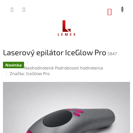
Prejsť
na
NÁKUP
obsah
KOŠÍK
Laserový epilátor IceGlow Pro
5847
Novinka
Priemerné
Neohodnotené
Podrobnosti hodnotenia
hodnotenie
Značka:
IceGlow Pro
produktu
je
0,0
z
5
hviezdičiek.