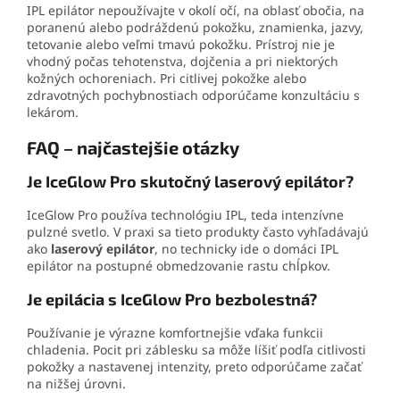
IPL epilátor nepoužívajte v okolí očí, na oblasť obočia, na
poranenú alebo podráždenú pokožku, znamienka, jazvy,
tetovanie alebo veľmi tmavú pokožku. Prístroj nie je
vhodný počas tehotenstva, dojčenia a pri niektorých
kožných ochoreniach. Pri citlivej pokožke alebo
zdravotných pochybnostiach odporúčame konzultáciu s
lekárom.
FAQ – najčastejšie otázky
Je IceGlow Pro skutočný laserový epilátor?
IceGlow Pro používa technológiu IPL, teda intenzívne
pulzné svetlo. V praxi sa tieto produkty často vyhľadávajú
ako
laserový epilátor
, no technicky ide o domáci IPL
epilátor na postupné obmedzovanie rastu chĺpkov.
Je epilácia s IceGlow Pro bezbolestná?
Používanie je výrazne komfortnejšie vďaka funkcii
chladenia. Pocit pri záblesku sa môže líšiť podľa citlivosti
pokožky a nastavenej intenzity, preto odporúčame začať
na nižšej úrovni.