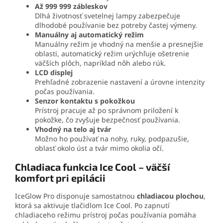
Až 999 999 zábleskov
Dlhá životnosť svetelnej lampy zabezpečuje
dlhodobé používanie bez potreby častej výmeny.
Manuálny aj automatický režim
Manuálny režim je vhodný na menšie a presnejšie
oblasti, automatický režim urýchľuje ošetrenie
väčších plôch, napríklad nôh alebo rúk.
LCD displej
Prehľadné zobrazenie nastavení a úrovne intenzity
počas používania.
Senzor kontaktu s pokožkou
Prístroj pracuje až po správnom priložení k
pokožke, čo zvyšuje bezpečnosť používania.
Vhodný na telo aj tvár
Možno ho používať na nohy, ruky, podpazušie,
oblasť okolo úst a tvár mimo okolia očí.
Chladiaca funkcia Ice Cool – väčší
komfort pri epilácii
IceGlow Pro disponuje samostatnou
chladiacou plochou
,
ktorá sa aktivuje tlačidlom Ice Cool. Po zapnutí
chladiaceho režimu prístroj počas používania pomáha