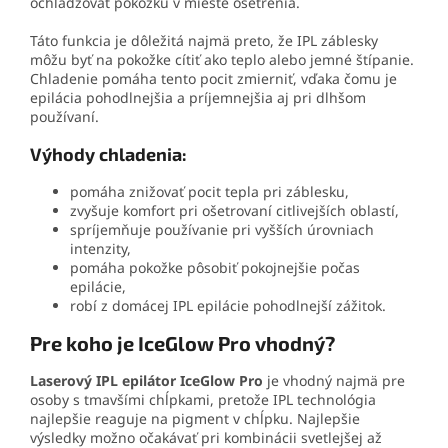
ochladzovať pokožku v mieste ošetrenia.
Táto funkcia je dôležitá najmä preto, že IPL záblesky
môžu byť na pokožke cítiť ako teplo alebo jemné štípanie.
Chladenie pomáha tento pocit zmierniť, vďaka čomu je
epilácia pohodlnejšia a príjemnejšia aj pri dlhšom
používaní.
Výhody chladenia:
pomáha znižovať pocit tepla pri záblesku,
zvyšuje komfort pri ošetrovaní citlivejších oblastí,
spríjemňuje používanie pri vyšších úrovniach
intenzity,
pomáha pokožke pôsobiť pokojnejšie počas
epilácie,
robí z domácej IPL epilácie pohodlnejší zážitok.
Pre koho je IceGlow Pro vhodný?
Laserový IPL epilátor IceGlow Pro
je vhodný najmä pre
osoby s tmavšími chĺpkami, pretože IPL technológia
najlepšie reaguje na pigment v chĺpku. Najlepšie
výsledky možno očakávať pri kombinácii svetlejšej až