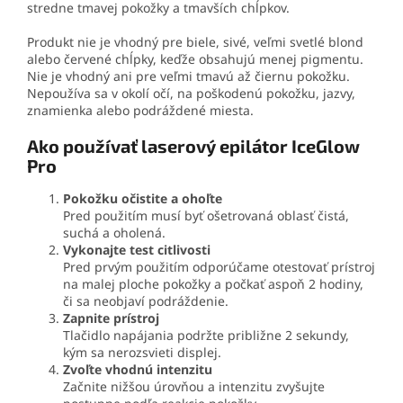
stredne tmavej pokožky a tmavších chĺpkov.
Produkt nie je vhodný pre biele, sivé, veľmi svetlé blond
alebo červené chĺpky, keďže obsahujú menej pigmentu.
Nie je vhodný ani pre veľmi tmavú až čiernu pokožku.
Nepoužíva sa v okolí očí, na poškodenú pokožku, jazvy,
znamienka alebo podráždené miesta.
Ako používať laserový epilátor IceGlow
Pro
Pokožku očistite a ohoľte
Pred použitím musí byť ošetrovaná oblasť čistá,
suchá a oholená.
Vykonajte test citlivosti
Pred prvým použitím odporúčame otestovať prístroj
na malej ploche pokožky a počkať aspoň 2 hodiny,
či sa neobjaví podráždenie.
Zapnite prístroj
Tlačidlo napájania podržte približne 2 sekundy,
kým sa nerozsvieti displej.
Zvoľte vhodnú intenzitu
Začnite nižšou úrovňou a intenzitu zvyšujte