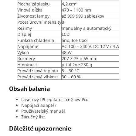
Plocha záblesku
4,2 cm²
Vlnová dĺžka
470 – 1100 nm
Životnosť lampy
až 999 999 zábleskov
Počet úrovní intenzity
8
Režimy
manuálny a automatický
Displej
LCD
Funkcia chladenia
áno, Ice Cool
Napájanie
AC 100 – 240 V, DC 12 V / 4 A
Výkon
48 W
Rozmery
207 × 75 × 65 mm
Hmotnosť
približne 230 g
Prevádzková teplota
5 – 30 °C
Prevádzková vlhkosť
30 – 60 %
Obsah balenia
Laserový IPL epilátor IceGlow Pro
Napájací adaptér
Používateľský manuál
Záručný list
Dôležité upozornenie