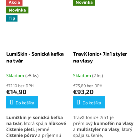
Akcia
Novinka
Novinka
Tip
LumiSkin - Sonická kefka
TravX Ionic+ 7in1 styler
na tvár
na vlasy
Skladom
(>5 ks)
Skladom
(2 ks)
€12,10 bez DPH
€75,80 bez DPH
€14,90
€93,20
Do košíka
Do košíka
LumiSkin
je
sonická kefka
TravX Ionic+ 7in1 je
na tvár
, ktorá spája
hĺbkové
prémiový
kulmofén na vlasy
čistenie pleti
, jemné
a
multistyler na vlasy
, ktorý
čistenie pórov
a príjemnú
spája sušenie,