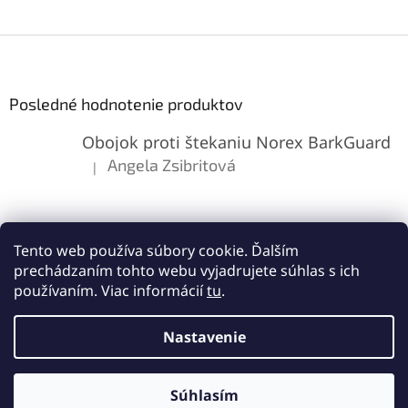
Z
á
p
ä
Posledné hodnotenie produktov
t
Obojok proti štekaniu Norex BarkGuard
i
e
Angela Zsibritová
|
Hodnotenie produktu je 5 z 5 hviezdičiek.
Tento web používa súbory cookie. Ďalším
prechádzaním tohto webu vyjadrujete súhlas s ich
používaním. Viac informácií
tu
.
Vytvoril Shoptet
Nastavenie
Copyright 2026
Lemes.sk
. Všetky práva vyhradené.
Upraviť
Súhlasím
nastavenie cookies