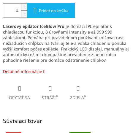
Pridať do košíka
Laserový epilátor IceGlow Pro
je domáci IPL epilátor s
chladiacou funkciou, 8 úrovňami intenzity a až 999 999
zábleskami. Pomáha pri pravidelnom používaní znižovať rast
nežiaducich chĺpkov na tvári aj tele a vďaka chladeniu ponúka
vyšší komfort počas epilácie. Praktický LCD displej, manuálny aj
automatický režim a kompaktné prevedenie z neho robia
pohodlné riešenie pre domáce odstránenie chĺpkov.
Detailné informácie
OPÝTAŤ SA
STRÁŽIŤ
ZDIEĽAŤ
Súvisiaci tovar