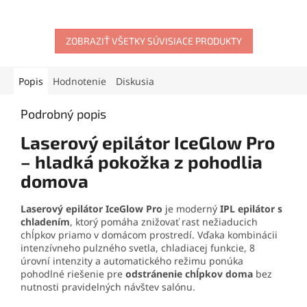
masáž tváre
v jednom
vyhladzovanie, objem aj
zariadení. Vďaka
natáčanie v jednom
hygienickému silikónu,
zariadení. Vďaka
BLDC
vodoodolnému prevedeniu a
ZOBRAZIŤ VŠETKY SÚVISIACE PRODUKTY
motoru s rýchlosťou 110
šetrnej
exfoliácii pleti
je
000 ot./min.
,
ionizačnej
ideálna na každodennú
funkcii 150 miliónov
starostlivosť o pleť
.
iónov/cm³
a
Coanda efektu
Popis
Hodnotenie
Diskusia
Kompaktný a ľahký dizajn z
pomáha vytvoriť hladký,
nej robí praktického
lesklý a upravený účes.
Podrobný popis
pomocníka doma aj na
Súčasťou balenia je 7
cestách.
praktických nadstavcov pre
Laserový epilátor IceGlow Pro
všestranný styling doma.
– hladká pokožka z pohodlia
domova
Laserový epilátor IceGlow Pro
je moderný
IPL epilátor s
chladením
, ktorý pomáha znižovať rast nežiaducich
chĺpkov priamo v domácom prostredí. Vďaka kombinácii
intenzívneho pulzného svetla, chladiacej funkcie, 8
úrovní intenzity a automatického režimu ponúka
pohodlné riešenie pre
odstránenie chĺpkov doma
bez
nutnosti pravidelných návštev salónu.