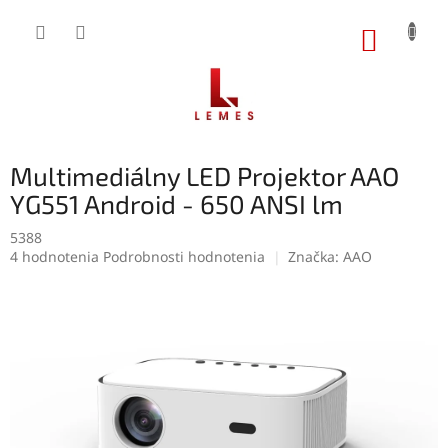
Prejsť
na
NÁKUP
obsah
KOŠÍK
Multimediálny LED Projektor AAO
YG551 Android - 650 ANSI lm
5388
Priemerné
4 hodnotenia
Podrobnosti hodnotenia
Značka:
AAO
hodnotenie
produktu
je
5,0
z
5
hviezdičiek.