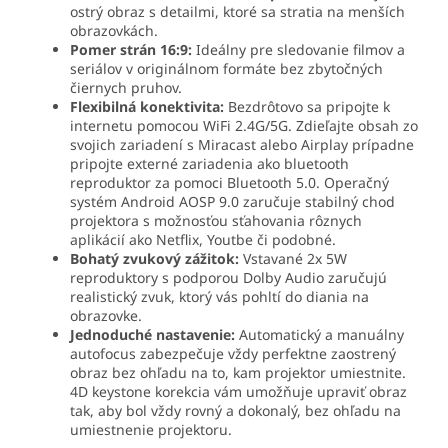
ostrý obraz s detailmi, ktoré sa stratia na menších
obrazovkách.
Pomer strán 16:9:
Ideálny pre sledovanie filmov a
seriálov v originálnom formáte bez zbytočných
čiernych pruhov.
Flexibilná konektivita:
Bezdrôtovo sa pripojte k
internetu pomocou WiFi 2.4G/5G. Zdieľajte obsah zo
svojich zariadení s Miracast alebo Airplay prípadne
pripojte externé zariadenia ako bluetooth
reproduktor za pomoci Bluetooth 5.0. Operačný
systém Android AOSP 9.0 zaručuje stabilný chod
projektora s možnosťou sťahovania rôznych
aplikácií ako Netflix, Youtbe či podobné.
Bohatý zvukový zážitok:
Vstavané 2x 5W
reproduktory s podporou Dolby Audio zaručujú
realistický zvuk, ktorý vás pohltí do diania na
obrazovke.
Jednoduché nastavenie:
Automatický a manuálny
autofocus zabezpečuje vždy perfektne zaostrený
obraz bez ohľadu na to, kam projektor umiestnite.
4D keystone korekcia vám umožňuje upraviť obraz
tak, aby bol vždy rovný a dokonalý, bez ohľadu na
umiestnenie projektoru.