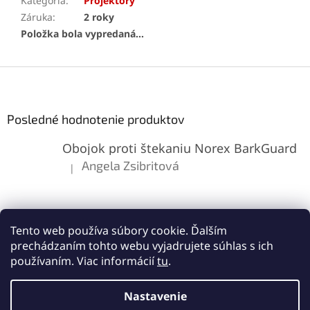
Kategória
:
Projektory
Záruka
:
2 roky
Položka bola vypredaná…
Z
á
p
ä
Posledné hodnotenie produktov
t
Obojok proti štekaniu Norex BarkGuard
i
e
Angela Zsibritová
|
Hodnotenie produktu je 5 z 5 hviezdičiek.
Tento web používa súbory cookie. Ďalším
prechádzaním tohto webu vyjadrujete súhlas s ich
používaním. Viac informácií
tu
.
Vytvoril Shoptet
Nastavenie