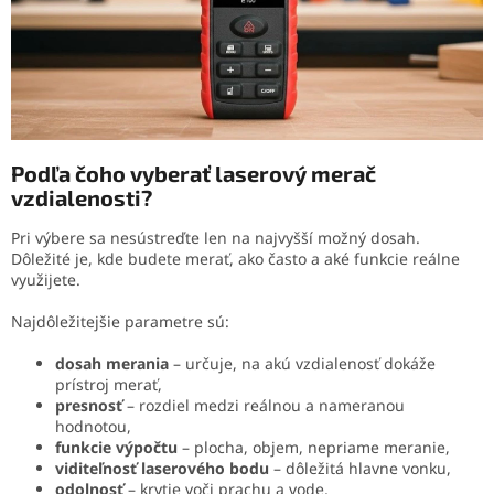
Podľa čoho vyberať laserový merač
vzdialenosti?
Pri výbere sa nesústreďte len na najvyšší možný dosah.
Dôležité je, kde budete merať, ako často a aké funkcie reálne
využijete.
Najdôležitejšie parametre sú:
dosah merania
– určuje, na akú vzdialenosť dokáže
prístroj merať,
presnosť
– rozdiel medzi reálnou a nameranou
hodnotou,
funkcie výpočtu
– plocha, objem, nepriame meranie,
viditeľnosť laserového bodu
– dôležitá hlavne vonku,
odolnosť
– krytie voči prachu a vode,