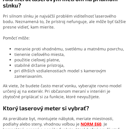
slnku?
Pri silnom slnku je najväčší problém viditeľnosť laserového
bodu. Neznamená to, že prístroj nefunguje, ale môže byť ťažšie
presne vidieť, kam mierite.
Pomôcť môže:
meranie proti vhodnému, svetlému a matnému povrchu,
tienenie cieľového miesta,
použitie cieľovej platne,
stabilné držanie prístroja,
pri dlhších vzdialenostiach model s kamerovým
zameriavaním.
Ak viete, že budete často merať vonku, vyberajte rovno model
určený aj na exteriér. Pri občasnom meraní v interiéri je
zbytočné priplácať si za funkcie, ktoré nevyužijete.
Ktorý laserový meter si vybrať?
Ak prerábate byt, montujete nábytok, meriate miestnosti,
podlahy alebo steny, vhodnou voľbou je
NORM E60
. Je