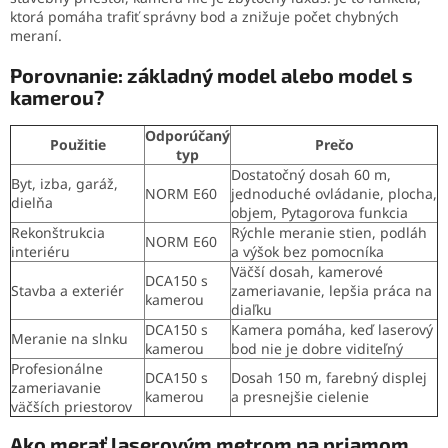
ktorá pomáha trafiť správny bod a znižuje počet chybných
meraní.
Porovnanie: základný model alebo model s
kamerou?
Odporúčaný
Použitie
Prečo
typ
Dostatočný dosah 60 m,
Byt, izba, garáž,
NORM E60
jednoduché ovládanie, plocha,
dielňa
objem, Pytagorova funkcia
Rekonštrukcia
Rýchle meranie stien, podláh
NORM E60
interiéru
a výšok bez pomocníka
Väčší dosah, kamerové
DCA150 s
Stavba a exteriér
zameriavanie, lepšia práca na
kamerou
diaľku
DCA150 s
Kamera pomáha, keď laserový
Meranie na slnku
kamerou
bod nie je dobre viditeľný
Profesionálne
DCA150 s
Dosah 150 m, farebný displej
zameriavanie
kamerou
a presnejšie cielenie
väčších priestorov
Ako merať laserovým metrom na priamom