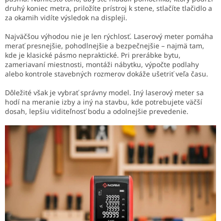
druhý koniec metra, priložíte prístroj k stene, stlačíte tlačidlo a
za okamih vidíte výsledok na displeji.
Najväčšou výhodou nie je len rýchlosť. Laserový meter pomáha
merať presnejšie, pohodlnejšie a bezpečnejšie – najmä tam,
kde je klasické pásmo nepraktické. Pri prerábke bytu,
zameriavaní miestnosti, montáži nábytku, výpočte podlahy
alebo kontrole stavebných rozmerov dokáže ušetriť veľa času.
Dôležité však je vybrať správny model. Iný laserový meter sa
hodí na meranie izby a iný na stavbu, kde potrebujete väčší
dosah, lepšiu viditeľnosť bodu a odolnejšie prevedenie.