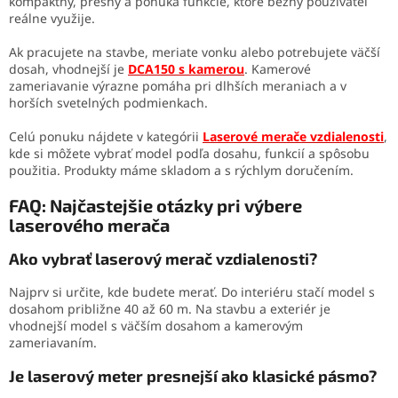
kompaktný, presný a ponúka funkcie, ktoré bežný používateľ
reálne využije.
Ak pracujete na stavbe, meriate vonku alebo potrebujete väčší
dosah, vhodnejší je
DCA150 s kamerou
. Kamerové
zameriavanie výrazne pomáha pri dlhších meraniach a v
horších svetelných podmienkach.
Celú ponuku nájdete v kategórii
Laserové merače vzdialenosti
,
kde si môžete vybrať model podľa dosahu, funkcií a spôsobu
použitia. Produkty máme skladom a s rýchlym doručením.
FAQ: Najčastejšie otázky pri výbere
laserového merača
Ako vybrať laserový merač vzdialenosti?
Najprv si určite, kde budete merať. Do interiéru stačí model s
dosahom približne 40 až 60 m. Na stavbu a exteriér je
vhodnejší model s väčším dosahom a kamerovým
zameriavaním.
Je laserový meter presnejší ako klasické pásmo?