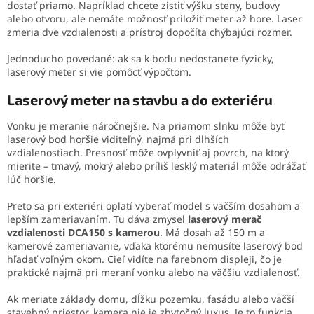
dostať priamo. Napríklad chcete zistiť výšku steny, budovy
alebo otvoru, ale nemáte možnosť priložiť meter až hore. Laser
zmeria dve vzdialenosti a prístroj dopočíta chýbajúci rozmer.
Jednoducho povedané: ak sa k bodu nedostanete fyzicky,
laserový meter si vie pomôcť výpočtom.
Laserový meter na stavbu a do exteriéru
Vonku je meranie náročnejšie. Na priamom slnku môže byť
laserový bod horšie viditeľný, najmä pri dlhších
vzdialenostiach. Presnosť môže ovplyvniť aj povrch, na ktorý
mierite – tmavý, mokrý alebo príliš lesklý materiál môže odrážať
lúč horšie.
Preto sa pri exteriéri oplatí vyberať model s väčším dosahom a
lepším zameriavaním. Tu dáva zmysel
laserový merač
vzdialenosti DCA150 s kamerou
. Má dosah až 150 m a
kamerové zameriavanie, vďaka ktorému nemusíte laserový bod
hľadať voľným okom. Cieľ vidíte na farebnom displeji, čo je
praktické najmä pri meraní vonku alebo na väčšiu vzdialenosť.
Ak meriate základy domu, dĺžku pozemku, fasádu alebo väčší
stavebný priestor, kamera nie je zbytočný luxus. Je to funkcia,