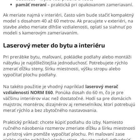
pamäť meraní
– praktická pri opakovanom zameriavaní.
Ak meriate najmä v interiéri, často vám bude stačiť kompaktný
model s dosahom 40 až 60 metrov. Ak pracujete v exteriéri, na
stavbe alebo meriate dlhšie vzdialenosti, oplatí sa siahnuť po
modeli s kamerovým zameriavaním.
Laserový meter do bytu a interiéru
Pri prerábke bytu, maľovaní, pokládke podlahy alebo montáži
nábytku je najdôležitejšia jednoduchosť. Potrebujete rýchlo
zmerať dĺžku steny, šírku miestnosti, výšku stropu alebo
vypočítať plochu podlahy.
Na takéto použitie je vhodný napríklad
laserový merač
vzdialenosti NORM E60
. Ponúka dosah do 60 m, čo je pre
väčšinu interiérov viac než dostatočné. Hodí sa pre domácich
majstrov, montérov, dizajnérov aj remeselníkov, ktorí potrebujú
merať rýchlo a bez zbytočného nastavovania.
Praktický príklad: chcete kúpiť podlahu do izby. Namiesto
ručného násobenia rozmerov zmeriate dĺžku a šírku miestnosti
a prístroj vám pomôže vypočítať plochu. Pri maľovaní zase
rýchlo zistíte približnú plochu stien, aby ste vedeli odhadnúť