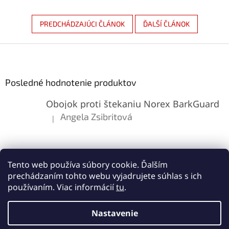
PREDCHÁDZAJÚCI ČLÁNOK
ĎALŠÍ ČLÁNOK
Z
á
p
ä
Posledné hodnotenie produktov
t
Obojok proti štekaniu Norex BarkGuard
i
e
Angela Zsibritová
|
Hodnotenie produktu je 5 z 5 hviezdičiek.
Tento web používa súbory cookie. Ďalším
prechádzaním tohto webu vyjadrujete súhlas s ich
používaním. Viac informácií
tu
.
Vytvoril Shoptet
Nastavenie