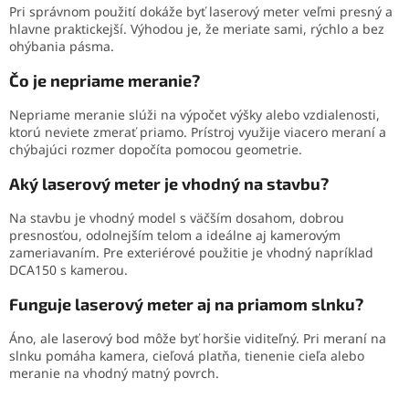
Pri správnom použití dokáže byť laserový meter veľmi presný a
hlavne praktickejší. Výhodou je, že meriate sami, rýchlo a bez
ohýbania pásma.
Čo je nepriame meranie?
Nepriame meranie slúži na výpočet výšky alebo vzdialenosti,
ktorú neviete zmerať priamo. Prístroj využije viacero meraní a
chýbajúci rozmer dopočíta pomocou geometrie.
Aký laserový meter je vhodný na stavbu?
Na stavbu je vhodný model s väčším dosahom, dobrou
presnosťou, odolnejším telom a ideálne aj kamerovým
zameriavaním. Pre exteriérové použitie je vhodný napríklad
DCA150 s kamerou.
Funguje laserový meter aj na priamom slnku?
Áno, ale laserový bod môže byť horšie viditeľný. Pri meraní na
slnku pomáha kamera, cieľová platňa, tienenie cieľa alebo
meranie na vhodný matný povrch.