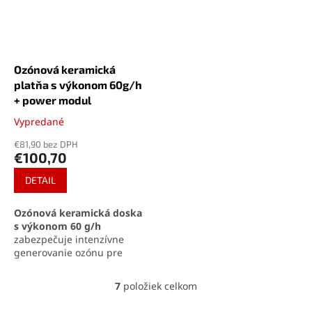
výkonom
60g/h
zabezpečuje
ako sú cigaretový dym,
hĺbkovú sterilizáciu vzduchu
plesne či zápach po
aj povrchov v
domácich zvieratách. Vďaka
domácnostiach,
kompaktným rozmerom a
prevádzkach či vozidlách.
jednoduchému ovládaniu je
Ozónová keramická
ideálnym riešením pre čisté
platňa s výkonom 60g/h
a zdravé prostredie.
+ power modul
Vypredané
Priemerné
hodnotenie
€81,90 bez DPH
produktu
€100,70
je
4,8
DETAIL
z
5
Ozónová keramická doska
hviezdičiek.
s výkonom 60 g/h
zabezpečuje intenzívne
generovanie ozónu pre
dôkladné čistenie vzduchu a
dezinfekciu väčších
7
položiek celkom
O
priestorov. Vďaka
životnosti
v
až 5000 hodín
a