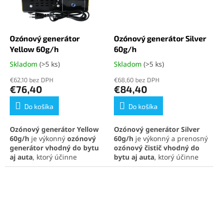
stabilný chod zariadenia. Je
Vhodná pre náročné
ideálna pre dezinfekciu
použitie v domácnostiach aj
väčších priestorov a obnovu
profesionálnych priestoroch.
plnej funkčnosti generátora.
Ozónový generátor
Ozónový generátor Silver
Yellow 60g/h
60g/h
Skladom
(>5 ks)
Skladom
(>5 ks)
Priemerné
Priemerné
hodnotenie
hodnotenie
€62,10 bez DPH
€68,60 bez DPH
produktu
produktu
€76,40
€84,40
je
je
5,0
4,9
Do košíka
Do košíka
z
z
5
5
Ozónový generátor Yellow
Ozónový generátor Silver
hviezdičiek.
hviezdičiek.
60g/h
je výkonný
ozónový
60g/h
je výkonný a prenosný
generátor vhodný do bytu
ozónový čistič vhodný do
aj auta
, ktorý účinne
bytu aj auta
, ktorý účinne
dezinfikuje priestory a
dezinfikuje priestory do
300
eliminuje
99,9 % baktérií,
m²
a odstraňuje baktérie,
vírusov a plesní
. Vďaka
vírusy, plesne aj nepríjemné
časovaču (0 – 60 minút)
pachy. S vysokým výkonom
alebo nepretržitej
60g/h
zabezpečuje hĺbkovú
prevádzke
rýchlo odstraňuje
sterilizáciu vzduchu a