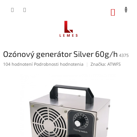
Prejsť
na
NÁKUP
obsah
KOŠÍK
Ozónový generátor Silver 60g/h
4375
Priemerné
104 hodnotení
Podrobnosti hodnotenia
Značka:
ATWFS
hodnotenie
produktu
je
4,9
z
5
hviezdičiek.