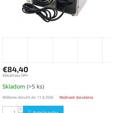
€84,40
€68,60 bez DPH
Jednotková
Skladom
(>5 ks)
cena:
Môžeme doručiť do:
11.8.2026
Možnosti doručenia
Pridať do košíka