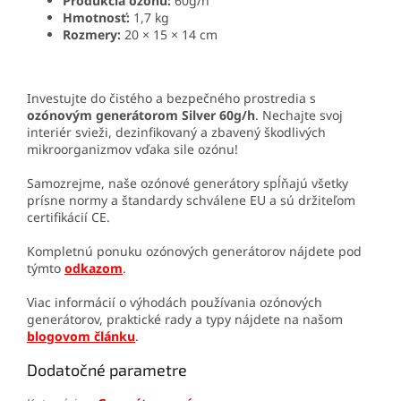
Produkcia ozónu:
60g/h
Hmotnosť:
1,7 kg
Rozmery:
20 × 15 × 14 cm
Investujte do čistého a bezpečného prostredia s
ozónovým generátorom Silver 60g/h
. Nechajte svoj
interiér svieži, dezinfikovaný a zbavený škodlivých
mikroorganizmov vďaka sile ozónu!
Samozrejme, naše ozónové generátory spĺňajú všetky
prísne normy a štandardy schválene EU a sú držiteľom
certifikácií CE.
Kompletnú ponuku ozónových generátorov nájdete pod
týmto
odkazom
.
Viac informácií o výhodách používania ozónových
generátorov, praktické rady a typy nájdete na našom
blogovom článku
.
Dodatočné parametre