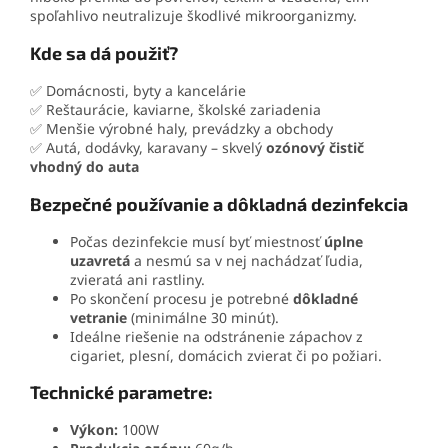
spoľahlivo neutralizuje škodlivé mikroorganizmy.
Kde sa dá použiť?
✅ Domácnosti, byty a kancelárie
✅ Reštaurácie, kaviarne, školské zariadenia
✅ Menšie výrobné haly, prevádzky a obchody
✅ Autá, dodávky, karavany – skvelý
ozónový čistič
vhodný do auta
Bezpečné používanie a dôkladná dezinfekcia
Počas dezinfekcie musí byť miestnosť
úplne
uzavretá
a nesmú sa v nej nachádzať ľudia,
zvieratá ani rastliny.
Po skončení procesu je potrebné
dôkladné
vetranie
(minimálne 30 minút).
Ideálne riešenie na odstránenie zápachov z
cigariet, plesní, domácich zvierat či po požiari.
Technické parametre:
Výkon:
100W