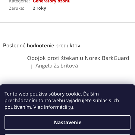
Kategória
:
Generátory ozónu
Záruka
:
2 roky
Z
á
p
ä
Posledné hodnotenie produktov
t
Obojok proti štekaniu Norex BarkGuard
i
e
Angela Zsibritová
|
Hodnotenie produktu je 5 z 5 hviezdičiek.
Tento web používa súbory cookie. Ďalším
prechádzaním tohto webu vyjadrujete súhlas s ich
používaním. Viac informácií
tu
.
Vytvoril Shoptet
Nastavenie