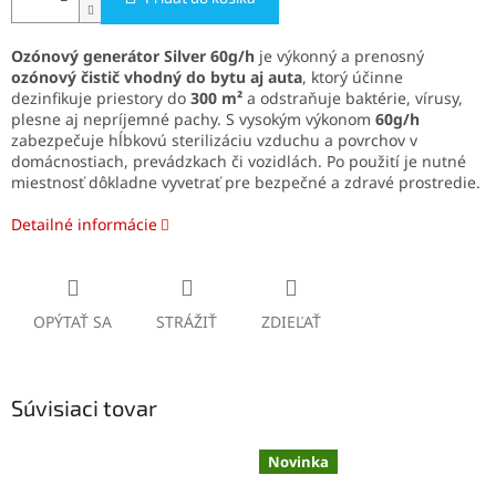
Ozónový generátor Silver 60g/h
je výkonný a prenosný
ozónový čistič vhodný do bytu aj auta
, ktorý účinne
dezinfikuje priestory do
300 m²
a odstraňuje baktérie, vírusy,
plesne aj nepríjemné pachy. S vysokým výkonom
60g/h
zabezpečuje hĺbkovú sterilizáciu vzduchu a povrchov v
domácnostiach, prevádzkach či vozidlách. Po použití je nutné
miestnosť dôkladne vyvetrať pre bezpečné a zdravé prostredie.
Detailné informácie
OPÝTAŤ SA
STRÁŽIŤ
ZDIEĽAŤ
Súvisiaci tovar
Novinka