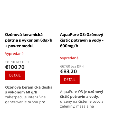
Ozónová keramická
AquaPure O3: Ozónový
platňa s výkonom 60g/h
čistič potravín a vody -
+ power modul
600mg/h
Vypredané
Priemerné
Vypredané
hodnotenie
€81,90 bez DPH
produktu
€100,70
€67,60 bez DPH
je
€83,20
4,8
DETAIL
z
DETAIL
5
Ozónová keramická doska
hviezdičiek.
AquaPure O3 je
ozónový
s výkonom 60 g/h
čistič potravín a vody
,
zabezpečuje intenzívne
určený na čistenie ovocia,
generovanie ozónu pre
zeleniny, mäsa a na
dôkladné čistenie vzduchu a
ozonizáciu vody v
dezinfekciu väčších