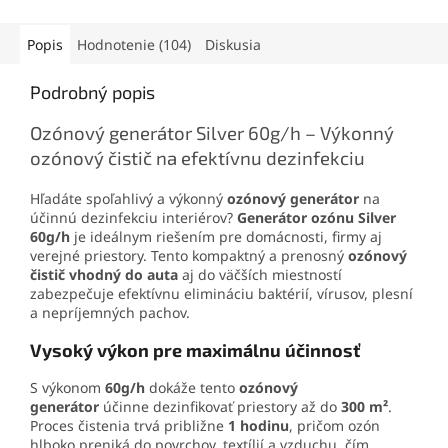
domácnosti. Ozón vzniká
priestorov. Vďaka
životnosti
priamo v prístroji a cez
až 5000 hodín
a
hadičku sa privádza do vody,
pribalenému
power modulu
Popis
Hodnotenie (104)
Diskusia
kde prebieha samotný
je ideálnym riešením pre
proces čistenia pomocou
obnovu výkonu generátora
Podrobný popis
jemných bubliniek. Prístroj
ozónu. Spoľahlivý
ponúka
jednoduché
komponent vhodný pre
Ozónový generátor Silver 60g/h – Výkonný
dotykové ovládanie, výkon
náročné domáce aj
ozónový čistič na efektívnu dezinfekciu
600 mg/h a elegantné
profesionálne využitie.
spracovanie
, vďaka čomu
predstavuje praktického
Hľadáte spoľahlivý a výkonný
ozónový generátor
na
pomocníka do modernej
účinnú dezinfekciu interiérov?
Generátor ozónu Silver
kuchyne.
60g/h
je ideálnym riešením pre domácnosti, firmy aj
verejné priestory. Tento kompaktný a prenosný
ozónový
čistič vhodný do auta
aj do väčších miestností
zabezpečuje efektívnu elimináciu baktérií, vírusov, plesní
a nepríjemných pachov.
Vysoký výkon pre maximálnu účinnosť
S výkonom
60g/h
dokáže tento
ozónový
generátor
účinne dezinfikovať priestory až do
300 m²
.
Proces čistenia trvá približne
1 hodinu
, pričom ozón
hlboko preniká do povrchov, textílií a vzduchu, čím