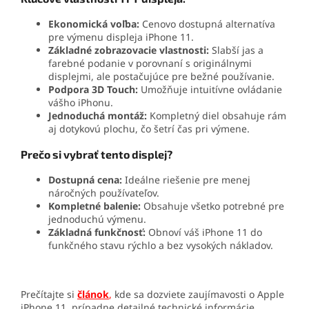
Ekonomická voľba:
Cenovo dostupná alternatíva
pre výmenu displeja iPhone 11.
Základné zobrazovacie vlastnosti:
Slabší jas a
farebné podanie v porovnaní s originálnymi
displejmi, ale postačujúce pre bežné používanie.
Podpora 3D Touch:
Umožňuje intuitívne ovládanie
vášho iPhonu.
Jednoduchá montáž:
Kompletný diel obsahuje rám
aj dotykovú plochu, čo šetrí čas pri výmene.
Prečo si vybrať tento displej?
Dostupná cena:
Ideálne riešenie pre menej
náročných používateľov.
Kompletné balenie:
Obsahuje všetko potrebné pre
jednoduchú výmenu.
Základná funkčnosť:
Obnoví váš iPhone 11 do
funkčného stavu rýchlo a bez vysokých nákladov.
Prečítajte si
článok
,
kde sa dozviete zaujímavosti o Apple
iPhone 11, prípadne detailné technické informácie.