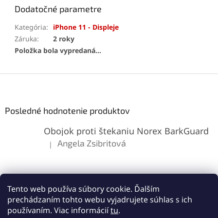
Dodatočné parametre
Kategória
:
iPhone 11 - Displeje
Záruka
:
2 roky
Položka bola vypredaná…
Z
á
p
ä
Posledné hodnotenie produktov
t
Obojok proti štekaniu Norex BarkGuard
i
e
Angela Zsibritová
|
Hodnotenie produktu je 5 z 5 hviezdičiek.
Tento web používa súbory cookie. Ďalším
prechádzaním tohto webu vyjadrujete súhlas s ich
používaním. Viac informácií
tu
.