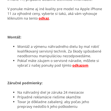
V ponuke máme aj iné kvality pre model na Apple iPhone
11 za výhodné ceny, vyberte si takú, aká vám vyhovuje
kliknutím na tento
odkaz
.
Montáž:
Montáž a výmenu náhradného dielu by mal robiť
kvalifikovaný servisný technik. Za škody spôsobené
neodbornou manipuláciou nezodpovedáme.
Pokiaľ máte záujem o servisné náradie, môžete si
vybrať z našej ponuky pod týmto
odkazom
Záručné podmienky:
Na náhradný diel je záruka 24 mesiacov
Prípadné reklamácie riešime okamžite
Tovar je dôkladne zabalený, aby počas jeho
prepravy nedošlo k jeho poškodeniu