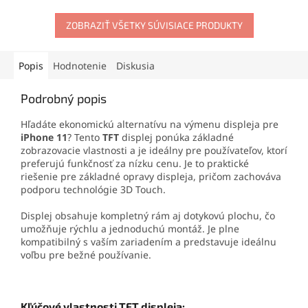
opravy aj domácu výmenu
po okraje telefónu
a
displeja.
spoľahlivo chráni pred
ZOBRAZIŤ VŠETKY SÚVISIACE PRODUKTY
škrabancami a nárazmi.
Oleofóbna vrstva udrží
displej čistý a zachová jeho
Popis
Hodnotenie
Diskusia
vysokú citlivosť.
Podrobný popis
Hľadáte ekonomickú alternatívu na výmenu displeja pre
iPhone 11
? Tento
TFT
displej ponúka základné
zobrazovacie vlastnosti a je ideálny pre používateľov, ktorí
preferujú funkčnosť za nízku cenu. Je to praktické
riešenie pre základné opravy displeja, pričom zachováva
podporu technológie 3D Touch.
Displej obsahuje kompletný rám aj dotykovú plochu, čo
umožňuje rýchlu a jednoduchú montáž. Je plne
kompatibilný s vaším zariadením a predstavuje ideálnu
voľbu pre bežné používanie.
Kľúčové vlastnosti TFT displeja: