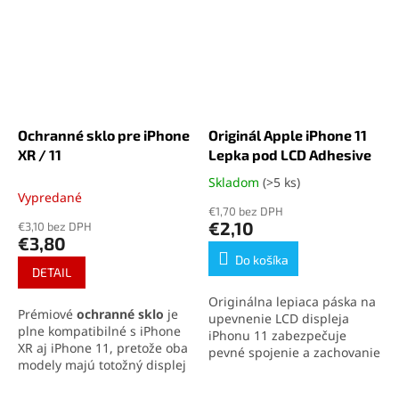
Ochranné sklo pre iPhone
Originál Apple iPhone 11
XR / 11
Lepka pod LCD Adhesive
Skladom
(>5 ks)
Priemerné
Vypredané
hodnotenie
€1,70 bez DPH
produktu
€2,10
€3,10 bez DPH
je
€3,80
5,0
Do košíka
z
DETAIL
5
Originálna lepiaca páska na
hviezdičiek.
Prémiové
ochranné sklo
je
upevnenie LCD displeja
plne kompatibilné s iPhone
iPhonu 11 zabezpečuje
XR aj iPhone 11, pretože oba
pevné spojenie a zachovanie
modely majú totožný displej
vodotesnosti zariadenia.
aj výrez pre reproduktor.
Ideálna na profesionálne
Sklo s tvrdosťou 9H siaha
až