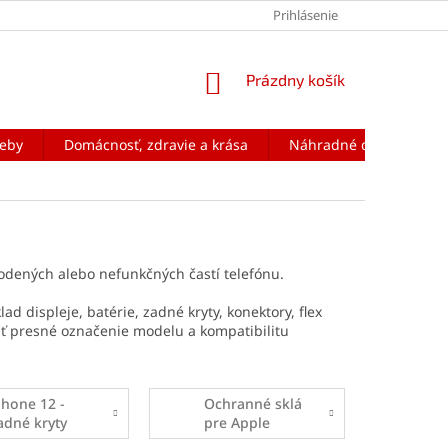
Prihlásenie
NÁKUPNÝ
Prázdny košík
KOŠÍK
reby
Domácnosť, zdravie a krása
Náhradné diely na mobi
dených alebo nefunkčných častí telefónu.
ad displeje, batérie, zadné kryty, konektory, flex
ť presné označenie modelu a kompatibilitu
Phone 12 -
Ochranné sklá
adné kryty
pre Apple
iPhone 12