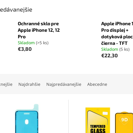
edávanejšie
Ochranné sklo pre
Apple iPhone 1
Apple iPhone 12, 12
Pro displej +
Pro
dotyková plo
Skladom
(>5 ks)
čierna - TFT
€3,80
Skladom
(5 ks)
€22,30
cnejšie
Najdrahšie
Najpredávanejšie
Abecedne