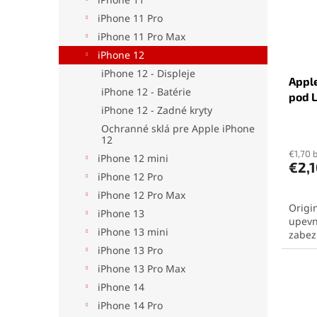
p
o
iPhone 11 Pro
r
d
o
u
iPhone 11 Pro Max
d
k
iPhone 12
u
t
iPhone 12 - Displeje
Apple
k
o
iPhone 12 - Batérie
pod 
t
v
iPhone 12 - Zadné kryty
o
Ochranné sklá pre Apple iPhone
v
12
€1,70 
iPhone 12 mini
€2,
iPhone 12 Pro
iPhone 12 Pro Max
Origi
iPhone 13
upevn
iPhone 13 mini
zabez
zacho
iPhone 13 Pro
Ideál
iPhone 13 Pro Max
domác
iPhone 14
iPhone 14 Pro