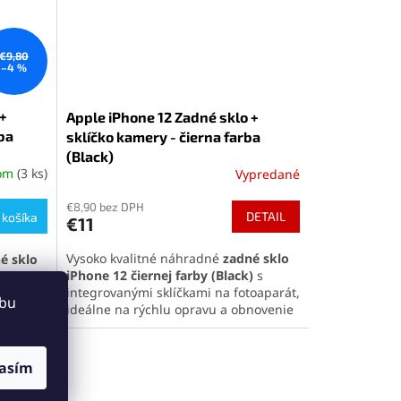
€9,80
–4 %
 +
Apple iPhone 12 Zadné sklo +
rba
sklíčko kamery - čierna farba
(Black)
dom
(3 ks)
Vypredané
€8,90 bez DPH
DETAIL
 košíka
€11
Vysoko kvalitné náhradné
zadné sklo
é sklo
iPhone 12
čiernej farby
(Black)
s
le)
s
integrovanými sklíčkami na fotoaparát,
ebu
ideálne na rýchlu opravu a obnovenie
opravu a
pôvodného vzhľadu telefónu.
Perfektná kompatibilita a jednoduchá
ta a
inštalácia pre maximálnu spokojnosť.
ximálnu
asím