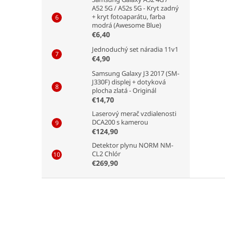
jedno
A52 5G / A52s 5G - Kryt zadný
+ kryt fotoaparátu, farba
modrá (Awesome Blue)
€6,40
Jednoduchý set náradia 11v1
€4,90
Samsung Galaxy J3 2017 (SM-
J330F) displej + dotyková
plocha zlatá - Originál
€14,70
Laserový merač vzdialenosti
DCA200 s kamerou
€124,90
Detektor plynu NORM NM-
CL2 Chlór
€269,90
Z
á
p
ä