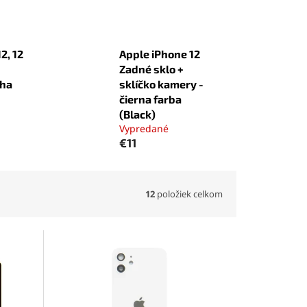
2, 12
Apple iPhone 12
Zadné sklo +
cha
sklíčko kamery -
čierna farba
(Black)
Vypredané
€11
12
položiek celkom