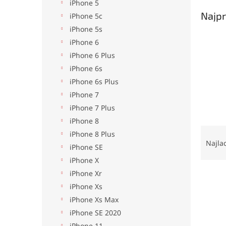
iPhone 5
Najpr
iPhone 5c
iPhone 5s
iPhone 6
iPhone 6 Plus
iPhone 6s
iPhone 6s Plus
iPhone 7
iPhone 7 Plus
iPhone 8
R
iPhone 8 Plus
a
Najla
iPhone SE
d
iPhone X
e
iPhone Xr
V
n
ý
i
iPhone Xs
p
e
iPhone Xs Max
i
p
iPhone SE 2020
s
r
iPhone 11