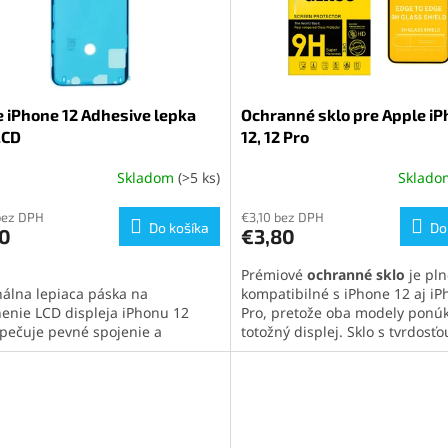
 iPhone 12 Adhesive lepka
Ochranné sklo pre Apple i
LCD
12, 12 Pro
Skladom
(>5 ks)
Sklad
bez DPH
€3,10 bez DPH
Do košíka
Do
10
€3,80
Prémiové
ochranné sklo
je pln
nálna lepiaca páska na
kompatibilné s iPhone 12 aj iP
enie LCD displeja iPhonu 12
Pro, pretože oba modely ponú
pečuje pevné spojenie a
totožný displej. Sklo s tvrdosť
vanie vodotesnosti zariadenia.
siaha
až po okraje telefónu
a
na na profesionálne opravy aj
poskytuje kompletnú ochranu 
u výmenu displeja.
škrabancami a nárazmi. Oleof
vrstva udrží displej čistý a zac
jeho vysokú citlivosť.