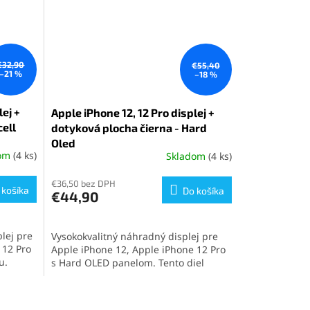
€32,90
€55,40
–21 %
–18 %
lej +
Apple iPhone 12, 12 Pro displej +
cell
dotyková plocha čierna - Hard
Oled
dom
(4 ks)
Skladom
(4 ks)
Priemerné
hodnotenie
produktu
€36,50 bez DPH
 košíka
Do košíka
€44,90
je
5,0
z
lej pre
Vysokokvalitný náhradný displej pre
5
 12 Pro
Apple iPhone 12, Apple iPhone 12 Pro
hviezdičiek.
u.
s Hard OLED panelom. Tento diel
alita,
poskytuje ostré farby, výbornú citlivosť
dporu
na dotyk a podporu technológií 3D
 voľba
Touch a TrueTone. Ideálna voľba pre