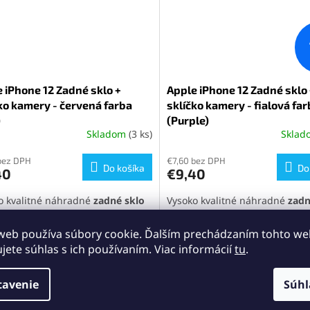
 iPhone 12 Zadné sklo +
Apple iPhone 12 Zadné sklo
ko kamery - červená farba
sklíčko kamery - fialová fa
)
(Purple)
Skladom
(3 ks)
Skla
erné
Priemerné
tenie
hodnotenie
ktu
bez DPH
produktu
€7,60 bez DPH
Do košíka
Do
40
€9,40
je
5,0
o kvalitné náhradné
zadné sklo
Vysoko kvalitné náhradné
zadn
z
e 12
červenej farby
(RED)
s
iPhone 12
fialovej farby
(Purp
5
rovanými sklíčkami na
integrovanými sklíčkami na
ičiek.
hviezdičiek.
web používa súbory cookie. Ďalším prechádzaním tohto w
parát, ideálne na rýchlu opravu a
fotoaparát, ideálne na rýchlu 
ujete súhlas s ich používaním. Viac informácií
tu
.
enie pôvodného vzhľadu
obnovenie pôvodného vzhľadu
nu. Perfektná kompatibilita a
telefónu. Perfektná kompatibili
duchá inštalácia pre maximálnu
jednoduchá inštalácia pre ma
tavenie
Súhl
jnosť.
spokojnosť.