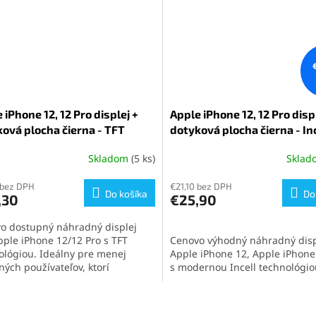
 iPhone 12, 12 Pro displej +
Apple iPhone 12, 12 Pro disp
ová plocha čierna - TFT
dotyková plocha čierna - In
Skladom
(5 ks)
Skla
Priemerné
hodnotenie
 bez DPH
produktu
€21,10 bez DPH
Do košíka
Do
,30
€25,90
je
5,0
o dostupný náhradný displej
z
pple iPhone 12/12 Pro s TFT
Cenovo výhodný náhradný disp
5
ológiou. Ideálny pre menej
Apple iPhone 12, Apple iPhone
hviezdičiek.
ných používateľov, ktorí
s modernou Incell technológio
bujú základnú funkčnosť. Displej
Poskytuje skvelý pomer cena-kv
ruje technológiu 3D Touch a
vysokú citlivosť na dotyk a po
O
uje rám aj dotykovú plochu pre
technológie 3D Touch. Ideálna
v