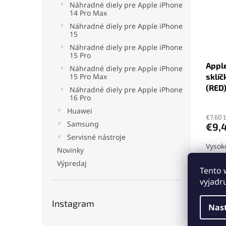
Náhradné diely pre Apple iPhone
14 Pro Max
Náhradné diely pre Apple iPhone
15
Náhradné diely pre Apple iPhone
15 Pro
Apple
Náhradné diely pre Apple iPhone
15 Pro Max
sklíč
(RED
Náhradné diely pre Apple iPhone
16 Pro
Priem
hodno
Huawei
produ
€7,60 
Samsung
€9,
je
Servisné nástroje
5,0
Vysok
z
Novinky
iPhon
5
Výpredaj
integ
hviezd
Tento 
fotoa
vyjadr
obnov
telefó
Instagram
jedno
Nas
spoko