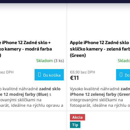
 iPhone 12 Zadné sklo +
Apple iPhone 12 Zadné sklo
ko kamery - modrá farba
sklíčko kamery - zelená far
)
(Green)
Skladom
(3 ks)
Skla
 bez DPH
€8,90 bez DPH
Do košíka
Do
€11
o kvalitné náhradné
zadné sklo
Vysoko kvalitné náhradné
zadn
e 12
modrej farby
(Blue)
s
iPhone 12
zelenej farby
(Gree
rovanými sklíčkami na
integrovanými sklíčkami na
parát, ideálne na rýchlu opravu a
fotoaparát, ideálne na rýchlu 
enie pôvodného vzhľadu
obnovenie pôvodného vzhľadu
nu. Perfektná kompatibilita a
telefónu. Perfektná kompatibili
Akcia
duchá inštalácia pre maximálnu
jednoduchá inštalácia pre ma
Tip
jnosť.
spokojnosť.