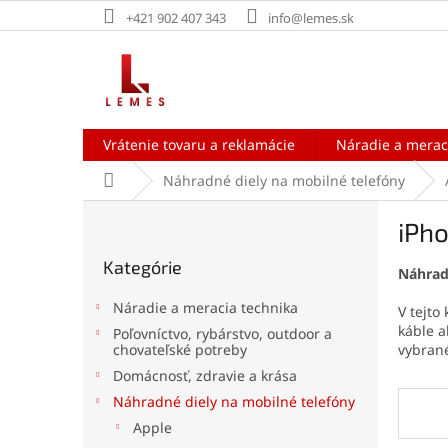
Prejsť
+421 902 407 343
info@lemes.sk
na
obsah
Vrátenie tovaru a reklamácie
Náradie a merac
Domov
Náhradné diely na mobilné telefóny
B
iPho
o
Preskočiť
č
Kategórie
kategórie
Náhrad
n
ý
Náradie a meracia technika
V tejto
p
káble 
Poľovníctvo, rybárstvo, outdoor a
a
vybrané
chovateľské potreby
n
Domácnosť, zdravie a krása
e
Náhradné diely na mobilné telefóny
l
Apple