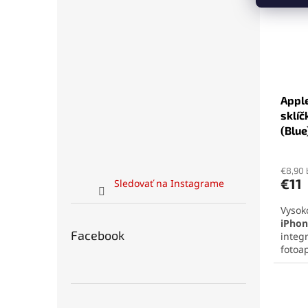
Apple
sklíč
(Blue
€8,90
€11
Sledovať na Instagrame
Vysok
iPhon
Facebook
integ
fotoa
obnov
telefó
jedno
spoko