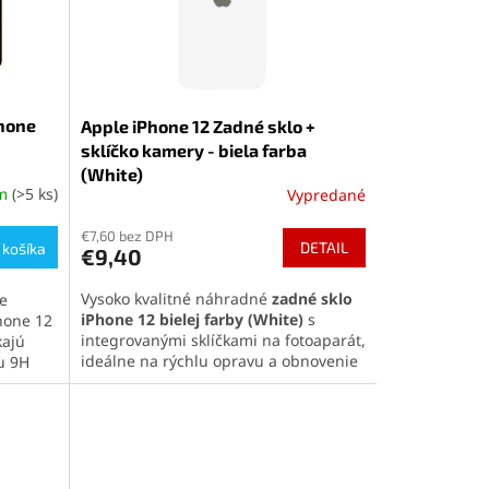
Phone
Apple iPhone 12 Zadné sklo +
sklíčko kamery - biela farba
(White)
om
(>5 ks)
Vypredané
Priemerné
hodnotenie
€7,60 bez DPH
produktu
DETAIL
 košíka
€9,40
je
5,0
Vysoko kvalitné náhradné
zadné sklo
e
z
iPhone 12
bielej farby
(White)
s
hone 12
5
integrovanými sklíčkami na fotoaparát,
kajú
hviezdičiek.
ideálne na rýchlu opravu a obnovenie
ou 9H
pôvodného vzhľadu telefónu.
Perfektná kompatibilita a jednoduchá
pred
inštalácia pre maximálnu spokojnosť.
óbna
hová