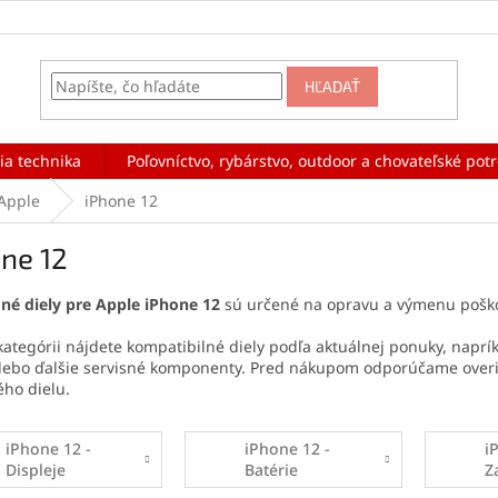
HĽADAŤ
ia technika
Poľovníctvo, rybárstvo, outdoor a chovateľské pot
Apple
iPhone 12
ne 12
né diely pre Apple iPhone 12
sú určené na opravu a výmenu poško
 kategórii nájdete kompatibilné diely podľa aktuálnej ponuky, napríkl
alebo ďalšie servisné komponenty. Pred nákupom odporúčame overi
ho dielu.
iPhone 12 -
iPhone 12 -
i
Displeje
Batérie
Z