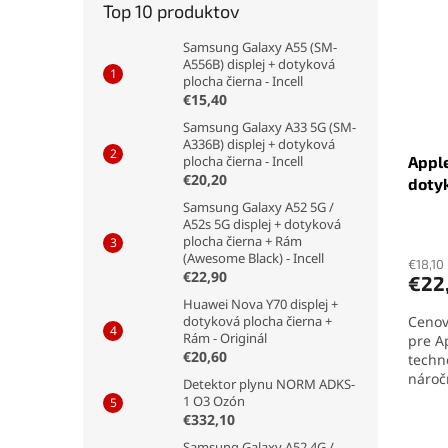
Top 10 produktov
Samsung Galaxy A55 (SM-
A556B) displej + dotyková
plocha čierna - Incell
€15,40
Samsung Galaxy A33 5G (SM-
A336B) displej + dotyková
Apple
plocha čierna - Incell
€20,20
dotyk
Samsung Galaxy A52 5G /
A52s 5G displej + dotyková
plocha čierna + Rám
(Awesome Black) - Incell
€18,10
€22,90
€22
Huawei Nova Y70 displej +
Cenov
dotyková plocha čierna +
Rám - Originál
pre A
€20,60
techn
nároč
Detektor plynu NORM ADKS-
potre
1 O3 Ozón
podpo
€332,10
obsah
Samsung Galaxy A52 4G /