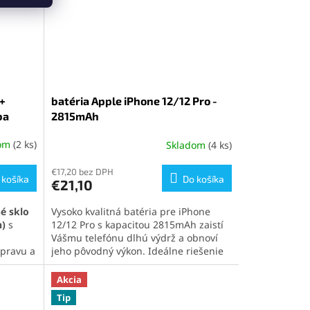
 +
batéria Apple iPhone 12/12 Pro -
ba
2815mAh
dom
(2 ks)
Skladom
(4 ks)
Priemerné
hodnotenie
produktu
€17,20 bez DPH
 košíka
Do košíka
€21,10
je
5,0
é sklo
Vysoko kvalitná batéria pre iPhone
z
n)
s
12/12 Pro s kapacitou 2815mAh zaistí
5
Vášmu telefónu dlhú výdrž a obnoví
hviezdičiek.
opravu a
jeho pôvodný výkon. Ideálne riešenie
pre výmenu batérie iPhone 12/12 Pro a
ta a
zaistenie maximálnej kapacity.
Akcia
ximálnu
Tip