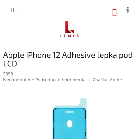
Prejsť
na
NÁKUP
obsah
KOŠÍK
Apple iPhone 12 Adhesive lepka pod
LCD
3958
Priemerné
Neohodnotené
Podrobnosti hodnotenia
Značka:
Apple
hodnotenie
produktu
je
0,0
z
5
hviezdičiek.