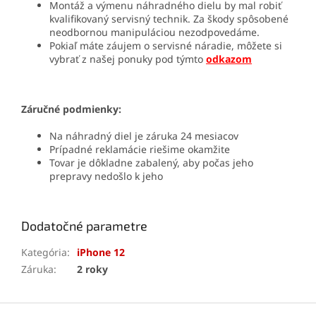
Montáž a výmenu náhradného dielu by mal robiť
kvalifikovaný servisný technik. Za škody spôsobené
neodbornou manipuláciou nezodpovedáme.
Pokiaľ máte záujem o servisné náradie, môžete si
vybrať z našej ponuky pod týmto
odkazom
Záručné podmienky:
Na náhradný diel je záruka 24 mesiacov
Prípadné reklamácie riešime okamžite
Tovar je dôkladne zabalený, aby počas jeho
prepravy nedošlo k jeho
Dodatočné parametre
Kategória
:
iPhone 12
Záruka
:
2 roky
Z