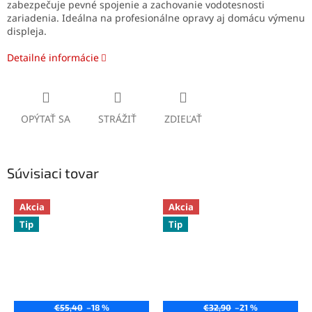
zabezpečuje pevné spojenie a zachovanie vodotesnosti
zariadenia. Ideálna na profesionálne opravy aj domácu výmenu
displeja.
Detailné informácie
OPÝTAŤ SA
STRÁŽIŤ
ZDIEĽAŤ
Súvisiaci tovar
Akcia
Akcia
Tip
Tip
€55,40
–18 %
€32,90
–21 %