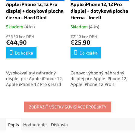
Apple iPhone 12, 12 Pro
Apple iPhone 12, 12 Pro
displej + dotyková plocha
displej + dotyková plocha
čierna - Hard Oled
čierna - Incell
Skladom
(4 ks)
Skladom
(4 ks)
Priemerné
Priemerné
hodnotenie
hodnotenie
€36,50 bez DPH
€21,10 bez DPH
produktu
produktu
€44,90
€25,90
je
je
5,0
5,0
Do košíka
Do košíka
z
z
5
5
hviezdičiek.
hviezdičiek.
Vysokokvalitný náhradný
Cenovo výhodný náhradný
displej pre Apple iPhone 12,
displej pre Apple iPhone 12,
Apple iPhone 12 Pro s Hard
Apple iPhone 12 Pro s
OLED panelom. Tento diel
modernou Incell
poskytuje ostré farby,
technológiou. Poskytuje
výbornú citlivosť na dotyk a
skvelý pomer cena-kvalita,
podporu technológií 3D
ZOBRAZIŤ VŠETKY SÚVISIACE PRODUKTY
vysokú citlivosť na dotyk a
Touch a TrueTone. Ideálna
podporu technológie 3D
voľba pre spoľahlivú a
Touch. Ideálna voľba na
jednoduchú výmenu
rýchlu a spoľahlivú výmenu
Popis
Hodnotenie
Diskusia
obrazovky vášho iPhonu.
displeja vášho iPhonu.