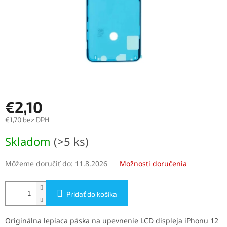
€2,10
€1,70 bez DPH
Jednotková
Skladom
(>5 ks)
cena:
Môžeme doručiť do:
11.8.2026
Možnosti doručenia
Pridať do košíka
Originálna lepiaca páska na upevnenie LCD displeja iPhonu 12