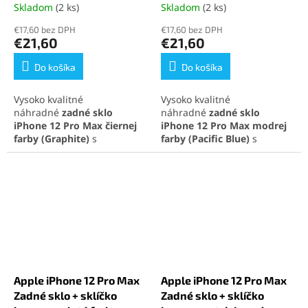
Skladom
(2 ks)
Skladom
(2 ks)
Priemerné
Priemerné
hodnotenie
hodnotenie
€17,60 bez DPH
€17,60 bez DPH
produktu
produktu
€21,60
€21,60
je
je
5,0
5,0
Do košíka
Do košíka
z
z
5
5
Vysoko kvalitné
Vysoko kvalitné
hviezdičiek.
hviezdičiek.
náhradné
zadné sklo
náhradné
zadné sklo
iPhone 12 Pro Max
čiernej
iPhone 12 Pro Max
modrej
farby
(Graphite)
s
farby
(Pacific Blue)
s
integrovanými sklíčkami na
integrovanými sklíčkami na
fotoaparát, ideálne na
fotoaparát, ideálne na
rýchlu opravu a obnovenie
rýchlu opravu a obnovenie
pôvodného vzhľadu
pôvodného vzhľadu
telefónu. Perfektná
telefónu. Perfektná
kompatibilita a jednoduchá
kompatibilita a jednoduchá
inštalácia pre maximálnu
inštalácia pre maximálnu
spokojnosť.
spokojnosť.
Apple iPhone 12 Pro Max
Apple iPhone 12 Pro Max
Zadné sklo + sklíčko
Zadné sklo + sklíčko