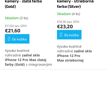
kamery - zlatá farba
kamery - strieborná
(Gold)
farba (Silver)
Skladom
(4 ks)
Priemerné
Skladom
(3 ks)
hodnotenie
€18,90 bez DPH
produktu
€23,20
€17,60 bez DPH
je
€21,60
5,0
Do košíka
z
Do košíka
5
Vysoko kvalitné
hviezdičiek.
Vysoko kvalitné
náhradné
zadné sklo
náhradné
zadné sklo
iPhone 12 Pro
iPhone 12 Pro Max
zlatej
Max
striebornej
farby
(Gold)
s integrovanými
farby
(Silver)
s
sklíčkami na fotoaparát,
integrovanými sklíčkami na
ideálne na rýchlu opravu a
fotoaparát, ideálne na
obnovenie pôvodného
rýchlu opravu a obnovenie
vzhľadu telefónu. Perfektná
pôvodného vzhľadu
kompatibilita a jednoduchá
telefónu. Perfektná
inštalácia pre maximálnu
kompatibilita a jednoduchá
spokojnosť.
inštalácia pre maximálnu
spokojnosť.