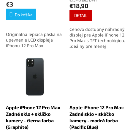
v
€15,40 bez DPH
produktu
€3
€18,90
je
5,0
Do košíka
DETAIL
z
5
Cenovo dostupný náhradný
hviezdičiek.
Originálna lepiaca páska na
displej pre Apple iPhone 12
upevnenie LCD displeja
Pro Max s TFT technológiou.
iPhonu 12 Pro Max
Ideálny pre menej
zabezpečuje pevné spojenie
náročných používateľov,
a zachovanie vodotesnosti
ktorí potrebujú základnú
zariadenia. Ideálna na
funkčnosť. Displej podporuje
profesionálne opravy aj
technológiu 3D Touch a
domácu výmenu displeja.
obsahuje rám aj dotykovú
plochu pre jednoduchú
montáž.
Apple iPhone 12 Pro Max
Apple iPhone 12 Pro Max
Zadné sklo + sklíčko
Zadné sklo + sklíčko
kamery - čierna farba
kamery - modrá farba
(Graphite)
(Pacific Blue)