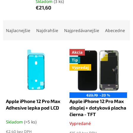
Skladom
(3 ks)
€21,60
R
a
Najlacnejšie
Najdrahšie
Najpredávanejšie
Abecedne
d
e
V
n
Akcia
ý
i
Tip
p
e
Výpredaj
i
p
s
r
p
o
r
d
o
u
€23,70
–20 %
d
k
Apple iPhone 12 Pro Max
Apple iPhone 12 Pro Max
u
t
Adhesive lepka pod LCD
displej + dotyková plocha
k
o
čierna - TFT
t
v
Skladom
(>5 ks)
Vypredané
Priemerné
o
hodnotenie
€2,40 bez DPH