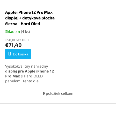
Apple iPhone 12 Pro Max
displej + dotyková plocha
čierna - Hard Oled
Skladom
(4 ks)
Priemerné
hodnotenie
€58,10 bez DPH
produktu
€71,40
je
5,0
Do košíka
z
5
Vysokokvalitný náhradný
hviezdičiek.
displej pre Apple iPhone 12
Pro Max
s Hard OLED
panelom. Tento diel
poskytuje ostré farby,
výbornú citlivosť na dotyk a
9
položiek celkom
O
podporu technológií 3D
v
Touch a TrueTone. Ideálna
l
Z
voľba pre spoľahlivú a
á
jednoduchú výmenu
á
d
obrazovky vášho iPhonu.