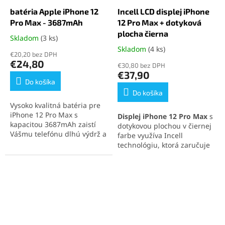
batéria Apple iPhone 12
Incell LCD displej iPhone
Pro Max - 3687mAh
12 Pro Max + dotyková
plocha čierna
Skladom
(3 ks)
Priemerné
hodnotenie
Skladom
(4 ks)
Priemerné
€20,20 bez DPH
produktu
hodnotenie
€24,80
€30,80 bez DPH
je
produktu
€37,90
5,0
je
Do košíka
z
5,0
Do košíka
5
z
Vysoko kvalitná batéria pre
hviezdičiek.
5
iPhone 12 Pro Max s
Displej iPhone 12 Pro Max
s
hviezdičiek.
kapacitou 3687mAh zaistí
dotykovou plochou v čiernej
Vášmu telefónu dlhú výdrž a
farbe využíva Incell
obnoví jeho pôvodný výkon.
technológiu, ktorá zaručuje
Ideálne riešenie pre výmenu
presný dotyk a nízku
batérie iPhone 12 Pro Max a
spotrebu energie. Je plne
zaistenie maximálnej
kompatibilný s modelom
kapacity.
iPhone 12 Pro Max a ponúka
spoľahlivé zobrazovacie
vlastnosti. Ideálna voľba pre
cenovo dostupnú a kvalitnú
výmenu displeja.