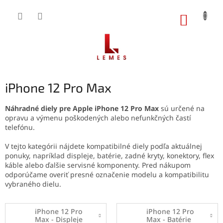
Prejsť
na
NÁKUP
obsah
KOŠÍK
iPhone 12 Pro Max
Náhradné diely pre Apple iPhone 12 Pro Max
sú určené na
opravu a výmenu poškodených alebo nefunkčných častí
telefónu.
V tejto kategórii nájdete kompatibilné diely podľa aktuálnej
ponuky, napríklad displeje, batérie, zadné kryty, konektory, flex
káble alebo ďalšie servisné komponenty. Pred nákupom
odporúčame overiť presné označenie modelu a kompatibilitu
vybraného dielu.
iPhone 12 Pro
iPhone 12 Pro
Max - Displeje
Max - Batérie