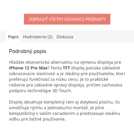
integrovanými sklíčkami na
zariadenia. Ideálna na
fotoaparát, ideálne na
profesionálne opravy aj
rýchlu opravu a obnovenie
domácu výmenu displeja.
ZOBRAZIŤ VŠETKY SÚVISIACE PRODUKTY
pôvodného vzhľadu
telefónu. Perfektná
kompatibilita a jednoduchá
inštalácia pre maximálnu
Popis
Hodnotenie (2)
Diskusia
spokojnosť.
Podrobný popis
Hľadáte ekonomickú alternatívu na výmenu displeja pre
iPhone 12 Pro Max
? Tento
TFT
displej ponúka základné
zobrazovacie vlastnosti a je ideálny pre používateľov, ktorí
preferujú funkčnosť za nízku cenu. Je to praktické
riešenie pre základné opravy displeja, pričom zachováva
podporu technológie 3D Touch.
Displej obsahuje kompletný rám aj dotykovú plochu, čo
umožňuje rýchlu a jednoduchú montáž. Je plne
kompatibilný s vaším zariadením a predstavuje ideálnu
voľbu pre bežné používanie.