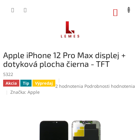
Prejsť
na
NÁKUP
obsah
KOŠÍK
Apple iPhone 12 Pro Max displej +
dotyková plocha čierna - TFT
5322
Akcia
Tip
Výpredaj
Priemerné
2 hodnotenia
Podrobnosti hodnotenia
hodnotenie
Značka:
Apple
produktu
je
5,0
z
5
hviezdičiek.