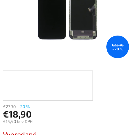
€23,70
–20 %
€23,70
–20 %
€18,90
€15,40 bez DPH
Jednotková
Vypredané