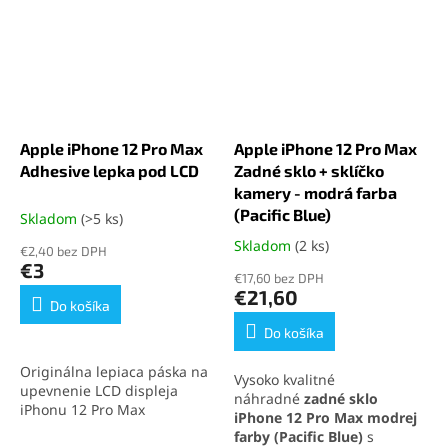
Apple iPhone 12 Pro Max
Apple iPhone 12 Pro Max
Adhesive lepka pod LCD
Zadné sklo + sklíčko
kamery - modrá farba
(Pacific Blue)
Skladom
(>5 ks)
Skladom
(2 ks)
Priemerné
€2,40 bez DPH
hodnotenie
€3
€17,60 bez DPH
produktu
€21,60
je
Do košíka
5,0
Do košíka
z
5
Originálna lepiaca páska na
Vysoko kvalitné
hviezdičiek.
upevnenie LCD displeja
náhradné
zadné sklo
iPhonu 12 Pro Max
iPhone 12 Pro Max
modrej
zabezpečuje pevné spojenie
farby
(Pacific Blue)
s
a zachovanie vodotesnosti