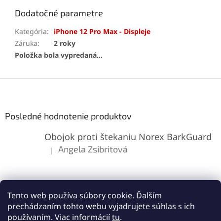
Dodatočné parametre
Kategória
:
iPhone 12 Pro Max - Displeje
Záruka
:
2 roky
Položka bola vypredaná…
Z
á
p
ä
Posledné hodnotenie produktov
t
Obojok proti štekaniu Norex BarkGuard
i
e
Angela Zsibritová
|
Hodnotenie produktu je 5 z 5 hviezdičiek.
Tento web používa súbory cookie. Ďalším
prechádzaním tohto webu vyjadrujete súhlas s ich
používaním. Viac informácií
tu
.