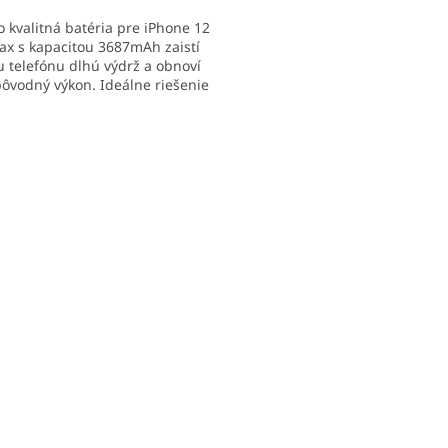
o kvalitná batéria pre iPhone 12
ax s kapacitou 3687mAh zaistí
 telefónu dlhú výdrž a obnoví
ičiek.
pôvodný výkon. Ideálne riešenie
ýmenu batérie iPhone 12 Pro Max
stenie maximálnej kapacity.
O
v
l
á
d
a
c
i
e
p
r
v
k
y
v
ý
p