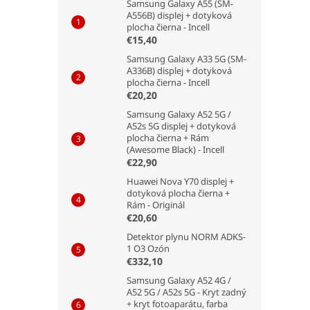
Samsung Galaxy A55 (SM-
A556B) displej + dotyková
plocha čierna - Incell
€15,40
Samsung Galaxy A33 5G (SM-
A336B) displej + dotyková
plocha čierna - Incell
€20,20
Samsung Galaxy A52 5G /
A52s 5G displej + dotyková
plocha čierna + Rám
(Awesome Black) - Incell
€22,90
Huawei Nova Y70 displej +
dotyková plocha čierna +
Rám - Originál
€20,60
Detektor plynu NORM ADKS-
1 O3 Ozón
€332,10
Samsung Galaxy A52 4G /
A52 5G / A52s 5G - Kryt zadný
+ kryt fotoaparátu, farba