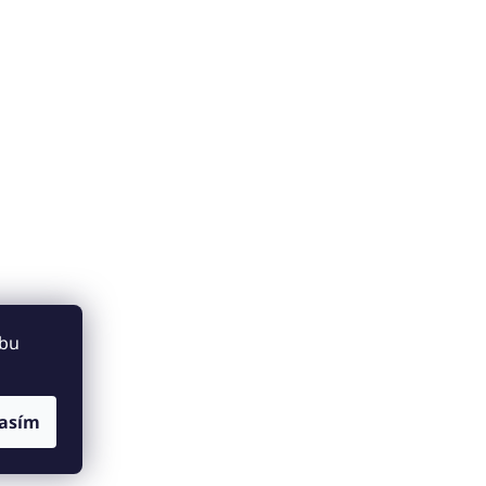
ebu
asím