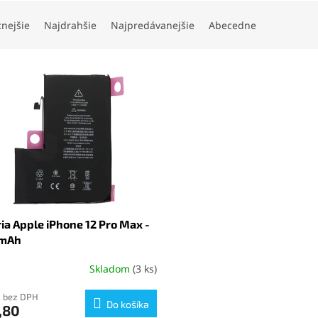
cnejšie
Najdrahšie
Najpredávanejšie
Abecedne
ia Apple iPhone 12 Pro Max -
mAh
Skladom
(3 ks)
erné
tenie
ktu
0 bez DPH
Do košíka
,80