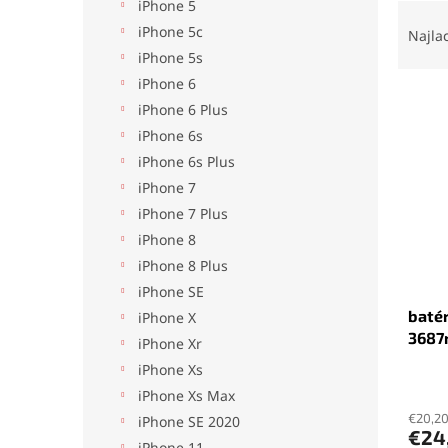
iPhone 5
R
a
iPhone 5c
Najla
d
iPhone 5s
e
iPhone 6
V
n
iPhone 6 Plus
ý
i
iPhone 6s
p
e
iPhone 6s Plus
i
p
s
r
iPhone 7
p
o
iPhone 7 Plus
r
d
iPhone 8
o
u
iPhone 8 Plus
d
k
iPhone SE
u
t
batér
k
o
iPhone X
3687
t
v
iPhone Xr
o
iPhone Xs
Priem
v
iPhone Xs Max
hodno
produ
€20,2
iPhone SE 2020
€24
je
iPhone 11