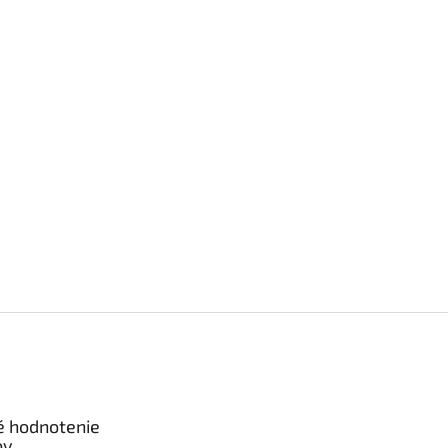
é hodnotenie
ov