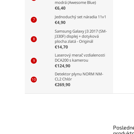
modrá (Awesome Blue)
€6,40
Jednoduchý set náradia 11v1
€4,90
Samsung Galaxy J3 2017 (SM-
J330F) displej + dotyková
plocha zlatá - Originál
€14,70
Laserový merač vzdialenosti
DCA200 s kamerou
€124,90
Detektor plynu NORM NM-
CL2 Chlór
€269,90
Z
á
p
ä
t
Posledn
i
produkt