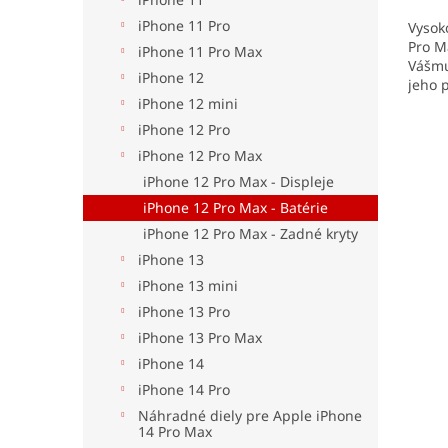
5,0
iPhone 11 Pro
Vysok
z
Pro M
5
iPhone 11 Pro Max
Vášmu
hviezd
iPhone 12
jeho 
pre v
iPhone 12 mini
a zai
iPhone 12 Pro
iPhone 12 Pro Max
iPhone 12 Pro Max - Displeje
iPhone 12 Pro Max - Batérie
iPhone 12 Pro Max - Zadné kryty
iPhone 13
iPhone 13 mini
iPhone 13 Pro
iPhone 13 Pro Max
iPhone 14
iPhone 14 Pro
Náhradné diely pre Apple iPhone
14 Pro Max