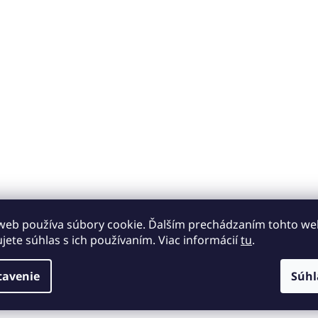
i
s
u
web používa súbory cookie. Ďalším prechádzaním tohto w
ujete súhlas s ich používaním. Viac informácií
tu
.
tavenie
Súhl