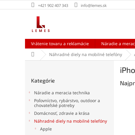
Prejsť
+421 902 407 343
info@lemes.sk
na
obsah
Vrátenie tovaru a reklamácie
Náradie a merac
Domov
Náhradné diely na mobilné telefóny
B
iPho
o
Preskočiť
č
Kategórie
kategórie
Najpr
n
ý
Náradie a meracia technika
p
Poľovníctvo, rybárstvo, outdoor a
a
chovateľské potreby
n
Domácnosť, zdravie a krása
e
Náhradné diely na mobilné telefóny
l
Apple