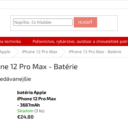
HĽADAŤ
ia technika
Poľovníctvo, rybárstvo, outdoor a chovateľské pot
Apple
iPhone 12 Pro Max
iPhone 12 Pro Max - Batérie
ne 12 Pro Max - Batérie
edávanejšie
batéria Apple
iPhone 12 Pro Max
- 3687mAh
Skladom
(3 ks)
€24,80