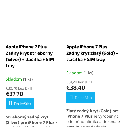
dokonalú kompatibilitu.
spracovanie zaručuje
dokonalú kompatibilitu.
Apple iPhone 7 Plus
Apple iPhone 7 Plus
Zadný kryt strieborný
Zadný kryt zlatý (Gold) +
(Silver) + tlačítka + SIM
tlačítka + SIM tray
tray
Skladom
(1 ks)
Skladom
(1 ks)
€31,20 bez DPH
€38,40
€30,70 bez DPH
€37,70
Do košíka
Do košíka
Zlatý zadný kryt (Gold) pre
iPhone 7 Plus
je vyrobený z
Strieborný zadný kryt
odolného hliníka a dokonale
(Silver) pre iPhone 7 Plus
z
pasuje na zariadenie.