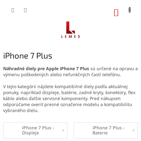
Prejsť
na
NÁKUP
obsah
KOŠÍK
iPhone 7 Plus
Náhradné diely pre Apple iPhone 7 Plus
sú určené na opravu a
výmenu poškodených alebo nefunkčných častí telefónu.
V tejto kategórii nájdete kompatibilné diely podľa aktuálnej
ponuky, napríklad displeje, batérie, zadné kryty, konektory, flex
káble alebo ďalšie servisné komponenty. Pred nákupom
odporúčame overiť presné označenie modelu a kompatibilitu
vybraného dielu.
iPhone 7 Plus -
iPhone 7 Plus -
Displeje
Baterie