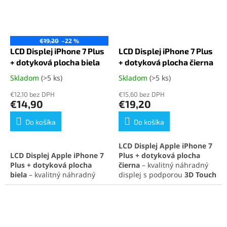
€19,20
–22 %
LCD Displej iPhone 7 Plus
LCD Displej iPhone 7 Plus
+ dotyková plocha biela
+ dotyková plocha čierna
Skladom
(>5 ks)
Skladom
(>5 ks)
Priemerné
Priemerné
hodnotenie
hodnotenie
€12,10 bez DPH
€15,60 bez DPH
produktu
produktu
€14,90
€19,20
je
je
5,0
5,0
Do košíka
Do košíka
z
z
5
5
LCD Displej Apple iPhone 7
hviezdičiek.
hviezdičiek.
LCD Displej Apple iPhone 7
Plus + dotyková plocha
Plus + dotyková plocha
čierna
– kvalitný náhradný
biela
– kvalitný náhradný
displej s podporou
3D Touch
displej s podporou
3D Touch
technológie
, ktorý
technológie
, ktorý
zabezpečuje výborné
zabezpečuje výborné
zobrazenie a citlivosť dotyku.
zobrazenie a citlivosť dotyku.
Ideálne riešenie
Ideálne riešenie pre
pre
výmenu displeja iPhone