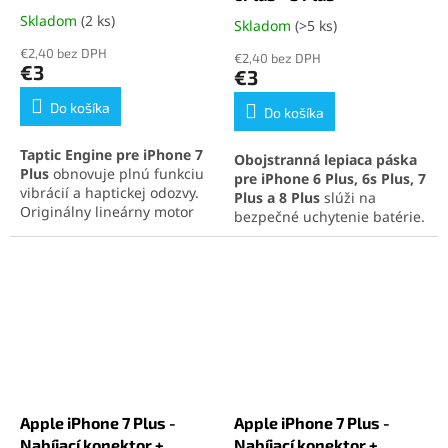
Skladom
(2 ks)
Skladom
(>5 ks)
Priemerné
hodnotenie
€2,40 bez DPH
€2,40 bez DPH
produktu
€3
€3
je
5,0
Do košíka
Do košíka
z
5
Taptic Engine pre iPhone 7
Obojstranná lepiaca páska
hviezdičiek.
Plus
obnovuje plnú funkciu
pre iPhone 6 Plus, 6s Plus, 7
vibrácií a haptickej odozvy.
Plus a 8 Plus
slúži na
Originálny lineárny motor
bezpečné uchytenie batérie.
zabezpečuje presnú spätnú
Špeciálne úchyty umožňujú
väzbu. Odporúčaná odborná
ľahkú demontáž bez
montáž pre spoľahlivé
poškodenia. Odolný materiál
fungovanie.
zaručuje dlhú životnosť a
spoľahlivosť.
Apple iPhone 7 Plus -
Apple iPhone 7 Plus -
Nabíjací konektor +
Nabíjací konektor +