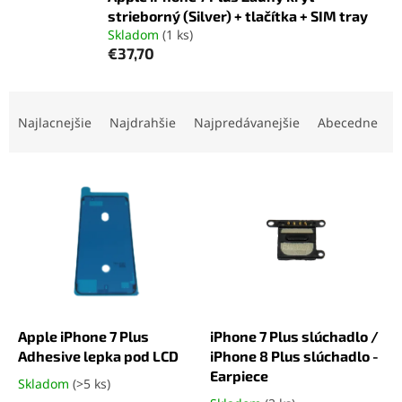
strieborný (Silver) + tlačítka + SIM tray
Skladom
(1 ks)
€37,70
R
a
Najlacnejšie
Najdrahšie
Najpredávanejšie
Abecedne
d
e
V
n
ý
i
p
e
i
p
s
r
p
o
r
d
o
u
d
k
Apple iPhone 7 Plus
iPhone 7 Plus slúchadlo /
u
t
Adhesive lepka pod LCD
iPhone 8 Plus slúchadlo -
k
o
Earpiece
Skladom
(>5 ks)
Priemerné
t
v