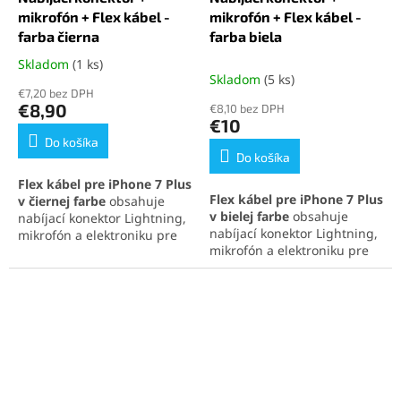
mikrofón + Flex kábel -
mikrofón + Flex kábel -
farba čierna
farba biela
Skladom
(1 ks)
Priemerné
Skladom
(5 ks)
hodnotenie
€7,20 bez DPH
produktu
€8,90
€8,10 bez DPH
je
€10
5,0
Do košíka
z
Do košíka
5
Flex kábel pre iPhone 7 Plus
hviezdičiek.
Flex kábel pre iPhone 7 Plus
v čiernej farbe
obsahuje
v bielej farbe
obsahuje
nabíjací konektor Lightning,
nabíjací konektor Lightning,
mikrofón a elektroniku pre
mikrofón a elektroniku pre
pripojenie slúchadiel. Rieši
pripojenie slúchadiel. Rieši
problémy s nabíjaním,
problémy s nabíjaním,
zvukom a pripojením.
pripojením a zvukom.
Precízne spracovanie
Originálna kvalita zabezpečí
zaručuje spoľahlivú
plnú kompatibilitu.
funkčnosť.