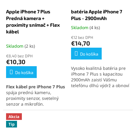
Apple iPhone 7 Plus
batéria Apple iPhone 7
Predná kamera +
Plus - 2900mAh
proximity snímač + Flex
Skladom
(4 ks)
Priemerné
kábel
hodnotenie
€12 bez DPH
produktu
€14,70
je
Skladom
(2 ks)
5,0
Do košíka
€8,40 bez DPH
z
€10,30
5
Vysoko kvalitná batéria pre
hviezdičiek.
Do košíka
iPhone 7 Plus s kapacitou
2900mAh zaistí Vášmu
telefónu dlhú výdrž a obnoví
Flex kábel pre iPhone 7 Plus
jeho pôvodný výkon. Ideálne
spája prednú kameru,
riešenie pre výmenu batérie
proximity senzor, svetelný
iPhone 7 Plus a zaistenie
senzor a mikrofón.
maximálnej kapacity.
Umožňuje ostré fotografie,
videohovory a správnu
Akcia
funkciu displeja. Kvalitný
Tip
diel s jednoduchou
inštaláciou.