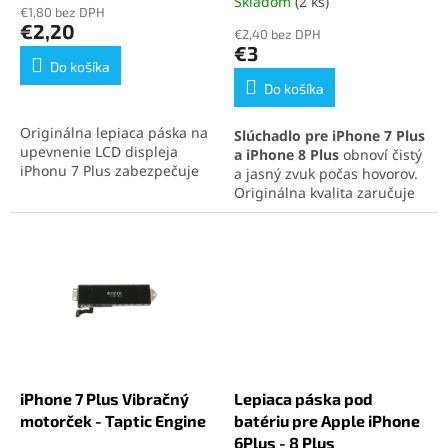
hodnotenie
Skladom
(2 ks)
Priemerné
o
€1,80 bez DPH
produktu
hodnotenie
€2,20
v
€2,40 bez DPH
je
produktu
€3
5,0
je
Do košíka
z
5,0
Do košíka
5
z
hviezdičiek.
5
Originálna lepiaca páska na
Slúchadlo pre iPhone 7 Plus
hviezdičiek.
upevnenie LCD displeja
a iPhone 8 Plus
obnoví čistý
iPhonu 7 Plus zabezpečuje
a jasný zvuk počas hovorov.
pevné spojenie a zachovanie
Originálna kvalita zaručuje
vodotesnosti zariadenia.
spoľahlivú kompatibilitu a
Ideálna na profesionálne
dlhú životnosť. Jednoduchá
opravy aj domácu výmenu
montáž umožňuje rýchlu
displeja.
výmenu.
iPhone 7 Plus Vibračný
Lepiaca páska pod
motorček - Taptic Engine
batériu pre Apple iPhone
6Plus - 8 Plus