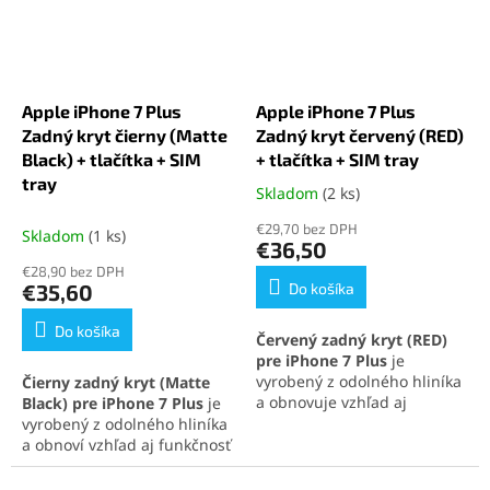
výmenu displeja iPhone 7
7 Plus
pri poškodení.
Plus
pri poškodení.
Apple iPhone 7 Plus
Apple iPhone 7 Plus
Zadný kryt čierny (Matte
Zadný kryt červený (RED)
Black) + tlačítka + SIM
+ tlačítka + SIM tray
tray
Skladom
(2 ks)
Priemerné
hodnotenie
€29,70 bez DPH
Skladom
(1 ks)
produktu
€36,50
je
€28,90 bez DPH
5,0
€35,60
Do košíka
z
5
Do košíka
Červený zadný kryt (RED)
hviezdičiek.
pre iPhone 7 Plus
je
vyrobený z odolného hliníka
Čierny zadný kryt (Matte
a obnovuje vzhľad aj
Black) pre iPhone 7 Plus
je
ochranu zariadenia.
vyrobený z odolného hliníka
Súčasťou balenia sú tlačidlá
a obnoví vzhľad aj funkčnosť
a SIM tray. Presné
zariadenia. Súčasťou balenia
spracovanie zabezpečuje
sú tlačidlá a SIM tray. Presné