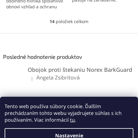
odolného hliníka spoľahlivo
Súčasťou balenia sú tlačidlá
obnoví vzhľad a ochranu
a SIM tray. Kvalitné
zariadenia. V balení sa
spracovanie zaručuje
nachádzajú tlačidlá a SIM
14
položiek celkom
O
kompatibilitu a elegantný
tray. Presné spracovanie
v
vzhľad.
zaručuje dokonalú
l
Z
kompatibilitu.
á
á
d
p
a
ä
Posledné hodnotenie produktov
c
t
i
Obojok proti štekaniu Norex BarkGuard
i
e
p
e
Angela Zsibritová
|
Hodnotenie produktu je 5 z 5 hviezdičiek.
r
v
k
y
v
Tento web používa súbory cookie. Ďalším
ý
prechádzaním tohto webu vyjadrujete súhlas s ich
p
používaním. Viac informácií
tu
.
i
s
Vytvoril Shoptet
u
Nastavenie