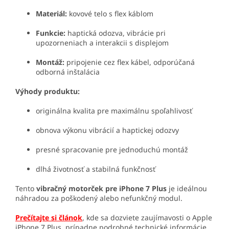
Materiál:
kovové telo s flex káblom
Funkcie:
haptická odozva, vibrácie pri
upozorneniach a interakcii s displejom
Montáž:
pripojenie cez flex kábel, odporúčaná
odborná inštalácia
Výhody produktu:
originálna kvalita pre maximálnu spoľahlivosť
obnova výkonu vibrácií a haptickej odozvy
presné spracovanie pre jednoduchú montáž
dlhá životnosť a stabilná funkčnosť
Tento
vibračný motorček pre iPhone 7 Plus
je ideálnou
náhradou za poškodený alebo nefunkčný modul.
Prečítajte si článok
, kde sa dozviete zaujímavosti o Apple
iPhone 7 Plus, prípadne podrobné technické informácie.