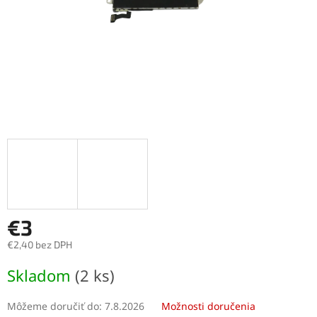
€3
€2,40 bez DPH
Jednotková
Skladom
(2 ks)
cena:
Môžeme doručiť do:
7.8.2026
Možnosti doručenia