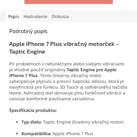
Ideálne riešenie pre
pre
výmenu displeja iPhone
výmenu displeja iPhone 7
7 Plus
pri poškodení.
Plus
pri poškodení.
Popis
Hodnotenie
Diskusia
Podrobný popis
C
Apple iPhone 7 Plus vibračný motorček –
h
a
Taptic Engine
t
G
P
Pri problémoch s nefunkčnými alebo slabými vibráciami
T
je vhodné použiť originálny
Taptic Engine pre Apple
p
o
iPhone 7 Plus
. Tento lineárny vibračný motor
v
zabezpečuje plynulú a presnú haptickú odozvu, ktorá je
e
nevyhnutná pre funkciu 3D Touch aj softvérového tlačidla
Home. Náhradný diel obnovuje plnú funkčnosť vibrácií a
zaisťuje komfortné používanie zariadenia.
Špecifikácia produktu:
Typ dielu:
Taptic Engine (lineárny vibračný motor)
Kompatibilita:
Apple iPhone 7 Plus