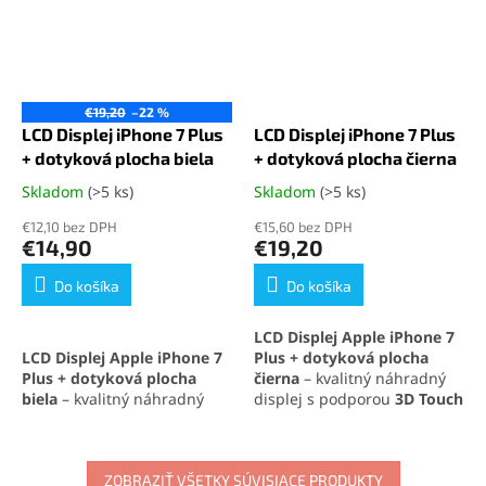
€19,20
–22 %
LCD Displej iPhone 7 Plus
LCD Displej iPhone 7 Plus
+ dotyková plocha biela
+ dotyková plocha čierna
Skladom
(>5 ks)
Skladom
(>5 ks)
Priemerné
Priemerné
hodnotenie
hodnotenie
€12,10 bez DPH
€15,60 bez DPH
produktu
produktu
€14,90
€19,20
je
je
5,0
5,0
Do košíka
Do košíka
z
z
5
5
LCD Displej Apple iPhone 7
hviezdičiek.
hviezdičiek.
LCD Displej Apple iPhone 7
Plus + dotyková plocha
Plus + dotyková plocha
čierna
– kvalitný náhradný
biela
– kvalitný náhradný
displej s podporou
3D Touch
displej s podporou
3D Touch
technológie
, ktorý
technológie
, ktorý
zabezpečuje výborné
zabezpečuje výborné
zobrazenie a citlivosť dotyku.
zobrazenie a citlivosť dotyku.
ZOBRAZIŤ VŠETKY SÚVISIACE PRODUKTY
Ideálne riešenie