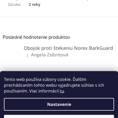
Záruka
:
2 roky
Z
á
p
ä
Posledné hodnotenie produktov
t
Obojok proti štekaniu Norex BarkGuard
i
e
Angela Zsibritová
|
Hodnotenie produktu je 5 z 5 hviezdičiek.
Tento web používa súbory cookie. Ďalším
prechádzaním tohto webu vyjadrujete súhlas s ich
používaním. Viac informácií
tu
.
Vytvoril Shoptet
Nastavenie
Copyright 2026
Lemes.sk
. Všetky práva vyhradené.
Upraviť