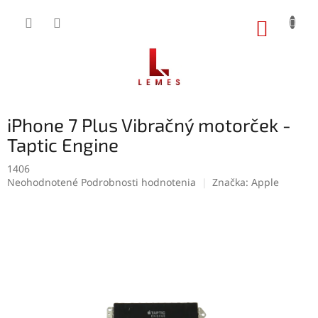
Prejsť
na
NÁKUP
obsah
KOŠÍK
iPhone 7 Plus Vibračný motorček -
Taptic Engine
1406
Priemerné
Neohodnotené
Podrobnosti hodnotenia
Značka:
Apple
hodnotenie
produktu
je
0,0
z
5
hviezdičiek.