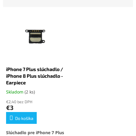
d
e
V
n
ý
i
p
e
i
p
s
r
p
o
r
d
o
u
d
k
iPhone 7 Plus slúchadlo /
u
t
iPhone 8 Plus slúchadlo -
k
o
Earpiece
t
v
Skladom
(2 ks)
Priemerné
o
hodnotenie
v
€2,40 bez DPH
produktu
€3
je
5,0
Do košíka
z
5
Slúchadlo pre iPhone 7 Plus
hviezdičiek.