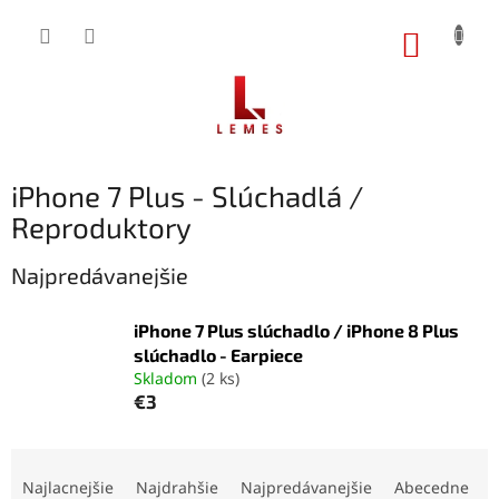
Prejsť
na
NÁKUP
obsah
KOŠÍK
iPhone 7 Plus - Slúchadlá /
Reproduktory
Najpredávanejšie
iPhone 7 Plus slúchadlo / iPhone 8 Plus
slúchadlo - Earpiece
Skladom
(2 ks)
€3
R
a
Najlacnejšie
Najdrahšie
Najpredávanejšie
Abecedne