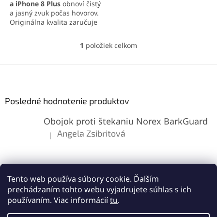
a iPhone 8 Plus
obnoví čistý
a jasný zvuk počas hovorov.
Originálna kvalita zaručuje
spoľahlivú kompatibilitu a
dlhú životnosť. Jednoduchá
1
položiek celkom
O
montáž umožňuje rýchlu
v
výmenu.
l
Z
á
á
d
p
a
ä
Posledné hodnotenie produktov
c
t
i
Obojok proti štekaniu Norex BarkGuard
i
e
p
e
Angela Zsibritová
|
Hodnotenie produktu je 5 z 5 hviezdičiek.
r
v
k
y
v
Tento web používa súbory cookie. Ďalším
ý
prechádzaním tohto webu vyjadrujete súhlas s ich
p
používaním. Viac informácií
tu
.
i
s
Vytvoril Shoptet