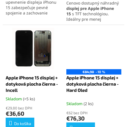
upevnenie displeja iPhonu
Cenovo dostupný náhradný
15 zabezpečuje pevné
displej pre Apple iPhone
spojenie a zachovanie
15
s TFT technológiou.
vodotesnosti zariadenia.
Ideálny pre menej
Ideálna na profesionálne
náročných používateľov,
opravy aj domácu výmenu
ktorí potrebujú základnú
displeja.
funkčnosť. Displej podporuje
technológiu 3D Touch a
obsahuje rám aj dotykovú
plochu pre jednoduchú
montáž.
TFT kvalita pre model Apple
iPhone 15 nepodporuje
€84,90
–10 %
automatickú redukciu jasu
Apple iPhone 15 displej +
Apple iPhone 15 displej +
dotyková plocha čierna -
dotyková plocha čierna -
Incell
Hard Oled
Skladom
(>5 ks)
Priemerné
Skladom
(2 ks)
hodnotenie
€29,80 bez DPH
produktu
€36,60
€62 bez DPH
je
€76,30
5,0
Do košíka
z