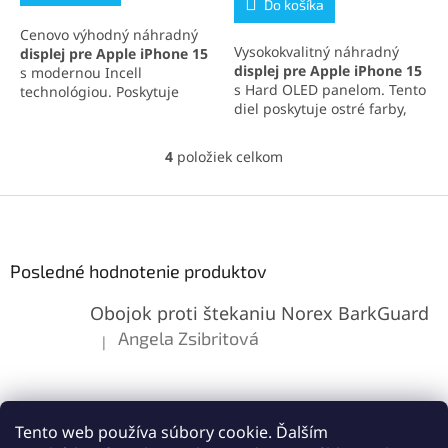
Do košíka
5
Cenovo výhodný náhradný
hviezdičiek.
Vysokokvalitný náhradný
displej pre Apple iPhone 15
displej pre Apple iPhone 15
s modernou Incell
s Hard OLED panelom. Tento
technológiou. Poskytuje
diel poskytuje ostré farby,
skvelý pomer cena-kvalita,
výbornú citlivosť na dotyk a
vysokú citlivosť na dotyk a
podporu technológií 3D
podporu technológie 3D
4
položiek celkom
O
Touch a TrueTone. Ideálna
Touch. Ideálna voľba na
v
voľba pre spoľahlivú a
rýchlu a spoľahlivú výmenu
l
Z
jednoduchú výmenu
displeja vášho iPhonu.
á
obrazovky vášho iPhonu.
á
Incell kvalita pre model
d
Apple iPhone 15
p
a
nepodporuje automatickú
ä
Posledné hodnotenie produktov
c
redukciu jasu
t
i
Obojok proti štekaniu Norex BarkGuard
i
e
p
e
Angela Zsibritová
|
Hodnotenie produktu je 5 z 5 hviezdičiek.
r
v
k
y
v
Tento web používa súbory cookie. Ďalším