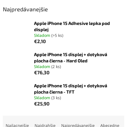
Najpredávanejšie
Apple iPhone 15 Adhesive lepka pod
displej
Skladom
(>5 ks)
€2,10
Apple iPhone 15 displej + dotyková
plocha čierna - Hard Oled
Skladom
(2 ks)
€76,30
Apple iPhone 15 displej + dotyková
plocha čierna - TFT
Skladom
(3 ks)
€25,90
R
a
Najlacnejšie
Najdrahšie
Najpredávanejšie
Abecedne