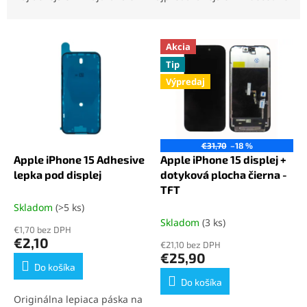
d
e
V
n
Akcia
ý
i
Tip
p
e
Výpredaj
i
p
s
r
p
o
r
d
o
u
€31,70
–18 %
d
k
Apple iPhone 15 Adhesive
Apple iPhone 15 displej +
u
t
lepka pod displej
dotyková plocha čierna -
k
o
TFT
t
v
Skladom
(>5 ks)
o
Skladom
(3 ks)
€1,70 bez DPH
v
€2,10
€21,10 bez DPH
€25,90
Do košíka
Do košíka
Originálna lepiaca páska na