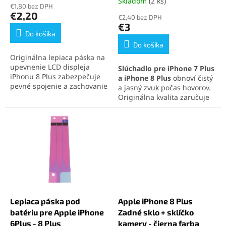
hodnotenie
Skladom
(2 ks)
Priemerné
o
€1,80 bez DPH
produktu
hodnotenie
€2,20
v
€2,40 bez DPH
je
produktu
€3
5,0
je
Do košíka
z
5,0
Do košíka
5
z
Originálna lepiaca páska na
hviezdičiek.
5
upevnenie LCD displeja
Slúchadlo pre iPhone 7 Plus
hviezdičiek.
iPhonu 8 Plus zabezpečuje
a iPhone 8 Plus
obnoví čistý
pevné spojenie a zachovanie
a jasný zvuk počas hovorov.
vodotesnosti zariadenia.
Originálna kvalita zaručuje
Ideálna na profesionálne
spoľahlivú kompatibilitu a
opravy aj domácu výmenu
dlhú životnosť. Jednoduchá
displeja.
montáž umožňuje rýchlu
výmenu.
Lepiaca páska pod
Apple iPhone 8 Plus
batériu pre Apple iPhone
Zadné sklo + sklíčko
6Plus - 8 Plus
kamery - čierna farba