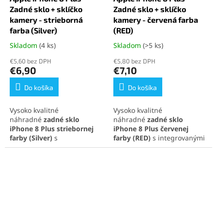
Zadné sklo + sklíčko
Zadné sklo + sklíčko
kamery - strieborná
kamery - červená farba
farba (Silver)
(RED)
Skladom
(4 ks)
Skladom
(>5 ks)
Priemerné
Priemerné
hodnotenie
hodnotenie
€5,60 bez DPH
€5,80 bez DPH
produktu
produktu
€6,90
€7,10
je
je
5,0
5,0
Do košíka
Do košíka
z
z
5
5
Vysoko kvalitné
Vysoko kvalitné
hviezdičiek.
hviezdičiek.
náhradné
zadné sklo
náhradné
zadné sklo
iPhone 8 Plus
striebornej
iPhone 8 Plus
červenej
farby
(Silver)
s
farby
(RED)
s integrovanými
integrovanými sklíčkami na
sklíčkami na fotoaparát,
fotoaparát, ideálne na
ideálne na rýchlu opravu a
rýchlu opravu a obnovenie
obnovenie pôvodného
pôvodného vzhľadu
vzhľadu telefónu. Perfektná
telefónu. Perfektná
kompatibilita a jednoduchá
kompatibilita a jednoduchá
inštalácia pre maximálnu
inštalácia pre maximálnu
spokojnosť.
spokojnosť.