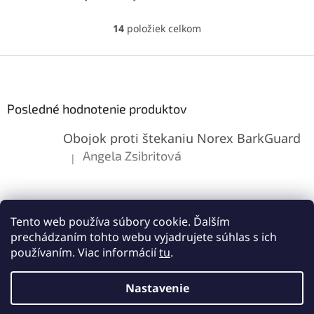
riešenie pre výmenu batérie
displej s podporou
3D Touch
iPhone 8 Plus a zaistenie
technológie
, ktorý
14
položiek celkom
O
maximálnej kapacity.
zabezpečuje výborné
v
zobrazenie a citlivosť dotyku.
l
Z
Ideálne riešenie
á
pre
výmenu displeja iPhone
á
d
8 Plus
pri poškodení.
p
a
ä
Posledné hodnotenie produktov
c
t
i
Obojok proti štekaniu Norex BarkGuard
i
e
p
e
Angela Zsibritová
|
Hodnotenie produktu je 5 z 5 hviezdičiek.
r
v
k
y
v
Tento web používa súbory cookie. Ďalším
ý
prechádzaním tohto webu vyjadrujete súhlas s ich
p
používaním. Viac informácií
tu
.
i
s
Vytvoril Shoptet
u
Nastavenie