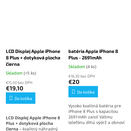
alebo slabých vibráciách.
technológie
, ktorý
Zabezpečí spoľahlivú a
zabezpečuje výborné
presnú vibračnú odozvu ako
zobrazenie a citlivosť dotyku.
pri originálnom diele.
Ideálne riešenie pre
výmenu displeja iPhone 8
Plus
pri poškodení.
LCD Displej Apple iPhone
batéria Apple iPhone 8
8 Plus + dotyková plocha
Plus - 2691mAh
čierna
Skladom
(4 ks)
Priemerné
hodnotenie
Skladom
(>5 ks)
Priemerné
€16,30 bez DPH
produktu
hodnotenie
€20
€15,50 bez DPH
je
produktu
€19,10
5,0
je
Do košíka
z
5,0
Do košíka
5
z
Vysoko kvalitná batéria pre
hviezdičiek.
5
iPhone 8 Plus s kapacitou
hviezdičiek.
2691mAh zaistí Vášmu
LCD Displej Apple iPhone 8
telefónu dlhú výdrž a obnoví
Plus + dotyková plocha
jeho pôvodný výkon. Ideálne
čierna
– kvalitný náhradný