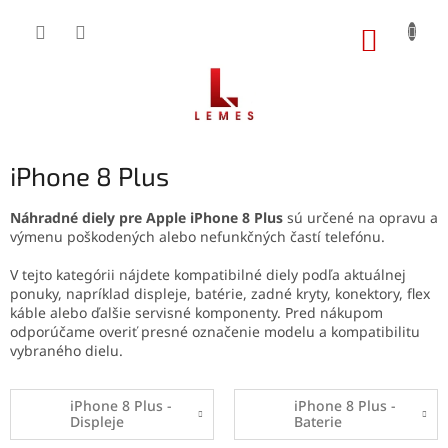
Prejsť
na
NÁKUP
obsah
KOŠÍK
iPhone 8 Plus
Náhradné diely pre Apple iPhone 8 Plus
sú určené na opravu a
výmenu poškodených alebo nefunkčných častí telefónu.
V tejto kategórii nájdete kompatibilné diely podľa aktuálnej
ponuky, napríklad displeje, batérie, zadné kryty, konektory, flex
káble alebo ďalšie servisné komponenty. Pred nákupom
odporúčame overiť presné označenie modelu a kompatibilitu
vybraného dielu.
iPhone 8 Plus -
iPhone 8 Plus -
Displeje
Baterie