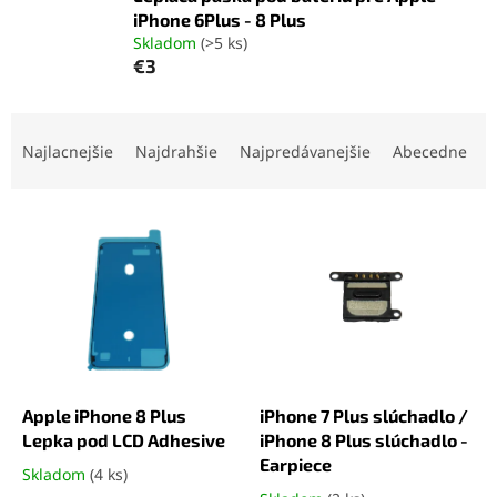
iPhone 6Plus - 8 Plus
Skladom
(>5 ks)
€3
R
a
Najlacnejšie
Najdrahšie
Najpredávanejšie
Abecedne
d
e
V
n
ý
i
p
e
i
p
s
r
p
o
r
d
o
u
d
k
Apple iPhone 8 Plus
iPhone 7 Plus slúchadlo /
u
t
Lepka pod LCD Adhesive
iPhone 8 Plus slúchadlo -
k
o
Earpiece
Skladom
(4 ks)
Priemerné
t
v