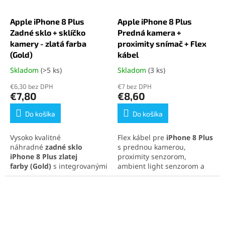
Apple iPhone 8 Plus
Apple iPhone 8 Plus
Zadné sklo + sklíčko
Predná kamera +
kamery - zlatá farba
proximity snímač + Flex
(Gold)
kábel
Skladom
(>5 ks)
Skladom
(3 ks)
Priemerné
Priemerné
hodnotenie
hodnotenie
€6,30 bez DPH
€7 bez DPH
produktu
produktu
€7,80
€8,60
je
je
5,0
5,0
Do košíka
Do košíka
z
z
5
5
Vysoko kvalitné
Flex kábel pre
iPhone 8 Plus
hviezdičiek.
hviezdičiek.
náhradné
zadné sklo
s prednou kamerou,
iPhone 8 Plus
zlatej
proximity senzorom,
farby
(Gold)
s integrovanými
ambient light senzorom a
sklíčkami na fotoaparát,
mikrofónom. Vhodný pri
ideálne na rýchlu opravu a
problémoch s nefunkčnou
obnovenie pôvodného
kamerou, zhasínaním
vzhľadu telefónu. Perfektná
displeja alebo reguláciou
kompatibilita a jednoduchá
jasu. Spoľahlivá oprava
inštalácia pre maximálnu
všetkých dôležitých funkcií v