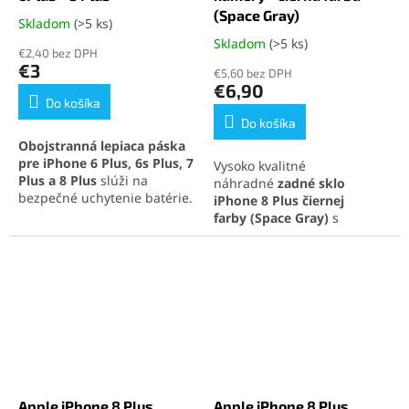
(Space Gray)
Skladom
(>5 ks)
Priemerné
hodnotenie
Skladom
(>5 ks)
Priemerné
€2,40 bez DPH
produktu
hodnotenie
€3
€5,60 bez DPH
je
produktu
€6,90
5,0
je
Do košíka
z
5,0
Do košíka
5
z
Obojstranná lepiaca páska
hviezdičiek.
5
pre iPhone 6 Plus, 6s Plus, 7
Vysoko kvalitné
hviezdičiek.
Plus a 8 Plus
slúži na
náhradné
zadné sklo
bezpečné uchytenie batérie.
iPhone 8 Plus
čiernej
Špeciálne úchyty umožňujú
farby
(Space Gray)
s
ľahkú demontáž bez
integrovanými sklíčkami na
poškodenia. Odolný materiál
fotoaparát, ideálne na
zaručuje dlhú životnosť a
rýchlu opravu a obnovenie
spoľahlivosť.
pôvodného vzhľadu
telefónu. Perfektná
kompatibilita a jednoduchá
inštalácia pre maximálnu
spokojnosť.
Apple iPhone 8 Plus
Apple iPhone 8 Plus