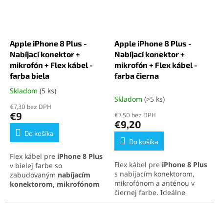
spokojnosť.
jednom diely.
Apple iPhone 8 Plus -
Apple iPhone 8 Plus -
Nabíjací konektor +
Nabíjací konektor +
mikrofón + Flex kábel -
mikrofón + Flex kábel -
farba biela
farba čierna
Skladom
(5 ks)
Priemerné
Skladom
(>5 ks)
hodnotenie
€7,30 bez DPH
produktu
€9
€7,50 bez DPH
je
€9,20
5,0
Do košíka
z
Do košíka
5
Flex kábel pre
iPhone 8 Plus
hviezdičiek.
Flex kábel pre
iPhone 8 Plus
v bielej farbe so
s nabíjacím konektorom,
zabudovaným
nabíjacím
mikrofónom a anténou v
konektorom, mikrofónom
čiernej farbe. Ideálne
a anténou
. Vhodný pri
riešenie pri nefunkčnom
problémoch s nabíjaním,
nabíjaní, prenose dát alebo
prenosom dát alebo