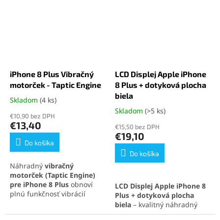
poškodenom mikrofóne.
poškodeným mikrofónom.
Zabezpečí spoľahlivú opravu
Spoľahlivá oprava a dlhá
a dlhú životnosť telefónu.
životnosť zariadenia.
iPhone 8 Plus Vibračný
LCD Displej Apple iPhone
motorček - Taptic Engine
8 Plus + dotyková plocha
biela
Skladom
(4 ks)
Priemerné
hodnotenie
Skladom
(>5 ks)
Priemerné
€10,90 bez DPH
produktu
hodnotenie
€13,40
€15,50 bez DPH
je
produktu
€19,10
5,0
je
Do košíka
z
5,0
Do košíka
5
z
Náhradný
vibračný
hviezdičiek.
5
motorček (Taptic Engine)
hviezdičiek.
pre iPhone 8 Plus
obnoví
LCD Displej Apple iPhone 8
plnú funkčnosť vibrácií
Plus + dotyková plocha
vášho telefónu. Ideálne
biela
– kvalitný náhradný
riešenie pri nefunkčných
displej s podporou
3D Touch