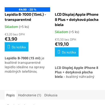
€4,90
–20 %
Lepidlo B-7000 (15ml.) -
LCD Displej Apple iPhone
transparentné
8 Plus + dotyková plocha
biela
Skladom
(>5 ks)
Priemerné
hodnotenie
Skladom
(>5 ks)
Priemerné
€3,20 bez DPH
produktu
hodnotenie
€3,90
€15,50 bez DPH
je
produktu
€19,10
5,0
je
Do košíka
z
5,0
Do košíka
5
z
Lepidlo B-7000 (15 ml)
je
hviezdičiek.
5
kvalitné transparentné
hviezdičiek.
lepidlo ideálne na opravy
LCD Displej Apple iPhone 8
mobilných telefónov,
Plus + dotyková plocha
elektroniky a jemných
biela
– kvalitný náhradný
materiálov. Vytvára pevný,
displej s podporou
3D Touch
no pružný spoj, ktorý
technológie
, ktorý
odoláva otrasom, vode aj
zabezpečuje výborné
oderu. Vďaka presnej
zobrazenie a citlivosť dotyku.
Popis
Hodnotenie (1)
Diskusia
aplikačnej špičke sa
Ideálne riešenie pre
jednoducho nanáša aj na
výmenu displeja iPhone 8