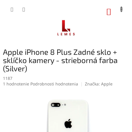
Prejsť
na
NÁKUP
obsah
KOŠÍK
Apple iPhone 8 Plus Zadné sklo +
sklíčko kamery - strieborná farba
(Silver)
1187
Priemerné
1 hodnotenie
Podrobnosti hodnotenia
Značka:
Apple
hodnotenie
produktu
je
5,0
z
5
hviezdičiek.