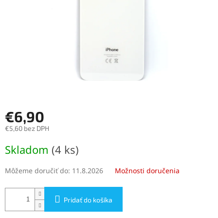
€6,90
€5,60 bez DPH
Jednotková
Skladom
(4 ks)
cena:
Môžeme doručiť do:
11.8.2026
Možnosti doručenia
Pridať do košíka