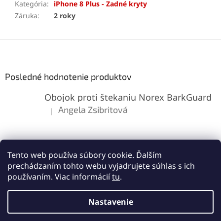
Kategória
:
iPhone 8 Plus - Zadné kryty
Záruka
:
2 roky
Z
á
p
ä
Posledné hodnotenie produktov
t
Obojok proti štekaniu Norex BarkGuard
i
e
Angela Zsibritová
|
Hodnotenie produktu je 5 z 5 hviezdičiek.
Tento web používa súbory cookie. Ďalším
prechádzaním tohto webu vyjadrujete súhlas s ich
používaním. Viac informácií
tu
.
Vytvoril Shoptet
Nastavenie