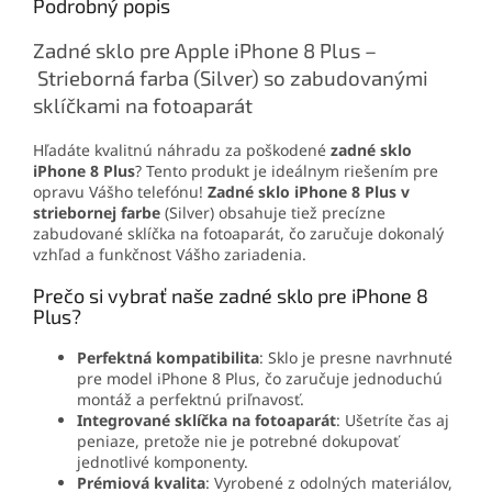
Podrobný popis
drobné súčiastky.
Plus
pri poškodení.
Zadné sklo pre Apple iPhone 8 Plus –
Strieborná farba (Silver) so zabudovanými
sklíčkami na fotoaparát
Hľadáte kvalitnú náhradu za poškodené
zadné sklo
iPhone 8 Plus
? Tento produkt je ideálnym riešením pre
opravu Vášho telefónu!
Zadné sklo iPhone 8 Plus v
striebornej farbe
(Silver) obsahuje tiež precízne
zabudované sklíčka na fotoaparát, čo zaručuje dokonalý
vzhľad a funkčnost Vášho zariadenia.
Prečo si vybrať naše zadné sklo pre iPhone 8
Plus?
Perfektná kompatibilita
: Sklo je presne navrhnuté
pre model iPhone 8 Plus, čo zaručuje jednoduchú
montáž a perfektnú priľnavosť.
Integrované sklíčka na fotoaparát
: Ušetríte čas aj
peniaze, pretože nie je potrebné dokupovať
jednotlivé komponenty.
Prémiová kvalita
: Vyrobené z odolných materiálov,