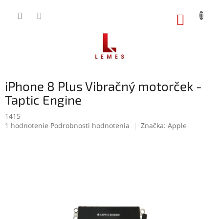
Prejsť
na
NÁKUP
obsah
KOŠÍK
iPhone 8 Plus Vibračný motorček -
Taptic Engine
1415
Priemerné
1 hodnotenie
Podrobnosti hodnotenia
Značka:
Apple
hodnotenie
produktu
je
5,0
z
5
hviezdičiek.