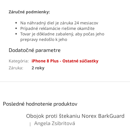
Záručné podmienky:
Na náhradný diel je záruka 24 mesiacov
Prípadné reklamácie riešime okamžite
Tovar je dôkladne zabalený, aby počas jeho
prepravy nedošlo k jeho
Dodatočné parametre
Kategória
:
iPhone 8 Plus - Ostatné súčiastky
Záruka
:
2 roky
Z
á
p
ä
Posledné hodnotenie produktov
t
Obojok proti štekaniu Norex BarkGuard
i
e
Angela Zsibritová
|
Hodnotenie produktu je 5 z 5 hviezdičiek.