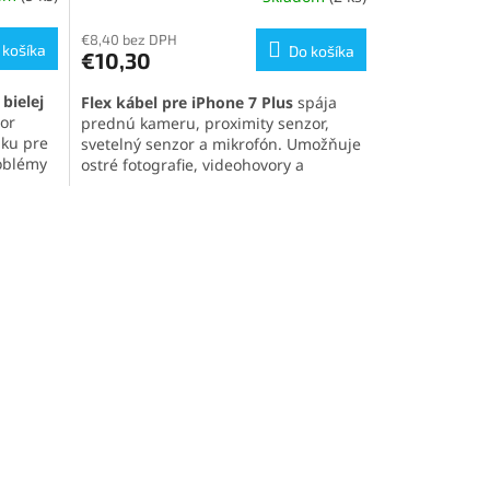
€8,40 bez DPH
 košíka
Do košíka
€10,30
bielej
Flex kábel pre iPhone 7 Plus
spája
or
prednú kameru, proximity senzor,
iku pre
svetelný senzor a mikrofón. Umožňuje
roblémy
ostré fotografie, videohovory a
kom.
správnu funkciu displeja. Kvalitný diel
lnú
s jednoduchou inštaláciou.