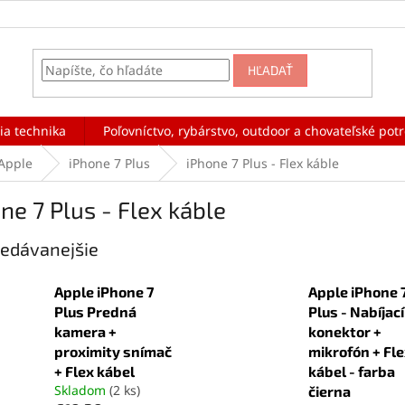
HĽADAŤ
ia technika
Poľovníctvo, rybárstvo, outdoor a chovateľské pot
Apple
iPhone 7 Plus
iPhone 7 Plus - Flex káble
ne 7 Plus - Flex káble
edávanejšie
Apple iPhone 7
Apple iPhone 
Plus Predná
Plus - Nabíjací
kamera +
konektor +
proximity snímač
mikrofón + Fl
+ Flex kábel
kábel - farba
Skladom
(2 ks)
čierna