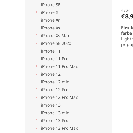
v
iPhone SE
hodno
produ
€7,20 
iPhone X
€8,
je
iPhone Xr
5,0
Flex 
z
iPhone Xs
farbe
5
iPhone Xs Max
Light
hviezd
iPhone SE 2020
pripo
s nab
iPhone 11
Precí
iPhone 11 Pro
spoľa
iPhone 11 Pro Max
iPhone 12
iPhone 12 mini
iPhone 12 Pro
iPhone 12 Pro Max
iPhone 13
iPhone 13 mini
iPhone 13 Pro
iPhone 13 Pro Max