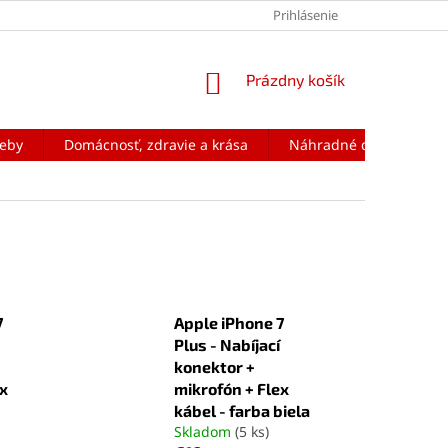
Prihlásenie
NÁKUPNÝ
Prázdny košík
KOŠÍK
reby
Domácnosť, zdravie a krása
Náhradné diely na mobi
7
Apple iPhone 7
Plus - Nabíjací
konektor +
ex
mikrofón + Flex
kábel - farba biela
Skladom
(5 ks)