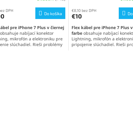
tenie
ktu
bez DPH
€8,10 bez DPH
Do košíka
Do
90
€10
kábel pre iPhone 7 Plus v čiernej
Flex kábel pre iPhone 7 Plus v 
obsahuje nabíjací konektor
farbe
obsahuje nabíjací konekt
ning, mikrofón a elektroniku pre
Lightning, mikrofón a elektron
ičiek.
jenie slúchadiel. Rieši problémy
pripojenie slúchadiel. Rieši p
íjaním, zvukom a pripojením.
s nabíjaním, pripojením a zvu
zne spracovanie zaručuje
Originálna kvalita zabezpečí p
O
hlivú funkčnosť.
kompatibilitu.
v
l
á
d
a
c
i
e
p
r
v
k
y