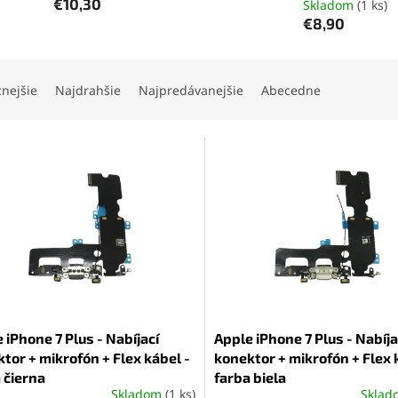
€10,30
Skladom
(1 ks)
€8,90
cnejšie
Najdrahšie
Najpredávanejšie
Abecedne
 iPhone 7 Plus - Nabíjací
Apple iPhone 7 Plus - Nabíja
tor + mikrofón + Flex kábel -
konektor + mikrofón + Flex 
 čierna
farba biela
Skladom
(1 ks)
Skla
erné