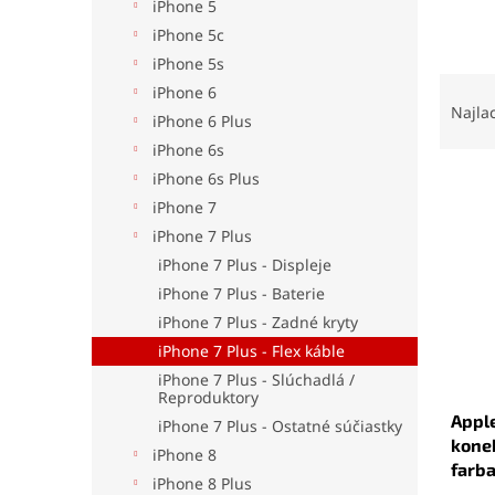
iPhone 5
iPhone 5c
iPhone 5s
R
iPhone 6
a
Najla
iPhone 6 Plus
d
iPhone 6s
e
iPhone 6s Plus
V
n
ý
i
iPhone 7
p
e
iPhone 7 Plus
i
p
iPhone 7 Plus - Displeje
s
r
iPhone 7 Plus - Baterie
p
o
iPhone 7 Plus - Zadné kryty
r
d
o
u
iPhone 7 Plus - Flex káble
d
k
iPhone 7 Plus - Slúchadlá /
Reproduktory
u
t
Apple
k
o
iPhone 7 Plus - Ostatné súčiastky
konek
t
v
iPhone 8
farba
o
iPhone 8 Plus
Priem