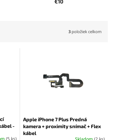
€10
3
položiek celkom
cí
Apple iPhone 7 Plus Predná
kábel -
kamera + proximity snímač + Flex
kábel
dom
(5 ks)
Skladom
(2 ks)