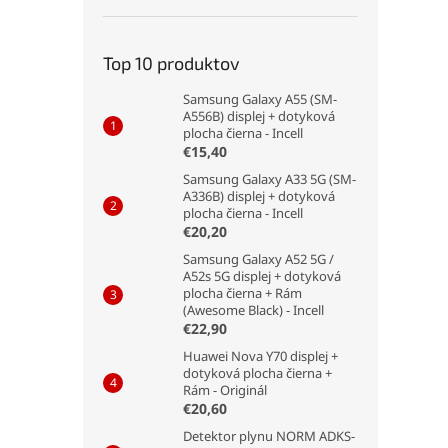
Top 10 produktov
Samsung Galaxy A55 (SM-
A556B) displej + dotyková
plocha čierna - Incell
€15,40
Samsung Galaxy A33 5G (SM-
A336B) displej + dotyková
plocha čierna - Incell
€20,20
Samsung Galaxy A52 5G /
A52s 5G displej + dotyková
plocha čierna + Rám
(Awesome Black) - Incell
€22,90
Huawei Nova Y70 displej +
dotyková plocha čierna +
Rám - Originál
€20,60
Detektor plynu NORM ADKS-