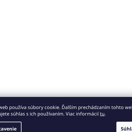
v
ý
p
i
s
u
web používa súbory cookie. Ďalším prechádzaním tohto w
ujete súhlas s ich používaním. Viac informácií
tu
.
tavenie
Súhl