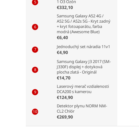
1 O3 Ozón
€332,10
Samsung Galaxy A52 4G /
A52 5G / A52s 5G - Kryt zadný
+ kryt fotoaparátu, farba
modrá (Awesome Blue)
€6,40
Jednoduchý set náradia 11v1
€4,90
Samsung Galaxy J3 2017 (SM-
J330F) displej + dotyková
plocha zlatá - Originál
€14,70
Laserový merač vzdialenosti
DCA200 s kamerou
€124,90
Detektor plynu NORM NM-
CL2 Chlór
€269,90
Z
á