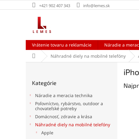
Prejsť
+421 902 407 343
info@lemes.sk
na
obsah
Vrátenie tovaru a reklamácie
Náradie a merac
Domov
Náhradné diely na mobilné telefóny
B
iPho
o
Preskočiť
č
Kategórie
kategórie
Najpr
n
ý
Náradie a meracia technika
p
Poľovníctvo, rybárstvo, outdoor a
a
chovateľské potreby
n
Domácnosť, zdravie a krása
e
Náhradné diely na mobilné telefóny
l
Apple