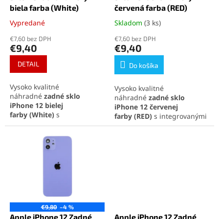
k
o
biela farba (White)
červená farba (RED)
t
v
Vypredané
Skladom
(3 ks)
Priemerné
Priemerné
o
hodnotenie
hodnotenie
v
€7,60 bez DPH
€7,60 bez DPH
produktu
produktu
€9,40
€9,40
je
je
5,0
5,0
DETAIL
Do košíka
z
z
5
5
Vysoko kvalitné
Vysoko kvalitné
hviezdičiek.
hviezdičiek.
náhradné
zadné sklo
náhradné
zadné sklo
iPhone 12
bielej
iPhone 12
červenej
farby
(White)
s
farby
(RED)
s integrovanými
integrovanými sklíčkami na
sklíčkami na fotoaparát,
fotoaparát, ideálne na
ideálne na rýchlu opravu a
rýchlu opravu a obnovenie
obnovenie pôvodného
pôvodného vzhľadu
vzhľadu telefónu. Perfektná
telefónu. Perfektná
kompatibilita a jednoduchá
kompatibilita a jednoduchá
inštalácia pre maximálnu
inštalácia pre maximálnu
spokojnosť.
spokojnosť.
€9,80
–4 %
Apple iPhone 12 Zadné
Apple iPhone 12 Zadné