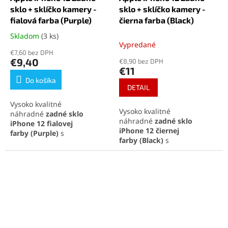
sklo + sklíčko kamery -
sklo + sklíčko kamery -
fialová farba (Purple)
čierna farba (Black)
Skladom
(3 ks)
Priemerné
Vypredané
hodnotenie
€7,60 bez DPH
produktu
€9,40
€8,90 bez DPH
je
€11
5,0
Do košíka
z
DETAIL
5
Vysoko kvalitné
hviezdičiek.
Vysoko kvalitné
náhradné
zadné sklo
náhradné
zadné sklo
iPhone 12
fialovej
iPhone 12
čiernej
farby
(Purple)
s
farby
(Black)
s
integrovanými sklíčkami na
integrovanými sklíčkami na
fotoaparát, ideálne na
fotoaparát, ideálne na
rýchlu opravu a obnovenie
rýchlu opravu a obnovenie
pôvodného vzhľadu
pôvodného vzhľadu
telefónu. Perfektná
telefónu. Perfektná
kompatibilita a jednoduchá
kompatibilita a jednoduchá
inštalácia pre maximálnu
inštalácia pre maximálnu
spokojnosť.
spokojnosť.