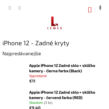
Prejsť
na
NÁKUP
obsah
KOŠÍK
iPhone 12 - Zadné kryty
Najpredávanejšie
Apple iPhone 12 Zadné sklo + sklíčko
kamery - čierna farba (Black)
Vypredané
€11
Apple iPhone 12 Zadné sklo + sklíčko
kamery - červená farba (RED)
Skladom
(3 ks)
€9,40