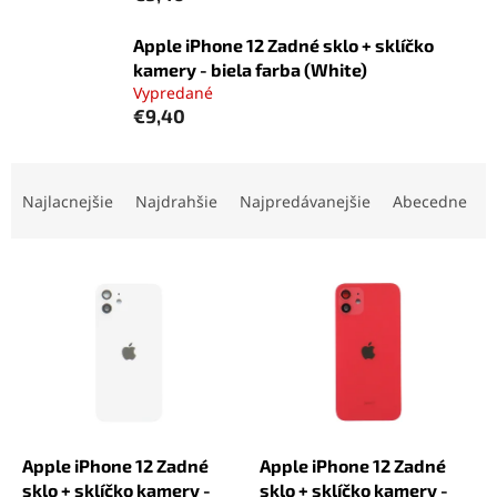
Apple iPhone 12 Zadné sklo + sklíčko
kamery - biela farba (White)
Vypredané
€9,40
R
a
Najlacnejšie
Najdrahšie
Najpredávanejšie
Abecedne
d
e
V
n
ý
i
p
e
i
p
s
r
p
o
r
d
o
u
d
k
Apple iPhone 12 Zadné
Apple iPhone 12 Zadné
u
t
sklo + sklíčko kamery -
sklo + sklíčko kamery -