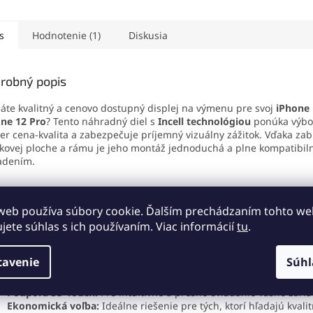
sťou 9H siaha
až po
výkon. Ideálne riešenie pre
zachovani
e telefónu
a poskytuje
výmenu batérie iPhone
zariadeni
etnú ochranu pred
12/12 Pro a zaistenie
profesion
s
Hodnotenie (1)
Diskusia
ancami a nárazmi.
maximálnej kapacity.
domácu v
óbna vrstva udrží
j čistý a zachová jeho
robný popis
 citlivosť.
áte kvalitný a cenovo dostupný displej na výmenu pre svoj
iPhone 
ne 12 Pro
? Tento náhradný diel s
Incell technológiou
ponúka výbo
r cena-kvalita a zabezpečuje príjemný vizuálny zážitok. Vďaka za
kovej ploche a rámu je jeho montáž jednoduchá a plne kompatibil
adením.
web používa súbory cookie. Ďalším prechádzaním tohto w
né výhody Incell displeja:
ujete súhlas s ich používaním. Viac informácií
tu
.
Skvelé zobrazovacie vlastnosti:
Jasné farby a vysoký kontrast, kto
minimálne odlišný od originálneho displeja.
tavenie
Súhl
Úsporná spotreba energie:
Technológia šetrí batériu a predlžuje 
Citlivé dotykové ovládanie:
Rýchla odozva pre pohodlné používa
Podpora 3D Touch:
Pre intuitívne a presné ovládanie vášho zaria
Ekonomická voľba:
Ideálne riešenie pre tých, ktorí hľadajú kvali