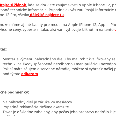
ítajte si článok
, kde sa dozviete zaujímavosti o Apple iPhone 12, p
obné technické informácie. Prípadne ak vás zaujímajú informácie 
ne 12 Pro, všetko
dôležité nájdete tu
.
nuke máme aj iné kvality pre model na Apple iPhone 12, Apple iPh
ýhodné ceny, vyberte si takú, aká vám vyhovuje kliknutím na tento
táž:
Montáž a výmenu náhradného dielu by mal robiť kvalifikovaný se
technik. Za škody spôsobené neodbornou manipuláciou nezodp
Pokiaľ máte záujem o servisné náradie, môžete si vybrať z našej
pod týmto
odkazom
učné podmienky:
Na náhradný diel je záruka 24 mesiacov
Prípadné reklamácie riešime okamžite
Tovar je dôkladne zabalený, aby počas jeho prepravy nedošlo k j