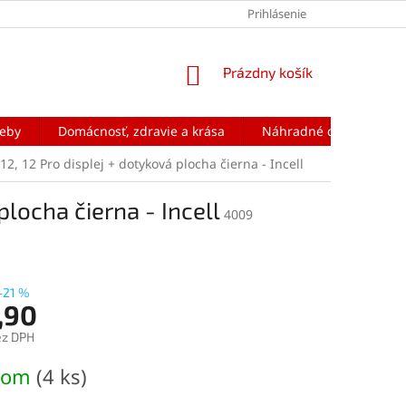
Prihlásenie
NÁKUPNÝ
Prázdny košík
KOŠÍK
reby
Domácnosť, zdravie a krása
Náhradné diely na mobi
2, 12 Pro displej + dotyková plocha čierna - Incell
plocha čierna - Incell
4009
–21 %
,90
ez DPH
ová
dom
(4 ks)