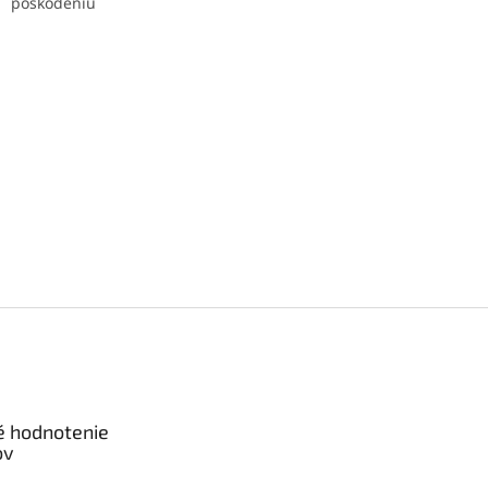
poškodeniu
é hodnotenie
ov