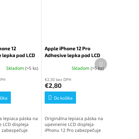
hone 12
Apple iPhone 12 Pro
 lepka pod LCD
Adhesive lepka pod LCD
Ďalší
produkt
Skladom
(>5 ks)
Skladom
(>5 ks)
Priemerné
hodnotenie
DPH
€2,30 bez DPH
produktu
€2,80
je
5,0
šíka
z
Do košíka
5
hviezdičiek.
a lepiaca páska na
Originálna lepiaca páska na
 LCD displeja
upevnenie LCD displeja
 zabezpečuje
iPhonu 12 Pro zabezpečuje
jenie a
pevné spojenie a