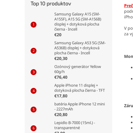
Top 10 produktov
Preč
podr
Samsung Galaxy A15 (SM-
iPho
A155F), A15 5G (SM-A156B)
displej + dotyková plocha
V po
čierna - Incell
za v
€20
Samsung Galaxy A53 5G (SM-
A536B) displej + dotyková
plocha čierna - Incell
Mon
€20,30
Ozónový generátor Yellow
60g/h
€76,40
Apple iPhone 11 displej +
dotyková plocha čierna - TFT
€17,80
batéria Apple iPhone 12 mini
Zár
- 2227mAh
€20,80
Lepidlo B-7000 (15ml.) -
transparentné