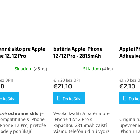
anné sklo pre Apple
batéria Apple iPhone
Apple iP
e 12, 12 Pro
12/12 Pro - 2815mAh
Adhesive
Skladom
(>5 ks)
Skladom
(4 ks)
Priemerné
hodnotenie
bez DPH
€17,20 bez DPH
€1,70 bez 
produktu
80
€21,10
€2,10
je
5,0
o košíka
z
Do košíka
Do ko
5
hviezdičiek.
iové
ochranné sklo
je
Vysoko kvalitná batéria pre
kompatibilné s iPhone
iPhone 12/12 Pro s
Origináln
 iPhone 12 Pro, pretože
kapacitou 2815mAh zaistí
upevnenie
odely ponúkajú
Vášmu telefónu dlhú výdrž
iPhonu 12
ý displej. Sklo s
a obnoví jeho pôvodný
pevné spo