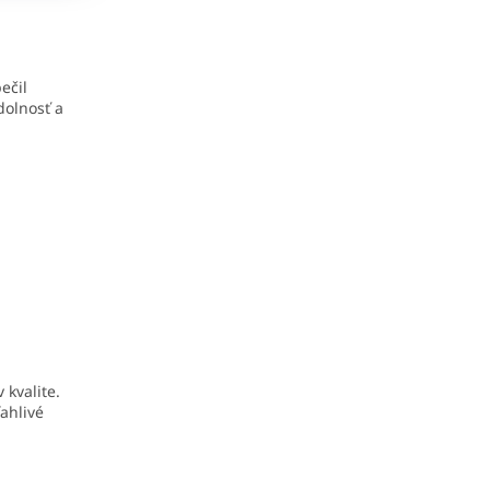
ečil
dolnosť a
 kvalite.
ľahlivé