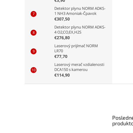
€3,90
Detektor plynu NORM ADKS-
1 NH3 Amoniak-Čpavok
€307,50
Detektor plynu NORM ADKS-
4 O2,CO,EX,H2S
€276,80
Laserový prijímač NORM
LR70
€77,70
Laserový merač vzdialenosti
DCA150 s kamerou
€114,90
Z
á
p
ä
t
Posledn
i
produkt
e