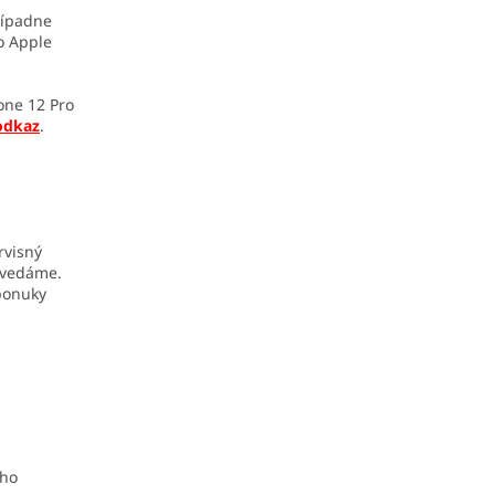
rípadne
o Apple
one 12 Pro
odkaz
.
rvisný
ovedáme.
 ponuky
eho