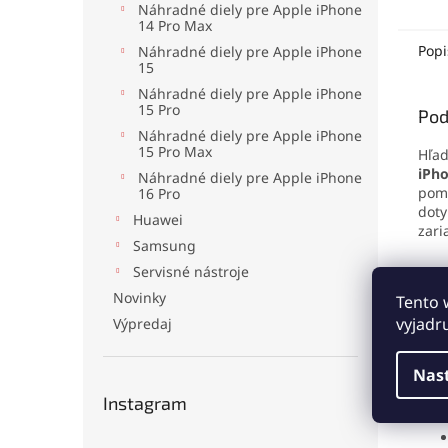
Náhradné diely pre Apple iPhone
tvrdo
14 Pro Max
okraj
kompl
Popi
Náhradné diely pre Apple iPhone
škrab
15
Oleof
Náhradné diely pre Apple iPhone
disple
15 Pro
Pod
vysokú
Náhradné diely pre Apple iPhone
15 Pro Max
Hľad
iPho
Náhradné diely pre Apple iPhone
pome
16 Pro
doty
Huawei
zari
Samsung
Servisné nástroje
Novinky
Tento 
Hlav
vyjadr
Výpredaj
Nas
Instagram