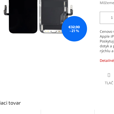
Môžeme 
€32,90
–21 %
Cenovo 
Apple iP
Poskytuj
dotyk a 
rýchlu a
Detailné
TLAČ
iaci tovar