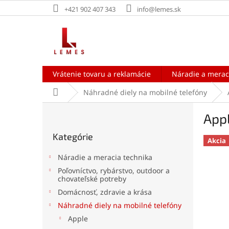
Prejsť
+421 902 407 343
info@lemes.sk
na
obsah
Vrátenie tovaru a reklamácie
Náradie a merac
Domov
Náhradné diely na mobilné telefóny
B
Appl
o
Preskočiť
č
Kategórie
kategórie
n
Akcia
ý
Náradie a meracia technika
p
Poľovníctvo, rybárstvo, outdoor a
a
chovateľské potreby
n
Domácnosť, zdravie a krása
e
Náhradné diely na mobilné telefóny
l
Apple