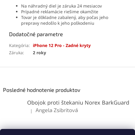
Na náhradný diel je záruka 24 mesiacov
Prípadné reklamácie riešime okamžite
Tovar je dôkladne zabalený, aby počas jeho
prepravy nedošlo k jeho poškodeniu
Dodatočné parametre
Kategória
:
iPhone 12 Pro - Zadné kryty
Záruka
:
2 roky
Z
á
p
ä
Posledné hodnotenie produktov
t
Obojok proti štekaniu Norex BarkGuard
i
e
Angela Zsibritová
|
Hodnotenie produktu je 5 z 5 hviezdičiek.