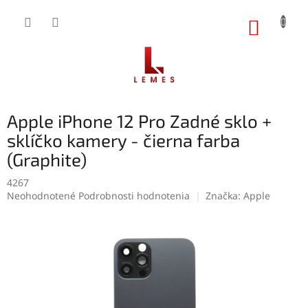
Prejsť
na
NÁKUP
obsah
KOŠÍK
Apple iPhone 12 Pro Zadné sklo +
sklíčko kamery - čierna farba
(Graphite)
4267
Priemerné
Neohodnotené
Podrobnosti hodnotenia
Značka:
Apple
hodnotenie
produktu
je
0,0
z
5
hviezdičiek.