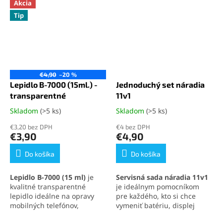
Akcia
Tip
€4,90
–20 %
Lepidlo B-7000 (15ml.) -
Jednoduchý set náradia
transparentné
11v1
Skladom
(>5 ks)
Skladom
(>5 ks)
Priemerné
Priemerné
hodnotenie
hodnotenie
€3,20 bez DPH
€4 bez DPH
produktu
produktu
€3,90
€4,90
je
je
5,0
5,0
Do košíka
Do košíka
z
z
5
5
Lepidlo B-7000 (15 ml)
je
Servisná sada náradia 11v1
hviezdičiek.
hviezdičiek.
kvalitné transparentné
je ideálnym pomocníkom
lepidlo ideálne na opravy
pre každého, kto si chce
mobilných telefónov,
vymeniť batériu, displej
elektroniky a jemných
alebo iné súčasti svojho