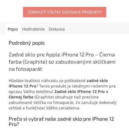
materiálov. Vytvára pevný,
mobilného telefónu
.
no pružný spoj, ktorý
Obsahuje skrutkovače,
odoláva otrasom, vode aj
ZOBRAZIŤ VŠETKY SÚVISIACE PRODUKTY
otváracie nástroje, prísavku
oderu. Vďaka presnej
aj vyberač SIM karty. Vďaka
aplikačnej špičke sa
tejto sade zvládnete
jednoducho nanáša aj na
demontáž mobilu aj v
Popis
Hodnotenie
Diskusia
drobné súčiastky.
domácich podmienkach.
Podrobný popis
Zadné sklo pre Apple iPhone 12 Pro – Čierna
farba (Graphite) so zabudovanými sklíčkami
na fotoaparát
Hľadáte kvalitnú náhradu za poškodené
zadné sklo
iPhone 12 Pro
? Tento produkt je ideálnym riešením pre
opravu Vášho telefónu!
Zadné sklo iPhone 12 Pro v
čiernej farbe
(Graphite) obsahuje tiež precízne
zabudované sklíčka na fotoaparát, čo zaručuje dokonalý
vzhľad a funkčnost Vášho zariadenia.
Prečo si vybrať naše zadné sklo pre iPhone 12
Pro?