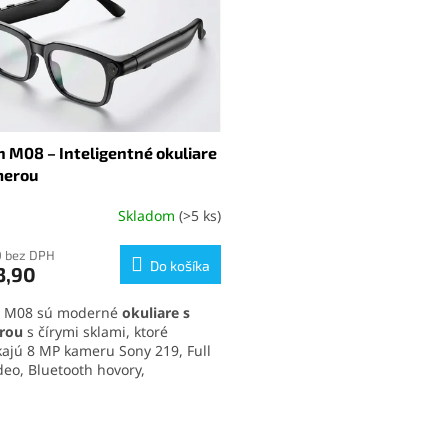
n M08 – Inteligentné okuliare
merou
Skladom
(>5 ks)
0 bez DPH
Do košíka
3,90
n M08 sú moderné
okuliare s
rou
s čírymi sklami, ktoré
ajú 8 MP kameru Sony 219, Full
deo, Bluetooth hovory,
ávanie hudby a rýchly Wi-Fi
s súborov do telefónu. Tieto
O
igentné okuliare
zaujmú ľahkým
v
 z TR90, dotykovým ovládaním,