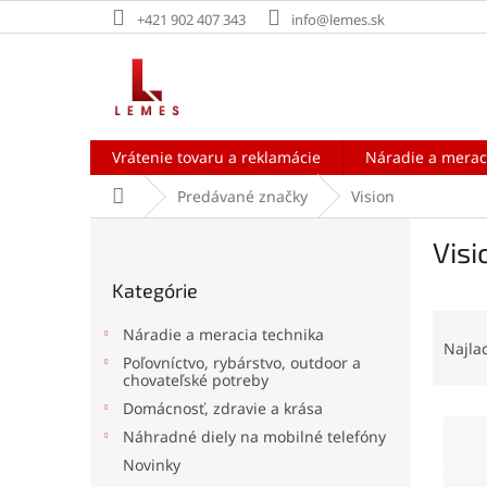
Prejsť
+421 902 407 343
info@lemes.sk
na
obsah
Vrátenie tovaru a reklamácie
Náradie a merac
Domov
Predávané značky
Vision
B
Visi
o
Preskočiť
č
Kategórie
kategórie
n
R
ý
Náradie a meracia technika
a
p
Najla
Poľovníctvo, rybárstvo, outdoor a
d
a
chovateľské potreby
e
n
Domácnosť, zdravie a krása
V
n
e
Náhradné diely na mobilné telefóny
ý
i
l
p
e
Novinky