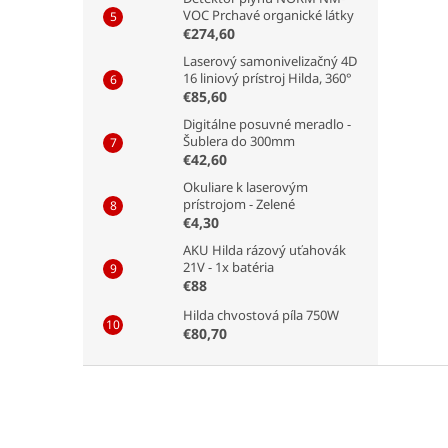
VOC Prchavé organické látky
€274,60
Laserový samonivelizačný 4D
16 liniový prístroj Hilda, 360°
€85,60
Digitálne posuvné meradlo -
Šublera do 300mm
€42,60
Okuliare k laserovým
prístrojom - Zelené
€4,30
AKU Hilda rázový uťahovák
21V - 1x batéria
€88
Hilda chvostová píla 750W
€80,70
Z
á
p
ä