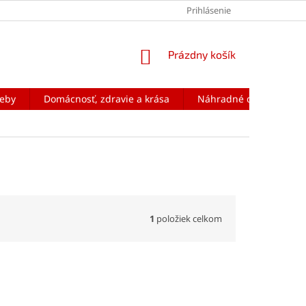
Prihlásenie
NÁKUPNÝ
Prázdny košík
KOŠÍK
reby
Domácnosť, zdravie a krása
Náhradné diely na mobi
1
položiek celkom