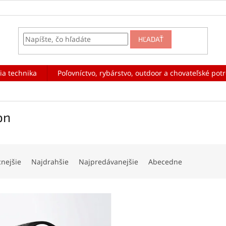
HĽADAŤ
ia technika
Poľovníctvo, rybárstvo, outdoor a chovateľské pot
on
cnejšie
Najdrahšie
Najpredávanejšie
Abecedne