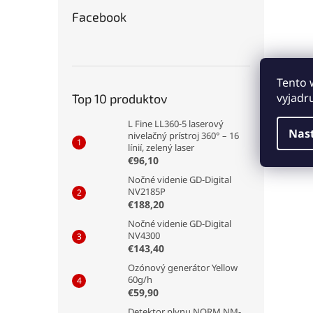
techn
Facebook
prakt
cesto
smart
hands
preds
Tento 
pre m
vyjadr
Top 10 produktov
L Fine LL360-5 laserový
Nas
nivelačný prístroj 360° – 16
línií, zelený laser
€96,10
Nočné videnie GD-Digital
NV2185P
€188,20
Nočné videnie GD-Digital
NV4300
€143,40
Ozónový generátor Yellow
60g/h
€59,90
Detektor plynu NORM NM-