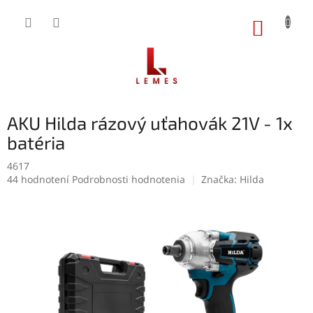
Prejsť
na
NÁKUP
obsah
KOŠÍK
AKU Hilda rázový uťahovák 21V - 1x
batéria
4617
Priemerné
44 hodnotení
Podrobnosti hodnotenia
Značka:
Hilda
hodnotenie
produktu
je
5,0
z
5
hviezdičiek.