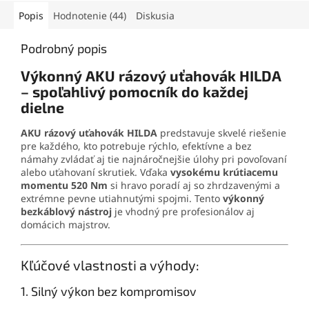
Lítium-iónová technológia
ovládanie, prepočet
a kompaktný dizajn z neho
Popis
Hodnotenie (44)
Diskusia
jednotiek, ukladanie dát a
robia ideálneho partnera
dlhú výdrž batérie.
Je
pre každého majstra.
Podrobný popis
dôležité dodržiavať
bezpečnostné pokyny, najmä
Výkonný AKU rázový uťahovák HILDA
nikdy nemieriť laserom do
– spoľahlivý pomocník do každej
očí.
Prezrite si celú ponuku
dielne
našich laserových meračov
vzdialenosti za skvelé
AKU rázový uťahovák HILDA
predstavuje skvelé riešenie
ceny
kliknutím na tento
pre každého, kto potrebuje rýchlo, efektívne a bez
odkaz
.
námahy zvládať aj tie najnáročnejšie úlohy pri povoľovaní
alebo uťahovaní skrutiek. Vďaka
vysokému krútiacemu
momentu 520 Nm
si hravo poradí aj so zhrdzavenými a
extrémne pevne utiahnutými spojmi. Tento
výkonný
bezkáblový nástroj
je vhodný pre profesionálov aj
domácich majstrov.
Kľúčové vlastnosti a výhody:
1. Silný výkon bez kompromisov