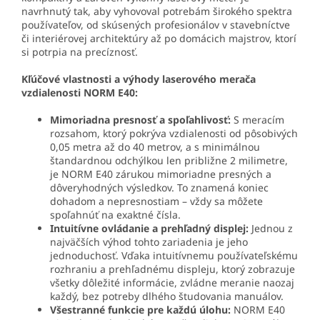
navrhnutý tak, aby vyhovoval potrebám širokého spektra
používateľov, od skúsených profesionálov v stavebníctve
či interiérovej architektúry až po domácich majstrov, ktorí
si potrpia na precíznosť.
Kľúčové vlastnosti a výhody laserového merača
vzdialenosti NORM E40:
Mimoriadna presnosť a spoľahlivosť:
S meracím
rozsahom, ktorý pokrýva vzdialenosti od pôsobivých
0
,
05
metra až do
40
metrov, a s minimálnou
štandardnou odchýlkou len približne
2
milimetre,
je NORM E40 zárukou mimoriadne presných a
dôveryhodných výsledkov. To znamená koniec
dohadom a nepresnostiam – vždy sa môžete
spoľahnúť na exaktné čísla.
Intuitívne ovládanie a prehľadný displej:
Jednou z
najväčších výhod tohto zariadenia je jeho
jednoduchosť. Vďaka intuitívnemu používateľskému
rozhraniu a prehľadnému displeju, ktorý zobrazuje
všetky dôležité informácie, zvládne meranie naozaj
každý, bez potreby dlhého študovania manuálov.
Všestranné funkcie pre každú úlohu:
NORM E40