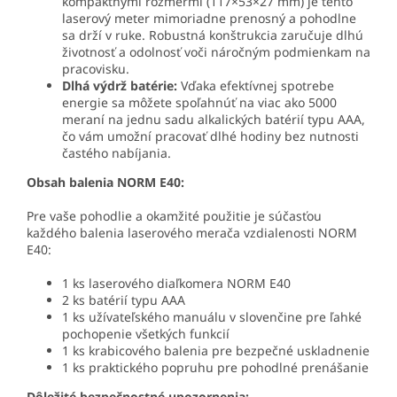
kompaktnými rozmermi (
117
×
53
×
27
mm) je tento
laserový meter mimoriadne prenosný a pohodlne
sa drží v ruke. Robustná konštrukcia zaručuje dlhú
životnosť a odolnosť voči náročným podmienkam na
pracovisku.
Dlhá výdrž batérie:
Vďaka efektívnej spotrebe
energie sa môžete spoľahnúť na viac ako
5000
meraní na jednu sadu alkalických batérií typu AAA,
čo vám umožní pracovať dlhé hodiny bez nutnosti
častého nabíjania.
Obsah balenia NORM E40:
Pre vaše pohodlie a okamžité použitie je súčasťou
každého balenia laserového merača vzdialenosti NORM
E40:
1
ks laserového diaľkomera NORM E40
2
ks batérií typu AAA
1
ks užívateľského manuálu v slovenčine pre ľahké
pochopenie všetkých funkcií
1
ks krabicového balenia pre bezpečné uskladnenie
1
ks praktického popruhu pre pohodlné prenášanie
Dôležité bezpečnostné upozornenia: