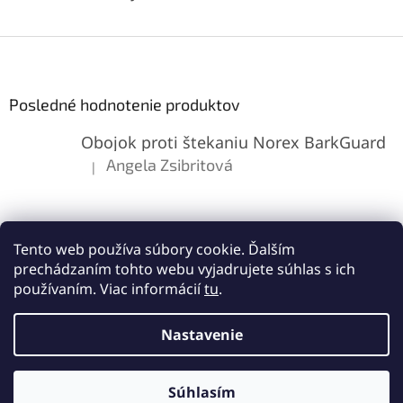
Z
á
p
ä
Posledné hodnotenie produktov
t
Obojok proti štekaniu Norex BarkGuard
i
e
Angela Zsibritová
|
Hodnotenie produktu je 5 z 5 hviezdičiek.
Tento web používa súbory cookie. Ďalším
prechádzaním tohto webu vyjadrujete súhlas s ich
používaním. Viac informácií
tu
.
Vytvoril Shoptet
Nastavenie
Copyright 2026
Lemes.sk
. Všetky práva vyhradené.
Upraviť
Súhlasím
nastavenie cookies