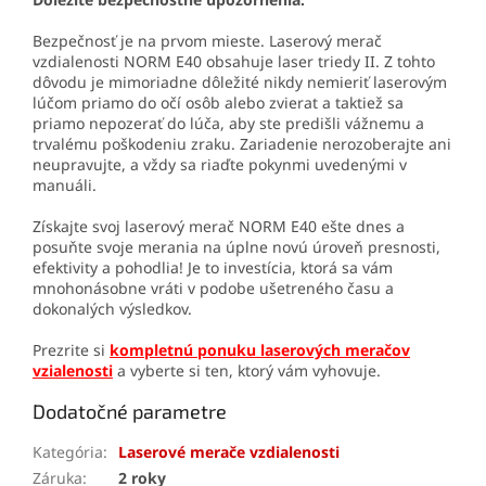
Bezpečnosť je na prvom mieste. Laserový merač
vzdialenosti NORM E40 obsahuje laser triedy II. Z tohto
dôvodu je mimoriadne dôležité nikdy nemieriť laserovým
lúčom priamo do očí osôb alebo zvierat a taktiež sa
priamo nepozerať do lúča, aby ste predišli vážnemu a
trvalému poškodeniu zraku. Zariadenie nerozoberajte ani
neupravujte, a vždy sa riaďte pokynmi uvedenými v
manuáli.
Získajte svoj laserový merač NORM E40 ešte dnes a
posuňte svoje merania na úplne novú úroveň presnosti,
efektivity a pohodlia! Je to investícia, ktorá sa vám
mnohonásobne vráti v podobe ušetreného času a
dokonalých výsledkov.
Prezrite si
kompletnú ponuku laserových meračov
vzialenosti
a vyberte si ten, ktorý vám vyhovuje.
Dodatočné parametre
Kategória
:
Laserové merače vzdialenosti
Záruka
:
2 roky