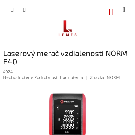
Prejsť
na
NÁKUP
obsah
KOŠÍK
Laserový merač vzdialenosti NORM
E40
4924
Priemerné
Neohodnotené
Podrobnosti hodnotenia
Značka:
NORM
hodnotenie
produktu
je
0,0
z
5
hviezdičiek.