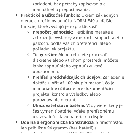
zariadení, bez potreby zapisovania a
manuálneho prepočítavania.
Praktické a užitočné funkcie:
Okrem základných
meracích režimov ponúka NORM E40 aj ďalšie
funkcie, ktoré zvyšujú jeho praktickosť:
Prepočet jednotiek:
Flexibilne merajte a
zobrazujte výsledky v metroch, stopách alebo
palcoch, podľa vašich preferencií alebo
požiadaviek projektu.
Tichý režim:
Ak potrebujete pracovať
diskrétne alebo v tichom prostredí, môžete
ľahko zapnúť alebo vypnúť zvukové
upozornenia.
Prehľad predchádzajúcich údajov:
Zariadenie
dokáže uložiť až 100 skupín meraní, čo je
mimoriadne užitočné pre dokumentáciu
projektu, kontrolu výsledkov alebo
porovnávanie meraní.
Ukazovateľ stavu batérie:
Vždy viete, kedy je
čas vymeniť batérie, vďaka prehľadnému
ukazovateľu stavu batérie na displeji.
Odolná a ergonomická konštrukcia:
S hmotnosťou
len približne
94
gramov (bez batérií) a