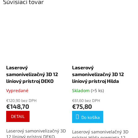
Súvisiaci tovar
Laserový
Laserový
samonivelizačný 3D 12
samonivelizačný 3D 12
líniový prístroj DEKO
líniový prístroj Hilda
Vypredané
Skladom
(>5 ks)
Priemerné
Priemerné
hodnotenie
hodnotenie
€120,90 bez DPH
€61,60 bez DPH
produktu
produktu
€148,70
€75,80
je
je
4,5
4,3
DETAIL
Do košíka
z
z
5
5
Laserový samonivelizačný 3D
Laserový samonivelačný 3D
hviezdičiek.
hviezdičiek.
12 líniový prístroj DEKO,
prístroj Hilda premieta 12