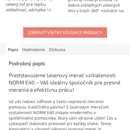
zelený lúč pre lepšiu
dobre viditeľných zelených
viditeľnosť, odchýlka +/-
línií v troch 360° rovinách na
1mm na 7m, Počet
presné horizontálne aj
laserových vežičiek: 3ks (2X
vertikálne vyrovnávanie.
vertikálna + 1X
Ponúka presnosť ±1 mm na
horizontálna), dodávaný s
ZOBRAZIŤ VŠETKY SÚVISIACE PRODUKTY
7 m, pracovný dosah do 30
bohatým príslušenstvom a
m a aretáciu lasera na
prenosnou taškou
vytváranie šikmých línií.
Odolnosť IP54, mini statív a
Popis
Hodnotenie
Diskusia
prenosná taška z neho robia
praktického pomocníka na
Podrobný popis
montážne, stavebné aj
dokončovacie práce.
Predstavujeme laserový merač vzdialenosti
NORM E40 – Váš ideálny spoločník pre presné
merania a efektívnu prácu!
Už vás nebaví zdĺhavé a často nepresné meranie
pomocou tradičného pásma? S laserovým meračom
vzdialenosti NORM E40 získate moderného a
spoľahlivého pomocníka, ktorý vám výrazne ušetrí čas a
zabezpečí dokonalú presnosť pri každej úlohe. Tento
kompaktný a zároveň výkonný laserový meter je