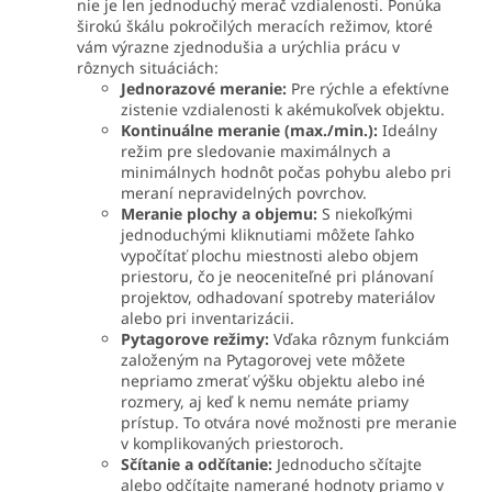
nie je len jednoduchý merač vzdialenosti. Ponúka
širokú škálu pokročilých meracích režimov, ktoré
vám výrazne zjednodušia a urýchlia prácu v
rôznych situáciách:
Jednorazové meranie:
Pre rýchle a efektívne
zistenie vzdialenosti k akémukoľvek objektu.
Kontinuálne meranie (max./min.):
Ideálny
režim pre sledovanie maximálnych a
minimálnych hodnôt počas pohybu alebo pri
meraní nepravidelných povrchov.
Meranie plochy a objemu:
S niekoľkými
jednoduchými kliknutiami môžete ľahko
vypočítať plochu miestnosti alebo objem
priestoru, čo je neoceniteľné pri plánovaní
projektov, odhadovaní spotreby materiálov
alebo pri inventarizácii.
Pytagorove režimy:
Vďaka rôznym funkciám
založeným na Pytagorovej vete môžete
nepriamo zmerať výšku objektu alebo iné
rozmery, aj keď k nemu nemáte priamy
prístup. To otvára nové možnosti pre meranie
v komplikovaných priestoroch.
Sčítanie a odčítanie:
Jednoducho sčítajte
alebo odčítajte namerané hodnoty priamo v