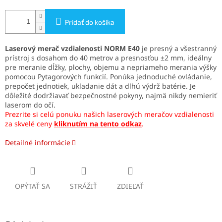
Pridať do košíka
Laserový merač vzdialenosti NORM E40
je presný a všestranný
prístroj s dosahom do 40 metrov a presnosťou ±2 mm, ideálny
pre meranie dĺžky, plochy, objemu a nepriameho merania výšky
pomocou Pytagorových funkcií.
Ponúka jednoduché ovládanie,
prepočet jednotiek, ukladanie dát a dlhú výdrž batérie.
Je
dôležité dodržiavať bezpečnostné pokyny, najmä nikdy nemieriť
laserom do očí.
Prezrite si celú ponuku našich laserových meračov vzdialenosti
za skvelé ceny
kliknutím na tento odkaz
.
Detailné informácie
OPÝTAŤ SA
STRÁŽIŤ
ZDIEĽAŤ