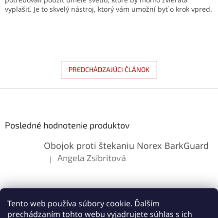
vyplašiť. Je to skvelý nástroj, ktorý vám umožní byť o krok vpred.
PREDCHÁDZAJÚCI ČLÁNOK
Z
á
p
ä
Posledné hodnotenie produktov
t
Obojok proti štekaniu Norex BarkGuard
i
e
Angela Zsibritová
|
Hodnotenie produktu je 5 z 5 hviezdičiek.
Tento web používa súbory cookie. Ďalším
prechádzaním tohto webu vyjadrujete súhlas s ich