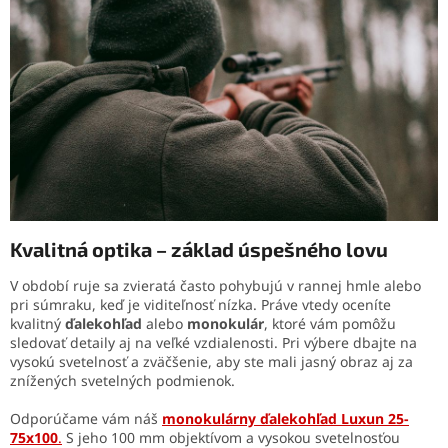
Kvalitná optika – základ úspešného lovu
V období ruje sa zvieratá často pohybujú v rannej hmle alebo
pri súmraku, keď je viditeľnosť nízka. Práve vtedy oceníte
kvalitný
ďalekohľad
alebo
monokulár
, ktoré vám pomôžu
sledovať detaily aj na veľké vzdialenosti. Pri výbere dbajte na
vysokú svetelnosť a zväčšenie, aby ste mali jasný obraz aj za
znížených svetelných podmienok.
Odporúčame vám náš
monokulárny ďalekohľad Luxun 25-
75x100
.
S jeho 100 mm objektívom a vysokou svetelnosťou