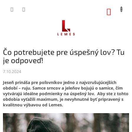
Prejsť
na
NÁKUP
obsah
KOŠÍK
Čo potrebujete pre úspešný lov? Tu
je odpoveď!
7.10.2024
Jeseň prináša pre poľovníkov jedno z najvzrušujúcejších
období – ruju. Samce srncov a jeleňov bojujú o samice, čím
vytvárajú ideálne podmienky na úspešný lov. Aby ste z tohto
obdobia vyťažili maximum, je nevyhnutné byť pripravený s
kvalitnou výbavou od Lemes.