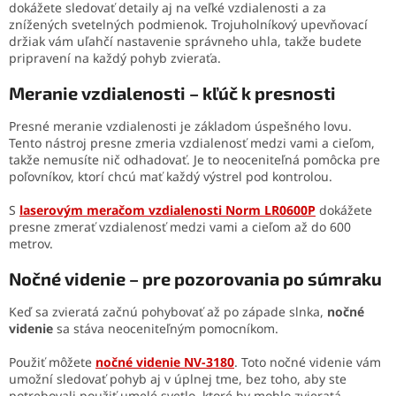
dokážete sledovať detaily aj na veľké vzdialenosti a za
znížených svetelných podmienok. Trojuholníkový upevňovací
držiak vám uľahčí nastavenie správneho uhla, takže budete
pripravení na každý pohyb zvieraťa.
Meranie vzdialenosti – kľúč k presnosti
Presné meranie vzdialenosti je základom úspešného lovu.
Tento nástroj presne zmeria vzdialenosť medzi vami a cieľom,
takže nemusíte nič odhadovať. Je to neoceniteľná pomôcka pre
poľovníkov, ktorí chcú mať každý výstrel pod kontrolou.
S
laserovým meračom vzdialenosti Norm LR0600P
dokážete
presne zmerať vzdialenosť medzi vami a cieľom až do 600
metrov.
Nočné videnie – pre pozorovania po súmraku
Keď sa zvieratá začnú pohybovať až po západe slnka,
nočné
videnie
sa stáva neoceniteľným pomocníkom.
Použiť môžete
nočné videnie NV-3180
. Toto nočné videnie vám
umožní sledovať pohyb aj v úplnej tme, bez toho, aby ste
potrebovali použiť umelé svetlo, ktoré by mohlo zvieratá