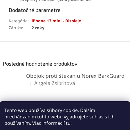
Dodatočné parametre
Kategória
:
iPhone 13 mini - Displeje
Záruka
:
2 roky
Z
á
p
ä
Posledné hodnotenie produktov
t
Obojok proti štekaniu Norex BarkGuard
i
e
Angela Zsibritová
|
Hodnotenie produktu je 5 z 5 hviezdičiek.
Tento web používa súbory cookie. Ďalším
prechádzaním tohto webu vyjadrujete súhlas s ich
používaním. Viac informácií
tu
.