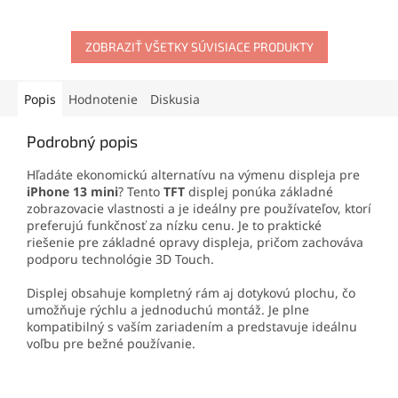
Ideálna na profesionálne
efektu s tlakom až 10 kg
opravy aj domácu výmenu
umožňuje pevné uchopenie
displeja.
ZOBRAZIŤ VŠETKY SÚVISIACE PRODUKTY
bez poškodenia. Odolná
konštrukcia z ABS plastu
zaručuje dlhú životnosť a
Popis
Hodnotenie
Diskusia
jednoduchú manipuláciu.
Podrobný popis
Hľadáte ekonomickú alternatívu na výmenu displeja pre
iPhone 13 mini
? Tento
TFT
displej ponúka základné
zobrazovacie vlastnosti a je ideálny pre používateľov, ktorí
preferujú funkčnosť za nízku cenu. Je to praktické
riešenie pre základné opravy displeja, pričom zachováva
podporu technológie 3D Touch.
Displej obsahuje kompletný rám aj dotykovú plochu, čo
umožňuje rýchlu a jednoduchú montáž. Je plne
kompatibilný s vaším zariadením a predstavuje ideálnu
voľbu pre bežné používanie.