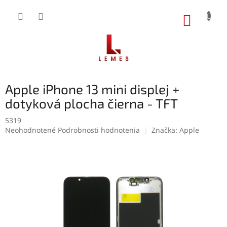
Prejsť
na
NÁKUP
obsah
KOŠÍK
Apple iPhone 13 mini displej +
dotyková plocha čierna - TFT
5319
Priemerné
Neohodnotené
Podrobnosti hodnotenia
Značka:
Apple
hodnotenie
produktu
je
0,0
z
5
hviezdičiek.