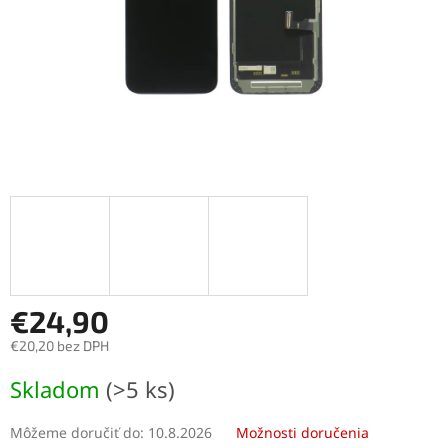
€24,90
€20,20 bez DPH
Jednotková
Skladom
(>5 ks)
cena:
Môžeme doručiť do:
10.8.2026
Možnosti doručenia