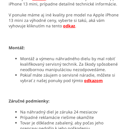
iPhone 13 mini, prípadne detailné technické informácie.
V ponuke máme aj iné kvality pre model na Apple iPhone
13 mini za výhodné ceny, vyberte si takú, aká vám
vyhovuje kliknutím na tento
odkaz
.
Montáž:
Montáž a výmenu náhradného dielu by mal robiť
kvalifikovaný servisný technik. Za škody spôsobené
neodbornou manipuláciou nezodpovedáme.
Pokiaľ máte záujem o servisné náradie, môžete si
vybrať z našej ponuky pod týmto
odkazom
Záručné podmienky:
Na náhradný diel je záruka 24 mesiacov
Prípadné reklamácie riešime okamžite
Tovar je dôkladne zabalený, aby počas jeho
prepravy nedošlo k jeho poškodeniu