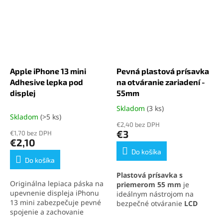
Apple iPhone 13 mini
Pevná plastová prísavka
Adhesive lepka pod
na otváranie zariadení -
displej
55mm
Skladom
(3 ks)
Priemerné
Skladom
(>5 ks)
hodnotenie
€2,40 bez DPH
produktu
€3
€1,70 bez DPH
je
€2,10
5,0
Do košíka
z
Do košíka
5
Plastová prísavka s
hviezdičiek.
Originálna lepiaca páska na
priemerom 55 mm
je
upevnenie displeja iPhonu
ideálnym nástrojom na
13 mini zabezpečuje pevné
bezpečné otváranie
LCD
spojenie a zachovanie
panelov
a elektronických
vodotesnosti zariadenia.
zariadení. Vďaka
saciemu