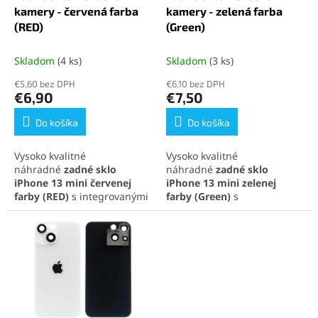
k
o
kamery - červená farba
kamery - zelená farba
t
v
(RED)
(Green)
o
v
Skladom
(4 ks)
Skladom
(3 ks)
€5,60 bez DPH
€6,10 bez DPH
€6,90
€7,50
Do košíka
Do košíka
Vysoko kvalitné
Vysoko kvalitné
náhradné
zadné sklo
náhradné
zadné sklo
iPhone 13 mini
červenej
iPhone 13 mini
zelenej
farby
(RED)
s integrovanými
farby
(Green)
s
sklíčkami na fotoaparát,
integrovanými sklíčkami na
ideálne na rýchlu opravu a
fotoaparát, ideálne na
obnovenie pôvodného
rýchlu opravu a obnovenie
vzhľadu telefónu. Perfektná
pôvodného vzhľadu
kompatibilita a jednoduchá
telefónu. Perfektná
inštalácia pre maximálnu
kompatibilita a jednoduchá
spokojnosť.
inštalácia pre maximálnu
spokojnosť.