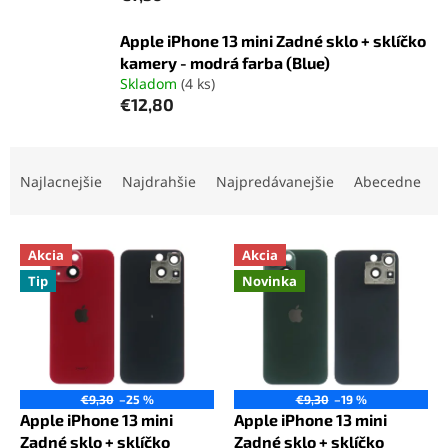
Apple iPhone 13 mini Zadné sklo + sklíčko
kamery - modrá farba (Blue)
Skladom
(4 ks)
€12,80
R
a
Najlacnejšie
Najdrahšie
Najpredávanejšie
Abecedne
d
e
V
n
Akcia
Akcia
ý
i
Tip
Novinka
p
e
i
p
s
r
p
o
r
d
o
u
€9,30
–25 %
€9,30
–19 %
d
k
Apple iPhone 13 mini
Apple iPhone 13 mini
u
t
Zadné sklo + sklíčko
Zadné sklo + sklíčko