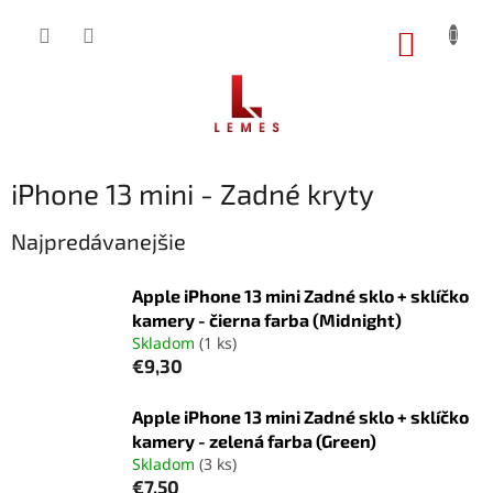
Prejsť
na
NÁKUP
obsah
KOŠÍK
iPhone 13 mini - Zadné kryty
Najpredávanejšie
Apple iPhone 13 mini Zadné sklo + sklíčko
kamery - čierna farba (Midnight)
Skladom
(1 ks)
€9,30
Apple iPhone 13 mini Zadné sklo + sklíčko
kamery - zelená farba (Green)
Skladom
(3 ks)
€7,50