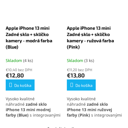
kompatibilita a jednoduchá
kompatibilita a jednoduchá
inštalácia pre maximálnu
inštalácia pre maximálnu
spokojnosť.
spokojnosť.
Apple iPhone 13 mini
Apple iPhone 13 mini
Zadné sklo + sklíčko
Zadné sklo + sklíčko
kamery - modrá farba
kamery - ružová farba
(Blue)
(Pink)
Skladom
(4 ks)
Skladom
(3 ks)
€10,40 bez DPH
€11,20 bez DPH
€12,80
€13,80
Do košíka
Do košíka
Vysoko kvalitné
Vysoko kvalitné
náhradné
zadné sklo
náhradné
zadné sklo
iPhone 13 mini
modrej
iPhone 13 mini
ružovej
farby
(Blue)
s integrovanými
farby
(Pink)
s integrovanými
sklíčkami na fotoaparát,
sklíčkami na fotoaparát,
ideálne na rýchlu opravu a
ideálne na rýchlu opravu a