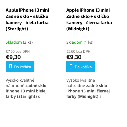
Apple iPhone 13 mini
Apple iPhone 13 mini
Zadné sklo + sklíčko
Zadné sklo + sklíčko
kamery - biela farba
kamery - čierna farba
(Starlight)
(Midnight)
Skladom
(3 ks)
Skladom
(1 ks)
€7,60 bez DPH
€7,60 bez DPH
€9,30
€9,30
Do košíka
Do košíka
Vysoko kvalitné
Vysoko kvalitné
náhradné
zadné sklo
náhradné
zadné sklo
iPhone 13 mini
bielej
iPhone 13 mini
čiernej
farby
(Starlight)
s
farby
(Midnight)
s
integrovanými sklíčkami na
integrovanými sklíčkami na
fotoaparát, ideálne na
fotoaparát, ideálne na
rýchlu opravu a obnovenie
rýchlu opravu a obnovenie
pôvodného vzhľadu
pôvodného vzhľadu
telefónu. Perfektná
telefónu. Perfektná