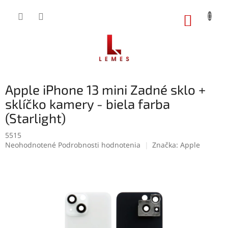
Prejsť
na
NÁKUP
obsah
KOŠÍK
Apple iPhone 13 mini Zadné sklo +
sklíčko kamery - biela farba
(Starlight)
5515
Priemerné
Neohodnotené
Podrobnosti hodnotenia
Značka:
Apple
hodnotenie
produktu
je
0,0
z
5
hviezdičiek.