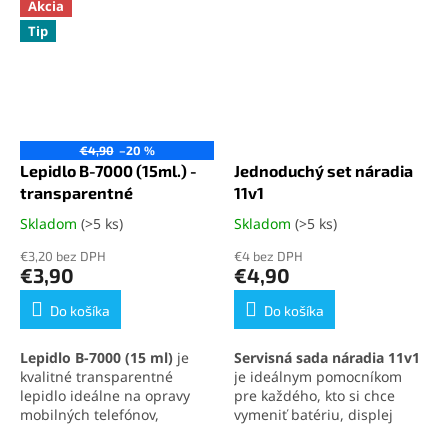
Akcia
Tip
€4,90
–20 %
Lepidlo B-7000 (15ml.) -
Jednoduchý set náradia
transparentné
11v1
Skladom
(>5 ks)
Skladom
(>5 ks)
Priemerné
Priemerné
hodnotenie
hodnotenie
€3,20 bez DPH
€4 bez DPH
produktu
produktu
€3,90
€4,90
je
je
5,0
5,0
Do košíka
Do košíka
z
z
5
5
Lepidlo B-7000 (15 ml)
je
Servisná sada náradia 11v1
hviezdičiek.
hviezdičiek.
kvalitné transparentné
je ideálnym pomocníkom
lepidlo ideálne na opravy
pre každého, kto si chce
mobilných telefónov,
vymeniť batériu, displej
elektroniky a jemných
alebo iné súčasti svojho