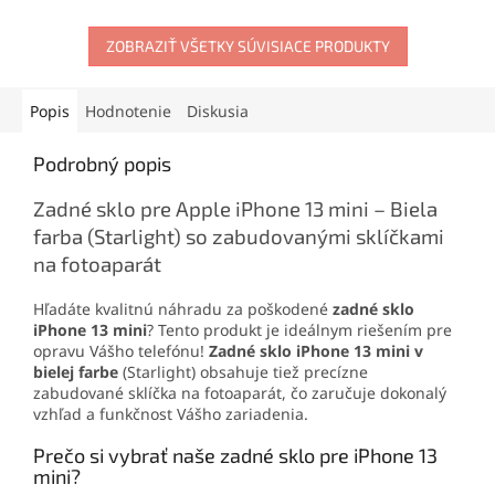
materiálov. Vytvára pevný,
mobilného telefónu
.
no pružný spoj, ktorý
Obsahuje skrutkovače,
odoláva otrasom, vode aj
ZOBRAZIŤ VŠETKY SÚVISIACE PRODUKTY
otváracie nástroje, prísavku
oderu. Vďaka presnej
aj vyberač SIM karty. Vďaka
aplikačnej špičke sa
tejto sade zvládnete
jednoducho nanáša aj na
demontáž mobilu aj v
Popis
Hodnotenie
Diskusia
drobné súčiastky.
domácich podmienkach.
Podrobný popis
Zadné sklo pre Apple iPhone 13 mini – Biela
farba (Starlight) so zabudovanými sklíčkami
na fotoaparát
Hľadáte kvalitnú náhradu za poškodené
zadné sklo
iPhone 13 mini
? Tento produkt je ideálnym riešením pre
opravu Vášho telefónu!
Zadné sklo iPhone 13 mini v
bielej farbe
(Starlight) obsahuje tiež precízne
zabudované sklíčka na fotoaparát, čo zaručuje dokonalý
vzhľad a funkčnost Vášho zariadenia.
Prečo si vybrať naše zadné sklo pre iPhone 13
mini?