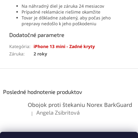
Na náhradný diel je záruka 24 mesiacov
Prípadné reklamácie riešime okamžite
Tovar je dôkladne zabalený, aby počas jeho
prepravy nedošlo k jeho poškodeniu
Dodatočné parametre
Kategória
:
iPhone 13 mini - Zadné kryty
Záruka
:
2 roky
Z
á
p
ä
Posledné hodnotenie produktov
t
Obojok proti štekaniu Norex BarkGuard
i
e
Angela Zsibritová
|
Hodnotenie produktu je 5 z 5 hviezdičiek.