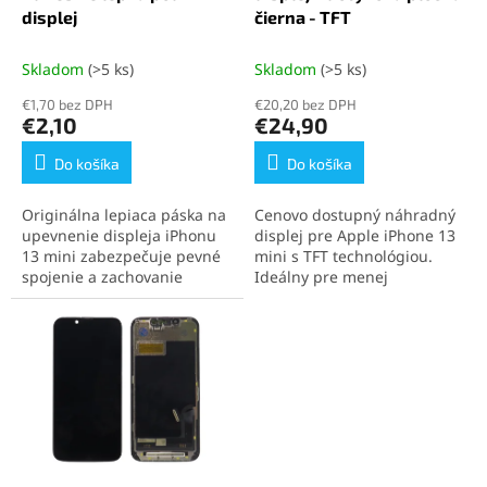
k
o
displej
čierna - TFT
t
v
o
Skladom
(>5 ks)
Skladom
(>5 ks)
v
€1,70 bez DPH
€20,20 bez DPH
€2,10
€24,90
Do košíka
Do košíka
Originálna lepiaca páska na
Cenovo dostupný náhradný
upevnenie displeja iPhonu
displej pre Apple iPhone 13
13 mini zabezpečuje pevné
mini s TFT technológiou.
spojenie a zachovanie
Ideálny pre menej
vodotesnosti zariadenia.
náročných používateľov,
Ideálna na profesionálne
ktorí potrebujú základnú
opravy aj domácu výmenu
funkčnosť. Displej podporuje
displeja.
technológiu 3D Touch a
obsahuje rám aj dotykovú
plochu pre jednoduchú
montáž.