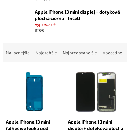
Apple iPhone 13 mini displej + dotyková
plocha čierna - Incell
Vypredané
€33
R
a
Najlacnejšie
Najdrahšie
Najpredávanejšie
Abecedne
d
e
V
n
ý
i
p
e
i
p
s
r
p
o
r
d
o
u
d
k
Apple iPhone 13 mini
Apple iPhone 13 mini
u
t
Adhesive lepka pod
displej + dotyková plocha