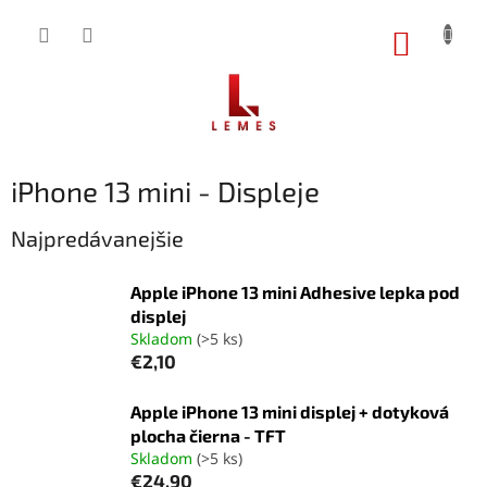
Prejsť
na
NÁKUP
obsah
KOŠÍK
iPhone 13 mini - Displeje
Najpredávanejšie
Apple iPhone 13 mini Adhesive lepka pod
displej
Skladom
(>5 ks)
€2,10
Apple iPhone 13 mini displej + dotyková
plocha čierna - TFT
Skladom
(>5 ks)
€24,90