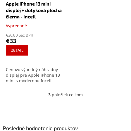
Apple iPhone 13 mini
displej + dotyková plocha
čierna - Incell
Vypredané
Priemerné
hodnotenie
€26,80 bez DPH
produktu
€33
je
5,0
DETAIL
z
5
hviezdičiek.
Cenovo výhodný náhradný
displej pre Apple iPhone 13
mini s modernou Incell
technológiou. Poskytuje
skvelý pomer cena-kvalita,
3
položiek celkom
O
vysokú citlivosť na dotyk a
v
podporu technológie 3D
l
Z
Touch. Ideálna voľba na
á
rýchlu a spoľahlivú výmenu
á
d
displeja vášho iPhonu.
p
a
ä
Posledné hodnotenie produktov
c