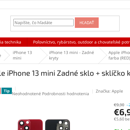
HĽADAŤ
ia technika
Poľovníctvo, rybárstvo, outdoor a chovateľské pot
iPhone 13
iPhone 13 mini - Zadné
Apple iPho
e
mini
kryty
farba (RED
e iPhone 13 mini Zadné sklo + sklíčko
Značka:
Apple
Tip
Priemerné
Neohodnotené
Podrobnosti hodnotenia
hodnotenie
produktu
€9,30
–
€6,
je
0,0
€5,60 be
z
5
Jednotk