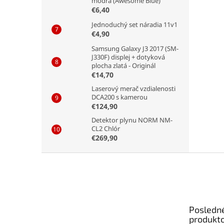
modrá (Awesome Blue)
€6,40
Jednoduchý set náradia 11v1
€4,90
Samsung Galaxy J3 2017 (SM-
J330F) displej + dotyková
plocha zlatá - Originál
€14,70
Laserový merač vzdialenosti
DCA200 s kamerou
€124,90
Detektor plynu NORM NM-
CL2 Chlór
€269,90
Z
á
p
ä
t
Posledn
i
produkt
e