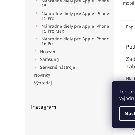
Náhradné diely pre Apple iPhone
mobil
15
elekt
Náhradné diely pre Apple iPhone
mater
15 Pro
no pr
odolá
Náhradné diely pre Apple iPhone
Popi
15 Pro Max
oderu
aplika
Náhradné diely pre Apple iPhone
jedno
16 Pro
Pod
drobn
Huawei
Zad
Samsung
zab
Servisné nástroje
Novinky
Hľad
Výpredaj
prod
mini
Tento 
foto
vyjadr
Instagram
Pre
Nas