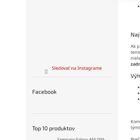
Naj
Ak p
tent
niel
zadn
Sledovať na Instagrame
Výh
Facebook
Komp
tým
Top 10 produktov
Preč
Samsung Galaxy A55 (SM-