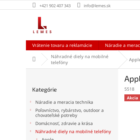
Prejsť
+421 902 407 343
info@lemes.sk
na
obsah
Vrátenie tovaru a reklamácie
Náradie a merac
Náhradné diely na mobilné
Domov
Appl
telefóny
B
Appl
o
Preskočiť
č
Kategórie
5518
kategórie
n
Akcia
ý
Náradie a meracia technika
p
Poľovníctvo, rybárstvo, outdoor a
a
chovateľské potreby
n
Domácnosť, zdravie a krása
e
Náhradné diely na mobilné telefóny
l
Apple