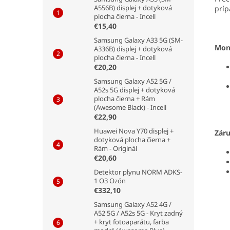
A556B) displej + dotyková
príp
plocha čierna - Incell
€15,40
Samsung Galaxy A33 5G (SM-
Mon
A336B) displej + dotyková
plocha čierna - Incell
€20,20
Samsung Galaxy A52 5G /
A52s 5G displej + dotyková
plocha čierna + Rám
(Awesome Black) - Incell
€22,90
Huawei Nova Y70 displej +
Zár
dotyková plocha čierna +
Rám - Originál
€20,60
Detektor plynu NORM ADKS-
1 O3 Ozón
€332,10
Samsung Galaxy A52 4G /
A52 5G / A52s 5G - Kryt zadný
+ kryt fotoaparátu, farba