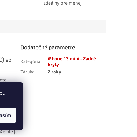
mer cena-kvalita,
Ideálny pre menej
livosť na dotyk a
náročných používateľov,
technológie 3D
ktorí potrebujú základnú
eálna voľba na
funkčnosť. Displej
spoľahlivú výmenu
podporuje technológiu 3D
vášho iPhonu.
Touch a obsahuje rám aj
dotykovú plochu pre
jednoduchú montáž.
Dodatočné parametre
iPhone 13 mini - Zadné
D) so
Kategória
:
kryty
Záruka
:
2 roky
ento
Phone 13
 na
ebu
asím
hone 13
ože nie je