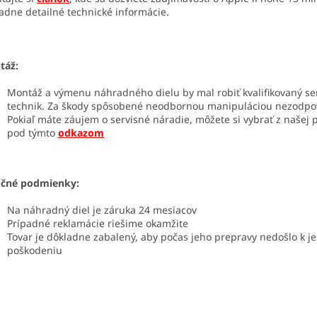
adne detailné technické informácie.
táž:
Montáž a výmenu náhradného dielu by mal robiť kvalifikovaný se
technik. Za škody spôsobené neodbornou manipuláciou nezodp
Pokiaľ máte záujem o servisné náradie, môžete si vybrať z našej
pod týmto
odkazom
učné podmienky:
Na náhradný diel je záruka 24 mesiacov
Prípadné reklamácie riešime okamžite
Tovar je dôkladne zabalený, aby počas jeho prepravy nedošlo k j
poškodeniu