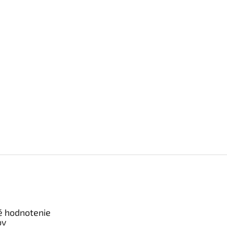
é hodnotenie
ov