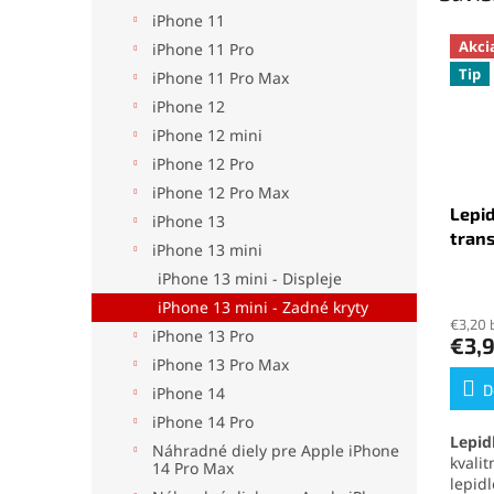
iPhone 11
Akci
iPhone 11 Pro
Tip
iPhone 11 Pro Max
iPhone 12
iPhone 12 mini
iPhone 12 Pro
iPhone 12 Pro Max
Lepid
iPhone 13
tran
iPhone 13 mini
iPhone 13 mini - Displeje
Priem
iPhone 13 mini - Zadné kryty
hodno
€3,20 
produ
iPhone 13 Pro
€3,
je
iPhone 13 Pro Max
5,0
z
D
iPhone 14
5
iPhone 14 Pro
hviezd
Lepid
Náhradné diely pre Apple iPhone
kvali
14 Pro Max
lepid