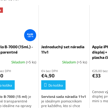
a
€4,90
–20 %
lo B-7000 (15ml.) -
Jednoduchý set náradia
Apple iP
sparentné
11v1
displej 
plocha či
Skladom
(>5 ks)
Skladom
(>5 ks)
erné
Priemerné
Priemern
tenie
hodnotenie
hodnoten
bez DPH
€4 bez DPH
€26,80 be
ktu
produktu
produktu
90
€4,90
€33
je
je
5,0
5,0
o košíka
z
Do košíka
z
5
5
Cenovo v
ičiek.
hviezdičiek.
hviezdičie
displej p
lo B-7000 (15 ml)
je
Servisná sada náradia 11v1
mini s mo
tné transparentné
je ideálnym pomocníkom
technológ
lo ideálne na opravy
pre každého, kto si chce