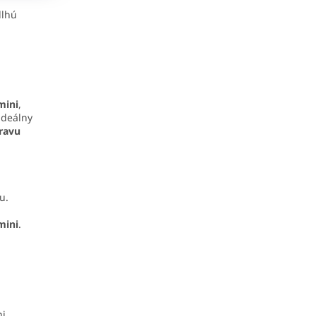
dlhú
mini
,
ideálny
ravu
u.
.
mini
.
i,