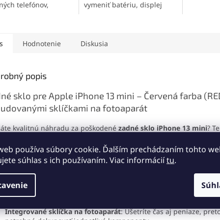
skvelý po
ných telefónov,
vymeniť batériu, displej
vysokú cit
roniky a jemných
alebo iné súčasti svojho
podporu 
iálov. Vytvára pevný,
mobilného telefónu
.
Touch. Id
užný spoj, ktorý
Obsahuje skrutkovače,
rýchlu a 
va otrasom, vode aj
otváracie nástroje, prísavku
s
Hodnotenie
Diskusia
displeja 
. Vďaka presnej
aj vyberač SIM karty. Vďaka
čnej špičke sa
tejto sade zvládnete
ducho nanáša aj na
demontáž mobilu aj v
robný popis
é súčiastky.
domácich podmienkach.
né sklo pre Apple iPhone 13 mini – Červená farba (RE
udovanými sklíčkami na fotoaparát
áte kvalitnú náhradu za poškodené
zadné sklo iPhone 13 mini
? T
ukt je ideálnym riešením pre opravu Vášho telefónu!
Zadné sklo i
 v červenej farbe
(RED) obsahuje tiež precízne zabudované sklíčka
web používa súbory cookie. Ďalším prechádzaním tohto w
aparát, čo zaručuje dokonalý vzhľad a funkčnost Vášho zariadenia.
ujete súhlas s ich používaním. Viac informácií
tu
.
čo si vybrať naše zadné sklo pre iPhone 13 mini?
tavenie
Súhl
Perfektná kompatibilita
: Sklo je presne navrhnuté pre model iP
mini, čo zaručuje jednoduchú montáž a perfektnú priľnavosť.
Integrované sklíčka na fotoaparát
: Ušetríte čas aj peniaze, pret