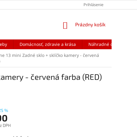
Prihlásenie
NÁKUPNÝ
Prázdny košík
KOŠÍK
reby
Domácnosť, zdravie a krása
Náhradné diely na mobi
ne 13 mini Zadné sklo + sklíčko kamery - červená
)
 kamery - červená farba (RED)
25 %
90
z DPH
ová