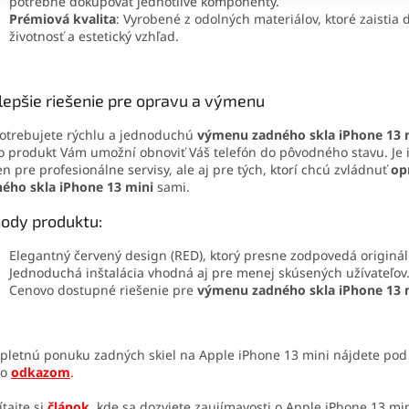
potrebné dokupovať jednotlivé komponenty.
Prémiová kvalita
: Vyrobené z odolných materiálov, ktoré zaistia 
životnosť a estetický vzhľad.
lepšie riešenie pre opravu a výmenu
otrebujete rýchlu a jednoduchú
výmenu zadného skla iPhone 13 
o produkt Vám umožní obnoviť Váš telefón do pôvodného stavu. Je 
en pre profesionálne servisy, ale aj pre tých, ktorí chcú zvládnuť
op
ého skla iPhone 13 mini
sami.
ody produktu:
Elegantný červený design (RED), ktorý presne zodpovedá originál
Jednoduchá inštalácia vhodná aj pre menej skúsených užívateľov
Cenovo dostupné riešenie pre
výmenu zadného skla iPhone 13 
letnú ponuku zadných skiel na Apple iPhone 13 mini nájdete pod
to
odkazom
.
ítajte si
článok
,
kde sa dozviete zaujímavosti o Apple iPhone 13 min