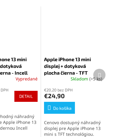
hone 13 mini
Apple iPhone 13 mini
+ dotyková
displej + dotyková
Ďalší
erna - Incell
plocha čierna - TFT
produkt
Vypredané
Skladom
(>5 ks)
é
ie
z DPH
€20,20 bez DPH
€24,90
DETAIL
Do košíka
ýhodný náhradný
k.
re Apple iPhone 13
Cenovo dostupný náhradný
dernou Incell
displej pre Apple iPhone 13
iou. Poskytuje
mini s TFT technológiou.