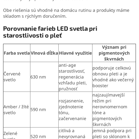
Obe riešenia sú vhodné na domácu rutinu a produkty máme
skladom s rýchlym doručením.
Porovnanie farieb LED svetla pri
starostlivosti o pleť
Význam pri
Farba svetla
Vlnová dĺžka
Hlavné využitie
pigmentových
škvrnách
anti-age
podporuje celkovú
starostlivosť,
Červené
obnovu pleti a je
630 nm
regenerácia
svetlo
vhodné ako večerný
vzhľadu pleti,
booster
pružnosť
najzaujímavejší
rozjasnenie,
režim pri
Amber / žlté
zjednotenie
nerovnomernom
590 nm
svetlo
tónu,
tóne a
začervenanie
pigmentových
škvrnách
citlivá a
jemná podpora pri
Zelené
520 nm
nevyrovnaná
pleti so sklonom k