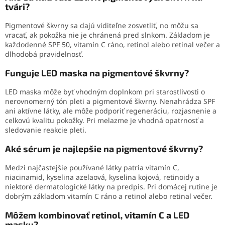
tvári?
Pigmentové škvrny sa dajú viditeľne zosvetliť, no môžu sa
vracať, ak pokožka nie je chránená pred slnkom. Základom je
každodenné SPF 50, vitamín C ráno, retinol alebo retinal večer a
dlhodobá pravidelnosť.
Funguje LED maska na pigmentové škvrny?
LED maska môže byť vhodným doplnkom pri starostlivosti o
nerovnomerný tón pleti a pigmentové škvrny. Nenahrádza SPF
ani aktívne látky, ale môže podporiť regeneráciu, rozjasnenie a
celkovú kvalitu pokožky. Pri melazme je vhodná opatrnosť a
sledovanie reakcie pleti.
Aké sérum je najlepšie na pigmentové škvrny?
Medzi najčastejšie používané látky patria vitamín C,
niacinamid, kyselina azelaová, kyselina kojová, retinoidy a
niektoré dermatologické látky na predpis. Pri domácej rutine je
dobrým základom vitamín C ráno a retinol alebo retinal večer.
Môžem kombinovať retinol, vitamín C a LED
masku?