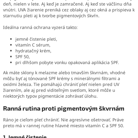
deň, nielen v lete. Aj keď je zamračené. Aj keď ste väčšinu dňa
vnútri. UVA žiarenie preniká cez oblaky aj cez okná a prispieva k
starnutiu pleti aj k tvorbe pigmentových škvŕn.
Ideálna ranná ochrana vyzerá takto:
jemné čistenie pleti,
vitamín C sérum,
hydratačný krém,
SPF 50,
pri dlhšom pobyte vonku opakovaná aplikácia SPF.
Ak máte sklony k melazme alebo tmavším škvrnám, vhodné
môžu byť aj tónované SPF krémy s minerálnymi filtrami a
oxidmi železa. Tie pomáhajú chrániť pleť nielen pred UV
žiarením, ale aj pred viditeľným svetlom, ktoré môže u
niektorých typov pigmentácie zohrávať úlohu.
Ranná rutina proti pigmentovým škvrnám
Ráno je cieľom pleť chrániť. Nie agresívne ošetrovať. Práve
preto má v rannej rutine hlavné miesto vitamín C a SPF 50.
1. Jemné čistenie