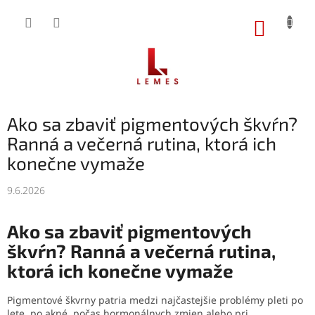
Prejsť
na
NÁKUP
obsah
KOŠÍK
Ako sa zbaviť pigmentových škvŕn?
Ranná a večerná rutina, ktorá ich
konečne vymaže
9.6.2026
Ako sa zbaviť pigmentových
škvŕn? Ranná a večerná rutina,
ktorá ich konečne vymaže
Pigmentové škvrny patria medzi najčastejšie problémy pleti po
lete, po akné, počas hormonálnych zmien alebo pri