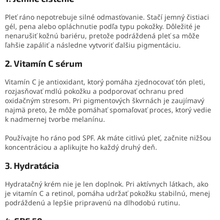
Pleť ráno nepotrebuje silné odmasťovanie. Stačí jemný čistiaci
gél, pena alebo opláchnutie podľa typu pokožky. Dôležité je
nenarušiť kožnú bariéru, pretože podráždená pleť sa môže
ľahšie zapáliť a následne vytvoriť ďalšiu pigmentáciu.
2. Vitamín C sérum
Vitamín C je antioxidant, ktorý pomáha zjednocovať tón pleti,
rozjasňovať mdlú pokožku a podporovať ochranu pred
oxidačným stresom. Pri pigmentových škvrnách je zaujímavý
najmä preto, že môže pomáhať spomaľovať proces, ktorý vedie
k nadmernej tvorbe melanínu.
Používajte ho ráno pod SPF. Ak máte citlivú pleť, začnite nižšou
koncentráciou a aplikujte ho každý druhý deň.
3. Hydratácia
Hydratačný krém nie je len doplnok. Pri aktívnych látkach, ako
je vitamín C a retinol, pomáha udržať pokožku stabilnú, menej
podráždenú a lepšie pripravenú na dlhodobú rutinu.