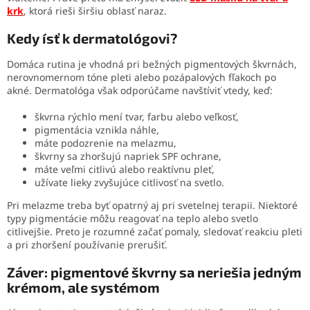
krk
, ktorá rieši širšiu oblasť naraz.
Kedy ísť k dermatológovi?
Domáca rutina je vhodná pri bežných pigmentových škvrnách,
nerovnomernom tóne pleti alebo pozápalových fľakoch po
akné. Dermatológa však odporúčame navštíviť vtedy, keď:
škvrna rýchlo mení tvar, farbu alebo veľkosť,
pigmentácia vznikla náhle,
máte podozrenie na melazmu,
škvrny sa zhoršujú napriek SPF ochrane,
máte veľmi citlivú alebo reaktívnu pleť,
užívate lieky zvyšujúce citlivosť na svetlo.
Pri melazme treba byť opatrný aj pri svetelnej terapii. Niektoré
typy pigmentácie môžu reagovať na teplo alebo svetlo
citlivejšie. Preto je rozumné začať pomaly, sledovať reakciu pleti
a pri zhoršení používanie prerušiť.
Záver: pigmentové škvrny sa neriešia jedným
krémom, ale systémom