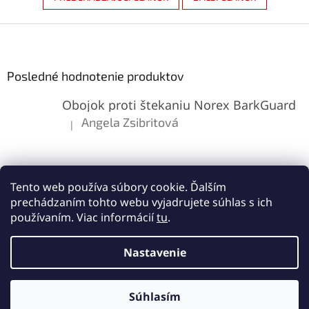
Z
á
p
ä
Posledné hodnotenie produktov
t
Obojok proti štekaniu Norex BarkGuard
i
e
Angela Zsibritová
|
Hodnotenie produktu je 5 z 5 hviezdičiek.
Tento web používa súbory cookie. Ďalším
prechádzaním tohto webu vyjadrujete súhlas s ich
používaním. Viac informácií
tu
.
Vytvoril Shoptet
Nastavenie
Copyright 2026
Lemes.sk
. Všetky práva vyhradené.
Upraviť
Súhlasím
nastavenie cookies