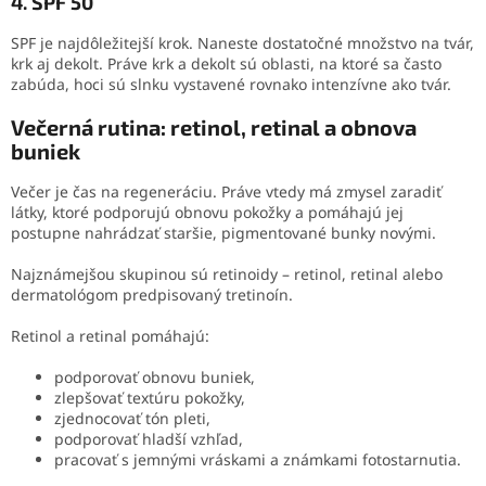
4. SPF 50
SPF je najdôležitejší krok. Naneste dostatočné množstvo na tvár,
krk aj dekolt. Práve krk a dekolt sú oblasti, na ktoré sa často
zabúda, hoci sú slnku vystavené rovnako intenzívne ako tvár.
Večerná rutina: retinol, retinal a obnova
buniek
Večer je čas na regeneráciu. Práve vtedy má zmysel zaradiť
látky, ktoré podporujú obnovu pokožky a pomáhajú jej
postupne nahrádzať staršie, pigmentované bunky novými.
Najznámejšou skupinou sú retinoidy – retinol, retinal alebo
dermatológom predpisovaný tretinoín.
Retinol a retinal pomáhajú:
podporovať obnovu buniek,
zlepšovať textúru pokožky,
zjednocovať tón pleti,
podporovať hladší vzhľad,
pracovať s jemnými vráskami a známkami fotostarnutia.