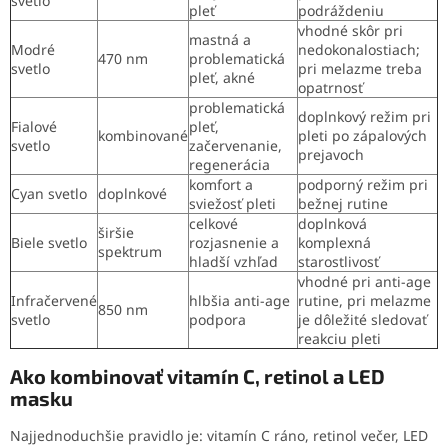
svetlo
pleť
podráždeniu
vhodné skôr pri
mastná a
Modré
nedokonalostiach;
470 nm
problematická
svetlo
pri melazme treba
pleť, akné
opatrnosť
problematická
doplnkový režim pri
Fialové
pleť,
kombinované
pleti po zápalových
svetlo
začervenanie,
prejavoch
regenerácia
komfort a
podporný režim pri
Cyan svetlo
doplnkové
sviežosť pleti
bežnej rutine
celkové
doplnková
širšie
Biele svetlo
rozjasnenie a
komplexná
spektrum
hladší vzhľad
starostlivosť
vhodné pri anti-age
Infračervené
hlbšia anti-age
rutine, pri melazme
850 nm
svetlo
podpora
je dôležité sledovať
reakciu pleti
Ako kombinovať vitamín C, retinol a LED
masku
Najjednoduchšie pravidlo je: vitamín C ráno, retinol večer, LED