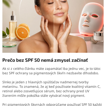
Prečo bez SPF 50 nemá zmysel začínať
Ak si z celého článku máte zapamätať iba jednu vec, je to táto:
bez SPF ochrany sa pigmentových škvŕn nezbavíte dlhodobo.
Slnko je jeden z hlavných spúšťačov nadmernej tvorby
melanínu. To znamená, že aj keď používate kvalitný vitamín C,
retinol alebo zosvetľujúce sérum, bez ochrany pred UV
žiarením môže pokožka stále vytvárať nový pigment.
Pri pigmentových škvrnách odporúčame používať SPF 50 každý