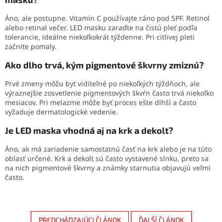
Áno, ale postupne. Vitamín C používajte ráno pod SPF. Retinol
alebo retinal večer. LED masku zaraďte na čistú pleť podľa
tolerancie, ideálne niekoľkokrát týždenne. Pri citlivej pleti
začnite pomaly.
Ako dlho trvá, kým pigmentové škvrny zmiznú?
Prvé zmeny môžu byť viditeľné po niekoľkých týždňoch, ale
výraznejšie zosvetlenie pigmentových škvŕn často trvá niekoľko
mesiacov. Pri melazme môže byť proces ešte dlhší a často
vyžaduje dermatologické vedenie.
Je LED maska vhodná aj na krk a dekolt?
Áno, ak má zariadenie samostatnú časť na krk alebo je na túto
oblasť určené. Krk a dekolt sú často vystavené slnku, preto sa
na nich pigmentové škvrny a známky starnutia objavujú veľmi
často.
PREDCHÁDZAJÚCI ČLÁNOK
ĎALŠÍ ČLÁNOK