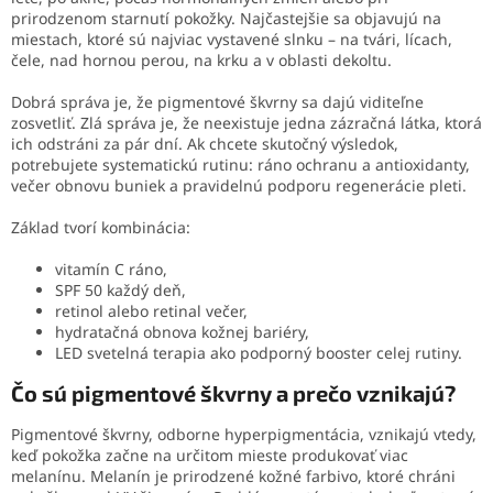
prirodzenom starnutí pokožky. Najčastejšie sa objavujú na
miestach, ktoré sú najviac vystavené slnku – na tvári, lícach,
čele, nad hornou perou, na krku a v oblasti dekoltu.
Dobrá správa je, že pigmentové škvrny sa dajú viditeľne
zosvetliť. Zlá správa je, že neexistuje jedna zázračná látka, ktorá
ich odstráni za pár dní. Ak chcete skutočný výsledok,
potrebujete systematickú rutinu: ráno ochranu a antioxidanty,
večer obnovu buniek a pravidelnú podporu regenerácie pleti.
Základ tvorí kombinácia:
vitamín C ráno,
SPF 50 každý deň,
retinol alebo retinal večer,
hydratačná obnova kožnej bariéry,
LED svetelná terapia ako podporný booster celej rutiny.
Čo sú pigmentové škvrny a prečo vznikajú?
Pigmentové škvrny, odborne hyperpigmentácia, vznikajú vtedy,
keď pokožka začne na určitom mieste produkovať viac
melanínu. Melanín je prirodzené kožné farbivo, ktoré chráni