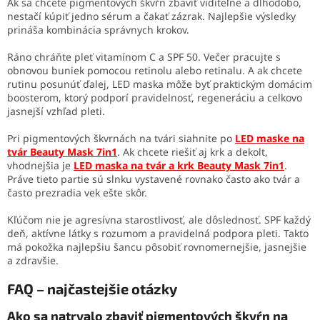
Ak sa chcete pigmentových škvŕn zbaviť viditeľne a dlhodobo,
nestačí kúpiť jedno sérum a čakať zázrak. Najlepšie výsledky
prináša kombinácia správnych krokov.
Ráno chráňte pleť vitamínom C a SPF 50. Večer pracujte s
obnovou buniek pomocou retinolu alebo retinalu. A ak chcete
rutinu posunúť ďalej, LED maska môže byť praktickým domácim
boosterom, ktorý podporí pravidelnosť, regeneráciu a celkovo
jasnejší vzhľad pleti.
Pri pigmentových škvrnách na tvári siahnite po
LED maske na
tvár Beauty Mask 7in1
. Ak chcete riešiť aj krk a dekolt,
vhodnejšia je
LED maska na tvár a krk Beauty Mask 7in1
.
Práve tieto partie sú slnku vystavené rovnako často ako tvár a
často prezradia vek ešte skôr.
Kľúčom nie je agresívna starostlivosť, ale dôslednosť. SPF každý
deň, aktívne látky s rozumom a pravidelná podpora pleti. Takto
má pokožka najlepšiu šancu pôsobiť rovnomernejšie, jasnejšie
a zdravšie.
FAQ – najčastejšie otázky
Ako sa natrvalo zbaviť pigmentových škvŕn na