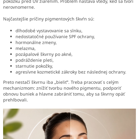
pokožku pred UV žiarením. Problém nastáva vtedy, keď sa tvorí
nerovnomerne.
Najčastejšie príčiny pigmentových škvŕn sú:
dlhodobé vystavovanie sa slnku,
nedostatočné používanie SPF ochrany,
hormonálne zmeny,
melazma,
pozápalové škvrny po akné,
podráždenie pleti,
starnutie pokožky,
agresívne kozmetické zákroky bez následnej ochrany.
Preto nestačí škvrnu iba „bieliť“. Treba pracovať s celým
mechanizmom: znížiť tvorbu nového pigmentu, podporiť
obnovu buniek a hlavne zabrániť tomu, aby sa škvrny opäť
prehlbovali.