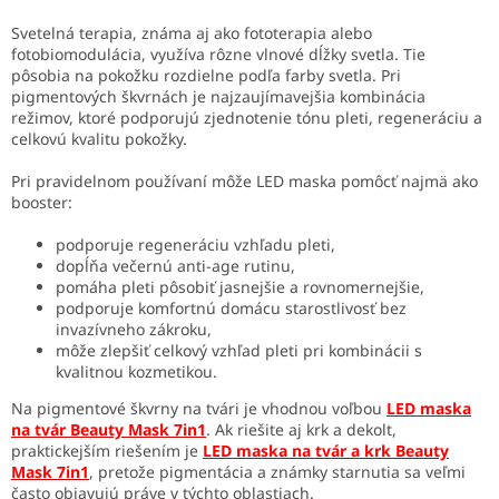
Svetelná terapia, známa aj ako fototerapia alebo
fotobiomodulácia, využíva rôzne vlnové dĺžky svetla. Tie
pôsobia na pokožku rozdielne podľa farby svetla. Pri
pigmentových škvrnách je najzaujímavejšia kombinácia
režimov, ktoré podporujú zjednotenie tónu pleti, regeneráciu a
celkovú kvalitu pokožky.
Pri pravidelnom používaní môže LED maska pomôcť najmä ako
booster:
podporuje regeneráciu vzhľadu pleti,
dopĺňa večernú anti-age rutinu,
pomáha pleti pôsobiť jasnejšie a rovnomernejšie,
podporuje komfortnú domácu starostlivosť bez
invazívneho zákroku,
môže zlepšiť celkový vzhľad pleti pri kombinácii s
kvalitnou kozmetikou.
Na pigmentové škvrny na tvári je vhodnou voľbou
LED maska
na tvár Beauty Mask 7in1
. Ak riešite aj krk a dekolt,
praktickejším riešením je
LED maska na tvár a krk Beauty
Mask 7in1
, pretože pigmentácia a známky starnutia sa veľmi
často objavujú práve v týchto oblastiach.