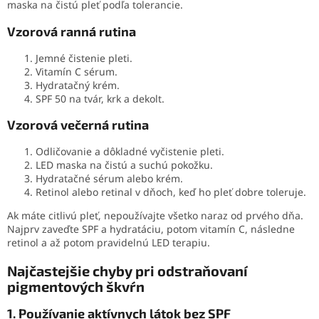
maska na čistú pleť podľa tolerancie.
Vzorová ranná rutina
Jemné čistenie pleti.
Vitamín C sérum.
Hydratačný krém.
SPF 50 na tvár, krk a dekolt.
Vzorová večerná rutina
Odličovanie a dôkladné vyčistenie pleti.
LED maska na čistú a suchú pokožku.
Hydratačné sérum alebo krém.
Retinol alebo retinal v dňoch, keď ho pleť dobre toleruje.
Ak máte citlivú pleť, nepoužívajte všetko naraz od prvého dňa.
Najprv zaveďte SPF a hydratáciu, potom vitamín C, následne
retinol a až potom pravidelnú LED terapiu.
Najčastejšie chyby pri odstraňovaní
pigmentových škvŕn
1. Používanie aktívnych látok bez SPF