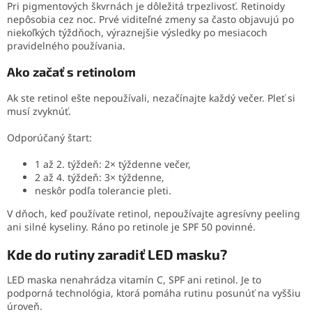
Pri pigmentových škvrnách je dôležitá trpezlivosť. Retinoidy
nepôsobia cez noc. Prvé viditeľné zmeny sa často objavujú po
niekoľkých týždňoch, výraznejšie výsledky po mesiacoch
pravidelného používania.
Ako začať s retinolom
Ak ste retinol ešte nepoužívali, nezačínajte každý večer. Pleť si
musí zvyknúť.
Odporúčaný štart:
1 až 2. týždeň: 2× týždenne večer,
2 až 4. týždeň: 3× týždenne,
neskôr podľa tolerancie pleti.
V dňoch, keď používate retinol, nepoužívajte agresívny peeling
ani silné kyseliny. Ráno po retinole je SPF 50 povinné.
Kde do rutiny zaradiť LED masku?
LED maska nenahrádza vitamín C, SPF ani retinol. Je to
podporná technológia, ktorá pomáha rutinu posunúť na vyššiu
úroveň.