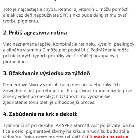
Toto je najčastejšia chyba. Retinol aj vitamín C môžu pomôcť,
ale ak cez deň nepoužívate SPF, slnko bude ďalej stimulovať
tvorbu pigmentu.
2. Príliš agresívna rutina
Viac neznamená lepšie. Kombinácia retinolu, kyselín, peelingov
a silného vitamínu C môže pleť podráždiť. Podráždenie môže
pri niektorých typoch pokožky viesť k ďalšej pozápalovej
pigmentácii.
3. Očakávanie výsledku za týždeň
Pigmentové škvrny vznikali často mesiace alebo roky. Ich
zosvetlenie tiež potrebuje čas. Pri správnej rutine môžete prvé
zmeny vidieť po niekoľkých týždňoch, no výraznejšie
zjednotenie tónu pleti je dlhodobejší proces.
4. Zabúdanie na krk a dekolt
Tvár končí až pri dekolte. Ak SPF a starostlivosť používate iba na
líca a čelo, pigmentové škvrny na krku a hrudníku budú stále
viditeľné. Práve preto má zmysel zvážiť
LED masku na tvár a