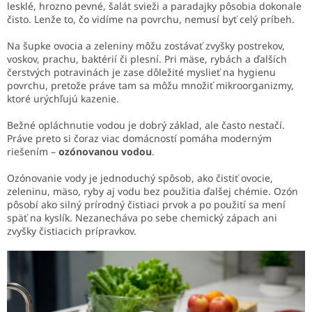
lesklé, hrozno pevné, šalát svieži a paradajky pôsobia dokonale
čisto. Lenže to, čo vidíme na povrchu, nemusí byť celý príbeh.
Na šupke ovocia a zeleniny môžu zostávať zvyšky postrekov,
voskov, prachu, baktérií či plesní. Pri mäse, rybách a ďalších
čerstvých potravinách je zase dôležité myslieť na hygienu
povrchu, pretože práve tam sa môžu množiť mikroorganizmy,
ktoré urýchľujú kazenie.
Bežné opláchnutie vodou je dobrý základ, ale často nestačí.
Práve preto si čoraz viac domácností pomáha moderným
riešením –
ozónovanou vodou
.
Ozónovanie vody je jednoduchý spôsob, ako čistiť ovocie,
zeleninu, mäso, ryby aj vodu bez použitia ďalšej chémie. Ozón
pôsobí ako silný prírodný čistiaci prvok a po použití sa mení
späť na kyslík. Nezanecháva po sebe chemický zápach ani
zvyšky čistiacich prípravkov.