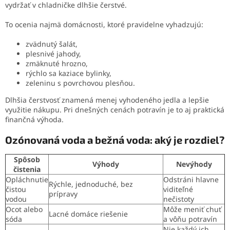
vydržať v chladničke dlhšie čerstvé.
To ocenia najmä domácnosti, ktoré pravidelne vyhadzujú:
zvädnutý šalát,
plesnivé jahody,
zmäknuté hrozno,
rýchlo sa kaziace bylinky,
zeleninu s povrchovou plesňou.
Dlhšia čerstvosť znamená menej vyhodeného jedla a lepšie
využitie nákupu. Pri dnešných cenách potravín je to aj praktická
finančná výhoda.
Ozónovaná voda a bežná voda: aký je rozdiel?
Spôsob
Výhody
Nevýhody
čistenia
Opláchnutie
Odstráni hlavne
Rýchle, jednoduché, bez
čistou
viditeľné
prípravy
vodou
nečistoty
Ocot alebo
Môže meniť chuť
Lacné domáce riešenie
sóda
a vôňu potravín
Nie každý ich