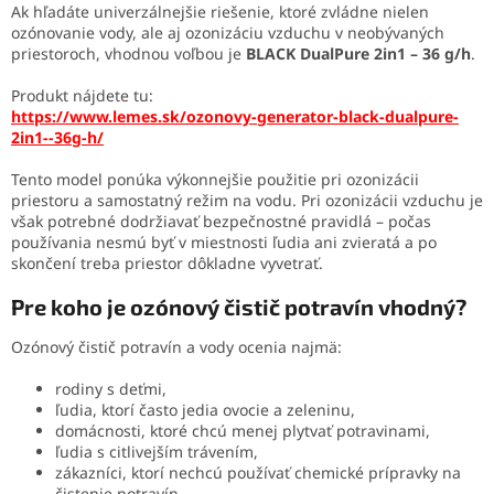
Ak hľadáte univerzálnejšie riešenie, ktoré zvládne nielen
ozónovanie vody, ale aj ozonizáciu vzduchu v neobývaných
priestoroch, vhodnou voľbou je
BLACK DualPure 2in1 – 36 g/h
.
Produkt nájdete tu:
https://www.lemes.sk/ozonovy-generator-black-dualpure-
2in1--36g-h/
Tento model ponúka výkonnejšie použitie pri ozonizácii
priestoru a samostatný režim na vodu. Pri ozonizácii vzduchu je
však potrebné dodržiavať bezpečnostné pravidlá – počas
používania nesmú byť v miestnosti ľudia ani zvieratá a po
skončení treba priestor dôkladne vyvetrať.
Pre koho je ozónový čistič potravín vhodný?
Ozónový čistič potravín a vody ocenia najmä:
rodiny s deťmi,
ľudia, ktorí často jedia ovocie a zeleninu,
domácnosti, ktoré chcú menej plytvať potravinami,
ľudia s citlivejším trávením,
zákazníci, ktorí nechcú používať chemické prípravky na
čistenie potravín,