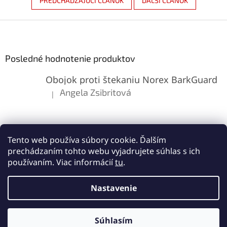
PREDCHÁDZAJÚCI ČLÁNOK
ĎALŠÍ ČLÁNOK
Z
á
p
ä
Posledné hodnotenie produktov
t
Obojok proti štekaniu Norex BarkGuard
i
e
Angela Zsibritová
|
Hodnotenie produktu je 5 z 5 hviezdičiek.
Tento web používa súbory cookie. Ďalším
prechádzaním tohto webu vyjadrujete súhlas s ich
používaním. Viac informácií
tu
.
Vytvoril Shoptet
Nastavenie
Copyright 2026
Lemes.sk
. Všetky práva vyhradené.
Upraviť
Súhlasím
nastavenie cookies