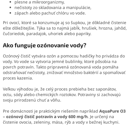
plesne a mikroorganizmy,
nečistoty zo skladovania a manipulácie,
zápach alebo pachuť chlóru vo vode.
Pri ovocí, ktoré sa konzumuje aj so šupkou, je dôkladné čistenie
ešte dôležitejšie. Týka sa to najmä jabĺk, hrušiek, hrozna, jahôd,
čučoriedok, paradajok, uhoriek alebo papriky.
Ako funguje ozónovanie vody?
Ozónový čistič vytvára ozón a pomocou hadičky ho privádza do
vody. Vo vode sa vytvoria jemné bublinky, ktoré pôsobia na
povrch potravín. Takto pripravená ozónovaná voda pomáha
odstraňovať nečistoty, znižovať množstvo baktérií a spomaľovať
proces kazenia.
Veľkou výhodou je, že celý proces prebieha bez saponátov,
octu, sódy alebo chemických roztokov. Potraviny si zachovajú
svoju prirodzenú chuť a vôňu.
Pre domácnosti je praktickým riešením napríklad
AquaPure O3
– ozónový čistič potravín a vody 600 mg/h
. Je určený na
čistenie ovocia, zeleniny, mäsa, rýb a vody v bežnej kuchyni.