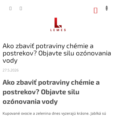
Prejsť
na
NÁKUP
obsah
KOŠÍK
Ako zbaviť potraviny chémie a
postrekov? Objavte silu ozónovania
vody
27.5.2026
Ako zbaviť potraviny chémie a
postrekov? Objavte silu
ozónovania vody
Kupované ovocie a zelenina dnes vyzerajú krásne. Jablká sú