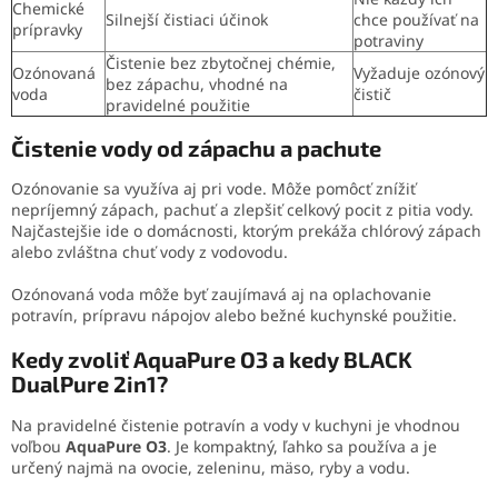
Chemické
Silnejší čistiaci účinok
chce používať na
prípravky
potraviny
Čistenie bez zbytočnej chémie,
Ozónovaná
Vyžaduje ozónový
bez zápachu, vhodné na
voda
čistič
pravidelné použitie
Čistenie vody od zápachu a pachute
Ozónovanie sa využíva aj pri vode. Môže pomôcť znížiť
nepríjemný zápach, pachuť a zlepšiť celkový pocit z pitia vody.
Najčastejšie ide o domácnosti, ktorým prekáža chlórový zápach
alebo zvláštna chuť vody z vodovodu.
Ozónovaná voda môže byť zaujímavá aj na oplachovanie
potravín, prípravu nápojov alebo bežné kuchynské použitie.
Kedy zvoliť AquaPure O3 a kedy BLACK
DualPure 2in1?
Na pravidelné čistenie potravín a vody v kuchyni je vhodnou
voľbou
AquaPure O3
. Je kompaktný, ľahko sa používa a je
určený najmä na ovocie, zeleninu, mäso, ryby a vodu.