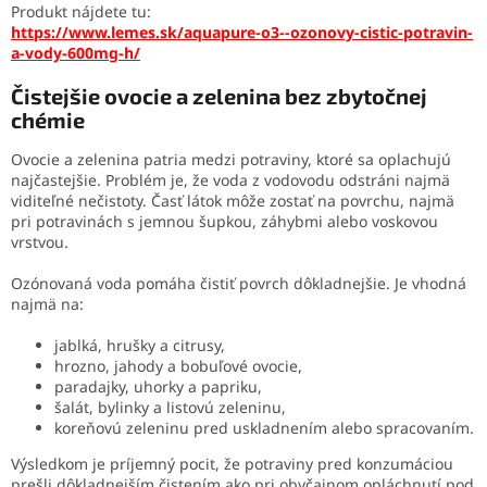
Produkt nájdete tu:
https://www.lemes.sk/aquapure-o3--ozonovy-cistic-potravin-
a-vody-600mg-h/
Čistejšie ovocie a zelenina bez zbytočnej
chémie
Ovocie a zelenina patria medzi potraviny, ktoré sa oplachujú
najčastejšie. Problém je, že voda z vodovodu odstráni najmä
viditeľné nečistoty. Časť látok môže zostať na povrchu, najmä
pri potravinách s jemnou šupkou, záhybmi alebo voskovou
vrstvou.
Ozónovaná voda pomáha čistiť povrch dôkladnejšie. Je vhodná
najmä na:
jablká, hrušky a citrusy,
hrozno, jahody a bobuľové ovocie,
paradajky, uhorky a papriku,
šalát, bylinky a listovú zeleninu,
koreňovú zeleninu pred uskladnením alebo spracovaním.
Výsledkom je príjemný pocit, že potraviny pred konzumáciou
prešli dôkladnejším čistením ako pri obyčajnom opláchnutí pod