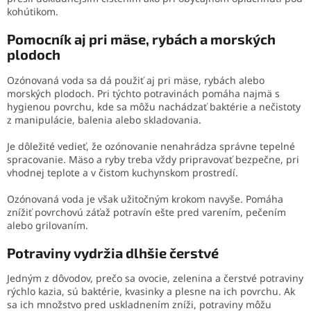
kohútikom.
Pomocník aj pri mäse, rybách a morských
plodoch
Ozónovaná voda sa dá použiť aj pri mäse, rybách alebo
morských plodoch. Pri týchto potravinách pomáha najmä s
hygienou povrchu, kde sa môžu nachádzať baktérie a nečistoty
z manipulácie, balenia alebo skladovania.
Je dôležité vedieť, že ozónovanie nenahrádza správne tepelné
spracovanie. Mäso a ryby treba vždy pripravovať bezpečne, pri
vhodnej teplote a v čistom kuchynskom prostredí.
Ozónovaná voda je však užitočným krokom navyše. Pomáha
znížiť povrchovú záťaž potravín ešte pred varením, pečením
alebo grilovaním.
Potraviny vydržia dlhšie čerstvé
Jedným z dôvodov, prečo sa ovocie, zelenina a čerstvé potraviny
rýchlo kazia, sú baktérie, kvasinky a plesne na ich povrchu. Ak
sa ich množstvo pred uskladnením zníži, potraviny môžu