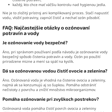
každý, kto chce mať väčšiu kontrolu nad hygienou jedla.
Nie je to zložitý prístroj ani komplikovaný proces. Stačí napustiť
vodu, vložiť potraviny, zapnúť čistič a nechať ozón pôsobiť.
FAQ: Najčastejšie otázky o ozónovaní
potravín a vody
Je ozónovanie vody bezpečné?
Áno, pri správnom používaní podľa návodu je ozónovanie vody
bezpečný spôsob čistenia potravín a vody. Ozón po použití
prirodzene mizne a mení sa späť na kyslík.
Dá sa ozónovanou vodou čistiť ovocie a zelenina?
Áno. Ozónovaná voda je vhodná na čistenie ovocia a zeleniny,
najmä ak sa konzumujú aj so šupkou. Pomáha odstrániť
nečistoty z povrchu a znížiť množstvo mikroorganizmov.
Pomáha ozónovanie pri zvyškoch postrekov?
Ozónovaná voda pomáha čistiť povrch ovocia a zeleniny