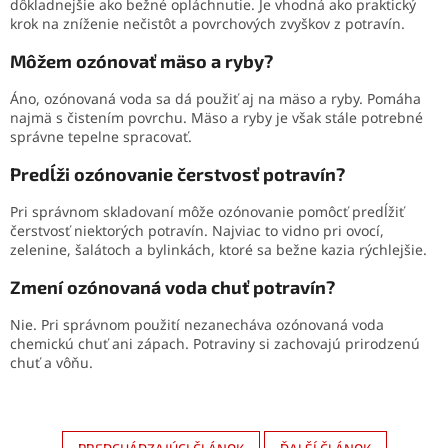
dôkladnejšie ako bežné opláchnutie. Je vhodná ako praktický
krok na zníženie nečistôt a povrchových zvyškov z potravín.
Môžem ozónovať mäso a ryby?
Áno, ozónovaná voda sa dá použiť aj na mäso a ryby. Pomáha
najmä s čistením povrchu. Mäso a ryby je však stále potrebné
správne tepelne spracovať.
Predĺži ozónovanie čerstvosť potravín?
Pri správnom skladovaní môže ozónovanie pomôcť predĺžiť
čerstvosť niektorých potravín. Najviac to vidno pri ovocí,
zelenine, šalátoch a bylinkách, ktoré sa bežne kazia rýchlejšie.
Zmení ozónovaná voda chuť potravín?
Nie. Pri správnom použití nezanecháva ozónovaná voda
chemickú chuť ani zápach. Potraviny si zachovajú prirodzenú
chuť a vôňu.