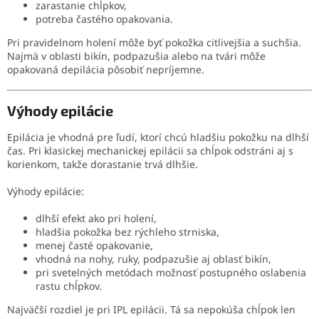
zarastanie chĺpkov,
potreba častého opakovania.
Pri pravidelnom holení môže byť pokožka citlivejšia a suchšia.
Najmä v oblasti bikín, podpazušia alebo na tvári môže
opakovaná depilácia pôsobiť nepríjemne.
Výhody epilácie
Epilácia je vhodná pre ľudí, ktorí chcú hladšiu pokožku na dlhší
čas. Pri klasickej mechanickej epilácii sa chĺpok odstráni aj s
korienkom, takže dorastanie trvá dlhšie.
Výhody epilácie:
dlhší efekt ako pri holení,
hladšia pokožka bez rýchleho strniska,
menej časté opakovanie,
vhodná na nohy, ruky, podpazušie aj oblasť bikín,
pri svetelných metódach možnosť postupného oslabenia
rastu chĺpkov.
Najväčší rozdiel je pri IPL epilácii. Tá sa nepokúša chĺpok len