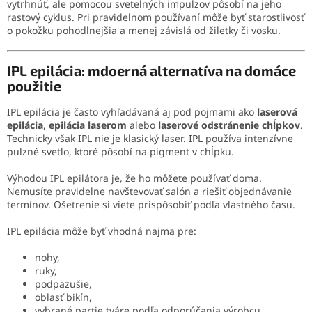
vytrhnúť, ale pomocou svetelných impulzov pôsobí na jeho
rastový cyklus. Pri pravidelnom používaní môže byť starostlivosť
o pokožku pohodlnejšia a menej závislá od žiletky či vosku.
IPL epilácia: mdoerná alternatíva na domáce
použitie
IPL epilácia je často vyhľadávaná aj pod pojmami ako
laserová
epilácia
,
epilácia laserom
alebo
laserové odstránenie chĺpkov
.
Technicky však IPL nie je klasický laser. IPL používa intenzívne
pulzné svetlo, ktoré pôsobí na pigment v chĺpku.
Výhodou IPL epilátora je, že ho môžete používať doma.
Nemusíte pravidelne navštevovať salón a riešiť objednávanie
termínov. Ošetrenie si viete prispôsobiť podľa vlastného času.
IPL epilácia môže byť vhodná najmä pre:
nohy,
ruky,
podpazušie,
oblasť bikín,
vybrané partie tváre podľa odporúčania výrobcu,