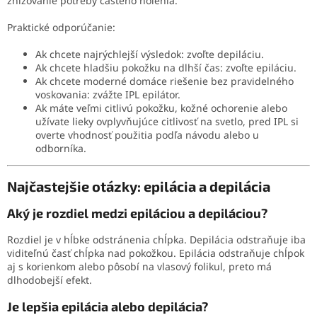
znižovanie potreby častého holenia.
Praktické odporúčanie:
Ak chcete najrýchlejší výsledok: zvoľte depiláciu.
Ak chcete hladšiu pokožku na dlhší čas: zvoľte epiláciu.
Ak chcete moderné domáce riešenie bez pravidelného
voskovania: zvážte IPL epilátor.
Ak máte veľmi citlivú pokožku, kožné ochorenie alebo
užívate lieky ovplyvňujúce citlivosť na svetlo, pred IPL si
overte vhodnosť použitia podľa návodu alebo u
odborníka.
Najčastejšie otázky: epilácia a depilácia
Aký je rozdiel medzi epiláciou a depiláciou?
Rozdiel je v hĺbke odstránenia chĺpka. Depilácia odstraňuje iba
viditeľnú časť chĺpka nad pokožkou. Epilácia odstraňuje chĺpok
aj s korienkom alebo pôsobí na vlasový folikul, preto má
dlhodobejší efekt.
Je lepšia epilácia alebo depilácia?