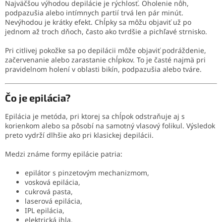
Najväčšou výhodou depilácie je rýchlosť. Oholenie nôh,
podpazušia alebo intímnych partií trvá len pár minút.
Nevýhodou je krátky efekt. Chĺpky sa môžu objaviť už po
jednom až troch dňoch, často ako tvrdšie a pichľavé strnisko.
Pri citlivej pokožke sa po depilácii môže objaviť podráždenie,
začervenanie alebo zarastanie chĺpkov. To je časté najmä pri
pravidelnom holení v oblasti bikín, podpazušia alebo tváre.
Čo je epilácia?
Epilácia je metóda, pri ktorej sa chĺpok odstraňuje aj s
korienkom alebo sa pôsobí na samotný vlasový folikul. Výsledok
preto vydrží dlhšie ako pri klasickej depilácii.
Medzi známe formy epilácie patria:
epilátor s pinzetovým mechanizmom,
vosková epilácia,
cukrová pasta,
laserová epilácia,
IPL epilácia,
elektrická ihla.