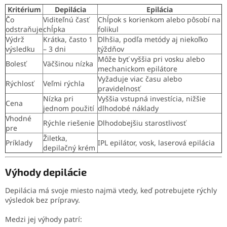
Kritérium
Depilácia
Epilácia
Čo
Viditeľnú časť
Chĺpok s korienkom alebo pôsobí na
odstraňuje
chĺpka
folikul
Výdrž
Krátka, často 1
Dlhšia, podľa metódy aj niekoľko
výsledku
– 3 dni
týždňov
Môže byť vyššia pri vosku alebo
Bolesť
Väčšinou nízka
mechanickom epilátore
Vyžaduje viac času alebo
Rýchlosť
Veľmi rýchla
pravidelnosť
Nízka pri
Vyššia vstupná investícia, nižšie
Cena
jednom použití
dlhodobé náklady
Vhodné
Rýchle riešenie
Dlhodobejšiu starostlivosť
pre
Žiletka,
Príklady
IPL epilátor, vosk, laserová epilácia
depilačný krém
Výhody depilácie
Depilácia má svoje miesto najmä vtedy, keď potrebujete rýchly
výsledok bez prípravy.
Medzi jej výhody patrí: