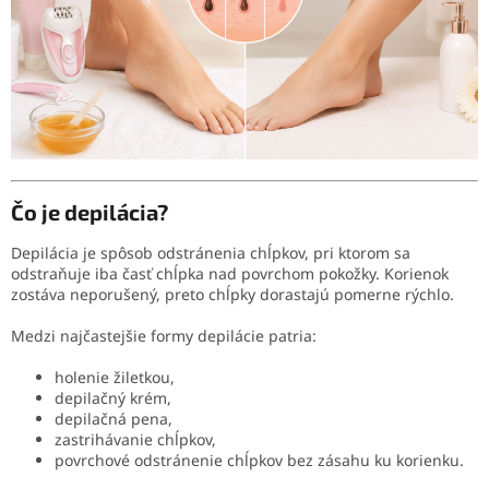
Čo je depilácia?
Depilácia je spôsob odstránenia chĺpkov, pri ktorom sa
odstraňuje iba časť chĺpka nad povrchom pokožky. Korienok
zostáva neporušený, preto chĺpky dorastajú pomerne rýchlo.
Medzi najčastejšie formy depilácie patria:
holenie žiletkou,
depilačný krém,
depilačná pena,
zastrihávanie chĺpkov,
povrchové odstránenie chĺpkov bez zásahu ku korienku.