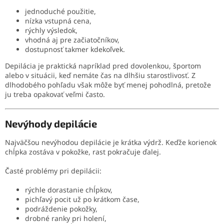
jednoduché použitie,
nízka vstupná cena,
rýchly výsledok,
vhodná aj pre začiatočníkov,
dostupnosť takmer kdekoľvek.
Depilácia je praktická napríklad pred dovolenkou, športom
alebo v situácii, keď nemáte čas na dlhšiu starostlivosť. Z
dlhodobého pohľadu však môže byť menej pohodlná, pretože
ju treba opakovať veľmi často.
Nevýhody depilácie
Najväčšou nevýhodou depilácie je krátka výdrž. Keďže korienok
chĺpka zostáva v pokožke, rast pokračuje ďalej.
Časté problémy pri depilácii:
rýchle dorastanie chĺpkov,
pichľavý pocit už po krátkom čase,
podráždenie pokožky,
drobné ranky pri holení,