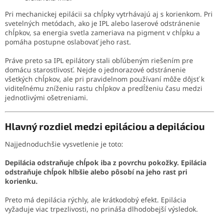
Pri mechanickej epilácii sa chĺpky vytrhávajú aj s korienkom. Pri
svetelných metódach, ako je IPL alebo laserové odstránenie
chĺpkov, sa energia svetla zameriava na pigment v chĺpku a
pomáha postupne oslabovať jeho rast.
Práve preto sa IPL epilátory stali obľúbeným riešením pre
domácu starostlivosť. Nejde o jednorazové odstránenie
všetkých chĺpkov, ale pri pravidelnom používaní môže dôjsť k
viditeľnému zníženiu rastu chĺpkov a predĺženiu času medzi
jednotlivými ošetreniami.
Hlavný rozdiel medzi epiláciou a depiláciou
Najjednoduchšie vysvetlenie je toto:
Depilácia odstraňuje chĺpok iba z povrchu pokožky. Epilácia
odstraňuje chĺpok hlbšie alebo pôsobí na jeho rast pri
korienku.
Preto má depilácia rýchly, ale krátkodobý efekt. Epilácia
vyžaduje viac trpezlivosti, no prináša dlhodobejší výsledok.