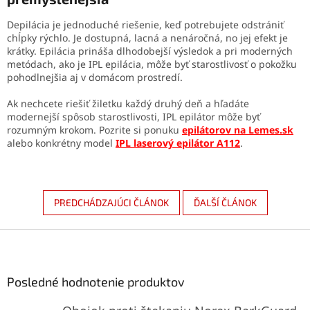
Depilácia je jednoduché riešenie, keď potrebujete odstrániť
chĺpky rýchlo. Je dostupná, lacná a nenáročná, no jej efekt je
krátky. Epilácia prináša dlhodobejší výsledok a pri moderných
metódach, ako je IPL epilácia, môže byť starostlivosť o pokožku
pohodlnejšia aj v domácom prostredí.
Ak nechcete riešiť žiletku každý druhý deň a hľadáte
modernejší spôsob starostlivosti, IPL epilátor môže byť
rozumným krokom. Pozrite si ponuku
epilátorov na Lemes.sk
alebo konkrétny model
IPL laserový epilátor A112
.
PREDCHÁDZAJÚCI ČLÁNOK
ĎALŠÍ ČLÁNOK
Z
á
p
ä
Posledné hodnotenie produktov
t