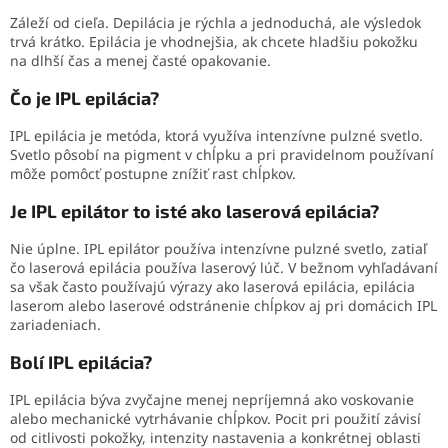
Záleží od cieľa. Depilácia je rýchla a jednoduchá, ale výsledok
trvá krátko. Epilácia je vhodnejšia, ak chcete hladšiu pokožku
na dlhší čas a menej časté opakovanie.
Čo je IPL epilácia?
IPL epilácia je metóda, ktorá využíva intenzívne pulzné svetlo.
Svetlo pôsobí na pigment v chĺpku a pri pravidelnom používaní
môže pomôcť postupne znížiť rast chĺpkov.
Je IPL epilátor to isté ako laserová epilácia?
Nie úplne. IPL epilátor používa intenzívne pulzné svetlo, zatiaľ
čo laserová epilácia používa laserový lúč. V bežnom vyhľadávaní
sa však často používajú výrazy ako laserová epilácia, epilácia
laserom alebo laserové odstránenie chĺpkov aj pri domácich IPL
zariadeniach.
Bolí IPL epilácia?
IPL epilácia býva zvyčajne menej nepríjemná ako voskovanie
alebo mechanické vytrhávanie chĺpkov. Pocit pri použití závisí
od citlivosti pokožky, intenzity nastavenia a konkrétnej oblasti