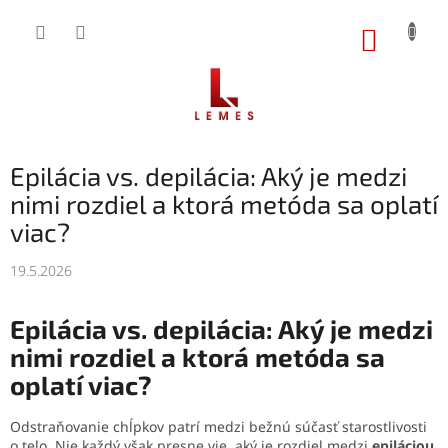
Prejsť
na
NÁKUP
obsah
KOŠÍK
Epilácia vs. depilácia: Aký je medzi
nimi rozdiel a ktorá metóda sa oplatí
viac?
19.5.2026
Epilácia vs. depilácia: Aký je medzi
nimi rozdiel a ktorá metóda sa
oplatí viac?
Odstraňovanie chĺpkov patrí medzi bežnú súčasť starostlivosti
o telo. Nie každý však presne vie, aký je rozdiel medzi
epiláciou