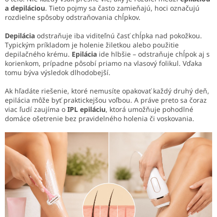
a depiláciou
. Tieto pojmy sa často zamieňajú, hoci označujú
rozdielne spôsoby odstraňovania chĺpkov.
Depilácia
odstraňuje iba viditeľnú časť chĺpka nad pokožkou.
Typickým príkladom je holenie žiletkou alebo použitie
depilačného krému.
Epilácia
ide hlbšie – odstraňuje chĺpok aj s
korienkom, prípadne pôsobí priamo na vlasový folikul. Vďaka
tomu býva výsledok dlhodobejší.
Ak hľadáte riešenie, ktoré nemusíte opakovať každý druhý deň,
epilácia môže byť praktickejšou voľbou. A práve preto sa čoraz
viac ľudí zaujíma o
IPL epiláciu
, ktorá umožňuje pohodlné
domáce ošetrenie bez pravidelného holenia či voskovania.