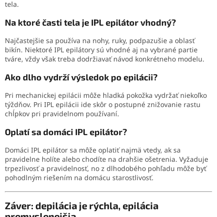
tela.
Na ktoré časti tela je IPL epilátor vhodný?
Najčastejšie sa používa na nohy, ruky, podpazušie a oblasť
bikín. Niektoré IPL epilátory sú vhodné aj na vybrané partie
tváre, vždy však treba dodržiavať návod konkrétneho modelu.
Ako dlho vydrží výsledok po epilácii?
Pri mechanickej epilácii môže hladká pokožka vydržať niekoľko
týždňov. Pri IPL epilácii ide skôr o postupné znižovanie rastu
chĺpkov pri pravidelnom používaní.
Oplatí sa domáci IPL epilátor?
Domáci IPL epilátor sa môže oplatiť najmä vtedy, ak sa
pravidelne holíte alebo chodíte na drahšie ošetrenia. Vyžaduje
trpezlivosť a pravidelnosť, no z dlhodobého pohľadu môže byť
pohodlným riešením na domácu starostlivosť.
Záver: depilácia je rýchla, epilácia
premyslenejšia