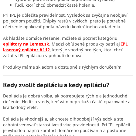
ľudí, ktorí chcú obmedziť časté holenie.
Pri IPL je dôležitá pravidelnosť. Výsledok sa zvyčajne neobjaví
po jednom použití. Chĺpky rastú v cykloch, preto je potrebné
ošetrenie opakovať podľa návodu konkrétneho zariadenia.
Ak hľadáte domáce riešenie, môžete si pozrieť kategóriu
epilátory na Lemes.sk
. Medzi obľúbené produkty patrí aj
IPL
laserový epilátor A112
, ktorý je vhodný pre tých, ktorí chcú
začať s IPL epiláciou v pohodlí domova.
Produkty máme skladom a dostupné s rýchlym doručením.
Kedy zvoliť depiláciu a kedy epiláciu?
Depilácia je dobrá voľba, ak potrebujete rýchle a jednoduché
riešenie. Hodí sa vtedy, keď vám neprekáža časté opakovanie a
krátkodobý efekt.
Epilácia je vhodnejšia, ak chcete dlhodobejší výsledok a ste
ochotní venovať starostlivosti viac pravidelnosti. Pri IPL epilácii
je výhodou najmä komfort domáceho používania a postupné