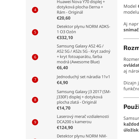
Huawei Nova Y70 displej +
Model
dotyková plocha čierna +
modelu
Rám - Originál
€20,60
Aj napr
Detektor plynu NORM ADKS-
snímač
1 O3 Ozón
€332,10
Samsung Galaxy A52 4G /
Rozm
A52 5G / A52s 5G - Kryt zadný
+ kryt fotoaparátu, farba
Rozmer
modrá (Awesome Blue)
ovláda
€6,40
aj náro
Jednoduchý set náradia 11v1
€4,90
Dizajn 
funkčno
Samsung Galaxy J3 2017 (SM-
J330F) displej + dotyková
plocha zlatá - Originál
Použi
€14,70
Laserový merač vzdialenosti
Samsun
DCA200 s kamerou
každod
€124,90
úložisk
Detektor plynu NORM NM-