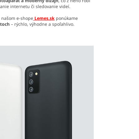
fotoaparát a moderný dizajn
, čo z neho robí
nie internetu či sledovanie videí.
 v našom e-shope
Lemes.sk
ponúkame
ntoch
– rýchlo, výhodne a spoľahlivo.