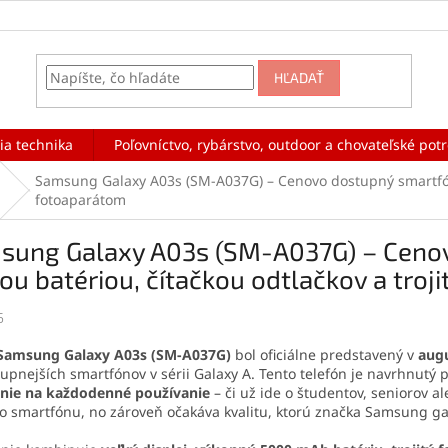
HĽADAŤ
ia technika
Poľovníctvo, rybárstvo, outdoor a chovateľské pot
Samsung Galaxy A03s (SM-A037G) – Cenovo dostupný smartfón s
fotoaparátom
sung Galaxy A03s (SM-A037G) – Cenov
ou batériou, čítačkou odtlačkov a tro
5
Samsung Galaxy A03s (SM-A037G)
bol oficiálne predstavený v
aug
upnejších smartfónov v sérii Galaxy A. Tento telefón je navrhnutý p
enie na každodenné používanie
– či už ide o študentov, seniorov a
 smartfónu, no zároveň očakáva kvalitu, ktorú značka Samsung ga