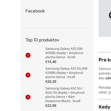
Facebook
Top 10 produktov
Samsung Galaxy A55 (SM-
A556B) displej + dotyková
plocha čierna - Incell
Pre 
€15,40
Samsung Galaxy A33 5G (SM-
Samsun
A336B) displej + dotyková
potrebu
plocha čierna - Incell
ako
zál
€20,20
Ponúka 
Samsung Galaxy A52 5G /
volať, 
A52s 5G displej + dotyková
plocha čierna + Rám
(Awesome Black) - Incell
€22,90
Kedy 