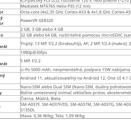
6,5-palcový PLS LCD, rozlíšenie 720 x 1600 pixelov (~270 
Mediatek MT6765 Helio P35 (12 nm)
or
Octa-core (4x2,35 GHz Cortex-A53 & 4x1,8 GHz Cortex-A5
ký
PowerVR GE8320
or
2 GB, 3 GB alebo 4 GB
ko
32 GB alebo 64 GB, rozšíriteľné pomocou microSDXC (sam
Trojitý: 13 MP, f/2.2 (širokouhlý), AF; 2 MP, f/2.4 (makro); 
arát
1080p@30fps
5 MP, f/2.2
arát
Li-Po 5000 mAh, nevymeniteľná, podpora 15W nabíjania
čný
Android 11, aktualizovateľný na Android 12, One UI 4.1 
m
Nano-SIM alebo Dual SIM (Nano-SIM, duálny pohotovost
y
Bočne umiestnený snímač odtlačkov prstov, akceleromete
Čierna, Modrá, Biela
SM-A037F, SM-A037F/DS, SM-A037M, SM-A037G, SM-A03
y
S135DL
U
Hlava: 0,36 W/kg; Telo: 1,09 W/kg