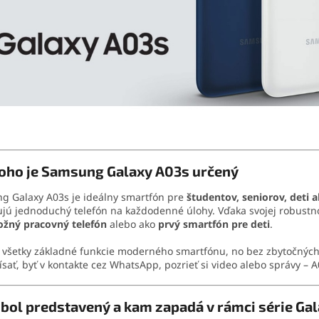
koho je Samsung Galaxy A03s určený
g Galaxy A03s je ideálny smartfón pre
študentov, seniorov, deti
jú jednoduchý telefón na každodenné úlohy. Vďaka svojej robustno
ožný pracovný telefón
alebo ako
prvý smartfón pre deti
.
všetky základné funkcie moderného smartfónu, no bez zbytočných k
písať, byť v kontakte cez WhatsApp, pozrieť si video alebo správy – A
bol predstavený a kam zapadá v rámci série Gal