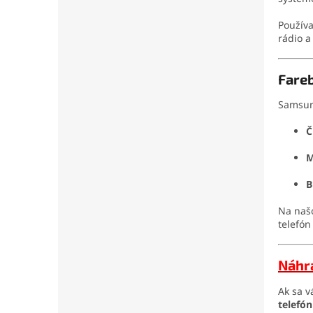
Používa
rádio a
Fareb
Samsun
Č
M
B
Na naš
telefón
Náhr
Ak sa 
telefón