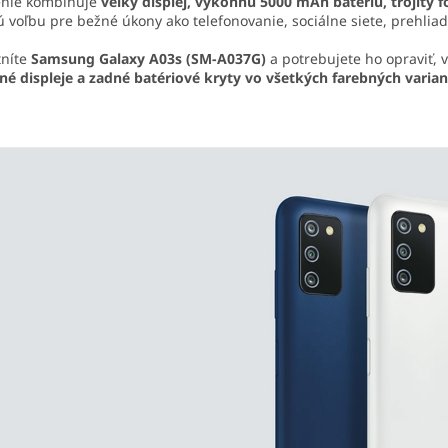
enie kombinuje
veľký displej, výkonnú 5000 mAh batériu, trojitý 
 voľbu pre bežné úkony ako telefonovanie, sociálne siete, prehliada
tníte
Samsung Galaxy A03s (SM-A037G)
a potrebujete ho opraviť,
né displeje a zadné batériové kryty vo všetkých farebných varia