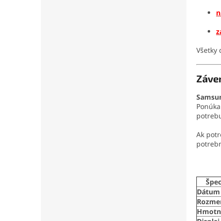
n
z
Všetky 
Záve
Samsun
Ponúk
potrebu
Ak pot
potrebn
Špec
Dátum 
Rozme
Hmotn