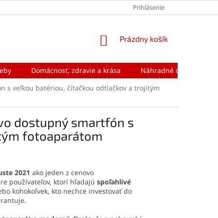
Prihlásenie
NÁKUPNÝ
Prázdny košík
KOŠÍK
reby
Domácnosť, zdravie a krása
Náhradné diely na mobi
 veľkou batériou, čítačkou odtlačkov a trojitým
o dostupný smartfón s
jitým fotoaparátom
uste 2021
ako jeden z cenovo
re používateľov, ktorí hľadajú
spoľahlivé
lebo kohokoľvek, kto nechce investovať do
rantuje.