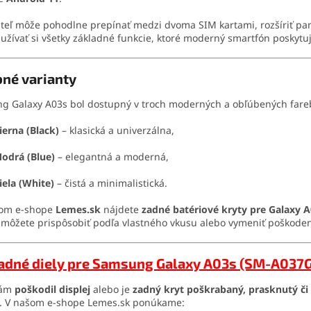
teľ môže pohodlne prepínať medzi dvoma SIM kartami, rozšíriť pa
 užívať si všetky základné funkcie, ktoré moderný smartfón poskytuj
né varianty
g Galaxy A03s bol dostupný v troch moderných a obľúbených fare
ierna (Black)
– klasická a univerzálna,
odrá (Blue)
– elegantná a moderná,
iela (White)
– čistá a minimalistická.
om e-shope
Lemes.sk
nájdete
zadné batériové kryty pre Galaxy A
 môžete prispôsobiť podľa vlastného vkusu alebo vymeniť poškodený
adné diely pre Samsung Galaxy A03s (SM-A037G
vám
poškodil displej
alebo je
zadný kryt poškrabaný, prasknutý č
. V našom e-shope Lemes.sk ponúkame: