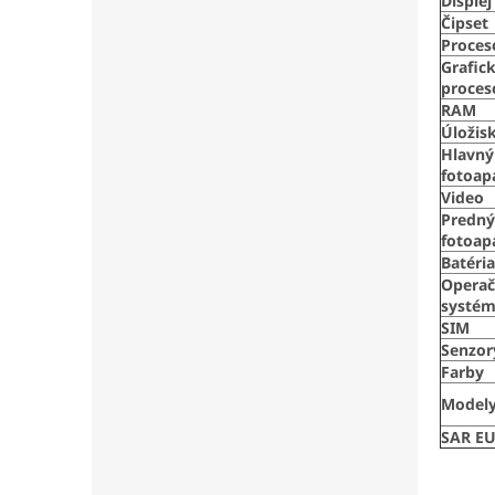
Displej
Čipset
Proces
Grafic
proces
RAM
Úložis
Hlavný
fotoap
Video
Predný
fotoap
Batéria
Opera
systé
SIM
Senzor
Farby
Model
SAR E