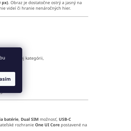
 px)
. Obraz je dostatočne ostrý a jasný na
ie videí či hranie nenáročných hier.
ebu
tejto cenovej kategórii,
asím
g.
ia batérie
,
Dual SIM
možnosť,
USB-C
ateľské rozhranie
One UI Core
postavené na