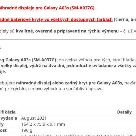
áhradné displeje pre Galaxy A03s (SM-A037G)
,
adné batériové kryty vo všetkých dostupných farbách
(čierna, bi
diely sú
kvalitné, overené a pripravené na rýchlu výmenu
– či už 
r
g Galaxy A03s (SM-A037G)
je skvelou voľbou pre tých, ktorí hľada
a
veľký displej, výdrž na dva dni, jednoduché ovládanie a všetky 
je.
rebujete
náhradný displej alebo zadný kryt pre Galaxy A03s
, navš
é pre rýchlu, cenovo výhodnú a spoľahlivú opravu.
ifikácia
Detaily
vydania
August 2021
ry
164,2 x 75,9 x 9,1 mm
osť
196 g