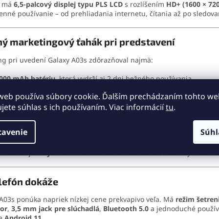
n má
6,5-palcový displej typu PLS LCD
s rozlíšením
HD+ (1600 × 720
nné používanie – od prehliadania internetu, čítania až po sledovan
ý marketingový ťahák pri predstavení
g pri uvedení Galaxy A03s zdôrazňoval najmä:
000 mAh batériu
, ktorá vydrží aj 2 dni bežného používania,
web používa súbory cookie. Ďalším prechádzaním tohto w
ítačku odtlačkov prstov umiestnenú na boku
, čo bolo novinkou v 
ujete súhlas s ich používaním. Viac informácií
tu
.
rojitý fotoaparát na zadnej strane
,
tavenie
Súhl
eľký displej vhodný na multimédiá
,
 samozrejme
výhodnú cenu
v kombinácii s kvalitou značky Samsun
lefón dokáže
A03s ponúka napriek nízkej cene prekvapivo veľa. Má
režim šetren
or
,
3,5 mm jack pre slúchadlá
,
Bluetooth 5.0
a jednoduché použív
me
Android 11
.