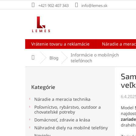
Prejsť
+421 902 407 343
info@lemes.sk
na
obsah
Vrátenie tovaru a reklamácie
Náradie a merac
Informácie o mobilných
Domov
Blog
telefónoch
B
Sam
o
Preskočiť
č
veľk
Kategórie
kategórie
n
ý
6.4.202
Náradie a meracia technika
p
Poľovníctvo, rybárstvo, outdoor a
Model
a
chovateľské potreby
najdost
n
zariad
Domácnosť, zdravie a krása
e
drahého
Náhradné diely na mobilné telefóny
l
Novinky