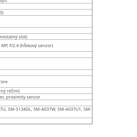
ppi)
3)
ostatný slot)
2 MP, f/2.4 (hĺbkový senzor)
Core
ný režim)
r, proximity senzor
7U, SM-S134DL, SM-A037W, SM-A037U1, SM-