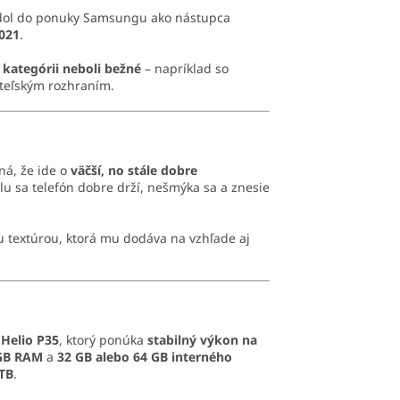
dol do ponuky Samsungu ako nástupca
2021
.
 kategórii neboli bežné
– napríklad so
ateľským rozhraním.
ná, že ide o
väčší, no stále dobre
u sa telefón dobre drží, nešmýka sa a znesie
u textúrou, ktorá mu dodáva na vzhľade aj
Helio P35
, ktorý ponúka
stabilný výkon na
 GB RAM
a
32 GB alebo 64 GB interného
 TB
.