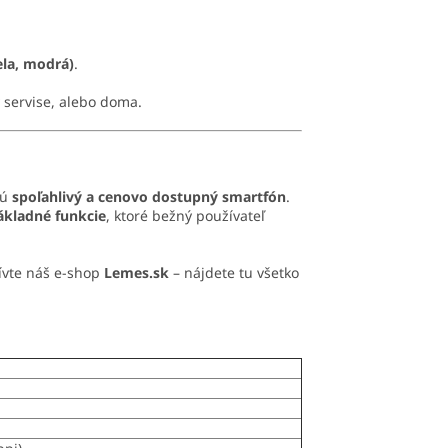
ela, modrá)
.
v servise, alebo doma.
jú
spoľahlivý a cenovo dostupný smartfón
.
základné funkcie
, ktoré bežný používateľ
tívte náš e-shop
Lemes.sk
– nájdete tu všetko