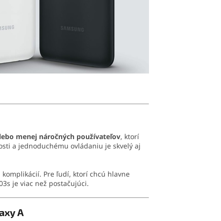
 alebo menej náročných používateľov
, ktorí
sti a jednoduchému ovládaniu je skvelý aj
omplikácií. Pre ľudí, ktorí chcú hlavne
03s je viac než postačujúci.
axy A