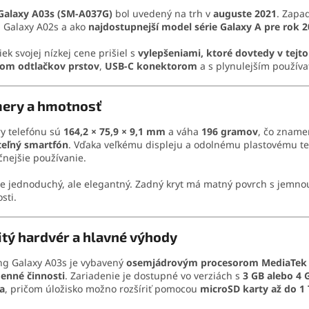
Galaxy A03s (SM-A037G)
bol uvedený na trh v
auguste 2021
. Zapa
 Galaxy A02s a ako
najdostupnejší model série Galaxy A pre rok 
iek svojej nízkej cene prišiel s
vylepšeniami, ktoré dovtedy v tejto
om odtlačkov prstov
,
USB-C konektorom
a s plynulejším použív
ery a hmotnosť
y telefónu sú
164,2 × 75,9 × 9,1 mm
a váha
196 gramov
, čo zname
teľný smartfón
. Vďaka veľkému displeju a odolnému plastovému tel
čnejšie používanie.
je jednoduchý, ale elegantný. Zadný kryt má matný povrch s jemno
sti.
tý hardvér a hlavné výhody
g Galaxy A03s je vybavený
osemjádrovým procesorom MediaTek 
enné činnosti
. Zariadenie je dostupné vo verziách s
3 GB alebo 4
a
, pričom úložisko možno rozšíriť pomocou
microSD karty až do 1