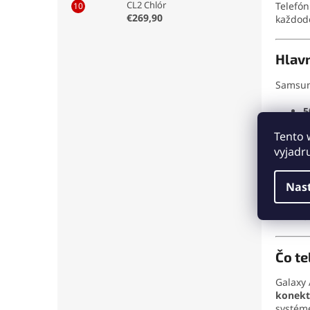
CL2 Chlór
Telefó
€269,90
každode
Hlavn
Samsun
5
Tento 
č
vyjadr
t
Nas
v
a
Čo te
Galaxy 
konekt
systé