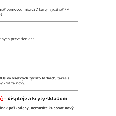
mäť pomocou microSD karty, využívať FM
e.
bných prevedeniach:
03s vo všetkých týchto farbách
, takže si
 kryt za nový.
)
– displeje a kryty skladom
i inak poškodený
,
nemusíte kupovať nový