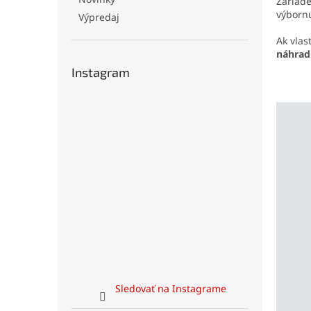
Zariad
výbornú
Výpredaj
Ak vlas
náhrad
Instagram
Sledovať na Instagrame