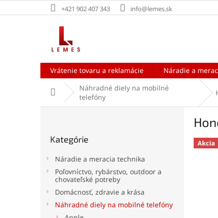
Prejsť
+421 902 407 343
info@lemes.sk
na
obsah
Vrátenie tovaru a reklamácie
Náradie a merac
Náhradné diely na mobilné
Domov
telefóny
B
Hono
o
Preskočiť
č
Kategórie
kategórie
n
Akcia
ý
Náradie a meracia technika
p
Poľovníctvo, rybárstvo, outdoor a
a
chovateľské potreby
n
Domácnosť, zdravie a krása
e
Náhradné diely na mobilné telefóny
l
Apple