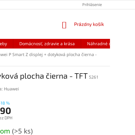
Prihlásenie
NÁKUPNÝ
Prázdny košík
KOŠÍK
reby
Domácnosť, zdravie a krása
Náhradné diely na mobi
wei P Smart Z displej + dotyková plocha čierna -
yková plocha čierna - TFT
5261
a:
Huawei
–18 %
,90
ez DPH
ová
dom
(>5 ks)