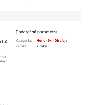
zhľad zariadenia.
pôvodný vzhľad telefónu.
e kryt batérie aj
Obsahuje kryt batérie aj
jektívu pre
ochranné sklíčko objektívu.
otoaparátu.
Ideálne riešenie na
iešenie pre
estetickú aj funkčnú opravu
 aj funkčnú opravu
smartfónu.
Dodatočné parametre
Kategória
:
Honor 9x - Displeje
rt Z
Záruka
:
2 roky
odnú
álny