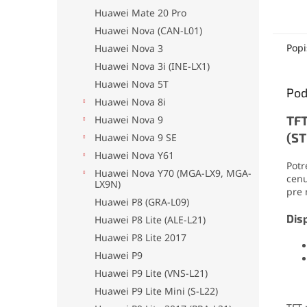
elekt
Huawei Mate 20 Pro
mater
Huawei Nova (CAN-L01)
no pr
odolá
Popi
Huawei Nova 3
oderu
Huawei Nova 3i (INE-LX1)
aplika
Huawei Nova 5T
jedno
Pod
drobn
Huawei Nova 8i
TFT
Huawei Nova 9
(ST
Huawei Nova 9 SE
Huawei Nova Y61
Pot
Huawei Nova Y70 (MGA-LX9, MGA-
cenu
LX9N)
pre 
Huawei P8 (GRA-L09)
Disp
Huawei P8 Lite (ALE-L21)
Huawei P8 Lite 2017
Huawei P9
Huawei P9 Lite (VNS-L21)
Huawei P9 Lite Mini (S-L22)