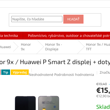
HĽADAŤ
ia technika
Poľovníctvo, rybárstvo, outdoor a chovateľské pot
Honor
Honor 9x -
Honor 9x / Hua
Huawei
9x
Displeje
TFT
r 9x / Huawei P Smart Z displej + dot
Značk
Tip
Výpredaj
Priemerné
Neohodnotené
Podrobnosti hodnotenia
hodnotenie
produktu
€19,40
€15
je
0,0
€12,90 b
z
5
Jednotk
Skla
hviezdičiek.
cena: