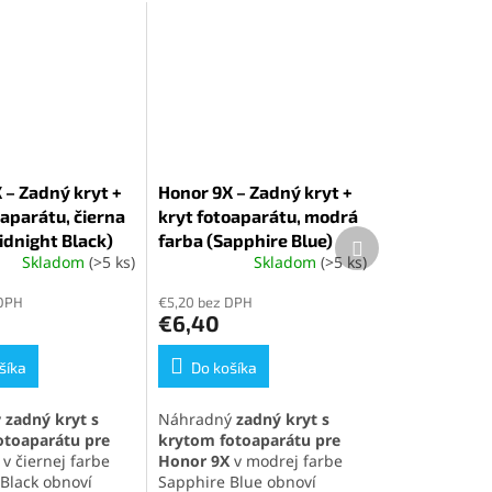
 – Zadný kryt +
Honor 9X – Zadný kryt +
oaparátu, čierna
kryt fotoaparátu, modrá
Ďalší
idnight Black)
farba (Sapphire Blue)
produkt
Skladom
(>5 ks)
Skladom
(>5 ks)
 DPH
€5,20 bez DPH
€6,40
šíka
Do košíka
ý
zadný kryt s
Náhradný
zadný kryt s
otoaparátu pre
krytom fotoaparátu pre
v čiernej farbe
Honor 9X
v modrej farbe
Black obnoví
Sapphire Blue obnoví