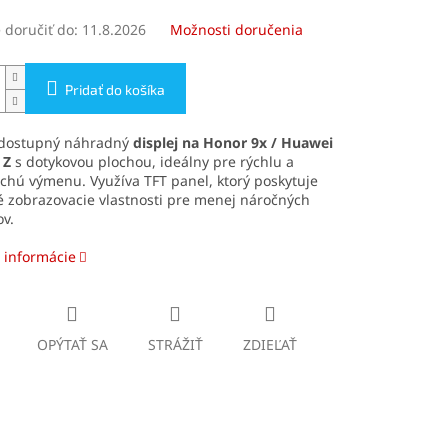
doručiť do:
11.8.2026
Možnosti doručenia
Pridať do košíka
dostupný náhradný
displej na Honor 9x / Huawei
 Z
s dotykovou plochou, ideálny pre rýchlu a
hú výmenu. Využíva TFT panel, ktorý poskytuje
 zobrazovacie vlastnosti pre menej náročných
ov.
 informácie
OPÝTAŤ SA
STRÁŽIŤ
ZDIEĽAŤ