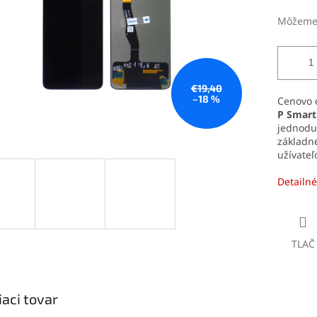
Môžeme 
€19,40
–18 %
Cenovo 
P Smart
jednoduc
základné
užívateľ
Detailné
TLAČ
iaci tovar