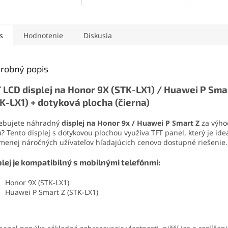
vysokou pevnosťou,
roniky a jemných
pôvodný v
pružnosťou a odolnosťou
iálov. Vytvára pevný,
Súčasťou j
voči vode a mechanickému
užný spoj, ktorý
sklíčko ob
namáhaniu. Vďaka
presnej
va otrasom, vode aj
ochranu f
s
Hodnotenie
Diskusia
aplikácii
je ideálne aj pre
. Vďaka presnej
Ideálne r
detailné a precízne práce.
čnej špičke sa
estetickú
ducho nanáša aj na
telefónu.
robný popis
é súčiastky.
 LCD displej na Honor 9X (STK-LX1) / Huawei P Sma
K-LX1) + dotyková plocha (čierna)
rebujete náhradný
displej na Honor 9x / Huawei P Smart Z
za výh
? Tento displej s dotykovou plochou využíva TFT panel, který je ide
menej náročných užívateľov hľadajúcich cenovo dostupné riešenie.
lej je kompatibilný s mobilnými telefónmi:
Honor 9X (STK-LX1)
Huawei P Smart Z (STK-LX1)