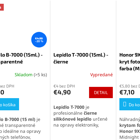
a
€4,90
–20 %
lo B-7000 (15ml.) -
Lepidlo T-7000 (15ml.) -
Honor 9X
sparentné
čierne
kryt fot
farba (M
Skladom
(>5 ks)
Vypredané
erné
Priemerné
tenie
hodnotenie
bez DPH
€4 bez DPH
€5,80 bez
ktu
produktu
90
€4,90
€7,10
DETAIL
je
5,0
o košíka
z
Do ko
Lepidlo T-7000
je
5
profesionálne
čierne
ičiek.
hviezdičiek.
silikónové lepidlo
určené
lo B-7000 (15 ml)
je
Náhradn
na opravy elektroniky,
tné transparentné
krytom f
najmä displejov a krytov
lo ideálne na opravy
Honor 9X
mobilných telefónov. Vyniká
ných telefónov,
Midnight 