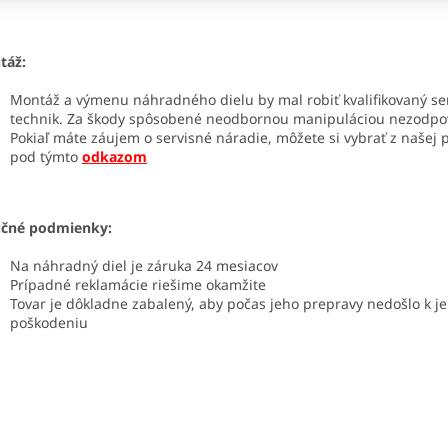
táž:
Montáž a výmenu náhradného dielu by mal robiť kvalifikovaný se
technik. Za škody spôsobené neodbornou manipuláciou nezodp
Pokiaľ máte záujem o servisné náradie, môžete si vybrať z našej
pod týmto
odkazom
učné podmienky:
Na náhradný diel je záruka 24 mesiacov
Prípadné reklamácie riešime okamžite
Tovar je dôkladne zabalený, aby počas jeho prepravy nedošlo k j
poškodeniu