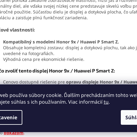
panel ponúka základné zobrazovacie vlastnosti, nižší jas a rozlíšen
inálny diel, ale vďaka svojej nízkej cene predstavuje skvelú voľbu p
ročné použitie. Súčasťou dielu je displej a dotyková plocha, čo uľa
aláciu a zaisťuje plnú funkčnosť zariadenia.
čové vlastnosti:
Kompatibilný s modelmi Honor 9x / Huawei P Smart Z.
Obsahuje kompletnú zostavu: displej a dotykovú plochu, tak ako 
uvedené na fotografiách.
Výhodná cena pre ekonomické riešenie.
o zvoliť tento displej Honor 9x / Huawei P Smart Z:
Cenovo dostupné riešenie pre
opravu displeje Honor 9x / Huaw
Z
.
Ľahká inštalácia a plná kompatibilita.
web používa súbory cookie. Ďalším prechádzaním tohto w
Ideálne pre nenáročných užívateľovu hľadajúcich rýchlu a
ujete súhlas s ich používaním. Viac informácií
tu
.
jednoduchú
výměnu displeja Honor 9x / Huawei P Smart Z
.
tavenie
Súhl
letnú ponuku displejov na Honor 9x / Huawei P Smart Z nájdete 
to
odkazom
.