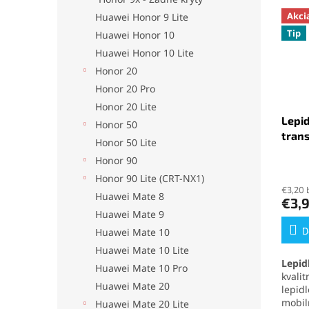
Akci
Huawei Honor 9 Lite
Tip
Huawei Honor 10
Huawei Honor 10 Lite
Honor 20
Honor 20 Pro
Honor 20 Lite
Lepid
Honor 50
tran
Honor 50 Lite
Honor 90
Priem
Honor 90 Lite (CRT-NX1)
hodno
€3,20 
produ
Huawei Mate 8
€3,
je
Huawei Mate 9
5,0
z
D
Huawei Mate 10
5
Huawei Mate 10 Lite
hviezd
Lepid
Huawei Mate 10 Pro
kvali
Huawei Mate 20
lepid
mobil
Huawei Mate 20 Lite