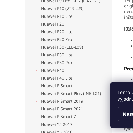
TFT 
Huawei P9 Lite 2017 (PRA-L21)
orig
Huawei P10 (VTR-L29)
nená
Huawei P10 Lite
inšt
Huawei P20
Kľú
Huawei P20 Lite
Huawei P20 Pro
Huawei P30 (ELE-L09)
Huawei P30 Lite
Huawei P30 Pro
Preč
Huawei P40
Huawei P40 Lite
Huawei P Smart
Tento 
Huawei P Smart Plus (INE-LX1)
vyjadr
Huawei P Smart 2019
Huawei P Smart 2021
Nas
Huawei P Smart Z
Komp
Huawei Y5 2017
tým
Huawei Y5 2018