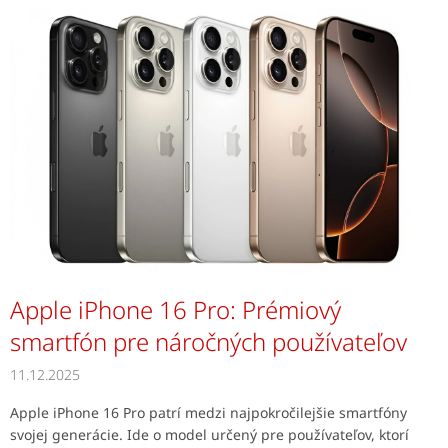
V
ý
p
i
s
č
l
á
n
k
o
v
Apple iPhone 16 Pro: Prémiový
smartfón pre náročných používateľov
11.12.2025
Apple iPhone 16 Pro patrí medzi najpokročilejšie smartfóny
svojej generácie. Ide o model určený pre používateľov, ktorí