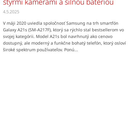
štyrmi kamerami a silnou batériou
4.5.2025
V máji 2020 uviedla spoločnosť Samsung na trh smartfón
Galaxy A21s (SM-A217F), ktorý sa rýchlo stal bestsellerom vo
svojej kategórii. Model A21s bol navrhnutý ako cenovo
dostupný, ale moderný a funkčne bohatý telefón, ktorý osloví
široké spektrum používateľov. Ponú...