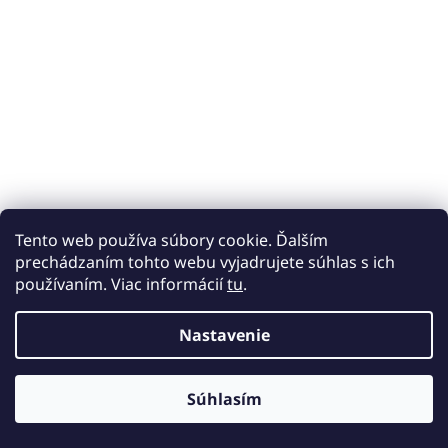
Tento web používa súbory cookie. Ďalším
prechádzaním tohto webu vyjadrujete súhlas s ich
používaním. Viac informácií
tu
.
Samsung Galaxy A10e (SM-A102) –
Nastavenie
Kompaktný, cenovo dostupný smartfón
pre každodenné používanie
Súhlasím
8.4.2025