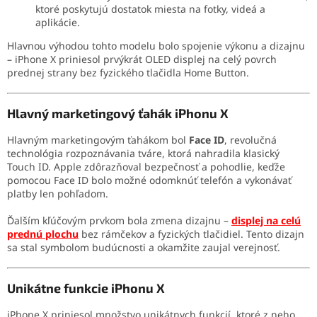
ktoré poskytujú dostatok miesta na fotky, videá a
aplikácie.
Hlavnou výhodou tohto modelu bolo spojenie výkonu a dizajnu
– iPhone X priniesol prvýkrát OLED displej na celý povrch
prednej strany bez fyzického tlačidla Home Button.
Hlavný marketingový ťahák iPhonu X
Hlavným marketingovým ťahákom bol
Face ID
, revolučná
technológia rozpoznávania tváre, ktorá nahradila klasický
Touch ID. Apple zdôrazňoval bezpečnosť a pohodlie, keďže
pomocou Face ID bolo možné odomknúť telefón a vykonávať
platby len pohľadom.
Ďalším kľúčovým prvkom bola zmena dizajnu –
displej na celú
prednú plochu
bez rámčekov a fyzických tlačidiel. Tento dizajn
sa stal symbolom budúcnosti a okamžite zaujal verejnosť.
Unikátne funkcie iPhonu X
iPhone X priniesol množstvo unikátnych funkcií, ktoré z neho