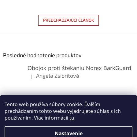
PREDCHÁDZAJÚCI ČLÁNOK
Z
á
p
ä
Posledné hodnotenie produktov
t
Obojok proti štekaniu Norex BarkGuard
i
e
Angela Zsibritová
|
Hodnotenie produktu je 5 z 5 hviezdičiek.
Tento web používa súbory cookie. Ďalším
prechádzaním tohto webu vyjadrujete súhlas s ich
používaním. Viac informácií
tu
.
Vytvoril Shoptet
Nastavenie