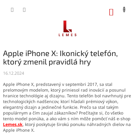
Prejsť
na
NÁKUP
obsah
KOŠÍK
Apple iPhone X: Ikonický telefón,
ktorý zmenil pravidlá hry
16.12.2024
Apple iPhone X, predstavený v septembri 2017, sa stal
prelomovým modelom, ktorý priniesol rad inovácií a posunul
hranice technológie aj dizajnu. Tento telefón bol navrhnutý pre
technologických nadšencov, ktorí hľadali prémiový výkon,
elegantný dizajn a jedinečné funkcie. Prečo sa stal takým
populárnym a čím zaujal zákazníkov? Prečítajte si, čo všetko
tento model ponúka, a ako vám s ním môže pomôcť náš e-shop
Lemes.sk
, ktorý poskytuje širokú ponuku náhradných dielov na
Apple iPhone X.