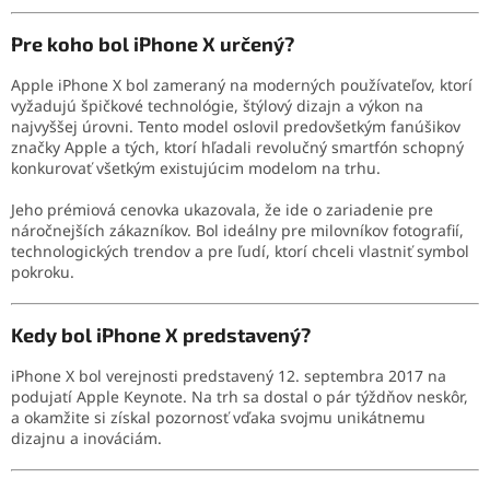
Pre koho bol iPhone X určený?
Apple iPhone X bol zameraný na moderných používateľov, ktorí
vyžadujú špičkové technológie, štýlový dizajn a výkon na
najvyššej úrovni. Tento model oslovil predovšetkým fanúšikov
značky Apple a tých, ktorí hľadali revolučný smartfón schopný
konkurovať všetkým existujúcim modelom na trhu.
Jeho prémiová cenovka ukazovala, že ide o zariadenie pre
náročnejších zákazníkov. Bol ideálny pre milovníkov fotografií,
technologických trendov a pre ľudí, ktorí chceli vlastniť symbol
pokroku.
Kedy bol iPhone X predstavený?
iPhone X bol verejnosti predstavený 12. septembra 2017 na
podujatí Apple Keynote. Na trh sa dostal o pár týždňov neskôr,
a okamžite si získal pozornosť vďaka svojmu unikátnemu
dizajnu a inováciám.