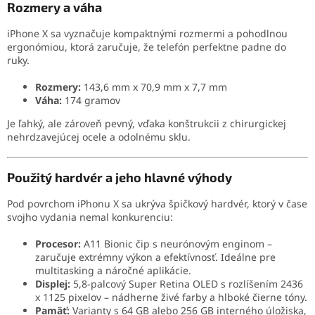
Rozmery a váha
iPhone X sa vyznačuje kompaktnými rozmermi a pohodlnou
ergonómiou, ktorá zaručuje, že telefón perfektne padne do
ruky.
Rozmery:
143,6 mm x 70,9 mm x 7,7 mm
Váha:
174 gramov
Je ľahký, ale zároveň pevný, vďaka konštrukcii z chirurgickej
nehrdzavejúcej ocele a odolnému sklu.
Použitý hardvér a jeho hlavné výhody
Pod povrchom iPhonu X sa ukrýva špičkový hardvér, ktorý v čase
svojho vydania nemal konkurenciu:
Procesor:
A11 Bionic čip s neurónovým enginom –
zaručuje extrémny výkon a efektívnosť. Ideálne pre
multitasking a náročné aplikácie.
Displej:
5,8-palcový Super Retina OLED s rozlíšením 2436
x 1125 pixelov – nádherne živé farby a hlboké čierne tóny.
Pamäť:
Varianty s 64 GB alebo 256 GB interného úložiska,