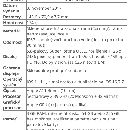
Dátum
3. november 2017
vydania
Rozmery
143,6 x 70,9 x 7,7 mm
Hmotnosť
174 g
Sklenená predná a zadná strana (Corning), rám z
Materiál
nehrdzavejúcej ocele
IP67 – odolný voči prachu a vode (do 1 m po dobu
Odolnosť
30 minút)
5,8-palcový Super Retina OLED, rozlíšenie 1125 x
Displej
2436 pixelov, pomer strán 19,5:9, hustota ~458 ppi,
HDR10, Dolby Vision, jas 625 nitov (HBM)
Ochrana
Sklo odolné proti poškriabaniu
displeja
Operačný
iOS 11.1.1, s možnosťou aktualizácie na iOS 16.7.7
systém
Čipset
Apple A11 Bionic (10 nm)
Procesor
Šesťjadrový 2,39 GHz (2x Monsoon + 4x Mistral)
Grafický
Apple GPU (trojjadrová grafika)
procesor
3 GB RAM, interné úložisko: 64 GB alebo 256 GB,
Pamäť
bez možnosti rozšírenia pamäte (bez slotu na
pamäťové karty)