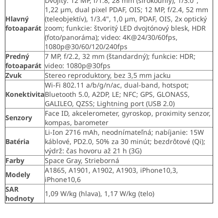
Dvojitý: 12 MP, f/1.8, 28 mm (širokouhlý), 1/3.0",
1,22 µm, dual pixel PDAF, OIS; 12 MP, f/2.4, 52 mm
Hlavný
(teleobjektív), 1/3.4", 1,0 µm, PDAF, OIS, 2x optický
fotoaparát
zoom; funkcie: štvoritý LED dvojtónový blesk, HDR
(foto/panoráma); video: 4K@24/30/60fps,
1080p@30/60/120/240fps
Predný
7 MP, f/2.2, 32 mm (štandardný); funkcie: HDR;
fotoaparát
video: 1080p@30fps
Zvuk
Stereo reproduktory, bez 3,5 mm jacku
Wi-Fi 802.11 a/b/g/n/ac, dual-band, hotspot;
Konektivita
Bluetooth 5.0, A2DP, LE; NFC; GPS, GLONASS,
GALILEO, QZSS; Lightning port (USB 2.0)
Face ID, akcelerometer, gyroskop, proximity senzor,
Senzory
kompas, barometer
Li-Ion 2716 mAh, neodnímateľná; nabíjanie: 15W
Batéria
káblové, PD2.0, 50% za 30 minút; bezdrôtové (Qi);
výdrž: čas hovoru až 21 h (3G)
Farby
Space Gray, Strieborná
A1865, A1901, A1902, A1903, iPhone10,3,
Modely
iPhone10,6
SAR
1,09 W/kg (hlava), 1,17 W/kg (telo)
hodnoty