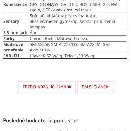
Konektivita
GPS, GLONASS, GALILEO, BDS, USB-C 2.0, FM
rádio, NFC (v závislosti od trhu)
Snímač odtlačkov prstov (na boku),
Senzory
akcelerometer, gyroskop, senzor priblíženia,
kompas
3,5 mm jack
Áno
Farby
Čierna, Biela, Mätová, Fialová
Modelové
SM-A225F, SM-A225F/DS, SM-A225M, SM-
označenia
A225M/DS
SAR (EÚ)
Hlava: 0,52 W/kg; Telo: 1,59 W/kg
PREDCHÁDZAJÚCI ČLÁNOK
ĎALŠÍ ČLÁNOK
Z
á
p
ä
Posledné hodnotenie produktov
t