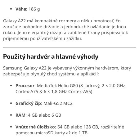
Váha
:
186 g
Galaxy A22 má kompaktné rozmery a nízku hmotnosť, čo
zaručuje pohodlné držanie a jednoduché ovládanie jednou
rukou.
Jeho elegantný dizajn a zaoblené hrany prispievajú k
príjemnému používateľskému zážitku.
Použitý hardvér a hlavné výhody
Samsung Galaxy A22 je vybavený výkonným hardvérom, ktorý
zabezpečuje plynulý chod systému a aplikácií:
Procesor
:
MediaTek Helio G80 (8-jadrový, 2 × 2,0 GHz
Cortex-A75 & 6 × 1,8 GHz Cortex-A55)
Grafický čip
:
Mali-G52 MC2
RAM
:
4 GB alebo 6 GB
Vnútorné úložisko
:
64 GB alebo 128 GB, rozšíriteľné
pomocou microSD karty až do 1 TB