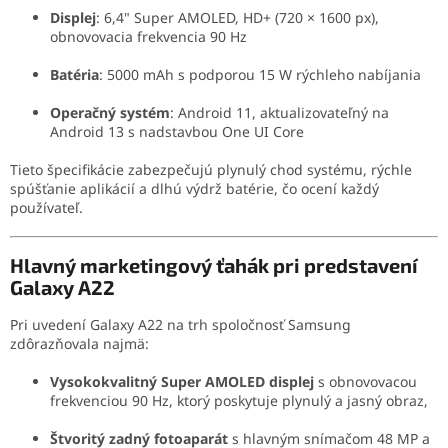
Displej
:
6,4" Super AMOLED, HD+ (720 × 1600 px),
obnovovacia frekvencia 90 Hz
Batéria
:
5000 mAh s podporou 15 W rýchleho nabíjania
Operačný systém
:
Android 11, aktualizovateľný na
Android 13 s nadstavbou One UI Core
Tieto špecifikácie zabezpečujú plynulý chod systému, rýchle
spúšťanie aplikácií a dlhú výdrž batérie, čo ocení každý
používateľ.
Hlavný marketingový ťahák pri predstavení
Galaxy A22
Pri uvedení Galaxy A22 na trh spoločnosť Samsung
zdôrazňovala najmä:
Vysokokvalitný Super AMOLED displej
s obnovovacou
frekvenciou 90 Hz, ktorý poskytuje plynulý a jasný obraz,
Štvoritý zadný fotoaparát
s hlavným snímačom 48 MP a