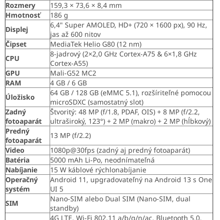
Rozmery
159,3 × 73,6 × 8,4 mm
Hmotnosť
186 g
6,4" Super AMOLED, HD+ (720 × 1600 px), 90 Hz,
Displej
jas až 600 nitov
Čipset
MediaTek Helio G80 (12 nm)
8-jadrový (2×2,0 GHz Cortex-A75 & 6×1,8 GHz
CPU
Cortex-A55)
GPU
Mali-G52 MC2
RAM
4 GB / 6 GB
64 GB / 128 GB (eMMC 5.1), rozšíriteľné pomocou
Úložisko
microSDXC (samostatný slot)
Zadný
Štvoritý: 48 MP (f/1.8, PDAF, OIS) + 8 MP (f/2.2,
fotoaparát
ultraširoký, 123°) + 2 MP (makro) + 2 MP (hĺbkový)
Predný
13 MP (f/2.2)
fotoaparát
Video
1080p@30fps (zadný aj predný fotoaparát)
Batéria
5000 mAh Li-Po, neodnímateľná
Nabíjanie
15 W káblové rýchlonabíjanie
Operačný
Android 11, upgradovateľný na Android 13 s One
systém
UI 5
Nano-SIM alebo Dual SIM (Nano-SIM, dual
SIM
standby)
4G LTE, Wi-Fi 802.11 a/b/g/n/ac, Bluetooth 5.0,