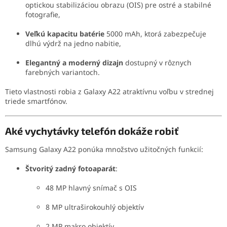
optickou stabilizáciou obrazu (OIS) pre ostré a stabilné
fotografie,
Veľkú kapacitu batérie
5000 mAh, ktorá zabezpečuje
dlhú výdrž na jedno nabitie,
Elegantný a moderný dizajn
dostupný v rôznych
farebných variantoch.
Tieto vlastnosti robia z Galaxy A22 atraktívnu voľbu v strednej
triede smartfónov.
Aké vychytávky telefón dokáže robiť
Samsung Galaxy A22 ponúka množstvo užitočných funkcií:
Štvoritý zadný fotoaparát
:
48 MP hlavný snímač s OIS
8 MP ultraširokouhlý objektív
2 MP makro objektív