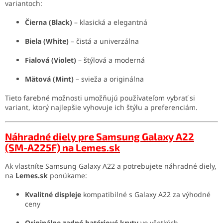
variantoch:
Čierna (Black)
–
klasická a elegantná
Biela (White)
–
čistá a univerzálna
Fialová (Violet)
–
štýlová a moderná
Mätová (Mint)
–
svieža a originálna
Tieto farebné možnosti umožňujú používateľom vybrať si
variant, ktorý najlepšie vyhovuje ich štýlu a preferenciám.
Náhradné diely pre Samsung Galaxy A22
(SM-A225F) na Lemes.sk
Ak vlastníte Samsung Galaxy A22 a potrebujete náhradné diely,
na
Lemes.sk
ponúkame:
Kvalitné displeje
kompatibilné s Galaxy A22 za výhodné
ceny
Originálne zadné batériové kryty
vo všetkých