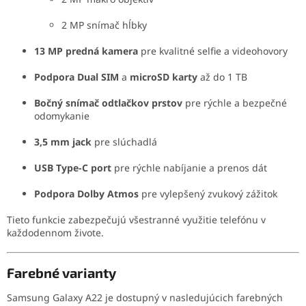
2 MP snímač hĺbky
13 MP predná kamera
pre kvalitné selfie a videohovory
Podpora Dual SIM
a
microSD karty
až do 1 TB
Bočný snímač odtlačkov prstov
pre rýchle a bezpečné
odomykanie
3,5 mm jack
pre slúchadlá
USB Type-C port
pre rýchle nabíjanie a prenos dát
Podpora Dolby Atmos
pre vylepšený zvukový zážitok
Tieto funkcie zabezpečujú všestranné využitie telefónu v
každodennom živote.
Farebné varianty
Samsung Galaxy A22 je dostupný v nasledujúcich farebných