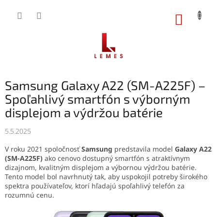
Prejsť
na
NÁKUP
obsah
KOŠÍK
Samsung Galaxy A22 (SM-A225F) –
Spoľahlivý smartfón s výborným
displejom a výdržou batérie
5.5.2025
V roku 2021 spoločnosť
Samsung
predstavila model
Galaxy A22
(SM-A225F)
ako cenovo dostupný smartfón s atraktívnym
dizajnom, kvalitným displejom a výbornou výdržou batérie.
Tento model bol navrhnutý tak, aby uspokojil potreby širokého
spektra používateľov, ktorí hľadajú spoľahlivý telefón za
rozumnú cenu.