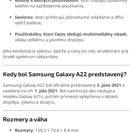
Rodiny a bežných používateľov
, ktorí hľadajú spoľahlivý
telefón na každodenné používanie,
Seniorov
, ktorí preferujú jednoduché ovládanie a dlhú
výdrž batérie,
Používateľov, ktorí často sledujú multimediálny obsah
,
vďaka veľkému a jasnému displeju.
Jeho kombinácia výkonu, výdrže a ceny ho robí atraktívnym pre
široké spektrum zákazníkov.
Kedy bol Samsung Galaxy A22 predstavený?
Samsung Galaxy A22 bol oficiálne predstavený
3. júna 2021
a
uvedený na trh
1. júla 2021
.
Bol navrhnutý ako nástupca
modelu Galaxy A21s, pričom priniesol vylepšenia v oblasti
displeja, výkonu a dizajnu.
Rozmery a váha
Rozmery
:
159,3 × 73,6 × 8,4 mm