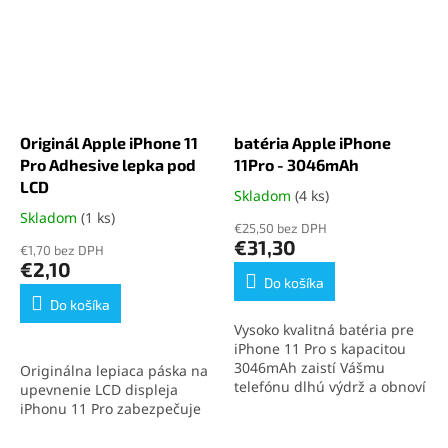
Originál Apple iPhone 11
batéria Apple iPhone
Pro Adhesive lepka pod
11Pro - 3046mAh
LCD
Skladom
(4 ks)
Priemerné
hodnotenie
Skladom
(1 ks)
Priemerné
€25,50 bez DPH
produktu
hodnotenie
€31,30
€1,70 bez DPH
je
produktu
€2,10
5,0
je
Do košíka
z
5,0
Do košíka
5
z
Vysoko kvalitná batéria pre
hviezdičiek.
5
iPhone 11 Pro s kapacitou
hviezdičiek.
3046mAh zaistí Vášmu
Originálna lepiaca páska na
telefónu dlhú výdrž a obnoví
upevnenie LCD displeja
jeho pôvodný výkon. Ideálne
iPhonu 11 Pro zabezpečuje
riešenie pre výmenu batérie
pevné spojenie a zachovanie
iPhone 11 Pro a zaistenie
vodotesnosti zariadenia.