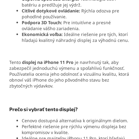
batériu a predlžuje jej výdrž.
Citlivé dotykové ovládanie:
Rýchla odozva pre
pohodlné používanie.
Podpora 3D Touch:
Pre intuitívne a presné
ovládanie vášho zariadenia.
Ekonomická voľba:
Ideálne riešenie pre tých, ktorí
hľadajú kvalitný náhradný displej za výhodnú cenu.
Tento
displej na iPhone 11 Pro
je navrhnutý tak, aby
zabezpečil jednoduchú výmenu a spoľahlivú funkčnosť.
Používatelia ocenia jeho odolnosť a vizuálnu kvalitu, ktorá
obnoví váš iPhone do jeho pôvodného stavu bez
zbytočných výdavkov.
Prečo si vybrať tento displej?
Cenovo dostupná alternatíva k originálnym dielom.
Perfektné riešenie pre rýchlu výmenu displeja bez
kompromisov v kvalite.
Ideálne pre majiteľov iPhonu 11 Pro, ktorí hľadajú