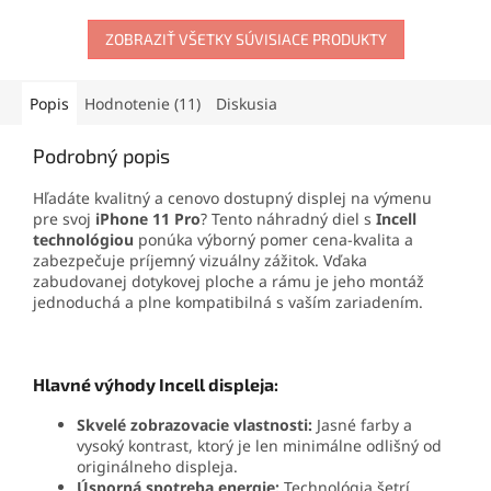
maximálnej kapacity.
Ideálna na profesionálne
opravy aj domácu výmenu
ZOBRAZIŤ VŠETKY SÚVISIACE PRODUKTY
displeja.
Popis
Hodnotenie (11)
Diskusia
Podrobný popis
Hľadáte kvalitný a cenovo dostupný displej na výmenu
pre svoj
iPhone 11 Pro
? Tento náhradný diel s
Incell
technológiou
ponúka výborný pomer cena-kvalita a
zabezpečuje príjemný vizuálny zážitok. Vďaka
zabudovanej dotykovej ploche a rámu je jeho montáž
jednoduchá a plne kompatibilná s vaším zariadením.
Hlavné výhody Incell displeja:
Skvelé zobrazovacie vlastnosti:
Jasné farby a
vysoký kontrast, ktorý je len minimálne odlišný od
originálneho displeja.
Úsporná spotreba energie:
Technológia šetrí