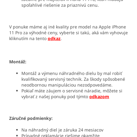
spoľahlivé riešenie za priaznivú cenu.
V ponuke máme aj iné kvality pre model na Apple iPhone
11 Pro za výhodné ceny, vyberte si takú, aká vám vyhovuje
kliknutím na tento
odkaz
.
Montáž:
Montáž a výmenu náhradného dielu by mal robiť
kvalifikovaný servisný technik. Za škody spôsobené
neodbornou manipuláciou nezodpovedáme.
Pokiaľ máte záujem o servisné náradie, môžete si
vybrať z našej ponuky pod týmto
odkazom
Záručné podmienky:
Na náhradný diel je záruka 24 mesiacov
Prípadné reklamácie riešime okamžite