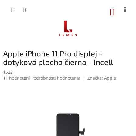
Prejsť
na
NÁKUP
obsah
KOŠÍK
Apple iPhone 11 Pro displej +
dotyková plocha čierna - Incell
1523
Priemerné
11 hodnotení
Podrobnosti hodnotenia
Značka:
Apple
hodnotenie
produktu
je
4,9
z
5
hviezdičiek.