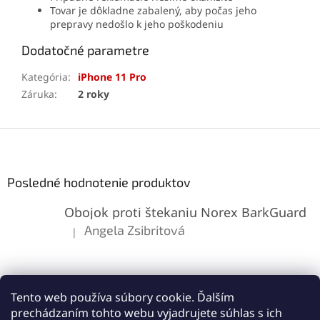
Tovar je dôkladne zabalený, aby počas jeho
prepravy nedošlo k jeho poškodeniu
Dodatočné parametre
Kategória
:
iPhone 11 Pro
Záruka
:
2 roky
Z
á
p
ä
Posledné hodnotenie produktov
t
Obojok proti štekaniu Norex BarkGuard
i
e
Angela Zsibritová
|
Hodnotenie produktu je 5 z 5 hviezdičiek.
Tento web používa súbory cookie. Ďalším
prechádzaním tohto webu vyjadrujete súhlas s ich