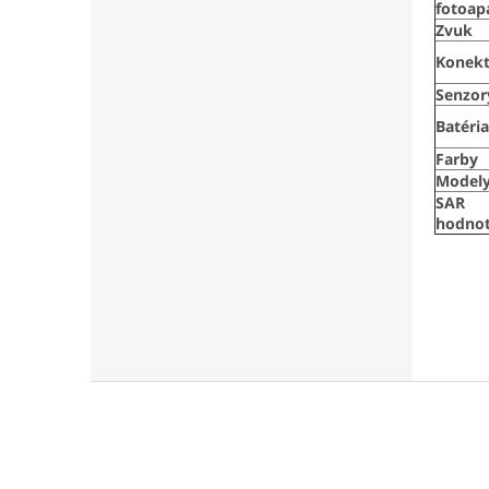
fotoap
Zvuk
Konekt
Senzor
Batéria
Farby
Model
SAR
hodno
Z
á
p
ä
t