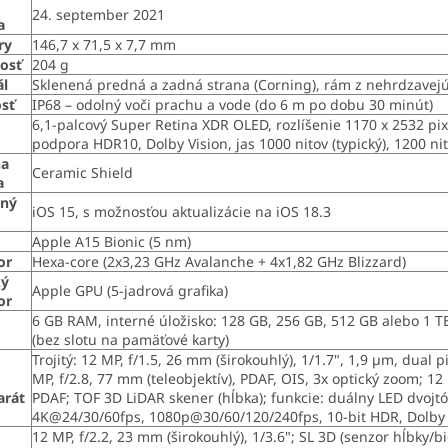
24. september 2021
a
ry
146,7 x 71,5 x 7,7 mm
osť
204 g
ál
Sklenená predná a zadná strana (Corning), rám z nehrdzavejú
sť
IP68 – odolný voči prachu a vode (do 6 m po dobu 30 minút)
6,1-palcový Super Retina XDR OLED, rozlíšenie 1170 x 2532 pix
podpora HDR10, Dolby Vision, jas 1000 nitov (typický), 1200 ni
na
Ceramic Shield
a
čný
iOS 15, s možnosťou aktualizácie na iOS 18.3
m
Apple A15 Bionic (5 nm)
or
Hexa-core (2x3,23 GHz Avalanche + 4x1,82 GHz Blizzard)
ký
Apple GPU (5-jadrová grafika)
or
6 GB RAM, interné úložisko: 128 GB, 256 GB, 512 GB alebo 1 
(bez slotu na pamäťové karty)
Trojitý: 12 MP, f/1.5, 26 mm (širokouhlý), 1/1.7", 1,9 µm, dual 
MP, f/2.8, 77 mm (teleobjektív), PDAF, OIS, 3x optický zoom; 12 
arát
PDAF; TOF 3D LiDAR skener (hĺbka); funkcie: duálny LED dvojt
4K@24/30/60fps, 1080p@30/60/120/240fps, 10-bit HDR, Dolby V
12 MP, f/2.2, 23 mm (širokouhlý), 1/3.6"; SL 3D (senzor hĺbky/b