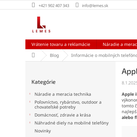
Prejsť
+421 902 407 343
info@lemes.sk
na
obsah
Vrátenie tovaru a reklamácie
Náradie a merac
Domov
Blog
Informácie o mobilných telefón
B
Appl
o
Preskočiť
č
Kategórie
kategórie
8.1.202
n
ý
Apple 
Náradie a meracia technika
p
výkonom
Poľovníctvo, rybárstvo, outdoor a
a
tomto č
chovateľské potreby
n
najlepš
Domácnosť, zdravie a krása
alebo f
e
Náhradné diely na mobilné telefóny
l
Novinky