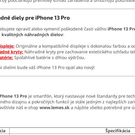
arby podčiarkujú prémiový vzhľad zariadenia a umožňujú používateľo
dné diely pre iPhone 13 Pro
ebujete opraviť alebo vymeniť poškodené časti vášho
iPhone 13 Pr
u
kvalitných náhradných dielov
:
ispleje:
Originálne a kompatibilné displeje s dokonalou farbou a o
adné kryty:
Náhradné kryty pre zachovanie estetického vzhľadu te
atérie:
Spoľahlivé batérie s dlhou výdržou.
i dielmi bude váš iPhone 13 Pro opäť ako nový!
iPhone 13 Pro
je smartfón, ktorý nastavuje nové štandardy pre tech
ného dizajnu a pokročilých funkcií je stále jedným z najlepších za
navštívte náš e-shop
www.lemes.sk
a nájdite všetko potrebné pre 
cia
Špecifikácia