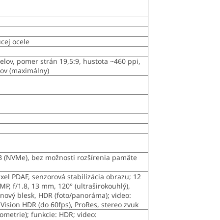
cej ocele
elov, pomer strán 19,5:9, hustota ~460 ppi,
tov (maximálny)
TB (NVMe), bez možnosti rozšírenia pamäte
pixel PDAF, senzorová stabilizácia obrazu; 12
MP, f/1.8, 13 mm, 120° (ultraširokouhlý),
ónový blesk, HDR (foto/panoráma); video:
ision HDR (do 60fps), ProRes, stereo zvuk
iometrie); funkcie: HDR; video: