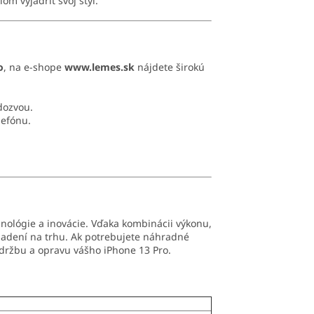
m vyjadriť svoj štýl.
o
, na e-shope
www.lemes.sk
nájdete širokú
dozvou.
lefónu.
nológie a inovácie. Vďaka kombinácii výkonu,
riadení na trhu. Ak potrebujete náhradné
údržbu a opravu vášho iPhone 13 Pro.