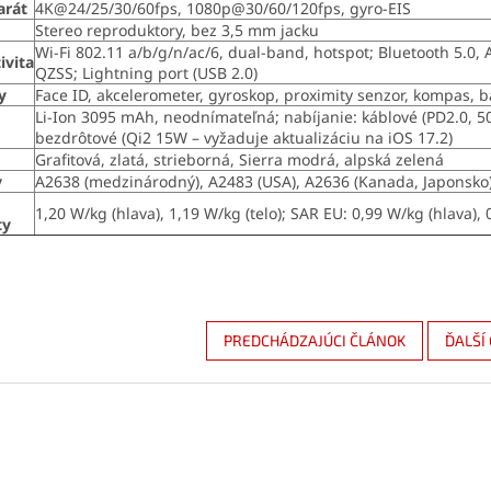
arát
4K@24/25/30/60fps, 1080p@30/60/120fps, gyro-EIS
Stereo reproduktory, bez 3,5 mm jacku
Wi-Fi 802.11 a/b/g/n/ac/6, dual-band, hotspot; Bluetooth 5.0
ivita
QZSS; Lightning port (USB 2.0)
y
Face ID, akcelerometer, gyroskop, proximity senzor, kompas,
Li-Ion 3095 mAh, neodnímateľná; nabíjanie: káblové (PD2.0, 
bezdrôtové (Qi2 15W – vyžaduje aktualizáciu na iOS 17.2)
Grafitová, zlatá, strieborná, Sierra modrá, alpská zelená
y
A2638 (medzinárodný), A2483 (USA), A2636 (Kanada, Japonsko)
1,20 W/kg (hlava), 1,19 W/kg (telo); SAR EU: 0,99 W/kg (hlava), 
ty
PREDCHÁDZAJÚCI ČLÁNOK
ĎALŠÍ