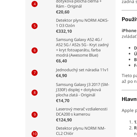
dotyková plocha čierna +
zadná s
Rám - Originál
€20,60
Použi
Detektor plynu NORM ADKS-
1 O3 Ozón
iPhone
€332,10
zvládať
Samsung Galaxy A52 4G /
A52 5G / A52s 5G - Kryt zadný
D
+ kryt fotoaparátu, farba
Ú
modrá (Awesome Blue)
B
€6,40
F
Jednoduchý set náradia 11v1
Tieto p
€4,90
až po n
Samsung Galaxy J3 2017 (SM-
J330F) displej + dotyková
plocha zlatá - Originál
Hlavn
€14,70
Laserový merač vzdialenosti
Apple p
DCA200 s kamerou
€124,90
1
R
Detektor plynu NORM NM-
n
CL2 Chlór