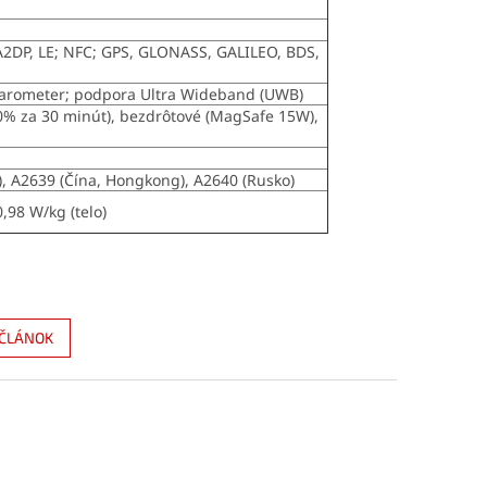
, A2DP, LE; NFC; GPS, GLONASS, GALILEO, BDS,
 barometer; podpora Ultra Wideband (UWB)
50% za 30 minút), bezdrôtové (MagSafe 15W),
, A2639 (Čína, Hongkong), A2640 (Rusko)
0,98 W/kg (telo)
 ČLÁNOK