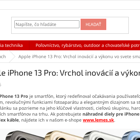
HĽADAŤ
ia technika
Poľovníctvo, rybárstvo, outdoor a chovateľské pot
och
Apple iPhone 13 Pro: Vrchol inovácií a výkonu vo svete sm
e iPhone 13 Pro: Vrchol inovácií a vý
5
iPhone 13 Pro
je smartfón, ktorý redefinoval očakávania používate
, revolučnými funkciami fotoaparátu a elegantným dizajnom sa st
lánku sa pozrieme na jeho kľúčové vlastnosti, cieľovú skupinu, hard
ích smartfónov na trhu. Ak potrebujete
náhradné diely pre iPhone
lex káble
, nájdete ich v našom e-shope
www.lemes.sk
.