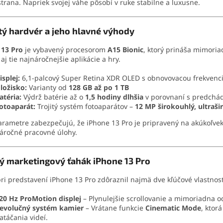
trana. Napriek svojej váhe pôsobí v ruke stabilne a luxusne.
tý hardvér a jeho hlavné výhody
 13 Pro
je vybavený procesorom
A15 Bionic
, ktorý prináša mimori
 aj tie najnáročnejšie aplikácie a hry.
isplej:
6,1-palcový Super Retina XDR OLED s obnovovacou frekven
ložisko:
Varianty od
128 GB až po 1 TB
atéria:
Výdrž batérie až o
1,5 hodiny dlhšia
v porovnaní s predchá
otoaparát:
Trojitý systém fotoaparátov –
12 MP širokouhlý, ultraši
arametre zabezpečujú, že iPhone 13 Pro je pripravený na akúkoľvek
áročné pracovné úlohy.
ý marketingový ťahák iPhone 13 Pro
ri predstavení iPhone 13 Pro zdôraznil najmä dve kľúčové vlastnost
20 Hz ProMotion displej
– Plynulejšie scrollovanie a mimoriadna o
evolučný systém kamier
– Vrátane funkcie
Cinematic Mode
, ktor
atáčania videí.