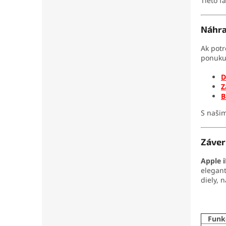
Tieto f
Náhra
Ak potr
ponuk
D
Z
B
S našim
Záver
Apple 
elegant
diely, 
Funk