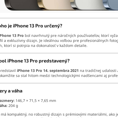
oho je iPhone 13 Pro určený?
iPhone 13 Pro
bol navrhnutý pre náročných používateľov, ktorí vyž
fií a exkluzívny dizajn. Je ideálnou voľbou pre profesionálnych fot
h, ktorí si potrpia na dokonalosť v každom detaile.
bol iPhone 13 Pro predstavený?
redstavil
iPhone 13 Pro 14. septembra 2021
na tradičnej udalosti
okamžite sa stal hitom medzi technologickými nadšencami aj profe
ry a váha
ozmery:
146,7 × 71,5 × 7,65 mm
áha:
204 g
 má kompaktný, no robustný dizajn s prémiovými materiálmi, ako j