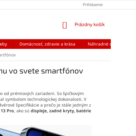
Prihlásenie
NÁKUPNÝ
Prázdny košík
KOŠÍK
reby
Domácnosť, zdravie a krása
Náhradné diely na mobi
artfónov
konu vo svete smartfónov
ľov od prémiových zariadení. So špičkovým
al symbolom technologickej dokonalosti. V
vérové špecifikácie a prečo je stále jedným z
 13 Pro
, ako sú
displeje, zadné kryty, batérie