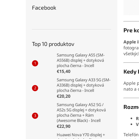
Facebook
Pre k
Apple 
Top 10 produktov
fotogra
všetkýc
Samsung Galaxy A55 (SM-
A556B) displej + dotyková
plocha čierna - Incell
Kedy 
€15,40
Samsung Galaxy A33 5G (SM-
Apple p
A336B) displej + dotyková
nato a 
plocha čierna - Incell
€20,20
Samsung Galaxy A52 5G /
Rozme
A52s 5G displej + dotyková
plocha čierna + Rám
R
(Awesome Black) - Incell
V
€22,90
Telefón
Huawei Nova Y70 displej +