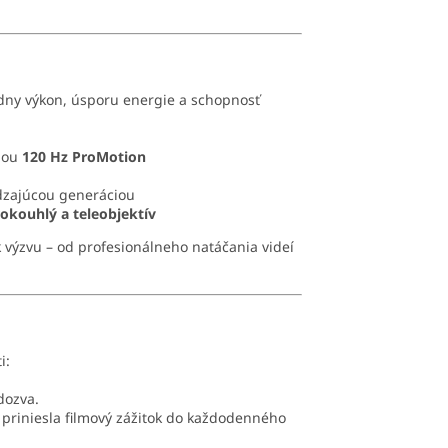
adny výkon, úsporu energie a schopnosť
ciou
120 Hz ProMotion
dzajúcou generáciou
rokouhlý a teleobjektív
 výzvu – od profesionálneho natáčania videí
i:
dozva.
á priniesla filmový zážitok do každodenného