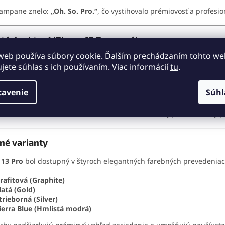
kampane znelo:
„Oh. So. Pro.“
, čo vystihovalo prémiovosť a profesi
távky, ktoré iPhone 13 Pro ponúka
web používa súbory cookie. Ďalším prechádzaním tohto w
inematic Mode:
Filmové zábery s rozostreným pozadím a automat
ujete súhlas s ich používaním. Viac informácií
tu
.
roMotion Displej:
Adaptívna obnovovacia frekvencia až 120 Hz.
iDAR skener:
Pokročilá technológia pre lepšie nočné fotografie a ro
G pripojenie:
Rýchlejšie sťahovanie a stabilnejší internet.
tavenie
Súhl
odpora MagSafe:
Magnetické príslušenstvo a bezdrôtové nabíjanie
unkcie robia z iPhone 13 Pro nielen smartfón, ale aj profesionálny p
né varianty
 13 Pro
bol dostupný v štyroch elegantných farebných prevedeniac
rafitová (Graphite)
latá (Gold)
trieborná (Silver)
ierra Blue (Hmlistá modrá)