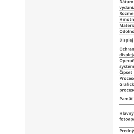
Dátum
vydani
Rozme
Hmotn
Materi
Odolno
Displej
Ochra
displej
Opera
systé
Čipset
Proces
Grafic
proces
Pamäť
Hlavný
fotoap
Predný