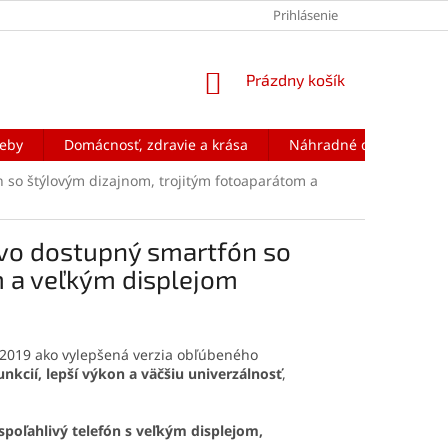
Prihlásenie
NÁKUPNÝ
Prázdny košík
KOŠÍK
reby
Domácnosť, zdravie a krása
Náhradné diely na mobi
so štýlovým dizajnom, trojitým fotoaparátom a
vo dostupný smartfón so
m a veľkým displejom
 2019 ako vylepšená verzia obľúbeného
funkcií, lepší výkon a väčšiu univerzálnosť
,
spoľahlivý telefón s veľkým displejom,