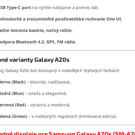
SB Type-C port
na rýchle nabíjanie a prenos dát,
ednoduché a zrozumiteľné používateľské rozhranie One UI
,
ežim šetrenia batérie, nočný režim
,
odpora Bluetooth 4.2, GPS, FM rádia
.
bné varianty Galaxy A20s
 Galaxy A20s bol dostupný v niekoľkých štýlových farbách:
ierna (Black)
– klasická, nadčasová,
odrá (Blue)
– svieža a elegantná,
ervená (Red)
– výrazná a moderná,
elená (Green)
– v niektorých regiónoch (limitovaná edícia).
adné displeje pre Samsung Galaxy A20s (SM-A2