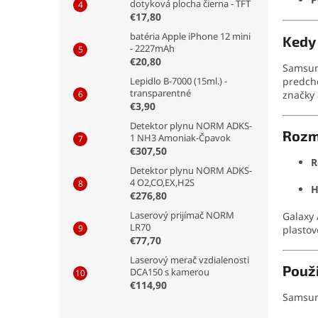
dotyková plocha čierna - TFT
€17,80
batéria Apple iPhone 12 mini
Kedy
- 2227mAh
€20,80
Samsun
predcho
Lepidlo B-7000 (15ml.) -
transparentné
značky 
€3,90
Detektor plynu NORM ADKS-
Rozm
1 NH3 Amoniak-Čpavok
€307,50
R
Detektor plynu NORM ADKS-
4 O2,CO,EX,H2S
H
€276,80
Laserový prijímač NORM
Galaxy 
LR70
plastov
€77,70
Laserový merač vzdialenosti
Použi
DCA150 s kamerou
€114,90
Samsung