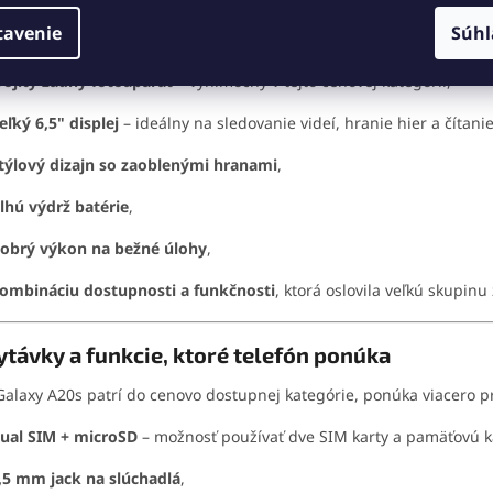
tavenie
Súhl
g pri uvedení Galaxy A20s zdôrazňoval predovšetkým:
rojitý zadný fotoaparát
– výnimočný v tejto cenovej kategórii,
eľký 6,5" displej
– ideálny na sledovanie videí, hranie hier a čítanie
týlový dizajn so zaoblenými hranami
,
lhú výdrž batérie
,
obrý výkon na bežné úlohy
,
ombináciu dostupnosti a funkčnosti
, ktorá oslovila veľkú skupinu
távky a funkcie, ktoré telefón ponúka
Galaxy A20s patrí do cenovo dostupnej kategórie, ponúka viacero pr
ual SIM + microSD
– možnosť používať dve SIM karty a pamäťovú k
,5 mm jack na slúchadlá
,