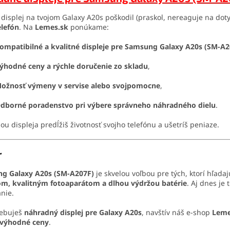
i displej na tvojom Galaxy A20s poškodil (praskol, nereaguje na do
elefón
. Na
Lemes.sk
ponúkame:
ompatibilné a kvalitné displeje pre Samsung Galaxy A20s (SM-A2
ýhodné ceny a rýchle doručenie zo skladu
,
ožnosť výmeny v servise alebo svojpomocne
,
dborné poradenstvo pri výbere správneho náhradného dielu
.
u displeja predĺžiš životnosť svojho telefónu a ušetríš peniaze.
r
g Galaxy A20s (SM-A207F)
je skvelou voľbou pre tých, ktorí hľada
m, kvalitným fotoaparátom a dlhou výdržou batérie
. Aj dnes je
nie.
rebuješ
náhradný displej pre Galaxy A20s
, navštív náš e-shop
Leme
a výhodné ceny
.