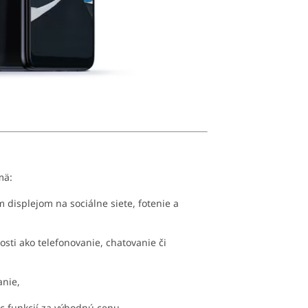
mä:
ým displejom na sociálne siete, fotenie a
osti ako telefonovanie, chatovanie či
anie,
iac funkcií za výhodnú cenu.