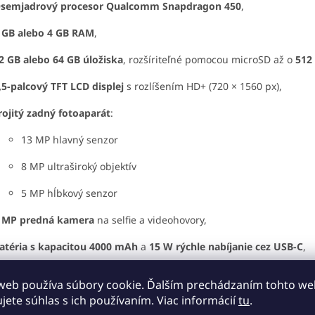
semjadrový procesor Qualcomm Snapdragon 450
,
 GB alebo 4 GB RAM
,
2 GB alebo 64 GB úložiska
, rozšíriteľné pomocou microSD až o
512
,5-palcový TFT LCD displej
s rozlíšením HD+ (720 × 1560 px),
rojitý zadný fotoaparát
:
13 MP hlavný senzor
8 MP ultraširoký objektív
5 MP hĺbkový senzor
 MP predná kamera
na selfie a videohovory,
atéria s kapacitou 4000 mAh
a
15 W rýchle nabíjanie cez USB-C
,
ítačka odtlačkov prstov na zadnej strane
a
odomknutie tvárou (F
web používa súbory cookie. Ďalším prechádzaním tohto w
ujete súhlas s ich používaním. Viac informácií
tu
.
ý marketingový ťahák pri uvedení Galaxy A20s