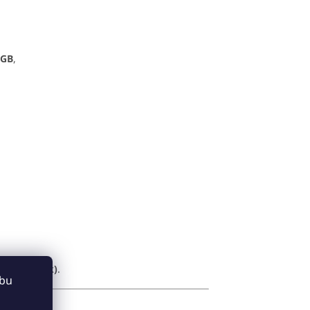
 GB
,
ace Unlock)
.
ebu