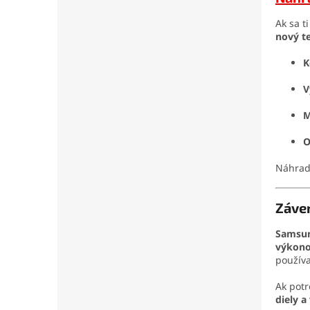
Ak sa t
nový t
K
V
M
O
Náhrado
Záve
Samsun
výkono
používa
Ak pot
diely 