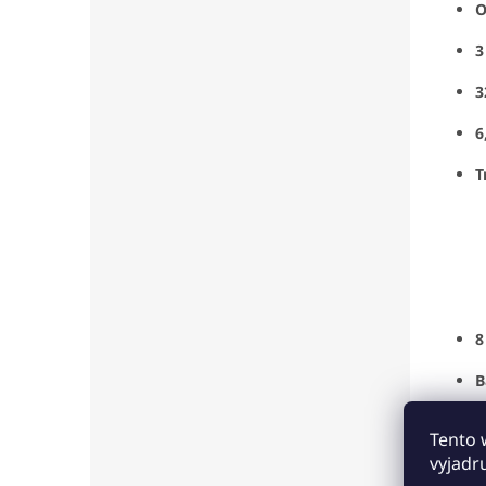
O
3
3
6
T
8
B
Č
Tento 
vyjadr
Hlavn