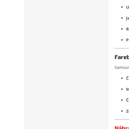
U
J
R
P
Fare
Samsung
Č
M
Č
Z
Náhr