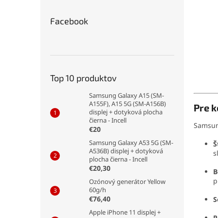
Facebook
Top 10 produktov
Samsung Galaxy A15 (SM-
A155F), A15 5G (SM-A156B)
Pre 
displej + dotyková plocha
čierna - Incell
Samsung
€20
Samsung Galaxy A53 5G (SM-
Š
A536B) displej + dotyková
s
plocha čierna - Incell
€20,30
B
p
Ozónový generátor Yellow
60g/h
€76,40
S
Apple iPhone 11 displej +
P