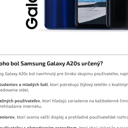
koho bol Samsung Galaxy A20s určený?
 Galaxy A20s bol navrhnutý pre širokú skupinu používateľov, naj
tudentov a mladých ľudí
, ktorí potrebujú štýlový telefón s kvalitn
ledovanie videí,
ežných používateľov
, ktorí hľadajú zariadenie na každodenné činn
rehliadanie internetu,
eniorov
, ktorí ocenia väčší displej a prehľadné používateľské rozhr
oužívateľov s obmedzeným rozpočtom
, ktorí chcú získať čo najv