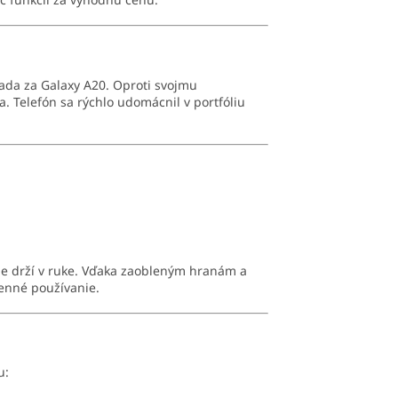
da za Galaxy A20. Oproti svojmu
a. Telefón sa rýchlo udomácnil v portfóliu
lne drží v ruke. Vďaka zaobleným hranám a
enné používanie.
u: