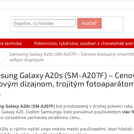
HĽADAŤ
ia technika
Poľovníctvo, rybárstvo, outdoor a chovateľské pot
Samsung Galaxy A20s (SM-A207F) – Cenovo dostupný smartfón 
veľkým displejom
sung Galaxy A20s (SM-A207F) – Ceno
ovým dizajnom, trojitým fotoaparáto
5
g Galaxy A20s (SM-A207F)
bol predstavený v druhej polovici roka
 Galaxy A20. Cieľom Samsungu bolo ponúknuť používateľom
viac 
si zariadenie zachovalo atraktívnu cenu.
20s si rýchlo našiel svoje miesto medzi používateľmi, ktorí hľadali