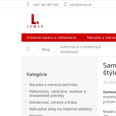
Prejsť
+421 902 407 343
info@lemes.sk
na
obsah
Vrátenie tovaru a reklamácie
Náradie a merac
Informácie o mobilných
Domov
Blog
telefónoch
B
Sam
o
Preskočiť
č
štýl
Kategórie
kategórie
n
ý
3.5.202
Náradie a meracia technika
p
Poľovníctvo, rybárstvo, outdoor a
Samsun
a
chovateľské potreby
modelu
n
pričom 
Domácnosť, zdravie a krása
e
Náhradné diely na mobilné telefóny
l
Model A
Novinky