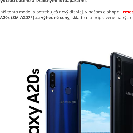
výdržou batérie a kvalitnými fotoaparátmi
.
tníš tento model a potrebuješ nový displej, v našom e-shope
Lemes
 A20s (SM-A207F)
za výhodné ceny
, skladom a pripravené na rýchl