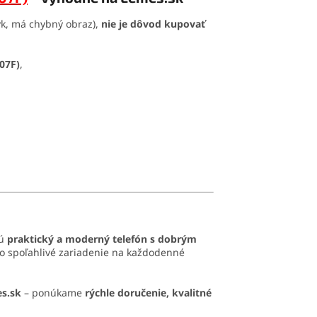
tyk, má chybný obraz),
nie je dôvod kupovať
07F)
,
jú
praktický a moderný telefón s dobrým
 to spoľahlivé zariadenie na každodenné
s.sk
– ponúkame
rýchle doručenie, kvalitné