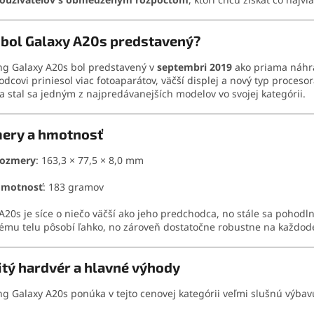
 bol Galaxy A20s predstavený?
g Galaxy A20s bol predstavený v
septembri 2019
ako priama náhra
dcovi priniesol viac fotoaparátov, väčší displej a nový typ procesor
a stal sa jedným z najpredávanejších modelov vo svojej kategórii.
ery a hmotnosť
ozmery
: 163,3 × 77,5 × 8,0 mm
motnosť
: 183 gramov
A20s je síce o niečo väčší ako jeho predchodca, no stále sa pohod
ému telu pôsobí ľahko, no zároveň dostatočne robustne na každod
tý hardvér a hlavné výhody
 Galaxy A20s ponúka v tejto cenovej kategórii veľmi slušnú výbav