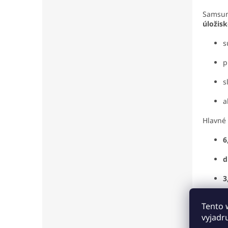
Samsun
úložis
s
p
s
a
Hlavné
6
d
3
U
Tento 
vyjadr
4