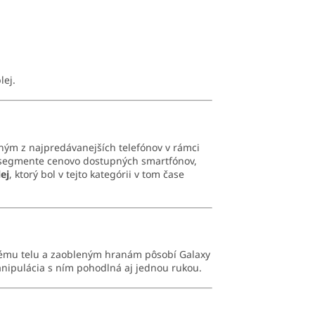
lej.
edným z najpredávanejších telefónov v rámci
v segmente cenovo dostupných smartfónov,
ej
, ktorý bol v tejto kategórii v tom čase
kému telu a zaobleným hranám pôsobí Galaxy
anipulácia s ním pohodlná aj jednou rukou.