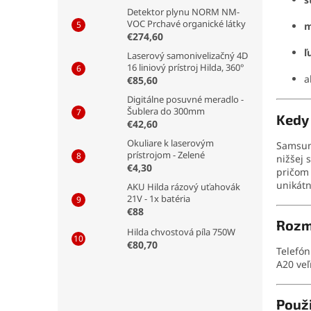
Detektor plynu NORM NM-
VOC Prchavé organické látky
m
€274,60
ľ
Laserový samonivelizačný 4D
16 liniový prístroj Hilda, 360°
a
€85,60
Digitálne posuvné meradlo -
Šublera do 300mm
Kedy
€42,60
Okuliare k laserovým
Samsun
prístrojom - Zelené
nižšej 
€4,30
pričom
unikátn
AKU Hilda rázový uťahovák
21V - 1x batéria
€88
Rozm
Hilda chvostová píla 750W
€80,70
Telefó
A20 veľ
Použi