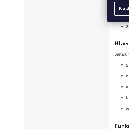
z
Nas
d
8
Hlavn
Samsung
S
d
e
k
c
Funkc