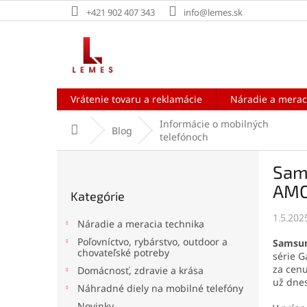
Prejsť
+421 902 407 343
info@lemes.sk
na
obsah
Vrátenie tovaru a reklamácie
Náradie a merac
Informácie o mobilných
Domov
Blog
telefónoch
B
Sam
o
Preskočiť
č
AMOL
Kategórie
kategórie
n
ý
1.5.202
Náradie a meracia technika
p
Poľovníctvo, rybárstvo, outdoor a
Samsun
a
chovateľské potreby
série G
n
za cenu
Domácnosť, zdravie a krása
e
už dnes
Náhradné diely na mobilné telefóny
l
Novinky