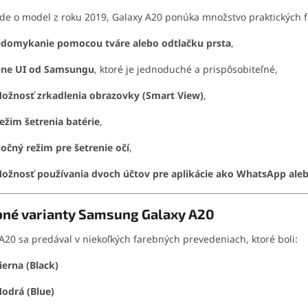
ide o model z roku 2019, Galaxy A20 ponúka množstvo praktických f
domykanie pomocou tváre alebo odtlačku prsta
,
ne UI od Samsungu
, ktoré je jednoduché a prispôsobiteľné,
ožnosť zrkadlenia obrazovky (Smart View)
,
ežim šetrenia batérie
,
očný režim pre šetrenie očí
,
ožnosť používania dvoch účtov pre aplikácie ako WhatsApp ale
bné varianty Samsung Galaxy A20
A20 sa predával v niekoľkých farebných prevedeniach, ktoré boli:
ierna (Black)
odrá (Blue)