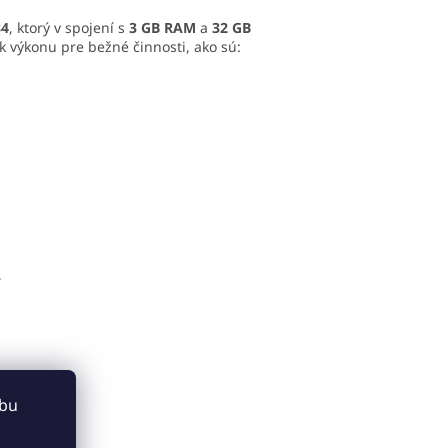
84
, ktorý v spojení s
3 GB RAM
a
32 GB
 výkonu pre bežné činnosti, ako sú:
,
ebu