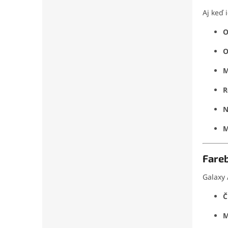
Aj keď 
O
O
M
R
N
M
Fare
Galaxy 
Č
M