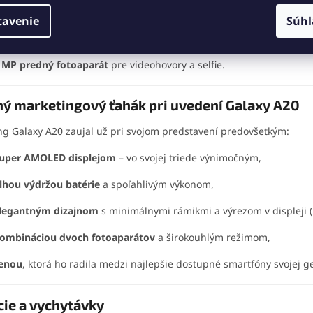
adný snímač odtlačkov prstov
a
Face Unlock
,
tavenie
Súhl
vojitý zadný fotoaparát
(13 MP hlavný + 5 MP ultraširoký),
 MP predný fotoaparát
pre videohovory a selfie.
ý marketingový ťahák pri uvedení Galaxy A20
 Galaxy A20 zaujal už pri svojom predstavení predovšetkým:
uper AMOLED displejom
– vo svojej triede výnimočným,
lhou výdržou batérie
a spoľahlivým výkonom,
legantným dizajnom
s minimálnymi rámikmi a výrezom v displeji (I
ombináciou dvoch fotoaparátov
a širokouhlým režimom,
enou
, ktorá ho radila medzi najlepšie dostupné smartfóny svojej g
ie a vychytávky