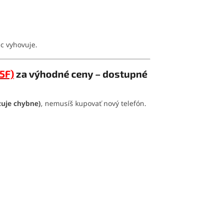
ac vyhovuje.
5F)
za výhodné ceny – dostupné
zuje chybne)
, nemusíš kupovať nový telefón.