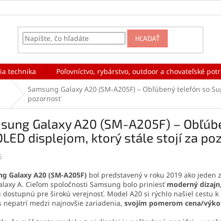
HĽADAŤ
ia technika
Poľovníctvo, rybárstvo, outdoor a chovateľské pot
Samsung Galaxy A20 (SM-A205F) – Obľúbený telefón so Sup
pozornosť
sung Galaxy A20 (SM-A205F) – Obľúbe
ED displejom, ktorý stále stojí za po
5
g Galaxy A20 (SM-A205F)
bol predstavený v roku 2019 ako jeden 
alaxy A. Cieľom spoločnosti Samsung bolo priniesť
moderný dizajn,
 dostupnú pre širokú verejnosť. Model A20 si rýchlo našiel cestu k
 nepatrí medzi najnovšie zariadenia,
svojím pomerom cena/výkon