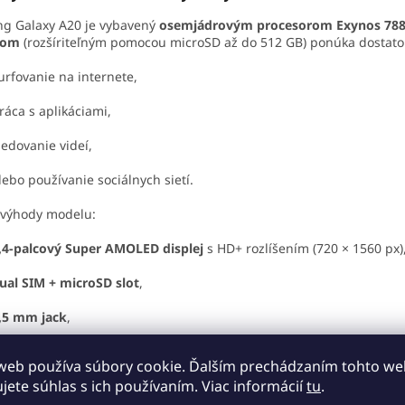
g Galaxy A20 je vybavený
osemjádrovým procesorom Exynos 78
kom
(rozšíriteľným pomocou microSD až do 512 GB) ponúka dostatok
urfovanie na internete,
ráca s aplikáciami,
ledovanie videí,
lebo používanie sociálnych sietí.
 výhody modelu:
,4-palcový Super AMOLED displej
s HD+ rozlíšením (720 × 1560 px)
ual SIM + microSD slot
,
,5 mm jack
,
SB Type-C port
,
web používa súbory cookie. Ďalším prechádzaním tohto w
ujete súhlas s ich používaním. Viac informácií
tu
.
000 mAh batéria
s podporou 15 W rýchleho nabíjania,