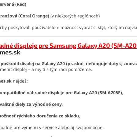
ervená (Red)
ranžová (Coral Orange)
(v niektorých regiónoch)
arby poskytovali používateľom možnosť vybrať si štýl, ktorý im najvi
adné displeje pre Samsung Galaxy A20 (SM-A20
emes.sk
i
poškodil displej na Galaxy A20 (praskol, nefunguje dotyk, zobra
ymeniť displej – a my ti s tým radi pomôžeme.
es.sk
nájdeš:
ompatibilné náhradné displeje pre Galaxy A20 (SM-A205F)
,
valitné diely za výhodné ceny
,
ožnosť rýchleho doručenia zo skladu
,
hodné pre výmenu v servise alebo aj svojpomocne.