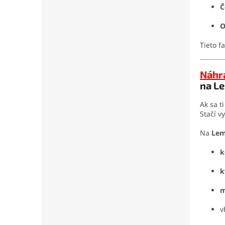
Č
O
Tieto f
Náhr
na L
Ak sa t
Stačí v
Na
Lem
k
k
m
v