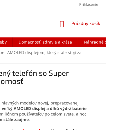
Prihlásenie
NÁKUPNÝ
Prázdny košík
KOŠÍK
reby
Domácnosť, zdravie a krása
Náhradné diely na mobi
er AMOLED displejom, ktorý stále stojí za
ný telefón so Super
zornosť
z hlavných modelov novej, prepracovanej
 veľký AMOLED displej a dlhú výdrž batérie
 miliónom používateľov po celom svete, a hoci
 stále zaujme
.