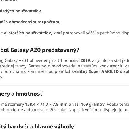
ladých používateľov
,
udí s obmedzeným rozpočtom
,
le aj
starších používateľov
, ktorí potrebovali väčší a prehľadný disp
 bol Galaxy A20 predstavený?
g Galaxy A20 bol uvedený na trh
v marci 2019
, a rýchlo sa stal j
strednej triedy. Samsung ním odpovedal na rastúcu konkurenciu 
 v porovnaní s konkurenciou ponúkol
kvalitný Super AMOLED displ
y.
ery a hmotnosť
n má rozmery
158,4 × 74,7 × 7,8 mm
a váži
169 gramov
. Vďaka ten
mi moderne a dobre sa drží v ruke. Napriek veľkému displeju je m
tý hardvér a hlavné výhody