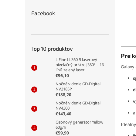
Facebook
Top 10 produktov
Pre 
L Fine LL360-5 laserový
nivelačný prístroj 360° – 16
Galaxy 
línií, zelený laser
€96,10
s
Nočné videnie GD-Digital
NV2185P
d
€188,20
v
Nočné videnie GD-Digital
NV4300
a
€143,40
Ozónový generátor Yellow
Ideálny
60g/h
€59,90
š