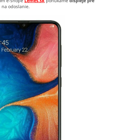
ašom e-shope
Lemes.sk
ponúkame
displeje pre
 na odoslanie.