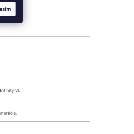
asím
nfinity-V),
enerácie.