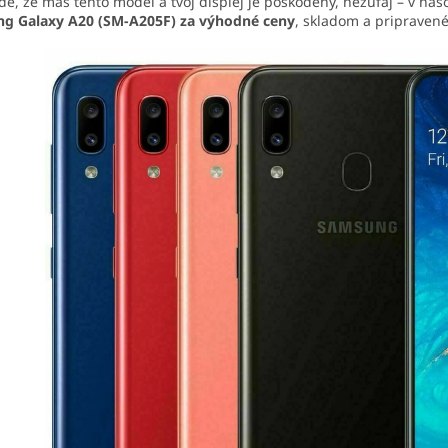
de, že máš tento model a tvoj displej je poškodený, nezúfaj – v n
g Galaxy A20 (SM-A205F) za výhodné ceny
, skladom a pripravené